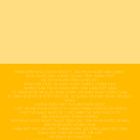
PHẦN MỀM NHẠC NƯỚC HDSOFT
ĐÀI PHUN NƯỚC HÂỤ GIANG
NHẠC NƯỚC HẬU GIANG TRUNG TÂM THÀNH PHỐ
ĐÀI PHUN NƯỚC VĨNH LONG SỐ 1
BẢNG GIÁ THIẾT BỊ NHẠC NƯỚC THÁNG 2 NĂM 2025
HƯỚNG DẪN TRỊ HO BẰNG MẸO DÂN GIAN VIỆT NAM
SO SÁNH RCCB VÀ ELCB, ĐIỂM GIỐNG VÀ KHÁC NHAU GIỮA 2 LOẠI
SO SÁNH MCB RCCB RCBO VÀ ELCB: SỰ GIỐNG VÀ KHÁC NHAU VỀ CHỨC
NĂNG
CHỐNG ĐIỆN GIẬT CHO ĐÀI PHUN NƯỚC
THIẾT KẾ ĐÀI PHUN NƯỚC Ở TP. HCM (THÀNH PHỐ HỒ CHÍ MINH)
THIẾT KẾ NHẠC NƯỚC SỐ 1 VIỆT NAM TẠI VẠN PHÚC CITY
ĐÀI PHUN NƯỚC Ở BÌNH DƯƠNG
DÀN NHẠC NƯỚC NGHỆ THUẬT ĐỈNH CAO
ĐÀI PHUN NƯỚC CÀ MAU
ĐÀI PHUN NƯỚC KHÁNH HOÀ
PHÂN BIỆT PVC VÀ UPVC THÀNH PHẦN, ĐỘ CỨNG, MÀU SẮC, ỨNG
DỤNG, AN TOÀN SỨC KHOẺ, TÁI CHẾ
HẢI ĐĂNG AUTOMATION