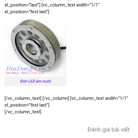
el_position=”last”] [vc_column_text width=”1/1″
el_position=”first last”]
Đèn LED âm nước
[/vc_column_text] [/vc_column] [vc_column_text width=”1/1″
el_position=”first last”]
[/vc_column_text]
Đánh giá bài viết