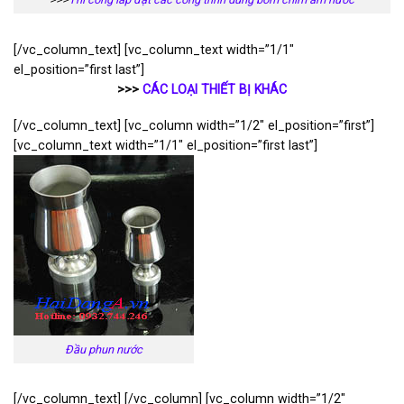
[/vc_column_text] [vc_column_text width=”1/1″
el_position=”first last”]
>>>
CÁC LOẠI THIẾT BỊ KHÁC
[/vc_column_text] [vc_column width=”1/2″ el_position=”first”]
[vc_column_text width=”1/1″ el_position=”first last”]
Đầu phun nước
[/vc_column_text] [/vc_column] [vc_column width=”1/2″