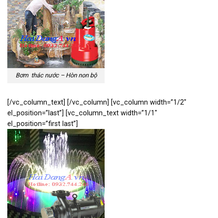
Bơm thác nước – Hòn non bộ
[/vc_column_text] [/vc_column] [vc_column width=”1/2″
el_position=”last”] [vc_column_text width=”1/1″
el_position=”first last”]