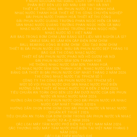
Ý NGHĨ SOLOGAN HẢI ĐĂNG: LIGHT UP YOUR LIFE
PHÂN BIỆT ĐÈN LED ĐỔI MÀU GRB 1IN1 VÀ 3IN1
THIẾT KẾ THI CÔNG ĐÀI PHUN NƯỚC TẠI THANH HOÁ
NHẠC NƯỚC THANH HOÁ THIẾT KẾ THI CÔNG CHUYÊN NGHIỆP
ĐÀI PHUN NƯỚC THANH HOÁ THIẾT KẾ THI CÔNG
ĐÀI PHUN NƯỚC QUẢNG TRƯỜNG PHAN NGỌC HIỂN CÀ MAU
SÀN NHẠC NƯỚC QUẢNG TRƯỜNG PHAN NGỌC HIỂN CÀ MAU
NHẠC NƯỚC CÀ MAU QUẢNG TRƯỜNG PHAN NGỌC HIỂN
NHẠC NƯỚC SỐ 1 VIỆT NAM
AIR BAG TRONG BƠM CHÌM LÀM BẰNG VẬT LIỆU NBR NGHĨA LÀ GÌ?
CABLE SEAL BỘ LÀM KÍN CÁP ĐIỆN BƠM CHÌM
BALL BEARING VÒNG BI BƠM CHÌM
CẦU TẠO BƠM CHÌM
THIẾT BỊ ĐÀI PHUN NƯỚC 2025
MẪU ĐÀI PHUN NƯỚC ĐẸP THÁNG 10
BÁO GIÁ THI CÔNG NHẠC NƯỚC
THIẾT KẾ ĐÀI PHUN NƯỚC PHAO NỔI HỒ GƯƠM HÀ NỘI
ĐÀI PHUN NƯỚC SẦM SƠN THANH HOÁ
HỆ THỐNG NHẠC NƯỚC SẦM SƠN THANH HOÁ
HỒ NHẠC NƯỚC SẦM SƠN THANH HOÁ
NHẠC NƯỚC SẦM SƠN
BẢNG GIÁ THIẾT BỊ ĐÀI PHUN NƯỚC CẬP NHẬT THÁNG 2 NĂM 2026
THI CÔNG NHẠC NƯỚC TẠI TPHCM SỐ 1
CÔNG TY THI CÔNG ĐÀI PHUN NƯỚC TẠI TPHCM SỐ 1
MỘT SỐ VÒI PHUN NƯỚC CHO SÀN NHẠC NƯỚC PHỔ BIẾN
HƯỚNG DẪN THIẾT KẾ NHẠC NƯỚC TỪ A ĐẾN Z NĂM 2026
TIÊU CHUẨN AN TOÀN CHO ĐÈN LED ÂM DƯỚI NƯỚC CỦA ĐÀI PHUN
NƯỚC VÀ NHẠC NƯỚC NĂM 2026
HƯỚNG DẪN CHỌN VÒI PHUN NƯỚC CHO ĐÀI PHUN NƯỚC VÀ NHẠC
NƯỚC CẬP NHẬT THÁNG 3/2026
HƯỚNG DẪN CHỌN BƠM CHÌM CHO ĐÀI PHUN NƯỚC VÀ NHẠC NƯỚC
CHUẨN KỸ THUẬT 2026
TIÊU CHUẨN AN TOÀN CỦA BƠM CHÌM TRONG ĐÀI PHUN NƯỚC VÀ NHẠC
NƯỚC TỪ A–Z NĂM 2026
CÁC LOẠI MÁY TĂM NƯỚC PHỔ BIẾN TẠI VIỆT NAM NĂM 2026
CÁC THƯƠNG HIỆU MÁY TĂM NƯỚC PHỔ BIẾN TẠI VIỆT NAM THÁNG 3
NĂM 2026
CÁC LOẠI THÉP KHÔNG GHỈ