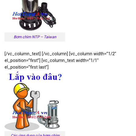
Bơm chìm NTP – Taiwan
[/vc_column_text] [/vc_column] [vc_column width=”1/2″
el_position=”first”] [vc_column_text width=”1/1″
el_position=”first last”]
Các ứng dụng của bơm chìm