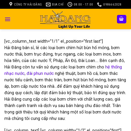
Skip
CÔNG TY HẢI ĐĂNG
ĐỊA CHỈ
08:00 - 17:00
0986662028
to
content
[vc_column_text width=”1/1″ el_position=”first last”]
Hải Đăng bán sỉ, lẻ các loại bơm chìm hút bùn hố móng, bơm
nước thải, bơm trục đứng, trục ngang, các loại bơm inox, bơm
hỏa tiễn, của các nước Ý, Pháp, Ấn Độ, Đài Loan…. Bên cạnh đó,
Hải Đăng còn tư vấn sử dụng các loại bơm chìm cho
hệ thống
nhạc nước
,
đài phun nước
nghệ thuật, bơm hồ cá, bơm thác
nước tiểu cảnh, bơm thác tràn, bơm hút bùn hố móng, bơm tăng
áp, bơm cấp nước tòa nhà…để đảm quý khách hàng sử dụng
đúng quy cách, lắp đặt đảm bảo kỹ thuật, bảo trì đúng quy trình.
Hải Đăng cung cấp các loại bơm chìm với chất lượng cao, giá
thành cạnh tranh và dịch vụ sau bán hàng chu đáo nhất. Trân
trọng giới thiệu tới quý khách hàng một số loại bơm dưới nước
mà chúng tôi cung cấp như sau:
[/vc_column_text] [vc_column width=”1/2″ el_position=”first”]