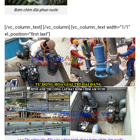
Bơm chìm đài phun nước
[/vc_column_text] [/vc_column] [vc_column_text width=”1/1″
el_position=”first last”]
>>>
Thi công lắp đặt các công trình dùng bơm chìm âm nước