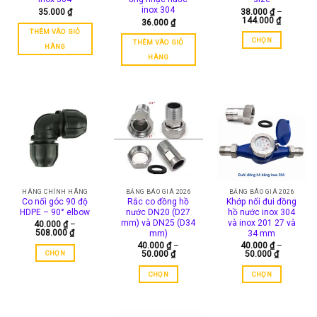
thể
thể
được
inox 304
35.000
₫
38.000
₫
–
Khoảng
144.000
₫
được
được
36.000
₫
chọn
giá:
THÊM VÀO GIỎ
chọn
chọn
từ
trên
CHỌN
THÊM VÀO GIỎ
38.000 ₫
trên
trên
HÀNG
trang
đến
Sản
HÀNG
trang
trang
144.000 
sản
phẩm
sản
sản
phẩm
này
phẩm
phẩm
có
nhiều
biến
thể.
Các
tùy
chọn
có
HÀNG CHÍNH HÃNG
BẢNG BÁO GIÁ 2026
BẢNG BÁO GIÁ 2026
Co nối góc 90 độ
Rắc co đồng hồ
Khớp nối đui đồng
thể
HDPE – 90° elbow
nước DN20 (D27
hồ nước inox 304
được
mm) và DN25 (D34
và inox 201 27 và
40.000
₫
–
chọn
Khoảng
508.000
₫
mm)
34 mm
giá:
trên
40.000
₫
–
40.000
₫
–
từ
Khoảng
Khoảng
CHỌN
50.000
₫
50.000
₫
trang
40.000 ₫
giá:
giá:
đến
Sản
sản
từ
từ
508.000 ₫
CHỌN
CHỌN
40.000 ₫
40.000 ₫
phẩm
phẩm
đến
đến
Sản
Sản
này
50.000 ₫
50.000 ₫
phẩm
phẩm
có
này
này