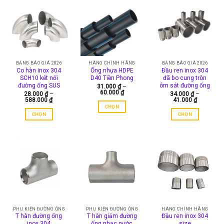
có
nhiều
biến
thể.
Các
tùy
chọn
BẢNG BÁO GIÁ 2026
HÀNG CHÍNH HÃNG
BẢNG BÁO GIÁ 2026
Co hàn inox 304
Ống nhựa HDPE
Đầu ren inox 304
có
SCH10 kết nối
D40 Tiền Phong
đã bo cung tròn
thể
đường ống SUS
ôm sát đường ống
31.000
₫
–
Khoảng
60.000
₫
được
28.000
₫
–
34.000
₫
–
giá:
Khoảng
Khoảng
588.000
₫
41.000
₫
chọn
từ
giá:
giá:
CHỌN
31.000 ₫
từ
từ
trên
CHỌN
CHỌN
đến
Sản
28.000 ₫
34.000 ₫
trang
60.000 ₫
đến
đến
Sản
Sản
phẩm
588.000 ₫
41.000 ₫
sản
phẩm
phẩm
này
phẩm
này
này
có
có
có
nhiều
nhiều
nhiều
biến
biến
biến
thể.
thể.
thể.
Các
Các
Các
tùy
tùy
tùy
chọn
chọn
chọn
PHỤ KIỆN ĐƯỜNG ỐNG
PHỤ KIỆN ĐƯỜNG ỐNG
HÀNG CHÍNH HÃNG
có
T hàn đường ống
T hàn giảm đường
Đầu ren inox 304
có
có
thể
inox 304
ống nhạc nước
size