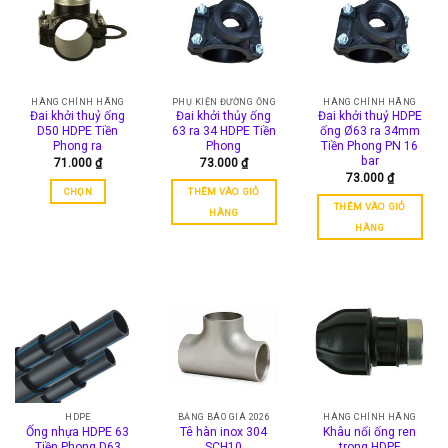
nhiều
biến
biến
biến
thể.
thể.
thể.
Các
Các
Các
tùy
tùy
tùy
chọn
chọn
chọn
HÀNG CHÍNH HÃNG
PHỤ KIỆN ĐƯỜNG ỐNG
HÀNG CHÍNH HÃNG
có
có
Đai khởi thuỷ ống
Đai khởi thủy ống
Đai khởi thuỷ HDPE
có
thể
thể
D50 HDPE Tiền
63 ra 34 HDPE Tiền
ống Ø63 ra 34mm
thể
được
Phong ra
Phong
Tiền Phong PN 16
được
được
bar
71.000
₫
73.000
₫
chọn
chọn
73.000
₫
chọn
trên
trên
CHỌN
THÊM VÀO GIỎ
trên
trang
trang
THÊM VÀO GIỎ
Sản
HÀNG
trang
sản
sản
HÀNG
phẩm
sản
phẩm
phẩm
này
phẩm
có
nhiều
biến
thể.
Các
tùy
chọn
có
HDPE
BẢNG BÁO GIÁ 2026
HÀNG CHÍNH HÃNG
thể
Ống nhựa HDPE 63
Tê hàn inox 304
Khâu nối ống ren
được
Tiền Phong D63
SCH10
trong HDPE