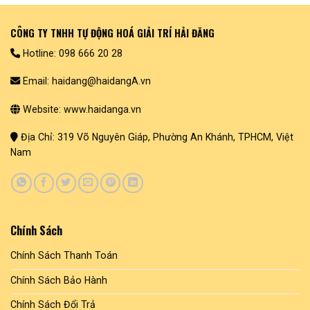
biến
thể.
Các
CÔNG TY TNHH TỰ ĐỘNG HOÁ GIẢI TRÍ HẢI ĐĂNG
tùy
Hotline: 098 666 20 28
chọn
có
Email: haidang@haidangA.vn
thể
được
chọn
Website: www.haidanga.vn
trên
trang
Địa Chỉ: 319 Võ Nguyên Giáp, Phường An Khánh, TPHCM, Việt
sản
Nam
phẩm
Chính Sách
Chính Sách Thanh Toán
Chính Sách Bảo Hành
Chính Sách Đổi Trả