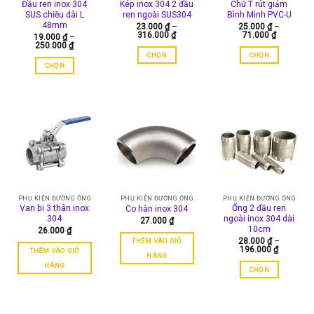
Đầu ren inox 304
Kép inox 304 2 đầu
Chữ T rút giảm
có
có
có
SUS chiều dài L
ren ngoài SUS304
Bình Minh PVC-U
thể
thể
thể
48mm
23.000
₫
–
25.000
₫
–
Khoảng
Khoảng
316.000
₫
71.000
₫
được
được
được
19.000
₫
–
giá:
giá:
Khoảng
250.000
₫
chọn
chọn
chọn
từ
từ
giá:
CHỌN
CHỌN
23.000 ₫
25.000 ₫
từ
trên
trên
trên
CHỌN
đến
đến
Sản
Sản
19.000 ₫
trang
trang
trang
316.000 ₫
71.000 ₫
đến
Sản
phẩm
phẩm
250.000 ₫
sản
sản
sản
phẩm
này
này
phẩm
phẩm
phẩm
này
có
có
có
nhiều
nhiều
nhiều
biến
biến
biến
thể.
thể.
thể.
Các
Các
Các
tùy
tùy
tùy
chọn
chọn
chọn
PHỤ KIỆN ĐƯỜNG ỐNG
PHỤ KIỆN ĐƯỜNG ỐNG
PHỤ KIỆN ĐƯỜNG ỐNG
có
có
Van bi 3 thân inox
Ống 2 đầu ren
Co hàn inox 304
có
thể
thể
304
ngoài inox 304 dài
27.000
₫
thể
được
được
10cm
26.000
₫
được
28.000
₫
–
THÊM VÀO GIỎ
chọn
chọn
Khoảng
196.000
₫
THÊM VÀO GIỎ
chọn
trên
trên
HÀNG
giá:
từ
trên
HÀNG
trang
trang
CHỌN
28.000 ₫
trang
sản
sản
đến
Sản
196.000 
sản
phẩm
phẩm
phẩm
phẩm
này