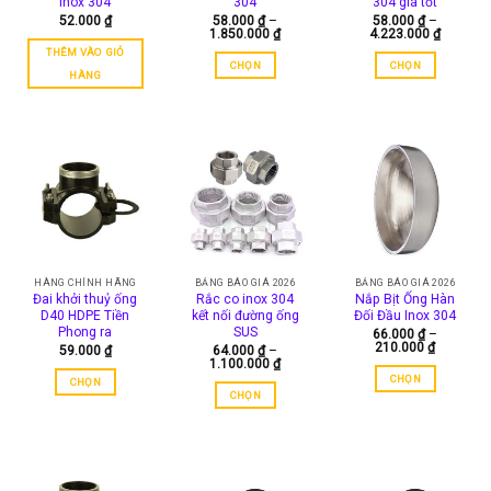
inox 304
304
304 giá tốt
thể
thể
52.000
₫
58.000
₫
–
58.000
₫
–
Khoảng
Khoảng
1.850.000
₫
4.223.000
₫
được
được
giá:
giá:
THÊM VÀO GIỎ
chọn
chọn
từ
từ
CHỌN
CHỌN
58.000 ₫
58.000 
trên
trên
HÀNG
đến
đến
Sản
Sản
trang
trang
1.850.000 ₫
4.223.0
phẩm
phẩm
sản
sản
này
này
phẩm
phẩm
có
có
nhiều
nhiều
biến
biến
thể.
thể.
Các
Các
tùy
tùy
chọn
chọn
HÀNG CHÍNH HÃNG
BẢNG BÁO GIÁ 2026
BẢNG BÁO GIÁ 2026
có
có
Đai khởi thuỷ ống
Rắc co inox 304
Nắp Bịt Ống Hàn
D40 HDPE Tiền
kết nối đường ống
Đối Đầu Inox 304
thể
thể
Phong ra
SUS
66.000
₫
–
được
được
Khoảng
210.000
₫
59.000
₫
64.000
₫
–
chọn
chọn
giá:
Khoảng
1.100.000
₫
từ
giá:
trên
trên
CHỌN
CHỌN
66.000 ₫
từ
CHỌN
đến
trang
trang
Sản
64.000 ₫
Sản
210.000 
đến
Sản
sản
sản
phẩm
phẩm
1.100.000 ₫
phẩm
phẩm
phẩm
này
này
này
có
có
có
nhiều
nhiều