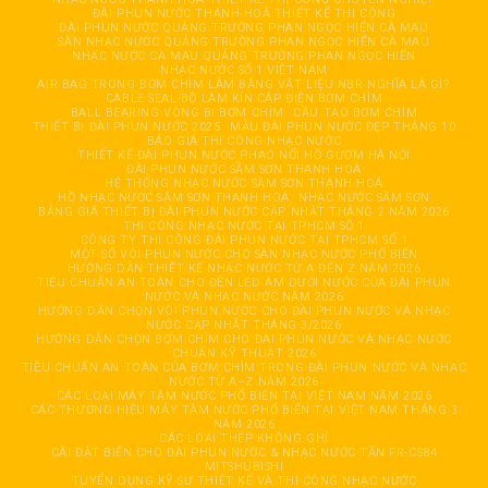
ĐÀI PHUN NƯỚC THANH HOÁ THIẾT KẾ THI CÔNG
ĐÀI PHUN NƯỚC QUẢNG TRƯỜNG PHAN NGỌC HIỂN CÀ MAU
SÀN NHẠC NƯỚC QUẢNG TRƯỜNG PHAN NGỌC HIỂN CÀ MAU
NHẠC NƯỚC CÀ MAU QUẢNG TRƯỜNG PHAN NGỌC HIỂN
NHẠC NƯỚC SỐ 1 VIỆT NAM
AIR BAG TRONG BƠM CHÌM LÀM BẰNG VẬT LIỆU NBR NGHĨA LÀ GÌ?
CABLE SEAL BỘ LÀM KÍN CÁP ĐIỆN BƠM CHÌM
BALL BEARING VÒNG BI BƠM CHÌM
CẦU TẠO BƠM CHÌM
THIẾT BỊ ĐÀI PHUN NƯỚC 2025
MẪU ĐÀI PHUN NƯỚC ĐẸP THÁNG 10
BÁO GIÁ THI CÔNG NHẠC NƯỚC
THIẾT KẾ ĐÀI PHUN NƯỚC PHAO NỔI HỒ GƯƠM HÀ NỘI
ĐÀI PHUN NƯỚC SẦM SƠN THANH HOÁ
HỆ THỐNG NHẠC NƯỚC SẦM SƠN THANH HOÁ
HỒ NHẠC NƯỚC SẦM SƠN THANH HOÁ
NHẠC NƯỚC SẦM SƠN
BẢNG GIÁ THIẾT BỊ ĐÀI PHUN NƯỚC CẬP NHẬT THÁNG 2 NĂM 2026
THI CÔNG NHẠC NƯỚC TẠI TPHCM SỐ 1
CÔNG TY THI CÔNG ĐÀI PHUN NƯỚC TẠI TPHCM SỐ 1
MỘT SỐ VÒI PHUN NƯỚC CHO SÀN NHẠC NƯỚC PHỔ BIẾN
HƯỚNG DẪN THIẾT KẾ NHẠC NƯỚC TỪ A ĐẾN Z NĂM 2026
TIÊU CHUẨN AN TOÀN CHO ĐÈN LED ÂM DƯỚI NƯỚC CỦA ĐÀI PHUN
NƯỚC VÀ NHẠC NƯỚC NĂM 2026
HƯỚNG DẪN CHỌN VÒI PHUN NƯỚC CHO ĐÀI PHUN NƯỚC VÀ NHẠC
NƯỚC CẬP NHẬT THÁNG 3/2026
HƯỚNG DẪN CHỌN BƠM CHÌM CHO ĐÀI PHUN NƯỚC VÀ NHẠC NƯỚC
CHUẨN KỸ THUẬT 2026
TIÊU CHUẨN AN TOÀN CỦA BƠM CHÌM TRONG ĐÀI PHUN NƯỚC VÀ NHẠC
NƯỚC TỪ A–Z NĂM 2026
CÁC LOẠI MÁY TĂM NƯỚC PHỔ BIẾN TẠI VIỆT NAM NĂM 2026
CÁC THƯƠNG HIỆU MÁY TĂM NƯỚC PHỔ BIẾN TẠI VIỆT NAM THÁNG 3
NĂM 2026
CÁC LOẠI THÉP KHÔNG GHỈ
CÀI ĐẶT BIẾN CHO ĐÀI PHUN NƯỚC & NHẠC NƯỚC TẦN FR-CS84
MITSHUBISHI
TUYỂN DỤNG KỸ SƯ THIẾT KẾ VÀ THI CÔNG NHẠC NƯỚC