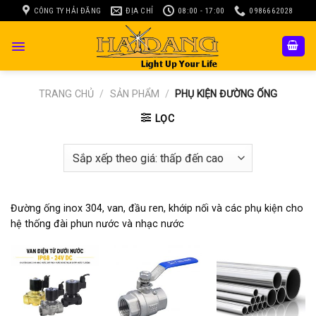
Skip
CÔNG TY HẢI ĐĂNG
ĐỊA CHỈ
08:00 - 17:00
0986662028
to
content
TRANG CHỦ
/
SẢN PHẨM
/
PHỤ KIỆN ĐƯỜNG ỐNG
LỌC
Đường ống inox 304, van, đầu ren, khớip nối và các phụ kiện cho
hệ thống đài phun nước và nhạc nước