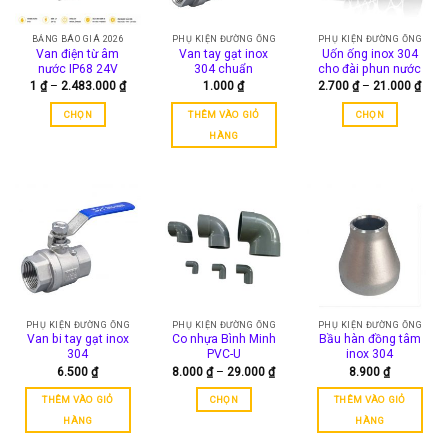
BẢNG BÁO GIÁ 2026
PHỤ KIỆN ĐƯỜNG ỐNG
PHỤ KIỆN ĐƯỜNG ỐNG
Van điện từ âm
Van tay gạt inox
Uốn ống inox 304
nước IP68 24V
304 chuẩn
cho đài phun nước
Khoảng
Kho
1
₫
–
2.483.000
₫
1.000
₫
2.700
₫
–
21.000
₫
giá:
giá:
từ
từ
CHỌN
THÊM VÀO GIỎ
CHỌN
1 ₫
2.70
đến
đến
Sản
Sản
HÀNG
2.483.000 ₫
21.0
phẩm
phẩm
này
này
có
có
nhiều
nhiều
biến
biến
thể.
thể.
Các
Các
tùy
tùy
chọn
chọn
có
có
PHỤ KIỆN ĐƯỜNG ỐNG
PHỤ KIỆN ĐƯỜNG ỐNG
PHỤ KIỆN ĐƯỜNG ỐNG
Van bi tay gạt inox
Co nhựa Bình Minh
Bầu hàn đồng tâm
thể
thể
304
PVC-U
inox 304
được
được
Khoảng
6.500
₫
8.000
₫
–
29.000
₫
8.900
₫
chọn
chọn
giá:
từ
trên
trên
THÊM VÀO GIỎ
CHỌN
THÊM VÀO GIỎ
8.000 ₫
đến
trang
trang
Sản
HÀNG
HÀNG
29.000 ₫
sản
sản
phẩm