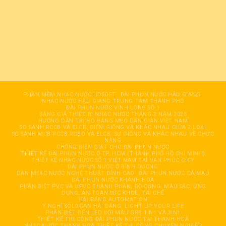
PHẦN MỀM NHẠC NƯỚC HDSOFT
ĐÀI PHUN NƯỚC HÂỤ GIANG
NHẠC NƯỚC HẬU GIANG TRUNG TÂM THÀNH PHỐ
ĐÀI PHUN NƯỚC VĨNH LONG SỐ 1
BẢNG GIÁ THIẾT BỊ NHẠC NƯỚC THÁNG 2 NĂM 2025
HƯỚNG DẪN TRỊ HO BẰNG MẸO DÂN GIAN VIỆT NAM
SO SÁNH RCCB VÀ ELCB, ĐIỂM GIỐNG VÀ KHÁC NHAU GIỮA 2 LOẠI
SO SÁNH MCB RCCB RCBO VÀ ELCB: SỰ GIỐNG VÀ KHÁC NHAU VỀ CHỨC
NĂNG
CHỐNG ĐIỆN GIẬT CHO ĐÀI PHUN NƯỚC
THIẾT KẾ ĐÀI PHUN NƯỚC Ở TP. HCM (THÀNH PHỐ HỒ CHÍ MINH)
THIẾT KẾ NHẠC NƯỚC SỐ 1 VIỆT NAM TẠI VẠN PHÚC CITY
ĐÀI PHUN NƯỚC Ở BÌNH DƯƠNG
DÀN NHẠC NƯỚC NGHỆ THUẬT ĐỈNH CAO
ĐÀI PHUN NƯỚC CÀ MAU
ĐÀI PHUN NƯỚC KHÁNH HOÀ
PHÂN BIỆT PVC VÀ UPVC THÀNH PHẦN, ĐỘ CỨNG, MÀU SẮC, ỨNG
DỤNG, AN TOÀN SỨC KHOẺ, TÁI CHẾ
HẢI ĐĂNG AUTOMATION
Ý NGHĨ SOLOGAN HẢI ĐĂNG: LIGHT UP YOUR LIFE
PHÂN BIỆT ĐÈN LED ĐỔI MÀU GRB 1IN1 VÀ 3IN1
THIẾT KẾ THI CÔNG ĐÀI PHUN NƯỚC TẠI THANH HOÁ
NHẠC NƯỚC THANH HOÁ THIẾT KẾ THI CÔNG CHUYÊN NGHIỆP