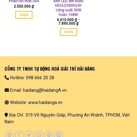
Đèn LED âm nước
Phao nổi inox 304
HDULD300H241
thể
2.550.000
₫
công suất 36W
được
hoặc 108W
CHỌN
chọn
6.610.000
₫
–
Sản
Khoảng
trên
7.890.000
₫
giá:
phẩm
trang
từ
CHỌN
này
6.610.000 ₫
sản
đến
Sản
có
phẩm
7.890.000 ₫
phẩm
nhiều
này
biến
có
thể.
nhiều
Các
biến
CÔNG TY TNHH TỰ ĐỘNG HOÁ GIẢI TRÍ HẢI ĐĂNG
tùy
thể.
chọn
Hotline: 098 666 20 28
Các
có
tùy
thể
Email: haidang@haidangA.vn
chọn
được
có
chọn
Website: www.haidanga.vn
thể
trên
được
trang
chọn
sản
Địa Chỉ: 319 Võ Nguyên Giáp, Phường An Khánh, TPHCM, Việt
trên
phẩm
Nam
trang
sản