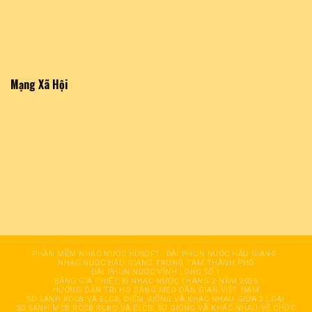
Mạng Xã Hội
PHẦN MỀM NHẠC NƯỚC HDSOFT
ĐÀI PHUN NƯỚC HÂỤ GIANG
NHẠC NƯỚC HẬU GIANG TRUNG TÂM THÀNH PHỐ
ĐÀI PHUN NƯỚC VĨNH LONG SỐ 1
BẢNG GIÁ THIẾT BỊ NHẠC NƯỚC THÁNG 2 NĂM 2025
HƯỚNG DẪN TRỊ HO BẰNG MẸO DÂN GIAN VIỆT NAM
SO SÁNH RCCB VÀ ELCB, ĐIỂM GIỐNG VÀ KHÁC NHAU GIỮA 2 LOẠI
SO SÁNH MCB RCCB RCBO VÀ ELCB: SỰ GIỐNG VÀ KHÁC NHAU VỀ CHỨC