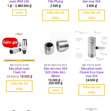
nước IP68 24V
Tiền Phong
đơn inox 304
Khoảng
1
₫
–
2.483.000
₫
2.500
₫
2.800
₫
giá:
từ
CHỌN
THÊM VÀO GIỎ
THÊM VÀO GIỎ
1 ₫
đến
Sản
HÀNG
HÀNG
2.483.000 ₫
phẩm
này
có
nhiều
biến
Giảm giá!
thể.
Các
tùy
chọn
có
BÉC PHUN NƯỚC
BẢNG BÁO GIÁ 2026
BÉC PHUN NƯỚC
Đầu phun nước
Đầu ren inox 304
Đầu phun nước
thể
Foam 34
SUS chiều dài L
Cluster Eco Oase
được
48mm
inox 304
Giá
Giá
25.000
₫
18.000
₫
chọn
gốc
hiện
19.000
₫
–
24.000
₫
là:
tại
Khoảng
250.000
₫
trên
THÊM VÀO GIỎ
25.000 ₫.
là:
giá:
THÊM VÀO GIỎ
18.000 ₫.
trang
từ
HÀNG
CHỌN
19.000 ₫
HÀNG
sản
đến
Sản
250.000 ₫
phẩm
phẩm
này
có