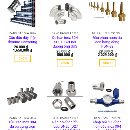
nhiều
biến
thể.
Các
tùy
chọn
BẢNG BÁO GIÁ 2026
BẢNG BÁO GIÁ 2026
ĐẦU PHUN NƯỚC NGHỆ THUẬT
có
Cầu đấu dây điện
Co hàn inox 304
Đầu phun nước tia
domino Hanyoung
SCH10 kết nối
đơn bằng đồng
thể
đường ống SUS
HDN-S2
26.000
₫
–
được
Khoảng
1.650.000
₫
28.000
₫
–
29.000
₫
–
chọn
giá:
Khoảng
Khoảng
588.000
₫
2.029.000
₫
từ
giá:
giá:
trên
CHỌN
26.000 ₫
từ
từ
CHỌN
CHỌN
đến
trang
Sản
28.000 ₫
29.000 
1.650.000 ₫
đến
đến
Sản
Sản
sản
phẩm
588.000 ₫
2.029.0
phẩm
phẩm
phẩm
này
này
này
có
có
có
nhiều
nhiều
nhiều
biến
biến
biến
thể.
thể.
thể.
Các
Các
Các
tùy
tùy
tùy
chọn
chọn
chọn
BẢNG BÁO GIÁ 2026
BẢNG BÁO GIÁ 2026
BẢNG BÁO GIÁ 2026
có
Đầu ren inox 304
Rắc co đồng hồ
Khớp nối đui đồng
có
có
thể
đã bo cung tròn
nước DN20 (D27
hồ nước inox 304
thể
thể