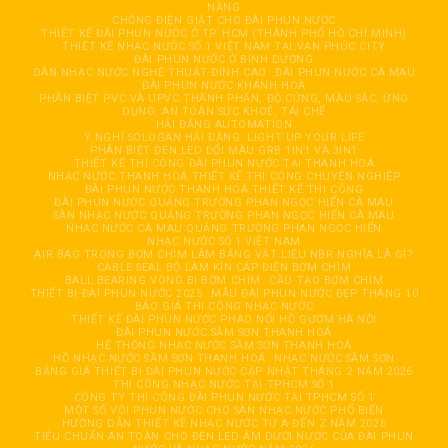
NĂNG
CHỐNG ĐIỆN GIẬT CHO ĐÀI PHUN NƯỚC
THIẾT KẾ ĐÀI PHUN NƯỚC Ở TP. HCM (THÀNH PHỐ HỒ CHÍ MINH)
THIẾT KẾ NHẠC NƯỚC SỐ 1 VIỆT NAM TẠI VẠN PHÚC CITY
ĐÀI PHUN NƯỚC Ở BÌNH DƯƠNG
DÀN NHẠC NƯỚC NGHỆ THUẬT ĐỈNH CAO
ĐÀI PHUN NƯỚC CÀ MAU
ĐÀI PHUN NƯỚC KHÁNH HOÀ
PHÂN BIỆT PVC VÀ UPVC THÀNH PHẦN, ĐỘ CỨNG, MÀU SẮC, ỨNG
DỤNG, AN TOÀN SỨC KHOẺ, TÁI CHẾ
HẢI ĐĂNG AUTOMATION
Ý NGHĨ SOLOGAN HẢI ĐĂNG: LIGHT UP YOUR LIFE
PHÂN BIỆT ĐÈN LED ĐỔI MÀU GRB 1IN1 VÀ 3IN1
THIẾT KẾ THI CÔNG ĐÀI PHUN NƯỚC TẠI THANH HOÁ
NHẠC NƯỚC THANH HOÁ THIẾT KẾ THI CÔNG CHUYÊN NGHIỆP
ĐÀI PHUN NƯỚC THANH HOÁ THIẾT KẾ THI CÔNG
ĐÀI PHUN NƯỚC QUẢNG TRƯỜNG PHAN NGỌC HIỂN CÀ MAU
SÀN NHẠC NƯỚC QUẢNG TRƯỜNG PHAN NGỌC HIỂN CÀ MAU
NHẠC NƯỚC CÀ MAU QUẢNG TRƯỜNG PHAN NGỌC HIỂN
NHẠC NƯỚC SỐ 1 VIỆT NAM
AIR BAG TRONG BƠM CHÌM LÀM BẰNG VẬT LIỆU NBR NGHĨA LÀ GÌ?
CABLE SEAL BỘ LÀM KÍN CÁP ĐIỆN BƠM CHÌM
BALL BEARING VÒNG BI BƠM CHÌM
CẦU TẠO BƠM CHÌM
THIẾT BỊ ĐÀI PHUN NƯỚC 2025
MẪU ĐÀI PHUN NƯỚC ĐẸP THÁNG 10
BÁO GIÁ THI CÔNG NHẠC NƯỚC
THIẾT KẾ ĐÀI PHUN NƯỚC PHAO NỔI HỒ GƯƠM HÀ NỘI
ĐÀI PHUN NƯỚC SẦM SƠN THANH HOÁ
HỆ THỐNG NHẠC NƯỚC SẦM SƠN THANH HOÁ
HỒ NHẠC NƯỚC SẦM SƠN THANH HOÁ
NHẠC NƯỚC SẦM SƠN
BẢNG GIÁ THIẾT BỊ ĐÀI PHUN NƯỚC CẬP NHẬT THÁNG 2 NĂM 2026
THI CÔNG NHẠC NƯỚC TẠI TPHCM SỐ 1
CÔNG TY THI CÔNG ĐÀI PHUN NƯỚC TẠI TPHCM SỐ 1
MỘT SỐ VÒI PHUN NƯỚC CHO SÀN NHẠC NƯỚC PHỔ BIẾN
HƯỚNG DẪN THIẾT KẾ NHẠC NƯỚC TỪ A ĐẾN Z NĂM 2026
TIÊU CHUẨN AN TOÀN CHO ĐÈN LED ÂM DƯỚI NƯỚC CỦA ĐÀI PHUN