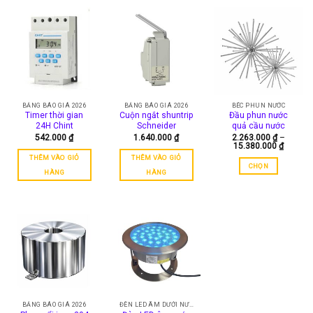
này
có
nhiều
biến
thể.
Các
tùy
chọn
BẢNG BÁO GIÁ 2026
BẢNG BÁO GIÁ 2026
BÉC PHUN NƯỚC
có
Timer thời gian
Cuộn ngắt shuntrip
Đầu phun nước
24H Chint
Schneider
quả cầu nước
thể
542.000
₫
1.640.000
₫
2.263.000
₫
–
được
Khoảng
15.380.000
₫
chọn
giá:
THÊM VÀO GIỎ
THÊM VÀO GIỎ
từ
trên
CHỌN
2.263.0
HÀNG
HÀNG
đến
trang
Sản
15.380.
sản
phẩm
phẩm
này
có
nhiều
biến
thể.
Các
tùy
chọn
BẢNG BÁO GIÁ 2026
ĐÈN LED ÂM DƯỚI NƯỚC
có