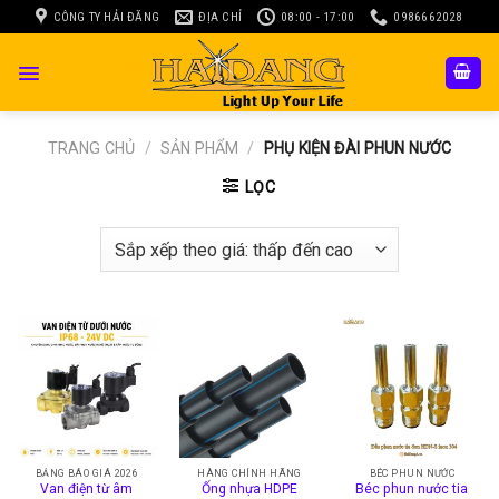
Skip
CÔNG TY HẢI ĐĂNG
ĐỊA CHỈ
08:00 - 17:00
0986662028
to
content
TRANG CHỦ
/
SẢN PHẨM
/
PHỤ KIỆN ĐÀI PHUN NƯỚC
LỌC
BẢNG BÁO GIÁ 2026
HÀNG CHÍNH HÃNG
BÉC PHUN NƯỚC
Van điện từ âm
Ống nhựa HDPE
Béc phun nước tia