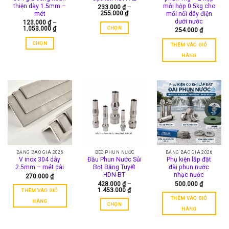
thể
được
thiện dày 1.5mm –
mỗi hộp 0.5kg cho
233.000
₫
–
được
Khoảng
255.000
₫
được
mét
mối nối dây điện
chọn
chọn
giá:
dưới nước
123.000
₫
–
chọn
từ
trên
trên
Khoảng
CHỌN
1.053.000
₫
254.000
₫
233.000 ₫
trên
giá:
trang
trang
đến
Sản
từ
trang
255.000 ₫
CHỌN
sản
THÊM VÀO GIỎ
sản
123.000 ₫
phẩm
sản
đến
Sản
phẩm
phẩm
HÀNG
này
1.053.000 ₫
phẩm
phẩm
có
này
nhiều
có
biến
nhiều
thể.
biến
Các
thể.
tùy
Các
chọn
tùy
có
chọn
thể
có
BẢNG BÁO GIÁ 2026
BÉC PHUN NƯỚC
BẢNG BÁO GIÁ 2026
được
V inox 304 dày
Đầu Phun Nước Sủi
Phụ kiện lắp đặt
thể
chọn
2.5mm – mét dài
Bọt Băng Tuyết
đài phun nước
được
trên
HDN-BT
nhạc nước
270.000
₫
chọn
428.000
₫
–
500.000
₫
trang
Khoảng
trên
1.453.000
₫
THÊM VÀO GIỎ
sản
giá:
THÊM VÀO GIỎ
trang
từ
HÀNG
phẩm
CHỌN
428.000 ₫
sản
HÀNG
đến
Sản
phẩm
1.453.000 ₫
phẩm