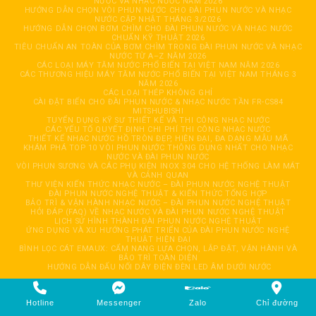
NƯỚC VÀ NHẠC NƯỚC NĂM 2026
HƯỚNG DẪN CHỌN VÒI PHUN NƯỚC CHO ĐÀI PHUN NƯỚC VÀ NHẠC
NƯỚC CẬP NHẬT THÁNG 3/2026
HƯỚNG DẪN CHỌN BƠM CHÌM CHO ĐÀI PHUN NƯỚC VÀ NHẠC NƯỚC
CHUẨN KỸ THUẬT 2026
TIÊU CHUẨN AN TOÀN CỦA BƠM CHÌM TRONG ĐÀI PHUN NƯỚC VÀ NHẠC
NƯỚC TỪ A–Z NĂM 2026
CÁC LOẠI MÁY TĂM NƯỚC PHỔ BIẾN TẠI VIỆT NAM NĂM 2026
CÁC THƯƠNG HIỆU MÁY TĂM NƯỚC PHỔ BIẾN TẠI VIỆT NAM THÁNG 3
NĂM 2026
CÁC LOẠI THÉP KHÔNG GHỈ
CÀI ĐẶT BIẾN CHO ĐÀI PHUN NƯỚC & NHẠC NƯỚC TẦN FR-CS84
MITSHUBISHI
TUYỂN DỤNG KỸ SƯ THIẾT KẾ VÀ THI CÔNG NHẠC NƯỚC
CÁC YẾU TỐ QUYẾT ĐỊNH CHI PHÍ THI CÔNG NHẠC NƯỚC
THIẾT KẾ NHẠC NƯỚC HỒ TRÒN ĐẸP, HIỆN ĐẠI, ĐA DẠNG MẪU MÃ
KHÁM PHÁ TOP 10 VÒI PHUN NƯỚC THÔNG DỤNG NHẤT CHO NHẠC
NƯỚC VÀ ĐÀI PHUN NƯỚC
VÒI PHUN SƯƠNG VÀ CÁC PHỤ KIỆN INOX 304 CHO HỆ THỐNG LÀM MÁT
VÀ CẢNH QUAN
THƯ VIỆN KIẾN THỨC NHẠC NƯỚC – ĐÀI PHUN NƯỚC NGHỆ THUẬT
ĐÀI PHUN NƯỚC NGHỆ THUẬT & KIẾN THỨC TỔNG HỢP
BẢO TRÌ & VẬN HÀNH NHẠC NƯỚC – ĐÀI PHUN NƯỚC NGHỆ THUẬT
HỎI ĐÁP (FAQ) VỀ NHẠC NƯỚC VÀ ĐÀI PHUN NƯỚC NGHỆ THUẬT
LỊCH SỬ HÌNH THÀNH ĐÀI PHUN NƯỚC NGHỆ THUẬT
ỨNG DỤNG VÀ XU HƯỚNG PHÁT TRIỂN CỦA ĐÀI PHUN NƯỚC NGHỆ
THUẬT HIỆN ĐẠI
BÌNH LỌC CÁT EMAUX: CẨM NANG LỰA CHỌN, LẮP ĐẶT, VẬN HÀNH VÀ
BẢO TRÌ TOÀN DIỆN
HƯỚNG DẪN ĐẤU NỐI DÂY ĐIỆN ĐÈN LED ÂM DƯỚI NƯỚC
Copyright 2026 © CÔNG TY TNHH TỰ ĐỘNG HOÁ GIẢI TRÍ HẢI ĐĂNG. All
rights reserved. Design by
HaiDang
Hotline
Messenger
Zalo
Chỉ đường