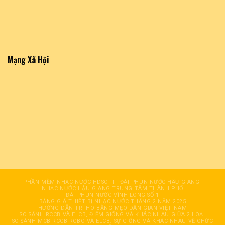
Mạng Xã Hội
PHẦN MỀM NHẠC NƯỚC HDSOFT
ĐÀI PHUN NƯỚC HÂỤ GIANG
NHẠC NƯỚC HẬU GIANG TRUNG TÂM THÀNH PHỐ
ĐÀI PHUN NƯỚC VĨNH LONG SỐ 1
BẢNG GIÁ THIẾT BỊ NHẠC NƯỚC THÁNG 2 NĂM 2025
HƯỚNG DẪN TRỊ HO BẰNG MẸO DÂN GIAN VIỆT NAM
SO SÁNH RCCB VÀ ELCB, ĐIỂM GIỐNG VÀ KHÁC NHAU GIỮA 2 LOẠI
SO SÁNH MCB RCCB RCBO VÀ ELCB: SỰ GIỐNG VÀ KHÁC NHAU VỀ CHỨC