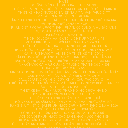
NĂNG
CHỐNG ĐIỆN GIẬT CHO ĐÀI PHUN NƯỚC
THIẾT KẾ ĐÀI PHUN NƯỚC Ở TP. HCM (THÀNH PHỐ HỒ CHÍ MINH)
THIẾT KẾ NHẠC NƯỚC SỐ 1 VIỆT NAM TẠI VẠN PHÚC CITY
ĐÀI PHUN NƯỚC Ở BÌNH DƯƠNG
DÀN NHẠC NƯỚC NGHỆ THUẬT ĐỈNH CAO
ĐÀI PHUN NƯỚC CÀ MAU
ĐÀI PHUN NƯỚC KHÁNH HOÀ
PHÂN BIỆT PVC VÀ UPVC THÀNH PHẦN, ĐỘ CỨNG, MÀU SẮC, ỨNG
DỤNG, AN TOÀN SỨC KHOẺ, TÁI CHẾ
HẢI ĐĂNG AUTOMATION
Ý NGHĨ SOLOGAN HẢI ĐĂNG: LIGHT UP YOUR LIFE
PHÂN BIỆT ĐÈN LED ĐỔI MÀU GRB 1IN1 VÀ 3IN1
THIẾT KẾ THI CÔNG ĐÀI PHUN NƯỚC TẠI THANH HOÁ
NHẠC NƯỚC THANH HOÁ THIẾT KẾ THI CÔNG CHUYÊN NGHIỆP
ĐÀI PHUN NƯỚC THANH HOÁ THIẾT KẾ THI CÔNG
ĐÀI PHUN NƯỚC QUẢNG TRƯỜNG PHAN NGỌC HIỂN CÀ MAU
SÀN NHẠC NƯỚC QUẢNG TRƯỜNG PHAN NGỌC HIỂN CÀ MAU
NHẠC NƯỚC CÀ MAU QUẢNG TRƯỜNG PHAN NGỌC HIỂN
NHẠC NƯỚC SỐ 1 VIỆT NAM
AIR BAG TRONG BƠM CHÌM LÀM BẰNG VẬT LIỆU NBR NGHĨA LÀ GÌ?
CABLE SEAL BỘ LÀM KÍN CÁP ĐIỆN BƠM CHÌM
BALL BEARING VÒNG BI BƠM CHÌM
CẦU TẠO BƠM CHÌM
THIẾT BỊ ĐÀI PHUN NƯỚC 2025
MẪU ĐÀI PHUN NƯỚC ĐẸP THÁNG 10
BÁO GIÁ THI CÔNG NHẠC NƯỚC
THIẾT KẾ ĐÀI PHUN NƯỚC PHAO NỔI HỒ GƯƠM HÀ NỘI
ĐÀI PHUN NƯỚC SẦM SƠN THANH HOÁ
HỆ THỐNG NHẠC NƯỚC SẦM SƠN THANH HOÁ
HỒ NHẠC NƯỚC SẦM SƠN THANH HOÁ
NHẠC NƯỚC SẦM SƠN
BẢNG GIÁ THIẾT BỊ ĐÀI PHUN NƯỚC CẬP NHẬT THÁNG 2 NĂM 2026
THI CÔNG NHẠC NƯỚC TẠI TPHCM SỐ 1
CÔNG TY THI CÔNG ĐÀI PHUN NƯỚC TẠI TPHCM SỐ 1
MỘT SỐ VÒI PHUN NƯỚC CHO SÀN NHẠC NƯỚC PHỔ BIẾN
HƯỚNG DẪN THIẾT KẾ NHẠC NƯỚC TỪ A ĐẾN Z NĂM 2026
TIÊU CHUẨN AN TOÀN CHO ĐÈN LED ÂM DƯỚI NƯỚC CỦA ĐÀI PHUN
NƯỚC VÀ NHẠC NƯỚC NĂM 2026