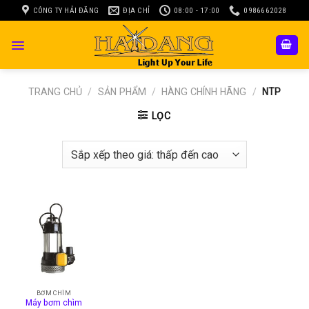
Skip
CÔNG TY HẢI ĐĂNG
ĐỊA CHỈ
08:00 - 17:00
0986662028
to
content
TRANG CHỦ
/
SẢN PHẨM
/
HÀNG CHÍNH HÃNG
/
NTP
LỌC
BƠM CHÌM
Máy bơm chìm