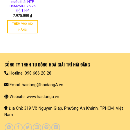
nước thải NTP
HSM250-1.75 26
(P) 1 HP
7.975.000
₫
THÊM VÀO GIỎ
HÀNG
CÔNG TY TNHH TỰ ĐỘNG HOÁ GIẢI TRÍ HẢI ĐĂNG
Hotline: 098 666 20 28
Email: haidang@haidangA.vn
Website: www.haidanga.vn
Địa Chỉ: 319 Võ Nguyên Giáp, Phường An Khánh, TPHCM, Việt
Nam