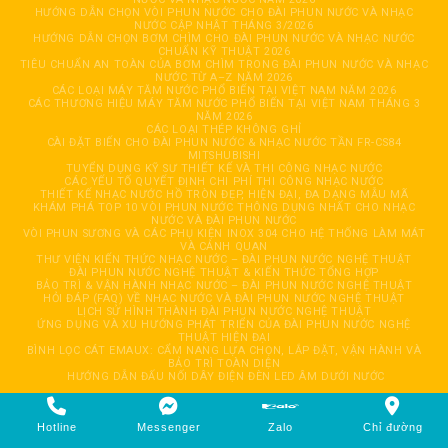
HƯỚNG DẪN CHỌN VÒI PHUN NƯỚC CHO ĐÀI PHUN NƯỚC VÀ NHẠC
NƯỚC CẬP NHẬT THÁNG 3/2026
HƯỚNG DẪN CHỌN BƠM CHÌM CHO ĐÀI PHUN NƯỚC VÀ NHẠC NƯỚC
CHUẨN KỸ THUẬT 2026
TIÊU CHUẨN AN TOÀN CỦA BƠM CHÌM TRONG ĐÀI PHUN NƯỚC VÀ NHẠC
NƯỚC TỪ A–Z NĂM 2026
CÁC LOẠI MÁY TĂM NƯỚC PHỔ BIẾN TẠI VIỆT NAM NĂM 2026
CÁC THƯƠNG HIỆU MÁY TĂM NƯỚC PHỔ BIẾN TẠI VIỆT NAM THÁNG 3
NĂM 2026
CÁC LOẠI THÉP KHÔNG GHỈ
CÀI ĐẶT BIẾN CHO ĐÀI PHUN NƯỚC & NHẠC NƯỚC TẦN FR-CS84
MITSHUBISHI
TUYỂN DỤNG KỸ SƯ THIẾT KẾ VÀ THI CÔNG NHẠC NƯỚC
CÁC YẾU TỐ QUYẾT ĐỊNH CHI PHÍ THI CÔNG NHẠC NƯỚC
THIẾT KẾ NHẠC NƯỚC HỒ TRÒN ĐẸP, HIỆN ĐẠI, ĐA DẠNG MẪU MÃ
KHÁM PHÁ TOP 10 VÒI PHUN NƯỚC THÔNG DỤNG NHẤT CHO NHẠC
NƯỚC VÀ ĐÀI PHUN NƯỚC
VÒI PHUN SƯƠNG VÀ CÁC PHỤ KIỆN INOX 304 CHO HỆ THỐNG LÀM MÁT
VÀ CẢNH QUAN
THƯ VIỆN KIẾN THỨC NHẠC NƯỚC – ĐÀI PHUN NƯỚC NGHỆ THUẬT
ĐÀI PHUN NƯỚC NGHỆ THUẬT & KIẾN THỨC TỔNG HỢP
BẢO TRÌ & VẬN HÀNH NHẠC NƯỚC – ĐÀI PHUN NƯỚC NGHỆ THUẬT
HỎI ĐÁP (FAQ) VỀ NHẠC NƯỚC VÀ ĐÀI PHUN NƯỚC NGHỆ THUẬT
LỊCH SỬ HÌNH THÀNH ĐÀI PHUN NƯỚC NGHỆ THUẬT
ỨNG DỤNG VÀ XU HƯỚNG PHÁT TRIỂN CỦA ĐÀI PHUN NƯỚC NGHỆ
THUẬT HIỆN ĐẠI
BÌNH LỌC CÁT EMAUX: CẨM NANG LỰA CHỌN, LẮP ĐẶT, VẬN HÀNH VÀ
BẢO TRÌ TOÀN DIỆN
HƯỚNG DẪN ĐẤU NỐI DÂY ĐIỆN ĐÈN LED ÂM DƯỚI NƯỚC
Copyright 2026 © CÔNG TY TNHH TỰ ĐỘNG HOÁ GIẢI TRÍ HẢI ĐĂNG. All
rights reserved. Design by
HaiDang
Hotline
Messenger
Zalo
Chỉ đường