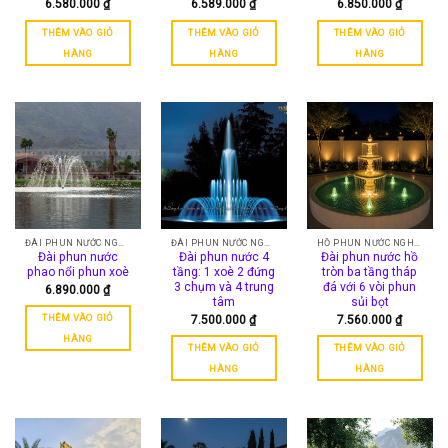
6.580.000
₫
6.589.000
₫
6.850.000
₫
THÊM VÀO GIỎ
THÊM VÀO GIỎ
THÊM VÀO GIỎ
HÀNG
HÀNG
HÀNG
ĐÀI PHUN NƯỚC NGHỆ THUẬT
ĐÀI PHUN NƯỚC NGHỆ THUẬT
HỒ PHUN NƯỚC NGHỆ THUẬT
Đài phun nước
Đài phun nước 4
Đài phun nước hồ
phao nổi phun xoè
tầng: 1 xoè 2 đứng
tròn ba tầng tháp
3 chụm và 4 trung
đá với 6 vòi phun
6.890.000
₫
tâm
sủi bọt
THÊM VÀO GIỎ
7.500.000
₫
7.560.000
₫
HÀNG
THÊM VÀO GIỎ
THÊM VÀO GIỎ
HÀNG
HÀNG