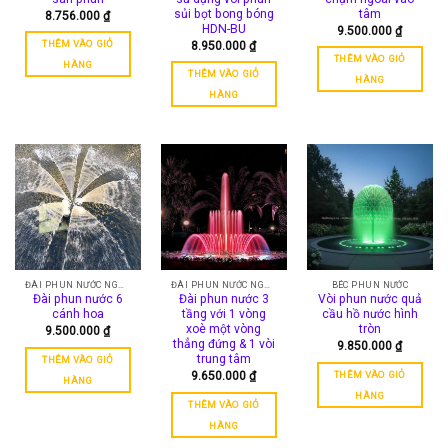
được
sủi bọt bong bóng
tâm
8.756.000
₫
HDN-BU
9.500.000
₫
chọn
THÊM VÀO GIỎ
8.950.000
₫
trên
THÊM VÀO GIỎ
HÀNG
trang
THÊM VÀO GIỎ
HÀNG
sản
HÀNG
phẩm
ĐÀI PHUN NƯỚC NGHỆ THUẬT
ĐÀI PHUN NƯỚC NGHỆ THUẬT
BÉC PHUN NƯỚC
Đài phun nước 6
Đài phun nước 3
Vòi phun nước quả
cánh hoa
tầng với 1 vòng
cầu hồ nước hình
xoè một vòng
tròn
9.500.000
₫
thẳng đứng & 1 vòi
9.850.000
₫
trung tâm
THÊM VÀO GIỎ
THÊM VÀO GIỎ
9.650.000
₫
HÀNG
HÀNG
THÊM VÀO GIỎ
HÀNG