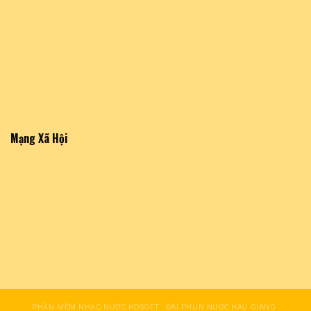
Mạng Xã Hội
PHẦN MỀM NHẠC NƯỚC HDSOFT
ĐÀI PHUN NƯỚC HÂỤ GIANG