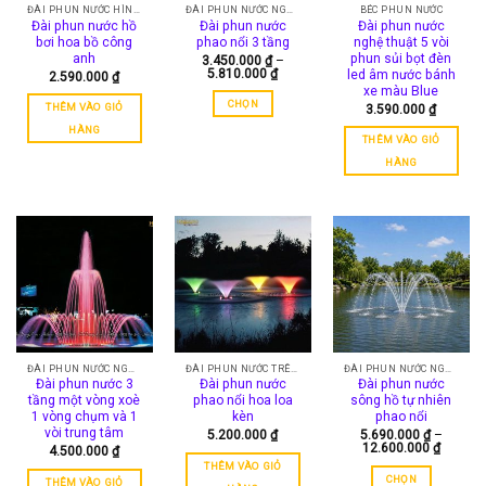
có
thể
ĐÀI PHUN NƯỚC HÌNH VUÔNG
ĐÀI PHUN NƯỚC NGHỆ THUẬT
BÉC PHUN NƯỚC
Đài phun nước hồ
Đài phun nước
Đài phun nước
thể
được
bơi hoa bồ công
phao nổi 3 tầng
nghệ thuật 5 vòi
được
chọn
anh
phun sủi bọt đèn
3.450.000
₫
–
chọn
Khoảng
trên
5.810.000
₫
led âm nước bánh
2.590.000
₫
giá:
trên
xe màu Blue
trang
từ
CHỌN
THÊM VÀO GIỎ
3.590.000
₫
trang
3.450.000 ₫
sản
đến
Sản
sản
HÀNG
phẩm
5.810.000 ₫
THÊM VÀO GIỎ
phẩm
phẩm
HÀNG
này
có
nhiều
biến
thể.
Các
tùy
chọn
có
thể
ĐÀI PHUN NƯỚC NGHỆ THUẬT
ĐÀI PHUN NƯỚC TRÊN SÔNG
ĐÀI PHUN NƯỚC NGHỆ THUẬT
được
Đài phun nước 3
Đài phun nước
Đài phun nước
chọn
tầng một vòng xoè
phao nổi hoa loa
sông hồ tự nhiên
trên
1 vòng chụm và 1
kèn
phao nổi
vòi trung tâm
5.200.000
₫
5.690.000
₫
–
trang
Khoảng
12.600.000
₫
4.500.000
₫
sản
giá:
THÊM VÀO GIỎ
từ
phẩm
CHỌN
THÊM VÀO GIỎ