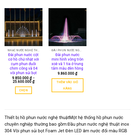
NHẠC NƯỚC NGHỆ THUẬT
ĐÀI PHUN NƯỚC NGHỆ THUẬT
Đài phun nước cột
Đài phun nước
cờ hồ chứ nhật với
mini hình vòng tròn
cụm phun đuôi
xoè và 1 tia ở trung
chim công và 04
tâm màu đèn hồng
vòi phun sủi bọt
9.860.000
₫
9.850.000
₫
–
Khoảng
25.600.000
₫
THÊM VÀO GIỎ
giá:
từ
HÀNG
CHỌN
9.850.000 ₫
đến
Sản
25.600.000 ₫
phẩm
này
có
Thiết bị hồ phun nước nghệ thuậtMột hệ thống hồ phun nước
nhiều
chuyên nghiệp thường bao gồm:Đầu phun nước nghệ thuật inox
biến
304 Vòi phun sủi bọt Foam Jet Đèn LED âm nước đổi màu RGB
thể.