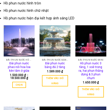
Hồ phun nước hình tròn
Hồ phun nước hình chữ nhật
Hồ phun nước hiện đại kết hợp ánh sáng LED
ĐÀI PHUN NƯỚC HỒ TỰ NHIÊN
ĐÀI PHUN NƯỚC BẰNG ĐÁ
ĐÀI PHUN NƯỚC MINI
Đài phun nước
Đài phun nước
Hồ phun nước 3
phao nổi hoa loa
bằng đá 2 tầng
tầng, 1 xoè trong
kèn tâm ở giữa
ra, hai phun thẳng
1.589.000
₫
đứng & 3 phun
1.500.000
₫
–
Khoảng
18.500.000
₫
chụm
THÊM VÀO GIỎ
giá:
1.650.000
₫
từ
HÀNG
CHỌN
1.500.000 ₫
đến
THÊM VÀO GIỎ
Sản
18.500.000 ₫
phẩm
HÀNG
này
có
nhiều