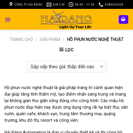
Skip
CÔNG TY HẢI ĐĂNG
ĐỊA CHỈ
08:00 - 17:00
0986662028
to
content
TRANG CHỦ
/
SẢN PHẨM
/
HỒ PHUN NƯỚC NGHỆ THUẬT
LỌC
Hồ phun nước nghệ thuật là giải pháp trang trí cảnh quan hiện
đại giúp tăng tính thẩm mỹ, tạo điểm nhấn sang trọng và mang
lại không gian thư giãn sống động cho công trình. Các mẫu hồ
phun nước đẹp hiện nay được ứng dụng rộng rãi tại biệt thự, sân
vườn, quán cafe, khách sạn, trung tâm thương mại, quảng
trường, khu đô thị, resort và công viên.
Hải Đăng Automation là đơn vị chuyên thiết kế và thi công hồ