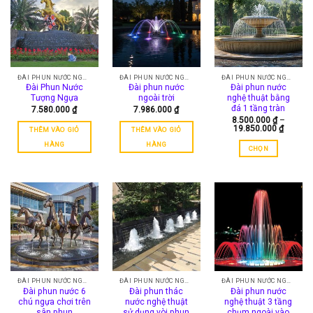
ĐÀI PHUN NƯỚC NGHỆ THUẬT
ĐÀI PHUN NƯỚC NGHỆ THUẬT
ĐÀI PHUN NƯỚC NGHỆ THUẬT
Đài Phun Nước
Đài phun nước
Đài phun nước
Tượng Ngựa
ngoài trời
nghệ thuật bằng
đá 1 tầng tràn
7.580.000
₫
7.986.000
₫
8.500.000
₫
–
Khoảng
19.850.000
₫
THÊM VÀO GIỎ
THÊM VÀO GIỎ
giá:
từ
HÀNG
HÀNG
CHỌN
8.500.0
đến
Sản
19.850.
phẩm
này
có
nhiều
biến
thể.
Các
tùy
chọn
ĐÀI PHUN NƯỚC NGHỆ THUẬT
ĐÀI PHUN NƯỚC NGHỆ THUẬT
ĐÀI PHUN NƯỚC NGHỆ THUẬT
Đài phun nước 6
Đài phun thác
Đài phun nước
có
chú ngựa chơi trên
nước nghệ thuật
nghệ thuật 3 tầng
thể
sân phun
sử dụng vòi phun
chụm ngoài vào