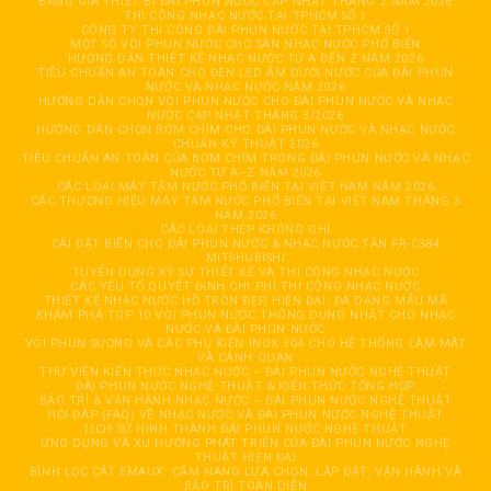
BẢNG GIÁ THIẾT BỊ ĐÀI PHUN NƯỚC CẬP NHẬT THÁNG 2 NĂM 2026
THI CÔNG NHẠC NƯỚC TẠI TPHCM SỐ 1
CÔNG TY THI CÔNG ĐÀI PHUN NƯỚC TẠI TPHCM SỐ 1
MỘT SỐ VÒI PHUN NƯỚC CHO SÀN NHẠC NƯỚC PHỔ BIẾN
HƯỚNG DẪN THIẾT KẾ NHẠC NƯỚC TỪ A ĐẾN Z NĂM 2026
TIÊU CHUẨN AN TOÀN CHO ĐÈN LED ÂM DƯỚI NƯỚC CỦA ĐÀI PHUN
NƯỚC VÀ NHẠC NƯỚC NĂM 2026
HƯỚNG DẪN CHỌN VÒI PHUN NƯỚC CHO ĐÀI PHUN NƯỚC VÀ NHẠC
NƯỚC CẬP NHẬT THÁNG 3/2026
HƯỚNG DẪN CHỌN BƠM CHÌM CHO ĐÀI PHUN NƯỚC VÀ NHẠC NƯỚC
CHUẨN KỸ THUẬT 2026
TIÊU CHUẨN AN TOÀN CỦA BƠM CHÌM TRONG ĐÀI PHUN NƯỚC VÀ NHẠC
NƯỚC TỪ A–Z NĂM 2026
CÁC LOẠI MÁY TĂM NƯỚC PHỔ BIẾN TẠI VIỆT NAM NĂM 2026
CÁC THƯƠNG HIỆU MÁY TĂM NƯỚC PHỔ BIẾN TẠI VIỆT NAM THÁNG 3
NĂM 2026
CÁC LOẠI THÉP KHÔNG GHỈ
CÀI ĐẶT BIẾN CHO ĐÀI PHUN NƯỚC & NHẠC NƯỚC TẦN FR-CS84
MITSHUBISHI
TUYỂN DỤNG KỸ SƯ THIẾT KẾ VÀ THI CÔNG NHẠC NƯỚC
CÁC YẾU TỐ QUYẾT ĐỊNH CHI PHÍ THI CÔNG NHẠC NƯỚC
THIẾT KẾ NHẠC NƯỚC HỒ TRÒN ĐẸP, HIỆN ĐẠI, ĐA DẠNG MẪU MÃ
KHÁM PHÁ TOP 10 VÒI PHUN NƯỚC THÔNG DỤNG NHẤT CHO NHẠC
NƯỚC VÀ ĐÀI PHUN NƯỚC
VÒI PHUN SƯƠNG VÀ CÁC PHỤ KIỆN INOX 304 CHO HỆ THỐNG LÀM MÁT
VÀ CẢNH QUAN
THƯ VIỆN KIẾN THỨC NHẠC NƯỚC – ĐÀI PHUN NƯỚC NGHỆ THUẬT
ĐÀI PHUN NƯỚC NGHỆ THUẬT & KIẾN THỨC TỔNG HỢP
BẢO TRÌ & VẬN HÀNH NHẠC NƯỚC – ĐÀI PHUN NƯỚC NGHỆ THUẬT
HỎI ĐÁP (FAQ) VỀ NHẠC NƯỚC VÀ ĐÀI PHUN NƯỚC NGHỆ THUẬT
LỊCH SỬ HÌNH THÀNH ĐÀI PHUN NƯỚC NGHỆ THUẬT
ỨNG DỤNG VÀ XU HƯỚNG PHÁT TRIỂN CỦA ĐÀI PHUN NƯỚC NGHỆ
THUẬT HIỆN ĐẠI
BÌNH LỌC CÁT EMAUX: CẨM NANG LỰA CHỌN, LẮP ĐẶT, VẬN HÀNH VÀ
BẢO TRÌ TOÀN DIỆN