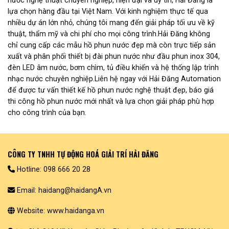
nước nghệ thuật chuyên nghiệp, hiện đại và uy tín, Hải Đăng là
lựa chọn hàng đầu tại Việt Nam. Với kinh nghiệm thực tế qua
nhiều dự án lớn nhỏ, chúng tôi mang đến giải pháp tối ưu về kỹ
thuật, thẩm mỹ và chi phí cho mọi công trình.Hải Đăng không
chỉ cung cấp các mẫu hồ phun nước đẹp mà còn trực tiếp sản
xuất và phân phối thiết bị đài phun nước như đầu phun inox 304,
đèn LED âm nước, bơm chìm, tủ điều khiển và hệ thống lập trình
nhạc nước chuyên nghiệp.Liên hệ ngay với Hải Đăng Automation
để được tư vấn thiết kế hồ phun nước nghệ thuật đẹp, báo giá
thi công hồ phun nước mới nhất và lựa chọn giải pháp phù hợp
cho công trình của bạn.
CÔNG TY TNHH TỰ ĐỘNG HOÁ GIẢI TRÍ HẢI ĐĂNG
Hotline: 098 666 20 28
Email: haidang@haidangA.vn
Website: www.haidanga.vn