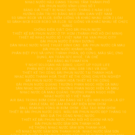
NHẠC NƯỚC HẬU GIANG TRUNG TÂM THÀNH PHỐ
ĐÀI PHUN NƯỚC VĨNH LONG SỐ 1
BẢNG GIÁ THIẾT BỊ NHẠC NƯỚC THÁNG 2 NĂM 2025
HƯỚNG DẪN TRỊ HO BẰNG MẸO DÂN GIAN VIỆT NAM
SO SÁNH RCCB VÀ ELCB, ĐIỂM GIỐNG VÀ KHÁC NHAU GIỮA 2 LOẠI
SO SÁNH MCB RCCB RCBO VÀ ELCB: SỰ GIỐNG VÀ KHÁC NHAU VỀ CHỨC
NĂNG
CHỐNG ĐIỆN GIẬT CHO ĐÀI PHUN NƯỚC
THIẾT KẾ ĐÀI PHUN NƯỚC Ở TP. HCM (THÀNH PHỐ HỒ CHÍ MINH)
THIẾT KẾ NHẠC NƯỚC SỐ 1 VIỆT NAM TẠI VẠN PHÚC CITY
ĐÀI PHUN NƯỚC Ở BÌNH DƯƠNG
DÀN NHẠC NƯỚC NGHỆ THUẬT ĐỈNH CAO
ĐÀI PHUN NƯỚC CÀ MAU
ĐÀI PHUN NƯỚC KHÁNH HOÀ
PHÂN BIỆT PVC VÀ UPVC THÀNH PHẦN, ĐỘ CỨNG, MÀU SẮC, ỨNG
DỤNG, AN TOÀN SỨC KHOẺ, TÁI CHẾ
HẢI ĐĂNG AUTOMATION
Ý NGHĨ SOLOGAN HẢI ĐĂNG: LIGHT UP YOUR LIFE
PHÂN BIỆT ĐÈN LED ĐỔI MÀU GRB 1IN1 VÀ 3IN1
THIẾT KẾ THI CÔNG ĐÀI PHUN NƯỚC TẠI THANH HOÁ
NHẠC NƯỚC THANH HOÁ THIẾT KẾ THI CÔNG CHUYÊN NGHIỆP
ĐÀI PHUN NƯỚC THANH HOÁ THIẾT KẾ THI CÔNG
ĐÀI PHUN NƯỚC QUẢNG TRƯỜNG PHAN NGỌC HIỂN CÀ MAU
SÀN NHẠC NƯỚC QUẢNG TRƯỜNG PHAN NGỌC HIỂN CÀ MAU
NHẠC NƯỚC CÀ MAU QUẢNG TRƯỜNG PHAN NGỌC HIỂN
NHẠC NƯỚC SỐ 1 VIỆT NAM
AIR BAG TRONG BƠM CHÌM LÀM BẰNG VẬT LIỆU NBR NGHĨA LÀ GÌ?
CABLE SEAL BỘ LÀM KÍN CÁP ĐIỆN BƠM CHÌM
BALL BEARING VÒNG BI BƠM CHÌM
CẦU TẠO BƠM CHÌM
THIẾT BỊ ĐÀI PHUN NƯỚC 2025
MẪU ĐÀI PHUN NƯỚC ĐẸP THÁNG 10
BÁO GIÁ THI CÔNG NHẠC NƯỚC
THIẾT KẾ ĐÀI PHUN NƯỚC PHAO NỔI HỒ GƯƠM HÀ NỘI
ĐÀI PHUN NƯỚC SẦM SƠN THANH HOÁ
HỆ THỐNG NHẠC NƯỚC SẦM SƠN THANH HOÁ
HỒ NHẠC NƯỚC SẦM SƠN THANH HOÁ
NHẠC NƯỚC SẦM SƠN