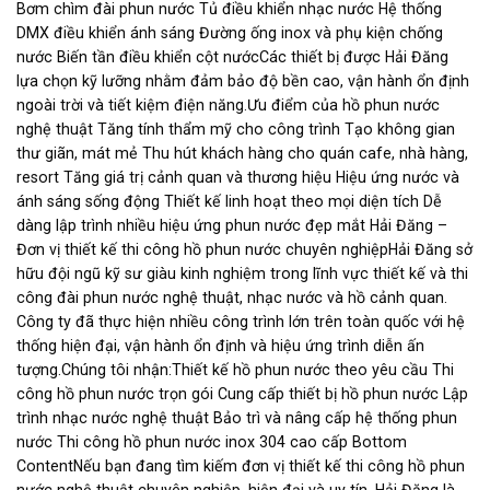
Các
Bơm chìm đài phun nước Tủ điều khiển nhạc nước Hệ thống
tùy
DMX điều khiển ánh sáng Đường ống inox và phụ kiện chống
chọn
nước Biến tần điều khiển cột nướcCác thiết bị được Hải Đăng
có
lựa chọn kỹ lưỡng nhằm đảm bảo độ bền cao, vận hành ổn định
thể
ngoài trời và tiết kiệm điện năng.Ưu điểm của hồ phun nước
được
nghệ thuật Tăng tính thẩm mỹ cho công trình Tạo không gian
chọn
trên
thư giãn, mát mẻ Thu hút khách hàng cho quán cafe, nhà hàng,
trang
resort Tăng giá trị cảnh quan và thương hiệu Hiệu ứng nước và
sản
ánh sáng sống động Thiết kế linh hoạt theo mọi diện tích Dễ
phẩm
dàng lập trình nhiều hiệu ứng phun nước đẹp mắt Hải Đăng –
Đơn vị thiết kế thi công hồ phun nước chuyên nghiệpHải Đăng sở
hữu đội ngũ kỹ sư giàu kinh nghiệm trong lĩnh vực thiết kế và thi
công đài phun nước nghệ thuật, nhạc nước và hồ cảnh quan.
Công ty đã thực hiện nhiều công trình lớn trên toàn quốc với hệ
thống hiện đại, vận hành ổn định và hiệu ứng trình diễn ấn
tượng.Chúng tôi nhận:Thiết kế hồ phun nước theo yêu cầu Thi
công hồ phun nước trọn gói Cung cấp thiết bị hồ phun nước Lập
trình nhạc nước nghệ thuật Bảo trì và nâng cấp hệ thống phun
nước Thi công hồ phun nước inox 304 cao cấp Bottom
ContentNếu bạn đang tìm kiếm đơn vị thiết kế thi công hồ phun