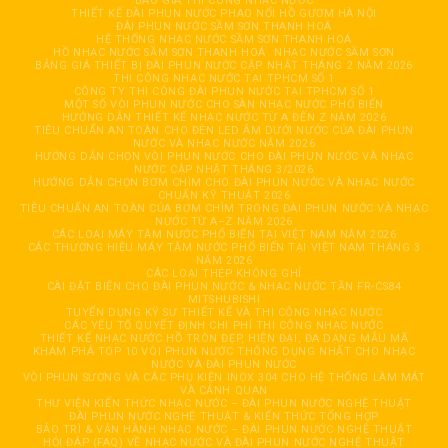
BÁO GIÁ THI CÔNG NHẠC NƯỚC
THIẾT KẾ ĐÀI PHUN NƯỚC PHAO NỔI HỒ GƯƠM HÀ NỘI
ĐÀI PHUN NƯỚC SẦM SƠN THANH HOÁ
HỆ THỐNG NHẠC NƯỚC SẦM SƠN THANH HOÁ
HỒ NHẠC NƯỚC SẦM SƠN THANH HOÁ
NHẠC NƯỚC SẦM SƠN
BẢNG GIÁ THIẾT BỊ ĐÀI PHUN NƯỚC CẬP NHẬT THÁNG 2 NĂM 2026
THI CÔNG NHẠC NƯỚC TẠI TPHCM SỐ 1
CÔNG TY THI CÔNG ĐÀI PHUN NƯỚC TẠI TPHCM SỐ 1
MỘT SỐ VÒI PHUN NƯỚC CHO SÀN NHẠC NƯỚC PHỔ BIẾN
HƯỚNG DẪN THIẾT KẾ NHẠC NƯỚC TỪ A ĐẾN Z NĂM 2026
TIÊU CHUẨN AN TOÀN CHO ĐÈN LED ÂM DƯỚI NƯỚC CỦA ĐÀI PHUN
NƯỚC VÀ NHẠC NƯỚC NĂM 2026
HƯỚNG DẪN CHỌN VÒI PHUN NƯỚC CHO ĐÀI PHUN NƯỚC VÀ NHẠC
NƯỚC CẬP NHẬT THÁNG 3/2026
HƯỚNG DẪN CHỌN BƠM CHÌM CHO ĐÀI PHUN NƯỚC VÀ NHẠC NƯỚC
CHUẨN KỸ THUẬT 2026
TIÊU CHUẨN AN TOÀN CỦA BƠM CHÌM TRONG ĐÀI PHUN NƯỚC VÀ NHẠC
NƯỚC TỪ A–Z NĂM 2026
CÁC LOẠI MÁY TĂM NƯỚC PHỔ BIẾN TẠI VIỆT NAM NĂM 2026
CÁC THƯƠNG HIỆU MÁY TĂM NƯỚC PHỔ BIẾN TẠI VIỆT NAM THÁNG 3
NĂM 2026
CÁC LOẠI THÉP KHÔNG GHỈ
CÀI ĐẶT BIẾN CHO ĐÀI PHUN NƯỚC & NHẠC NƯỚC TẦN FR-CS84
MITSHUBISHI
TUYỂN DỤNG KỸ SƯ THIẾT KẾ VÀ THI CÔNG NHẠC NƯỚC
CÁC YẾU TỐ QUYẾT ĐỊNH CHI PHÍ THI CÔNG NHẠC NƯỚC
THIẾT KẾ NHẠC NƯỚC HỒ TRÒN ĐẸP, HIỆN ĐẠI, ĐA DẠNG MẪU MÃ
KHÁM PHÁ TOP 10 VÒI PHUN NƯỚC THÔNG DỤNG NHẤT CHO NHẠC
NƯỚC VÀ ĐÀI PHUN NƯỚC
VÒI PHUN SƯƠNG VÀ CÁC PHỤ KIỆN INOX 304 CHO HỆ THỐNG LÀM MÁT
VÀ CẢNH QUAN
THƯ VIỆN KIẾN THỨC NHẠC NƯỚC – ĐÀI PHUN NƯỚC NGHỆ THUẬT
ĐÀI PHUN NƯỚC NGHỆ THUẬT & KIẾN THỨC TỔNG HỢP
BẢO TRÌ & VẬN HÀNH NHẠC NƯỚC – ĐÀI PHUN NƯỚC NGHỆ THUẬT
HỎI ĐÁP (FAQ) VỀ NHẠC NƯỚC VÀ ĐÀI PHUN NƯỚC NGHỆ THUẬT