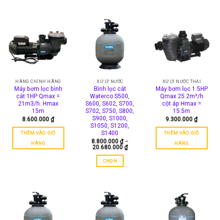
11.300.
có
phẩm
nhiều
này
biến
có
thể.
nhiều
Các
biến
tùy
thể.
chọn
Các
có
tùy
thể
chọn
HÀNG CHÍNH HÃNG
XỬ LÝ NƯỚC
XỬ LÝ NƯỚC THẢI
được
Máy bơm lọc bình
Bình lọc cát
Máy bơm lọc 1.5HP
có
cát 1HP Qmax =
Waterco S500,
Qmax 25.2m³/h
chọn
thể
21m3/h. Hmax
S600, S602, S700,
cột áp Hmax =
trên
được
15m
S702, S750, S800,
15.5m
trang
S900, S1000,
8.600.000
₫
9.300.000
₫
chọn
S1050, S1200,
sản
trên
S1400
THÊM VÀO GIỎ
THÊM VÀO GIỎ
phẩm
trang
8.800.000
₫
–
HÀNG
HÀNG
Khoảng
20.680.000
₫
sản
giá:
phẩm
từ
CHỌN
8.800.000 ₫
đến
Sản
20.680.000 ₫
phẩm
này
có
nhiều
biến