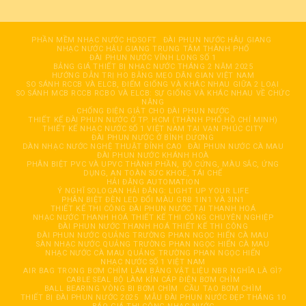
PHẦN MỀM NHẠC NƯỚC HDSOFT
ĐÀI PHUN NƯỚC HÂỤ GIANG
NHẠC NƯỚC HẬU GIANG TRUNG TÂM THÀNH PHỐ
ĐÀI PHUN NƯỚC VĨNH LONG SỐ 1
BẢNG GIÁ THIẾT BỊ NHẠC NƯỚC THÁNG 2 NĂM 2025
HƯỚNG DẪN TRỊ HO BẰNG MẸO DÂN GIAN VIỆT NAM
SO SÁNH RCCB VÀ ELCB, ĐIỂM GIỐNG VÀ KHÁC NHAU GIỮA 2 LOẠI
SO SÁNH MCB RCCB RCBO VÀ ELCB: SỰ GIỐNG VÀ KHÁC NHAU VỀ CHỨC
NĂNG
CHỐNG ĐIỆN GIẬT CHO ĐÀI PHUN NƯỚC
THIẾT KẾ ĐÀI PHUN NƯỚC Ở TP. HCM (THÀNH PHỐ HỒ CHÍ MINH)
THIẾT KẾ NHẠC NƯỚC SỐ 1 VIỆT NAM TẠI VẠN PHÚC CITY
ĐÀI PHUN NƯỚC Ở BÌNH DƯƠNG
DÀN NHẠC NƯỚC NGHỆ THUẬT ĐỈNH CAO
ĐÀI PHUN NƯỚC CÀ MAU
ĐÀI PHUN NƯỚC KHÁNH HOÀ
PHÂN BIỆT PVC VÀ UPVC THÀNH PHẦN, ĐỘ CỨNG, MÀU SẮC, ỨNG
DỤNG, AN TOÀN SỨC KHOẺ, TÁI CHẾ
HẢI ĐĂNG AUTOMATION
Ý NGHĨ SOLOGAN HẢI ĐĂNG: LIGHT UP YOUR LIFE
PHÂN BIỆT ĐÈN LED ĐỔI MÀU GRB 1IN1 VÀ 3IN1
THIẾT KẾ THI CÔNG ĐÀI PHUN NƯỚC TẠI THANH HOÁ
NHẠC NƯỚC THANH HOÁ THIẾT KẾ THI CÔNG CHUYÊN NGHIỆP
ĐÀI PHUN NƯỚC THANH HOÁ THIẾT KẾ THI CÔNG
ĐÀI PHUN NƯỚC QUẢNG TRƯỜNG PHAN NGỌC HIỂN CÀ MAU
SÀN NHẠC NƯỚC QUẢNG TRƯỜNG PHAN NGỌC HIỂN CÀ MAU
NHẠC NƯỚC CÀ MAU QUẢNG TRƯỜNG PHAN NGỌC HIỂN
NHẠC NƯỚC SỐ 1 VIỆT NAM
AIR BAG TRONG BƠM CHÌM LÀM BẰNG VẬT LIỆU NBR NGHĨA LÀ GÌ?
CABLE SEAL BỘ LÀM KÍN CÁP ĐIỆN BƠM CHÌM
BALL BEARING VÒNG BI BƠM CHÌM
CẦU TẠO BƠM CHÌM
THIẾT BỊ ĐÀI PHUN NƯỚC 2025
MẪU ĐÀI PHUN NƯỚC ĐẸP THÁNG 10