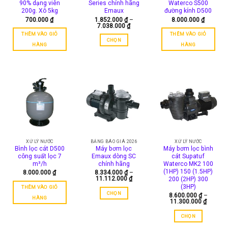
90% dạng viên
Series chính hãng
Waterco S500
200g. Xô 5kg
Emaux
đường kính D500
700.000
₫
1.852.000
₫
–
8.000.000
₫
Khoảng
7.038.000
₫
giá:
THÊM VÀO GIỎ
THÊM VÀO GIỎ
từ
CHỌN
1.852.000 ₫
HÀNG
HÀNG
đến
Sản
7.038.000 ₫
phẩm
này
có
nhiều
biến
thể.
Các
tùy
chọn
XỬ LÝ NƯỚC
BẢNG BÁO GIÁ 2026
XỬ LÝ NƯỚC
có
Bình lọc cát D500
Máy bơm lọc
Máy bơm lọc bình
công suất lọc 7
Emaux dòng SC
cát Supatuf
thể
m³/h
chính hãng
Waterco MK2 100
được
(1HP) 150 (1.5HP)
8.000.000
₫
8.334.000
₫
–
chọn
Khoảng
11.112.000
₫
200 (2HP) 300
giá:
trên
(3HP)
THÊM VÀO GIỎ
từ
CHỌN
8.600.000
₫
–
trang
8.334.000 ₫
HÀNG
Khoảng
11.300.000
₫
đến
Sản
sản
giá:
11.112.000 ₫
phẩm
từ
phẩm
CHỌN
8.600.0
này
đến
Sản