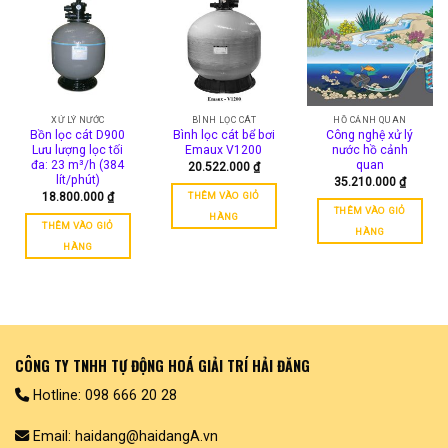
XỬ LÝ NƯỚC
BÌNH LỌC CÁT
HỒ CẢNH QUAN
Bồn lọc cát D900
Bình lọc cát bể bơi
Công nghệ xử lý
Lưu lượng lọc tối
Emaux V1200
nước hồ cảnh
đa: 23 m³/h (384
quan
20.522.000
₫
lít/phút)
35.210.000
₫
THÊM VÀO GIỎ
18.800.000
₫
THÊM VÀO GIỎ
HÀNG
THÊM VÀO GIỎ
HÀNG
HÀNG
CÔNG TY TNHH TỰ ĐỘNG HOÁ GIẢI TRÍ HẢI ĐĂNG
Hotline: 098 666 20 28
Email: haidang@haidangA.vn