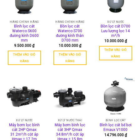
thể.
Các
tùy
chọn
HÀNG CHÍNH HÃNG
HÀNG CHÍNH HÃNG
XỬ LÝ NƯỚC
Bình lọc cát
Bồn lọc cát
Bồn lọc cát D700
có
Waterco S600
Waterco S700
Lưu lượng lọc 14
thể
đường kính D600
đường kính thân
m³/h
được
mm
D700 mm
10.000.000
₫
9.500.000
₫
10.000.000
₫
chọn
THÊM VÀO GIỎ
trên
THÊM VÀO GIỎ
THÊM VÀO GIỎ
HÀNG
trang
HÀNG
HÀNG
sản
phẩm
XỬ LÝ NƯỚC
XỬ LÝ NƯỚC THẢI
BÌNH LỌC CÁT
Máy bơm lọc bình
Máy bơm bình lọc
Bình lọc cát bể bơi
cát 2HP Qmax
cát 3HP Qmax
Emaux V1000
31.2m³/h cột áp
34.8m³/h cột áp
14.796.000
₫
Hmax = 17.2m
Hmax = 15.8m