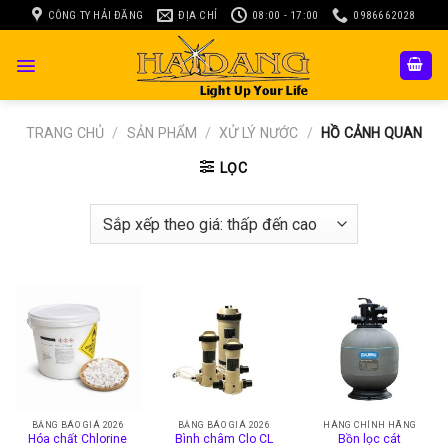
Skip
CÔNG TY HẢI ĐĂNG
ĐỊA CHỈ
08:00 - 17:00
0986662028
to
content
TRANG CHỦ
/
SẢN PHẨM
/
XỬ LÝ NƯỚC
/
HỒ CẢNH QUAN
LỌC
BẢNG BÁO GIÁ 2026
BẢNG BÁO GIÁ 2026
HÀNG CHÍNH HÃNG
Hóa chất Chlorine
Bình châm Clo CL
Bồn lọc cát