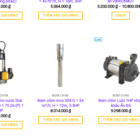
ông phao)
= 45 m³/h, H = 16m, 3HP
AFVARIONAUT
chọn
0.000
₫
5.064.000
₫
5.200.000
₫
–
10.800.0
trên
 GIỎ HÀNG
THÊM VÀO GIỎ HÀNG
CHỌN
trang
Sản
sản
phẩm
phẩm
này
có
nhiều
biến
thể.
Các
tùy
chọn
có
thể
 CHÌM
BƠM CHÌM
BƠM CHÌM
được
ìm nước thải
Bơm chìm inox 304 Q = 54
Bơm chìm Lubi 1HP nh
chọn
1.75 26 (P) 1
m³/h, H = 12m, 5.5HP
khẩu Ấn Độ
trên
HP
8.014.000
₫
9.298.000
₫
5.000
₫
trang
THÊM VÀO GIỎ HÀNG
THÊM VÀO GIỎ HÀNG
sản
 GIỎ HÀNG
phẩm