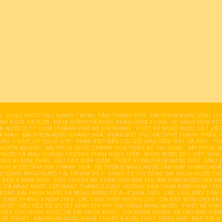
G
NHẠC NƯỚC HẬU GIANG TRUNG TÂM THÀNH PHỐ
ĐÀI PHUN NƯỚC VĨNH LO
ÁNH RCCB VÀ ELCB, ĐIỂM GIỐNG VÀ KHÁC NHAU GIỮA 2 LOẠI
SO SÁNH MCB RCC
UN NƯỚC Ở TP. HCM (THÀNH PHỐ HỒ CHÍ MINH)
THIẾT KẾ NHẠC NƯỚC SỐ 1 VIỆ
CÀ MAU
ĐÀI PHUN NƯỚC KHÁNH HOÀ
PHÂN BIỆT PVC VÀ UPVC THÀNH PHẦN, 
ĂNG: LIGHT UP YOUR LIFE
PHÂN BIỆT ĐÈN LED ĐỔI MÀU GRB 1IN1 VÀ 3IN1
TH
HUYÊN NGHIỆP
ĐÀI PHUN NƯỚC THANH HOÁ THIẾT KẾ THI CÔNG
ĐÀI PHUN 
 NƯỚC CÀ MAU QUẢNG TRƯỜNG PHAN NGỌC HIỂN
NHẠC NƯỚC SỐ 1 VIỆT NAM
ÒNG BI BƠM CHÌM
CẦU TẠO BƠM CHÌM
THIẾT BỊ ĐÀI PHUN NƯỚC 2025
MẪU Đ
PHUN NƯỚC SẦM SƠN THANH HOÁ
HỆ THỐNG NHẠC NƯỚC SẦM SƠN THANH HOÁ
HI CÔNG NHẠC NƯỚC TẠI TPHCM SỐ 1
CÔNG TY THI CÔNG ĐÀI PHUN NƯỚC TẠI
 ĐẾN Z NĂM 2026
TIÊU CHUẨN AN TOÀN CHO ĐÈN LED ÂM DƯỚI NƯỚC CỦA Đ
 VÀ NHẠC NƯỚC CẬP NHẬT THÁNG 3/2026
HƯỚNG DẪN CHỌN BƠM CHÌM CHO 
RONG ĐÀI PHUN NƯỚC VÀ NHẠC NƯỚC TỪ A–Z NĂM 2026
CÁC LOẠI MÁY TĂM 
T NAM THÁNG 3 NĂM 2026
CÁC LOẠI THÉP KHÔNG GHỈ
CÀI ĐẶT BIẾN CHO ĐÀ
 NƯỚC
CÁC YẾU TỐ QUYẾT ĐỊNH CHI PHÍ THI CÔNG NHẠC NƯỚC
THIẾT KẾ NHẠ
NHẤT CHO NHẠC NƯỚC VÀ ĐÀI PHUN NƯỚC
VÒI PHUN SƯƠNG VÀ CÁC PHỤ KIỆ
GHỆ THUẬT
ĐÀI PHUN NƯỚC NGHỆ THUẬT & KIẾN THỨC TỔNG HỢP
BẢO TRÌ 