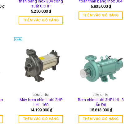
thân bằng inox 304 công
toàn thân bằng inox 304
suất 0.5HP
Khoảng
00
₫
6.835.000
₫
giá:
5.250.000
₫
từ
THÊM VÀO GIỎ HÀNG
5.200.000 ₫
THÊM VÀO GIỎ HÀNG
đến
10.800.000 ₫
BƠM CHÌM
BƠM CHÌM
ập
Máy bơm chìm Lubi 2HP
Bơm chìm Lubi 3HP LHL-3
LHL-160
Ấn Độ
14.199.000
₫
15.813.000
₫
THÊM VÀO GIỎ HÀNG
THÊM VÀO GIỎ HÀNG