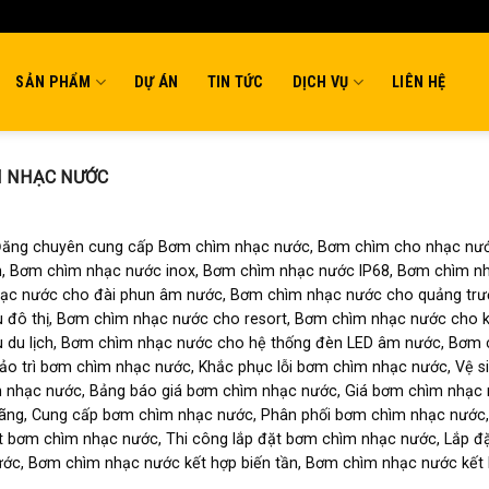
SẢN PHẨM
DỰ ÁN
TIN TỨC
DỊCH VỤ
LIÊN HỆ
 NHẠC NƯỚC
 Đăng chuyên cung cấp Bơm chìm nhạc nước, Bơm chìm cho nhạc nướ
ện, Bơm chìm nhạc nước inox, Bơm chìm nhạc nước IP68, Bơm chìm 
ạc nước cho đài phun âm nước, Bơm chìm nhạc nước cho quảng trư
 đô thị, Bơm chìm nhạc nước cho resort, Bơm chìm nhạc nước cho 
 du lịch, Bơm chìm nhạc nước cho hệ thống đèn LED âm nước, Bơm c
ảo trì bơm chìm nhạc nước, Khắc phục lỗi bơm chìm nhạc nước, Vệ 
 nhạc nước, Bảng báo giá bơm chìm nhạc nước, Giá bơm chìm nhạc 
ãng, Cung cấp bơm chìm nhạc nước, Phân phối bơm chìm nhạc nước,
t bơm chìm nhạc nước, Thi công lắp đặt bơm chìm nhạc nước, Lắp đ
ớc, Bơm chìm nhạc nước kết hợp biến tần, Bơm chìm nhạc nước kết