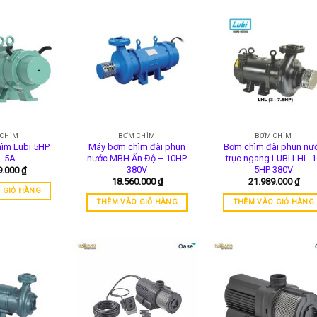
 CHÌM
BƠM CHÌM
BƠM CHÌM
ìm Lubi 5HP
Máy bơm chìm đài phun
Bơm chìm đài phun nư
L-5A
nước MBH Ấn Độ – 10HP
trục ngang LUBI LHL-1
380V
5HP 380V
9.000
₫
18.560.000
₫
21.989.000
₫
 GIỎ HÀNG
THÊM VÀO GIỎ HÀNG
THÊM VÀO GIỎ HÀNG