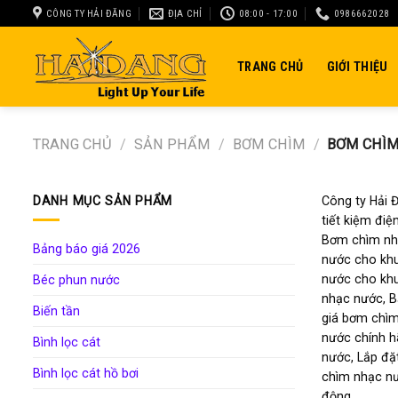
Skip
CÔNG TY HẢI ĐĂNG
ĐỊA CHỈ
08:00 - 17:00
0986662028
to
content
TRANG CHỦ
GIỚI THIỆU
TRANG CHỦ
/
SẢN PHẨM
/
BƠM CHÌM
/
BƠM CHÌM
DANH MỤC SẢN PHẨM
Công ty Hải
tiết kiệm đi
Bơm chìm nh
Bảng báo giá 2026
nước cho khu
nước cho khu
Béc phun nước
nhạc nước, B
Biến tần
giá bơm chìm
nước chính h
Bình lọc cát
nước, Lắp đặ
Bình lọc cát hồ bơi
chìm nhạc nư
động