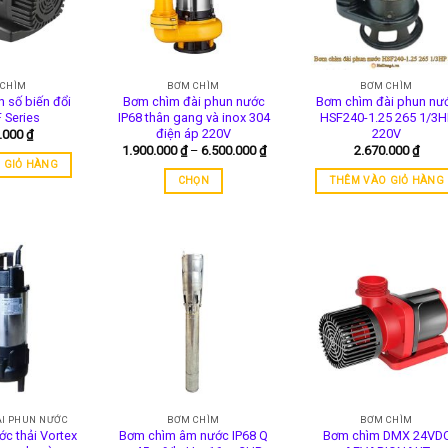
 CHÌM
BƠM CHÌM
BƠM CHÌM
 số biến đổi
Bơm chìm đài phun nước
Bơm chìm đài phun nư
 Series
IP68 thân gang và inox 304
HSF240-1.25 265 1/3H
điện áp 220V
220V
0.000
₫
Khoảng
1.900.000
₫
–
6.500.000
₫
2.670.000
₫
giá:
 GIỎ HÀNG
từ
CHỌN
THÊM VÀO GIỎ HÀNG
1.900.000 ₫
đến
Sản
6.500.000 ₫
phẩm
này
có
nhiều
biến
thể.
Các
tùy
chọn
có
ÀI PHUN NƯỚC
BƠM CHÌM
BƠM CHÌM
thể
c thải Vortex
Bơm chìm âm nước IP68 Q
Bơm chìm DMX 24VD
được