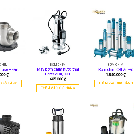
 CHÌM
BƠM CHÌM
BƠM CHÌM
Máy bơm chìm nước thải
Oase – Đức
Bơm chìm CRI Ấn Độ
Pentax DX/DXT
.000
₫
1.350.000
₫
685.000
₫
 GIỎ HÀNG
THÊM VÀO GIỎ HÀNG
THÊM VÀO GIỎ HÀNG