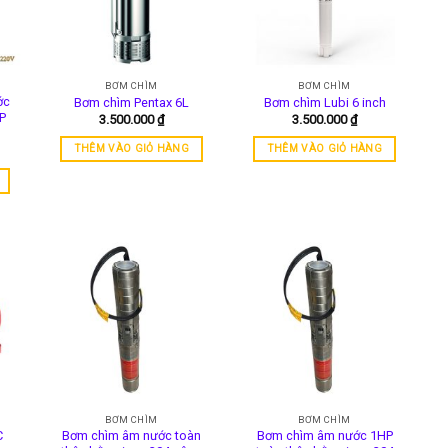
BƠM CHÌM
BƠM CHÌM
ớc
Bơm chìm Pentax 6L
Bơm chìm Lubi 6 inch
P
3.500.000
₫
3.500.000
₫
THÊM VÀO GIỎ HÀNG
THÊM VÀO GIỎ HÀNG
BƠM CHÌM
BƠM CHÌM
C
Bơm chìm âm nước toàn
Bơm chìm âm nước 1HP