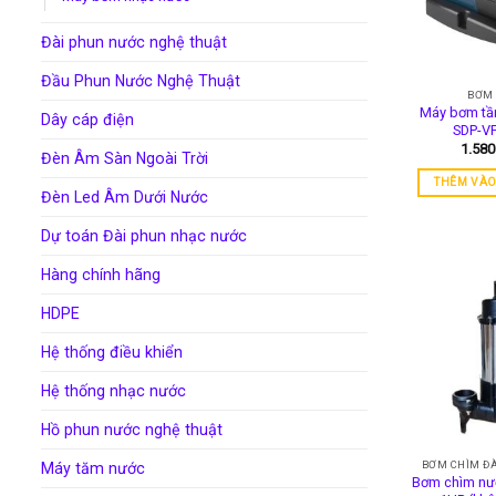
Đài phun nước nghệ thuật
Đầu Phun Nước Nghệ Thuật
BƠM
Máy bơm tần
Dây cáp điện
SDP-VF
1.58
Đèn Âm Sàn Ngoài Trời
THÊM VÀO
Đèn Led Âm Dưới Nước
Dự toán Đài phun nhạc nước
Hàng chính hãng
HDPE
Hệ thống điều khiển
Hệ thống nhạc nước
Hồ phun nước nghệ thuật
BƠM CHÌM Đ
Máy tăm nước
Bơm chìm nướ