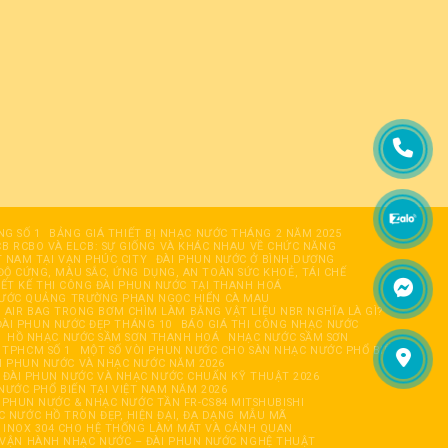
NG SỐ 1
BẢNG GIÁ THIẾT BỊ NHẠC NƯỚC THÁNG 2 NĂM 2025
B RCBO VÀ ELCB: SỰ GIỐNG VÀ KHÁC NHAU VỀ CHỨC NĂNG
T NAM TẠI VẠN PHÚC CITY
ĐÀI PHUN NƯỚC Ở BÌNH DƯƠNG
ĐỘ CỨNG, MÀU SẮC, ỨNG DỤNG, AN TOÀN SỨC KHOẺ, TÁI CHẾ
IẾT KẾ THI CÔNG ĐÀI PHUN NƯỚC TẠI THANH HOÁ
NƯỚC QUẢNG TRƯỜNG PHAN NGỌC HIỂN CÀ MAU
AIR BAG TRONG BƠM CHÌM LÀM BẰNG VẬT LIỆU NBR NGHĨA LÀ GÌ?
ÀI PHUN NƯỚC ĐẸP THÁNG 10
BÁO GIÁ THI CÔNG NHẠC NƯỚC
HỒ NHẠC NƯỚC SẦM SƠN THANH HOÁ
NHẠC NƯỚC SẦM SƠN
 TPHCM SỐ 1
MỘT SỐ VÒI PHUN NƯỚC CHO SÀN NHẠC NƯỚC PHỔ BIẾN
ÀI PHUN NƯỚC VÀ NHẠC NƯỚC NĂM 2026
ĐÀI PHUN NƯỚC VÀ NHẠC NƯỚC CHUẨN KỸ THUẬT 2026
NƯỚC PHỔ BIẾN TẠI VIỆT NAM NĂM 2026
I PHUN NƯỚC & NHẠC NƯỚC TẦN FR-CS84 MITSHUBISHI
C NƯỚC HỒ TRÒN ĐẸP, HIỆN ĐẠI, ĐA DẠNG MẪU MÃ
N INOX 304 CHO HỆ THỐNG LÀM MÁT VÀ CẢNH QUAN
& VẬN HÀNH NHẠC NƯỚC – ĐÀI PHUN NƯỚC NGHỆ THUẬT