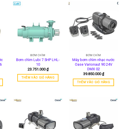
BƠM CHÌM
BƠM CHÌM
ớc
Bơm chìm Lubi 7.5HP LHL-
Máy bơm chìm nhạc nước
6
10
Oase Varionaut 90 24V
DMX 02
23.751.000
₫
39.850.000
₫
THÊM VÀO GIỎ HÀNG
THÊM VÀO GIỎ HÀNG