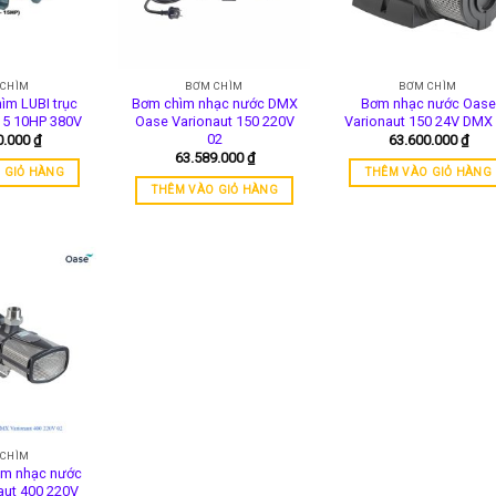
 CHÌM
BƠM CHÌM
BƠM CHÌM
ìm LUBI trục
Bơm chìm nhạc nước DMX
Bơm nhạc nước Oase
15 10HP 380V
Oase Varionaut 150 220V
Varionaut 150 24V DMX
02
0.000
₫
63.600.000
₫
63.589.000
₫
 GIỎ HÀNG
THÊM VÀO GIỎ HÀNG
THÊM VÀO GIỎ HÀNG
 CHÌM
ìm nhạc nước
aut 400 220V