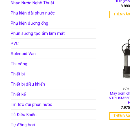
1HP (kh
Nhạc Nước Nghệ Thuật
3.88
Phụ kiện đài phun nước
THÊM VÀO
Phụ kiện đường ống
Phun sương tạo ẩm làm mát
PVC
Solenoid Van
Thi công
Thiết bị
Thiết bị điều khiển
BƠM
Máy bơm ch
Thiết kế
NTP HSM250-
Tin tức đài phun nước
7.97
Tủ Điều Khiển
THÊM VÀO
Tự động hoá