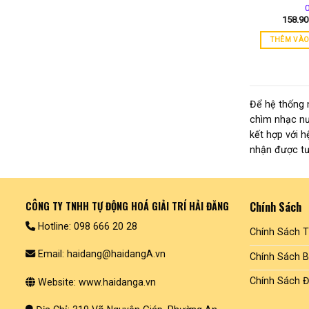
158.9
THÊM VÀO
Để hệ thống 
chìm nhạc nư
kết hợp với h
nhận được tư 
CÔNG TY TNHH TỰ ĐỘNG HOÁ GIẢI TRÍ HẢI ĐĂNG
Chính Sách
Hotline: 098 666 20 28
Chính Sách 
Email: haidang@haidangA.vn
Chính Sách 
Chính Sách Đ
Website: www.haidanga.vn