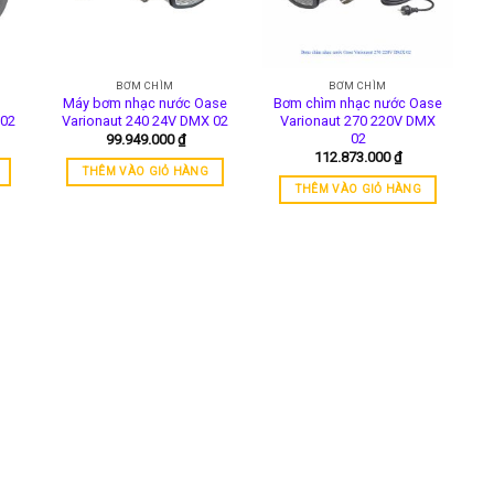
BƠM CHÌM
BƠM CHÌM
Máy bơm nhạc nước Oase
Bơm chìm nhạc nước Oase
 02
Varionaut 240 24V DMX 02
Varionaut 270 220V DMX
02
99.949.000
₫
112.873.000
₫
THÊM VÀO GIỎ HÀNG
THÊM VÀO GIỎ HÀNG