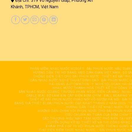
Địa Chỉ: 319 Võ Nguyên Giáp, Phường An
Khánh, TPHCM, Việt Nam
PHẦN MỀM NHẠC NƯỚC HDSOFT
ĐÀI PHUN NƯỚC HÂỤ GIAN
HƯỚNG DẪN TRỊ HO BẰNG MẸO DÂN GIAN VIỆT NAM
SO S
CHỐNG ĐIỆN GIẬT CHO ĐÀI PHUN NƯỚC
THIẾT KẾ ĐÀI PH
DÀN NHẠC NƯỚC NGHỆ THUẬT ĐỈNH CAO
ĐÀI PHUN NƯỚC 
HẢI ĐĂNG AUTOMATION
Ý NGHĨ SOLOGAN HẢI Đ
NHẠC NƯỚC THANH HOÁ THIẾT KẾ THI CÔNG C
SÀN NHẠC NƯỚC QUẢNG TRƯỜNG PHAN NGỌC HIỂN CÀ MAU
NHẠC
CABLE SEAL BỘ LÀM KÍN CÁP ĐIỆN BƠM CHÌM
BALL BEARING V
THIẾT KẾ ĐÀI PHUN NƯỚC PHAO NỔI HỒ GƯƠM HÀ NỘI
ĐÀI 
BẢNG GIÁ THIẾT BỊ ĐÀI PHUN NƯỚC CẬP NHẬT THÁNG 2 NĂM 2026
T
HƯỚNG DẪN THIẾT KẾ NHẠC NƯỚC TỪ A
HƯỚNG DẪN CHỌN VÒI PHUN NƯỚC CHO ĐÀI PHUN NƯỚC
TIÊU CHUẨN AN TOÀN CỦA BƠM CHÌM T
CÁC THƯƠNG HIỆU MÁY TĂM NƯỚC PHỔ BIẾN TẠI VIỆ
TUYỂN DỤNG KỸ SƯ THIẾT KẾ VÀ THI CÔNG NHẠC
KHÁM PHÁ TOP 10 VÒI PHUN NƯỚC THÔNG DỤNG 
THƯ VIỆN KIẾN THỨC NHẠC NƯỚC – ĐÀI PHUN NƯỚC N