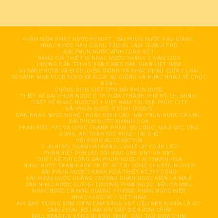
PHẦN MỀM NHẠC NƯỚC HDSOFT
ĐÀI PHUN NƯỚC HÂỤ GIANG
NHẠC NƯỚC HẬU GIANG TRUNG TÂM THÀNH PHỐ
ĐÀI PHUN NƯỚC VĨNH LONG SỐ 1
BẢNG GIÁ THIẾT BỊ NHẠC NƯỚC THÁNG 2 NĂM 2025
HƯỚNG DẪN TRỊ HO BẰNG MẸO DÂN GIAN VIỆT NAM
SO SÁNH RCCB VÀ ELCB, ĐIỂM GIỐNG VÀ KHÁC NHAU GIỮA 2 LOẠI
SO SÁNH MCB RCCB RCBO VÀ ELCB: SỰ GIỐNG VÀ KHÁC NHAU VỀ CHỨC
NĂNG
CHỐNG ĐIỆN GIẬT CHO ĐÀI PHUN NƯỚC
THIẾT KẾ ĐÀI PHUN NƯỚC Ở TP. HCM (THÀNH PHỐ HỒ CHÍ MINH)
THIẾT KẾ NHẠC NƯỚC SỐ 1 VIỆT NAM TẠI VẠN PHÚC CITY
ĐÀI PHUN NƯỚC Ở BÌNH DƯƠNG
DÀN NHẠC NƯỚC NGHỆ THUẬT ĐỈNH CAO
ĐÀI PHUN NƯỚC CÀ MAU
ĐÀI PHUN NƯỚC KHÁNH HOÀ
PHÂN BIỆT PVC VÀ UPVC THÀNH PHẦN, ĐỘ CỨNG, MÀU SẮC, ỨNG
DỤNG, AN TOÀN SỨC KHOẺ, TÁI CHẾ
HẢI ĐĂNG AUTOMATION
Ý NGHĨ SOLOGAN HẢI ĐĂNG: LIGHT UP YOUR LIFE
PHÂN BIỆT ĐÈN LED ĐỔI MÀU GRB 1IN1 VÀ 3IN1
THIẾT KẾ THI CÔNG ĐÀI PHUN NƯỚC TẠI THANH HOÁ
NHẠC NƯỚC THANH HOÁ THIẾT KẾ THI CÔNG CHUYÊN NGHIỆP
ĐÀI PHUN NƯỚC THANH HOÁ THIẾT KẾ THI CÔNG
ĐÀI PHUN NƯỚC QUẢNG TRƯỜNG PHAN NGỌC HIỂN CÀ MAU
SÀN NHẠC NƯỚC QUẢNG TRƯỜNG PHAN NGỌC HIỂN CÀ MAU
NHẠC NƯỚC CÀ MAU QUẢNG TRƯỜNG PHAN NGỌC HIỂN
NHẠC NƯỚC SỐ 1 VIỆT NAM
AIR BAG TRONG BƠM CHÌM LÀM BẰNG VẬT LIỆU NBR NGHĨA LÀ GÌ?
CABLE SEAL BỘ LÀM KÍN CÁP ĐIỆN BƠM CHÌM
BALL BEARING VÒNG BI BƠM CHÌM
CẦU TẠO BƠM CHÌM