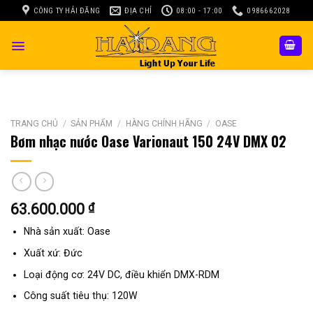
Skip
CÔNG TY HẢI ĐĂNG
ĐỊA CHỈ
08:00 - 17:00
0986662028
to
content
TRANG CHỦ
/
SẢN PHẨM
/
HÀNG CHÍNH HÃNG
/
OASE
Bơm nhạc nước Oase Varionaut 150 24V DMX 02
63.600.000
₫
Nhà sản xuất: Oase
Xuất xứ: Đức
Loại động cơ: 24V DC, điều khiển DMX-RDM
Công suất tiêu thụ: 120W