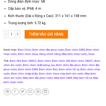
Dòng điện định mức: 5A
Cấp bảo vệ: IP68; 4 m
Kích thước (Dài x Rộng x Cao): 311 x 161 x 158 mm
Trọng lượng tịnh: 5.72 kg.
Bơm nhạc nước Oase Varionaut 150 24V DMX 02 số lượng
THÊM VÀO GIỎ HÀNG
Danh mục:
Bơm Chìm
,
Bơm chìm đài phun nước
,
Bơm chìm DMX
,
Bơm chìm
nhạc nước
,
Bơm chìm Oase
,
Hàng chính hãng
,
Máy bơm nhạc nước
,
Oase
Thẻ:
Bơm 24V
,
Bơm 24VDC
,
Bơm chìm
,
Bơm chìm 24V
,
Bơm chìm 24VDC
,
Bơm
chìm âm nước
,
Bơm chìm chất lượng cao
,
Bơm chìm đài phun
,
Bơm chìm đài
phun nước
,
Bơm chìm DMX
,
Bơm chìm Đức
,
Bơm chìm hồ cá
,
Bơm chìm nhạc
nước
,
Bơm chìm nhập khẩu
,
Bơm chìm Oase
,
máy bơm âm nước
,
Máy bơm
chìm âm nước
,
Máy bơm đài phun nước
,
Máy bơm DMX
,
Máy bơm hồ cá
,
Máy
bơm nhạc nước