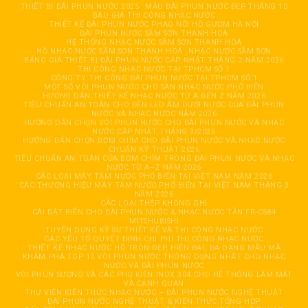
THIẾT BỊ ĐÀI PHUN NƯỚC 2025
MẪU ĐÀI PHUN NƯỚC ĐẸP THÁNG 10
BÁO GIÁ THI CÔNG NHẠC NƯỚC
THIẾT KẾ ĐÀI PHUN NƯỚC PHAO NỔI HỒ GƯƠM HÀ NỘI
ĐÀI PHUN NƯỚC SẦM SƠN THANH HOÁ
HỆ THỐNG NHẠC NƯỚC SẦM SƠN THANH HOÁ
HỒ NHẠC NƯỚC SẦM SƠN THANH HOÁ
NHẠC NƯỚC SẦM SƠN
BẢNG GIÁ THIẾT BỊ ĐÀI PHUN NƯỚC CẬP NHẬT THÁNG 2 NĂM 2026
THI CÔNG NHẠC NƯỚC TẠI TPHCM SỐ 1
CÔNG TY THI CÔNG ĐÀI PHUN NƯỚC TẠI TPHCM SỐ 1
MỘT SỐ VÒI PHUN NƯỚC CHO SÀN NHẠC NƯỚC PHỔ BIẾN
HƯỚNG DẪN THIẾT KẾ NHẠC NƯỚC TỪ A ĐẾN Z NĂM 2026
TIÊU CHUẨN AN TOÀN CHO ĐÈN LED ÂM DƯỚI NƯỚC CỦA ĐÀI PHUN
NƯỚC VÀ NHẠC NƯỚC NĂM 2026
HƯỚNG DẪN CHỌN VÒI PHUN NƯỚC CHO ĐÀI PHUN NƯỚC VÀ NHẠC
NƯỚC CẬP NHẬT THÁNG 3/2026
HƯỚNG DẪN CHỌN BƠM CHÌM CHO ĐÀI PHUN NƯỚC VÀ NHẠC NƯỚC
CHUẨN KỸ THUẬT 2026
TIÊU CHUẨN AN TOÀN CỦA BƠM CHÌM TRONG ĐÀI PHUN NƯỚC VÀ NHẠC
NƯỚC TỪ A–Z NĂM 2026
CÁC LOẠI MÁY TĂM NƯỚC PHỔ BIẾN TẠI VIỆT NAM NĂM 2026
CÁC THƯƠNG HIỆU MÁY TĂM NƯỚC PHỔ BIẾN TẠI VIỆT NAM THÁNG 3
NĂM 2026
CÁC LOẠI THÉP KHÔNG GHỈ
CÀI ĐẶT BIẾN CHO ĐÀI PHUN NƯỚC & NHẠC NƯỚC TẦN FR-CS84
MITSHUBISHI
TUYỂN DỤNG KỸ SƯ THIẾT KẾ VÀ THI CÔNG NHẠC NƯỚC
CÁC YẾU TỐ QUYẾT ĐỊNH CHI PHÍ THI CÔNG NHẠC NƯỚC
THIẾT KẾ NHẠC NƯỚC HỒ TRÒN ĐẸP, HIỆN ĐẠI, ĐA DẠNG MẪU MÃ
KHÁM PHÁ TOP 10 VÒI PHUN NƯỚC THÔNG DỤNG NHẤT CHO NHẠC
NƯỚC VÀ ĐÀI PHUN NƯỚC
VÒI PHUN SƯƠNG VÀ CÁC PHỤ KIỆN INOX 304 CHO HỆ THỐNG LÀM MÁT
VÀ CẢNH QUAN
THƯ VIỆN KIẾN THỨC NHẠC NƯỚC – ĐÀI PHUN NƯỚC NGHỆ THUẬT
ĐÀI PHUN NƯỚC NGHỆ THUẬT & KIẾN THỨC TỔNG HỢP