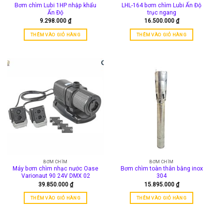
Bơm chìm Lubi 1HP nhập khẩu
LHL-164 bơm chìm Lubi Ấn Độ
Ấn Độ
trục ngang
9.298.000
₫
16.500.000
₫
THÊM VÀO GIỎ HÀNG
THÊM VÀO GIỎ HÀNG
BƠM CHÌM
BƠM CHÌM
Máy bơm chìm nhạc nước Oase
Bơm chìm toàn thân bằng inox
Varionaut 90 24V DMX 02
304
39.850.000
₫
15.895.000
₫
THÊM VÀO GIỎ HÀNG
THÊM VÀO GIỎ HÀNG