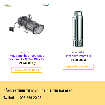
BƠM CHÌM
BƠM CHÌM
Máy bơm nhạc nước Oase
Bơm chìm Pentax 6L
Varionaut 240 24V DMX 02
3.500.000
₫
99.949.000
₫
THÊM VÀO GIỎ HÀNG
THÊM VÀO GIỎ HÀNG
CÔNG TY TNHH TỰ ĐỘNG HOÁ GIẢI TRÍ HẢI ĐĂNG
Hotline: 098 666 20 28