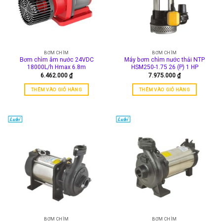
BƠM CHÌM
BƠM CHÌM
Bơm chìm âm nước 24VDC
Máy bơm chìm nước thải NTP
18000L/h Hmax 6.8m
HSM250-1.75 26 (P) 1 HP
6.462.000
₫
7.975.000
₫
THÊM VÀO GIỎ HÀNG
THÊM VÀO GIỎ HÀNG
BƠM CHÌM
BƠM CHÌM