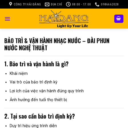
Skip
CÔNG TY HẢI ĐĂNG
ĐỊA CHỈ
08:00 - 17:00
0986662028
to
content
BẢO TRÌ & VẬN HÀNH NHẠC NƯỚC – ĐÀI PHUN
NƯỚC NGHỆ THUẬT
1. Bảo trì và vận hành là gì?
Khái niệm
Vai trò của bảo trì định kỳ
Lợi ích của việc vận hành đúng quy trình
Ảnh hưởng đến tuổi thọ thiết bị
2. Tại sao cần bảo trì định kỳ?
Duy trì hiệu ứng trình diễn