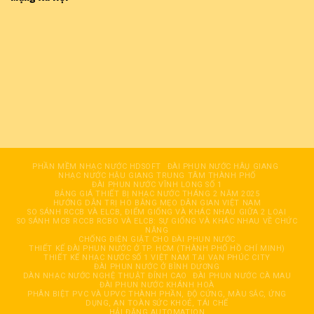
PHẦN MỀM NHẠC NƯỚC HDSOFT
ĐÀI PHUN NƯỚC HÂỤ GIANG
NHẠC NƯỚC HẬU GIANG TRUNG TÂM THÀNH PHỐ
ĐÀI PHUN NƯỚC VĨNH LONG SỐ 1
BẢNG GIÁ THIẾT BỊ NHẠC NƯỚC THÁNG 2 NĂM 2025
HƯỚNG DẪN TRỊ HO BẰNG MẸO DÂN GIAN VIỆT NAM
SO SÁNH RCCB VÀ ELCB, ĐIỂM GIỐNG VÀ KHÁC NHAU GIỮA 2 LOẠI
SO SÁNH MCB RCCB RCBO VÀ ELCB: SỰ GIỐNG VÀ KHÁC NHAU VỀ CHỨC
NĂNG
CHỐNG ĐIỆN GIẬT CHO ĐÀI PHUN NƯỚC
THIẾT KẾ ĐÀI PHUN NƯỚC Ở TP. HCM (THÀNH PHỐ HỒ CHÍ MINH)
THIẾT KẾ NHẠC NƯỚC SỐ 1 VIỆT NAM TẠI VẠN PHÚC CITY
ĐÀI PHUN NƯỚC Ở BÌNH DƯƠNG
DÀN NHẠC NƯỚC NGHỆ THUẬT ĐỈNH CAO
ĐÀI PHUN NƯỚC CÀ MAU
ĐÀI PHUN NƯỚC KHÁNH HOÀ
PHÂN BIỆT PVC VÀ UPVC THÀNH PHẦN, ĐỘ CỨNG, MÀU SẮC, ỨNG
DỤNG, AN TOÀN SỨC KHOẺ, TÁI CHẾ
HẢI ĐĂNG AUTOMATION