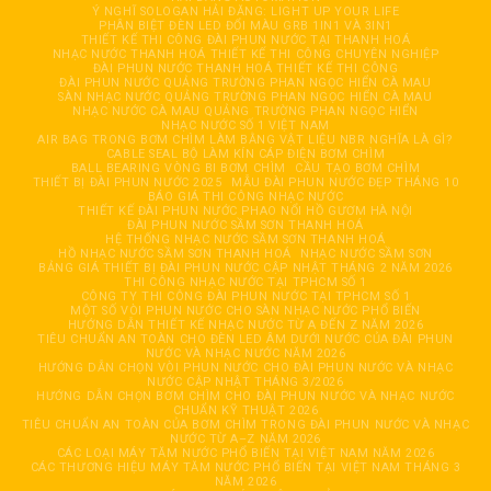
Ý NGHĨ SOLOGAN HẢI ĐĂNG: LIGHT UP YOUR LIFE
PHÂN BIỆT ĐÈN LED ĐỔI MÀU GRB 1IN1 VÀ 3IN1
THIẾT KẾ THI CÔNG ĐÀI PHUN NƯỚC TẠI THANH HOÁ
NHẠC NƯỚC THANH HOÁ THIẾT KẾ THI CÔNG CHUYÊN NGHIỆP
ĐÀI PHUN NƯỚC THANH HOÁ THIẾT KẾ THI CÔNG
ĐÀI PHUN NƯỚC QUẢNG TRƯỜNG PHAN NGỌC HIỂN CÀ MAU
SÀN NHẠC NƯỚC QUẢNG TRƯỜNG PHAN NGỌC HIỂN CÀ MAU
NHẠC NƯỚC CÀ MAU QUẢNG TRƯỜNG PHAN NGỌC HIỂN
NHẠC NƯỚC SỐ 1 VIỆT NAM
AIR BAG TRONG BƠM CHÌM LÀM BẰNG VẬT LIỆU NBR NGHĨA LÀ GÌ?
CABLE SEAL BỘ LÀM KÍN CÁP ĐIỆN BƠM CHÌM
BALL BEARING VÒNG BI BƠM CHÌM
CẦU TẠO BƠM CHÌM
THIẾT BỊ ĐÀI PHUN NƯỚC 2025
MẪU ĐÀI PHUN NƯỚC ĐẸP THÁNG 10
BÁO GIÁ THI CÔNG NHẠC NƯỚC
THIẾT KẾ ĐÀI PHUN NƯỚC PHAO NỔI HỒ GƯƠM HÀ NỘI
ĐÀI PHUN NƯỚC SẦM SƠN THANH HOÁ
HỆ THỐNG NHẠC NƯỚC SẦM SƠN THANH HOÁ
HỒ NHẠC NƯỚC SẦM SƠN THANH HOÁ
NHẠC NƯỚC SẦM SƠN
BẢNG GIÁ THIẾT BỊ ĐÀI PHUN NƯỚC CẬP NHẬT THÁNG 2 NĂM 2026
THI CÔNG NHẠC NƯỚC TẠI TPHCM SỐ 1
CÔNG TY THI CÔNG ĐÀI PHUN NƯỚC TẠI TPHCM SỐ 1
MỘT SỐ VÒI PHUN NƯỚC CHO SÀN NHẠC NƯỚC PHỔ BIẾN
HƯỚNG DẪN THIẾT KẾ NHẠC NƯỚC TỪ A ĐẾN Z NĂM 2026
TIÊU CHUẨN AN TOÀN CHO ĐÈN LED ÂM DƯỚI NƯỚC CỦA ĐÀI PHUN
NƯỚC VÀ NHẠC NƯỚC NĂM 2026
HƯỚNG DẪN CHỌN VÒI PHUN NƯỚC CHO ĐÀI PHUN NƯỚC VÀ NHẠC
NƯỚC CẬP NHẬT THÁNG 3/2026
HƯỚNG DẪN CHỌN BƠM CHÌM CHO ĐÀI PHUN NƯỚC VÀ NHẠC NƯỚC
CHUẨN KỸ THUẬT 2026
TIÊU CHUẨN AN TOÀN CỦA BƠM CHÌM TRONG ĐÀI PHUN NƯỚC VÀ NHẠC
NƯỚC TỪ A–Z NĂM 2026
CÁC LOẠI MÁY TĂM NƯỚC PHỔ BIẾN TẠI VIỆT NAM NĂM 2026
CÁC THƯƠNG HIỆU MÁY TĂM NƯỚC PHỔ BIẾN TẠI VIỆT NAM THÁNG 3
NĂM 2026