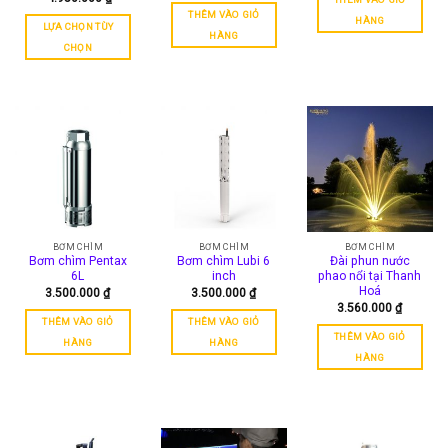
giá:
THÊM VÀO GIỎ
từ
HÀNG
LỰA CHỌN TÙY
1.705.000 ₫
HÀNG
đến
CHỌN
4.950.000 ₫
Sản
phẩm
này
có
nhiều
biến
thể.
Các
tùy
chọn
BƠM CHÌM
BƠM CHÌM
BƠM CHÌM
có
Bơm chìm Pentax
Bơm chìm Lubi 6
Đài phun nước
6L
inch
phao nổi tại Thanh
thể
Hoá
3.500.000
₫
3.500.000
₫
được
3.560.000
₫
chọn
THÊM VÀO GIỎ
THÊM VÀO GIỎ
trên
THÊM VÀO GIỎ
HÀNG
HÀNG
trang
HÀNG
sản
phẩm