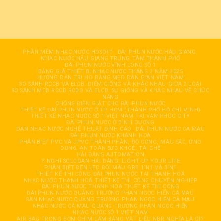
PHẦN MỀM NHẠC NƯỚC HDSOFT
ĐÀI PHUN NƯỚC HÂỤ GIANG
NHẠC NƯỚC HẬU GIANG TRUNG TÂM THÀNH PHỐ
ĐÀI PHUN NƯỚC VĨNH LONG SỐ 1
BẢNG GIÁ THIẾT BỊ NHẠC NƯỚC THÁNG 2 NĂM 2025
HƯỚNG DẪN TRỊ HO BẰNG MẸO DÂN GIAN VIỆT NAM
SO SÁNH RCCB VÀ ELCB, ĐIỂM GIỐNG VÀ KHÁC NHAU GIỮA 2 LOẠI
SO SÁNH MCB RCCB RCBO VÀ ELCB: SỰ GIỐNG VÀ KHÁC NHAU VỀ CHỨC
NĂNG
CHỐNG ĐIỆN GIẬT CHO ĐÀI PHUN NƯỚC
THIẾT KẾ ĐÀI PHUN NƯỚC Ở TP. HCM (THÀNH PHỐ HỒ CHÍ MINH)
THIẾT KẾ NHẠC NƯỚC SỐ 1 VIỆT NAM TẠI VẠN PHÚC CITY
ĐÀI PHUN NƯỚC Ở BÌNH DƯƠNG
DÀN NHẠC NƯỚC NGHỆ THUẬT ĐỈNH CAO
ĐÀI PHUN NƯỚC CÀ MAU
ĐÀI PHUN NƯỚC KHÁNH HOÀ
PHÂN BIỆT PVC VÀ UPVC THÀNH PHẦN, ĐỘ CỨNG, MÀU SẮC, ỨNG
DỤNG, AN TOÀN SỨC KHOẺ, TÁI CHẾ
HẢI ĐĂNG AUTOMATION
Ý NGHĨ SOLOGAN HẢI ĐĂNG: LIGHT UP YOUR LIFE
PHÂN BIỆT ĐÈN LED ĐỔI MÀU GRB 1IN1 VÀ 3IN1
THIẾT KẾ THI CÔNG ĐÀI PHUN NƯỚC TẠI THANH HOÁ
NHẠC NƯỚC THANH HOÁ THIẾT KẾ THI CÔNG CHUYÊN NGHIỆP
ĐÀI PHUN NƯỚC THANH HOÁ THIẾT KẾ THI CÔNG
ĐÀI PHUN NƯỚC QUẢNG TRƯỜNG PHAN NGỌC HIỂN CÀ MAU
SÀN NHẠC NƯỚC QUẢNG TRƯỜNG PHAN NGỌC HIỂN CÀ MAU
NHẠC NƯỚC CÀ MAU QUẢNG TRƯỜNG PHAN NGỌC HIỂN
NHẠC NƯỚC SỐ 1 VIỆT NAM
AIR BAG TRONG BƠM CHÌM LÀM BẰNG VẬT LIỆU NBR NGHĨA LÀ GÌ?