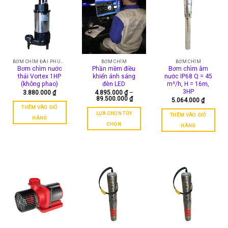
BƠM CHÌM ĐÀI PHUN NƯỚC
BƠM CHÌM
BƠM CHÌM
Bơm chìm nước
Phần mềm điều
Bơm chìm âm
thải Vortex 1HP
khiển ánh sáng
nước IP68 Q = 45
(không phao)
đèn LED
m³/h, H = 16m,
3HP
3.880.000
₫
4.895.000
₫
–
Khoảng
89.500.000
₫
5.064.000
₫
giá:
THÊM VÀO GIỎ
từ
LỰA CHỌN TÙY
THÊM VÀO GIỎ
4.895.000 ₫
HÀNG
đến
CHỌN
HÀNG
89.500.000 ₫
Sản
phẩm
này
có
nhiều
biến
thể.
Các
tùy
chọn