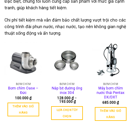
Đặc biệt, chúng tôi luôn cung cấp sản phẩm với mức giá cạnh
tranh, giúp khách hàng tiết kiệm.
Chi phí tiết kiệm mà vẫn đảm bảo chất lượng vượt trội cho các
công trình đài phun nước, nhạc nước, tạo nên không gian nghệ
thuật sống động và ấn tượng.
BƠM CHÌM
BƠM CHÌM
BƠM CHÌM
Bơm chìm Oase –
Nắp bịt đường ống
Máy bơm chìm
Đức
inox 304
nước thải Pentax
DX/DXT
100.000
₫
128.000
₫
–
Khoảng
193.000
₫
685.000
₫
giá:
THÊM VÀO GIỎ
từ
LỰA CHỌN TÙY
THÊM VÀO GIỎ
128.000 ₫
HÀNG
đến
CHỌN
HÀNG
193.000 ₫
Sản
phẩm