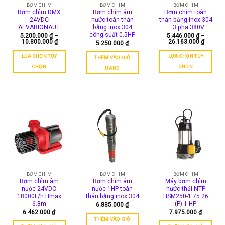
có
BƠM CHÌM
BƠM CHÌM
BƠM CHÌM
Bơm chìm DMX
Bơm chìm âm
Bơm chìm toàn
thể
24VDC
nước toàn thân
thân bằng inox 304
được
AFVARIONAUT
bằng inox 304
– 3 pha 380V
chọn
công suất 0.5HP
5.200.000
₫
–
5.446.000
₫
–
Khoảng
Khoản
trên
10.800.000
₫
26.163.000
₫
5.250.000
₫
giá:
giá:
trang
từ
từ
LỰA CHỌN TÙY
LỰA CHỌN TÙY
THÊM VÀO GIỎ
5.200.000 ₫
5.446.0
sản
đến
đến
CHỌN
CHỌN
HÀNG
phẩm
10.800.000 ₫
26.163
Sản
Sản
phẩm
phẩm
này
này
có
có
nhiều
nhiều
biến
biến
thể.
thể.
Các
Các
tùy
tùy
chọn
chọn
có
có
BƠM CHÌM
BƠM CHÌM
BƠM CHÌM
Bơm chìm âm
Bơm chìm âm
Máy bơm chìm
thể
thể
nước 24VDC
nước 1HP toàn
nước thải NTP
được
được
18000L/h Hmax
thân bằng inox 304
HSM250-1.75 26
chọn
chọn
6.8m
(P) 1 HP
6.835.000
₫
trên
trên
6.462.000
₫
7.975.000
₫
THÊM VÀO GIỎ
trang
trang