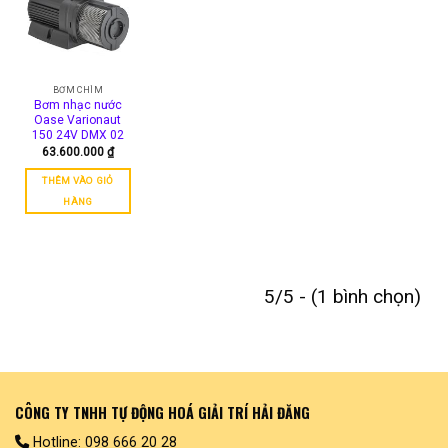
BƠM CHÌM
Bơm nhạc nước
Oase Varionaut
150 24V DMX 02
63.600.000
₫
THÊM VÀO GIỎ
HÀNG
5/5 - (1 bình chọn)
CÔNG TY TNHH TỰ ĐỘNG HOÁ GIẢI TRÍ HẢI ĐĂNG
Hotline: 098 666 20 28