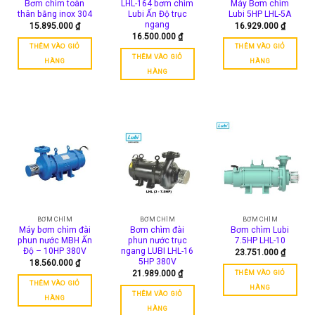
Bơm chìm toàn
LHL-164 bơm chìm
Máy Bơm chìm
có
thân bằng inox 304
Lubi Ấn Độ trục
Lubi 5HP LHL-5A
thể
ngang
15.895.000
₫
16.929.000
₫
được
16.500.000
₫
THÊM VÀO GIỎ
THÊM VÀO GIỎ
chọn
THÊM VÀO GIỎ
trên
HÀNG
HÀNG
HÀNG
trang
sản
phẩm
BƠM CHÌM
BƠM CHÌM
BƠM CHÌM
Máy bơm chìm đài
Bơm chìm đài
Bơm chìm Lubi
phun nước MBH Ấn
phun nước trục
7.5HP LHL-10
Độ – 10HP 380V
ngang LUBI LHL-16
23.751.000
₫
5HP 380V
18.560.000
₫
THÊM VÀO GIỎ
21.989.000
₫
THÊM VÀO GIỎ
HÀNG
THÊM VÀO GIỎ
HÀNG
HÀNG