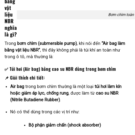
bằng
vật
liệu
Bơm chìm toàn 
NBR
nghĩa
là gì?
Trong
bơm chìm (submersible pump)
, khi nói đến
“Air bag làm
bằng vật liệu NBR”
, thì đây không phải là túi khí an toàn như
trong ô tô, mà thường là:
✅
Túi hơi (Air bag) bằng cao su NBR dùng trong bơm chìm
📌
Giải thích chi tiết:
Air bag
trong bơm chìm thường là một loại
túi hơi làm kín
hoặc giảm áp lực, chống rung
, được làm từ
cao su NBR
(Nitrile Butadiene Rubber)
.
Nó có thể dùng trong các vị trí như:
Bộ phận giảm chấn (shock absorber)