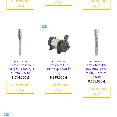
THÊM VÀO GIỎ
THÊM VÀO GIỎ
sản
sản
HÀNG
HÀNG
HÀNG
phẩm
phẩm
BƠM CHÌM
BƠM CHÌM
BƠM CHÌM
Bơm chìm inox
Bơm chìm Lubi
Bơm chìm IP68
304 Q = 54 m³/h, H
1HP nhập khẩu Ấn
inox 304 Q = 57
= 12m, 5.5HP
Độ
m³/h, H = 20m,
7.5HP
8.014.000
₫
9.298.000
₫
9.605.000
₫
THÊM VÀO GIỎ
THÊM VÀO GIỎ
THÊM VÀO GIỎ
HÀNG
HÀNG
HÀNG