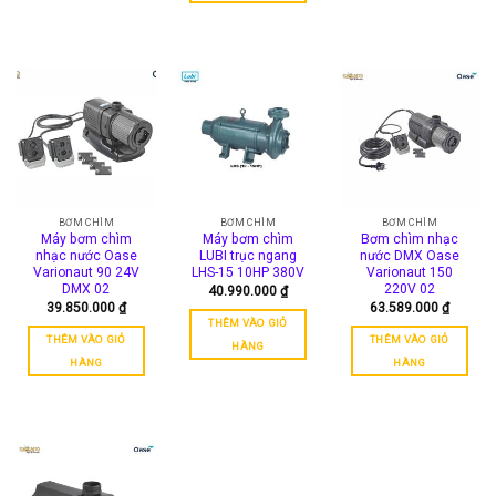
BƠM CHÌM
BƠM CHÌM
BƠM CHÌM
Máy bơm chìm
Máy bơm chìm
Bơm chìm nhạc
nhạc nước Oase
LUBI trục ngang
nước DMX Oase
Varionaut 90 24V
LHS-15 10HP 380V
Varionaut 150
DMX 02
220V 02
40.990.000
₫
39.850.000
₫
63.589.000
₫
THÊM VÀO GIỎ
THÊM VÀO GIỎ
THÊM VÀO GIỎ
HÀNG
HÀNG
HÀNG