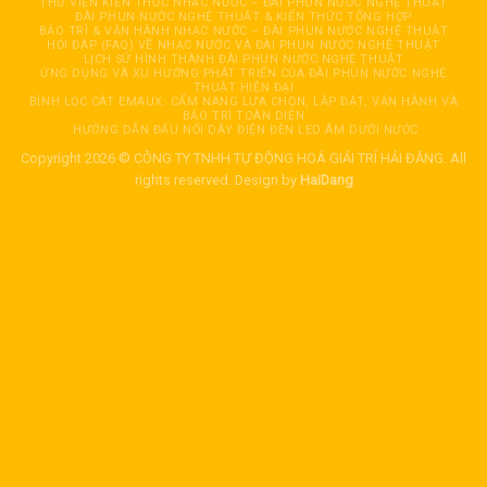
THƯ VIỆN KIẾN THỨC NHẠC NƯỚC – ĐÀI PHUN NƯỚC NGHỆ THUẬT
ĐÀI PHUN NƯỚC NGHỆ THUẬT & KIẾN THỨC TỔNG HỢP
BẢO TRÌ & VẬN HÀNH NHẠC NƯỚC – ĐÀI PHUN NƯỚC NGHỆ THUẬT
HỎI ĐÁP (FAQ) VỀ NHẠC NƯỚC VÀ ĐÀI PHUN NƯỚC NGHỆ THUẬT
LỊCH SỬ HÌNH THÀNH ĐÀI PHUN NƯỚC NGHỆ THUẬT
ỨNG DỤNG VÀ XU HƯỚNG PHÁT TRIỂN CỦA ĐÀI PHUN NƯỚC NGHỆ
THUẬT HIỆN ĐẠI
BÌNH LỌC CÁT EMAUX: CẨM NANG LỰA CHỌN, LẮP ĐẶT, VẬN HÀNH VÀ
BẢO TRÌ TOÀN DIỆN
HƯỚNG DẪN ĐẤU NỐI DÂY ĐIỆN ĐÈN LED ÂM DƯỚI NƯỚC
Copyright 2026 © CÔNG TY TNHH TỰ ĐỘNG HOÁ GIẢI TRÍ HẢI ĐĂNG. All
rights reserved. Design by
HaiDang