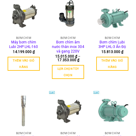
BƠM CHÌM
BƠM CHÌM
BƠM CHÌM
Máy bơm chìm
Bơm chìm âm
Bơm chìm Lubi
Lubi 2HP LHL-160
nước thân inox 304
3HP LHL-3 Ấn Độ
và gang 220V
14.199.000
₫
15.813.000
₫
15.015.000
₫
–
Khoảng
17.353.000
₫
THÊM VÀO GIỎ
THÊM VÀO GIỎ
giá:
từ
HÀNG
HÀNG
LỰA CHỌN TÙY
15.015.000 ₫
đến
CHỌN
17.353.000 ₫
Sản
phẩm
này
có
nhiều
biến
thể.
Các
tùy
chọn
BƠM CHÌM
BƠM CHÌM
BƠM CHÌM