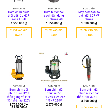
tùy
chọn
BƠM CHÌM
BƠM CHÌM
BƠM CHÌM
Bơm chìm nước
Bơm nước thải
Máy bơm tần số
có
thải cắt rác HCP
sạch dân dụng
biến đổi SDP-VF
thể
serie F05U
HCP Series A05
Series
được
1.550.000
₫
1.550.000
₫
1.580.000
₫
chọn
THÊM VÀO GIỎ
THÊM VÀO GIỎ
THÊM VÀO GIỎ
trên
HÀNG
HÀNG
HÀNG
trang
sản
phẩm
BƠM CHÌM
BƠM CHÌM
BƠM CHÌM
Bơm chìm đài
Bơm chìm đài
Bơm chìm đài
phun nước IP68
phun nước
phun nước toàn
thân gang và inox
HSF240-1.25 265
thân inox 304 1HP
304 điện áp 220V
1/3HP 220V
3.398.000
₫
1.705.000
₫
–
2.670.000
₫
Khoảng
4.950.000
₫
THÊM VÀO GIỎ