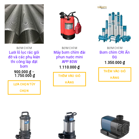
này
có
nhiều
biến
thể.
Các
tùy
chọn
có
BƠM CHÌM
BƠM CHÌM
BƠM CHÌM
Lưới lỗ lọc rác gối
Máy bơm chìm đài
Bơm chìm CRI Ấn
thể
đỡ và các phụ kiện
phun nước mini
Độ
được
thi công lắp đặt
APP 80W
1.350.000
₫
chọn
bơm
1.110.000
₫
trên
THÊM VÀO GIỎ
900.000
₫
–
Khoảng
1.750.000
₫
THÊM VÀO GIỎ
trang
HÀNG
giá:
sản
từ
HÀNG
LỰA CHỌN TÙY
900.000 ₫
phẩm
đến
CHỌN
1.750.000 ₫
Sản
phẩm
này
có
nhiều
biến
thể.
Các