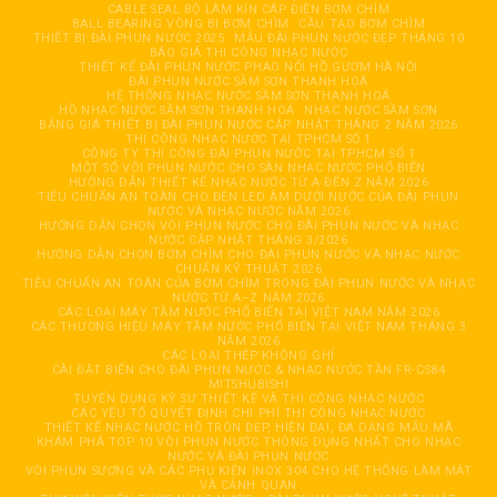
CABLE SEAL BỘ LÀM KÍN CÁP ĐIỆN BƠM CHÌM
BALL BEARING VÒNG BI BƠM CHÌM
CẦU TẠO BƠM CHÌM
THIẾT BỊ ĐÀI PHUN NƯỚC 2025
MẪU ĐÀI PHUN NƯỚC ĐẸP THÁNG 10
BÁO GIÁ THI CÔNG NHẠC NƯỚC
THIẾT KẾ ĐÀI PHUN NƯỚC PHAO NỔI HỒ GƯƠM HÀ NỘI
ĐÀI PHUN NƯỚC SẦM SƠN THANH HOÁ
HỆ THỐNG NHẠC NƯỚC SẦM SƠN THANH HOÁ
HỒ NHẠC NƯỚC SẦM SƠN THANH HOÁ
NHẠC NƯỚC SẦM SƠN
BẢNG GIÁ THIẾT BỊ ĐÀI PHUN NƯỚC CẬP NHẬT THÁNG 2 NĂM 2026
THI CÔNG NHẠC NƯỚC TẠI TPHCM SỐ 1
CÔNG TY THI CÔNG ĐÀI PHUN NƯỚC TẠI TPHCM SỐ 1
MỘT SỐ VÒI PHUN NƯỚC CHO SÀN NHẠC NƯỚC PHỔ BIẾN
HƯỚNG DẪN THIẾT KẾ NHẠC NƯỚC TỪ A ĐẾN Z NĂM 2026
TIÊU CHUẨN AN TOÀN CHO ĐÈN LED ÂM DƯỚI NƯỚC CỦA ĐÀI PHUN
NƯỚC VÀ NHẠC NƯỚC NĂM 2026
HƯỚNG DẪN CHỌN VÒI PHUN NƯỚC CHO ĐÀI PHUN NƯỚC VÀ NHẠC
NƯỚC CẬP NHẬT THÁNG 3/2026
HƯỚNG DẪN CHỌN BƠM CHÌM CHO ĐÀI PHUN NƯỚC VÀ NHẠC NƯỚC
CHUẨN KỸ THUẬT 2026
TIÊU CHUẨN AN TOÀN CỦA BƠM CHÌM TRONG ĐÀI PHUN NƯỚC VÀ NHẠC
NƯỚC TỪ A–Z NĂM 2026
CÁC LOẠI MÁY TĂM NƯỚC PHỔ BIẾN TẠI VIỆT NAM NĂM 2026
CÁC THƯƠNG HIỆU MÁY TĂM NƯỚC PHỔ BIẾN TẠI VIỆT NAM THÁNG 3
NĂM 2026
CÁC LOẠI THÉP KHÔNG GHỈ
CÀI ĐẶT BIẾN CHO ĐÀI PHUN NƯỚC & NHẠC NƯỚC TẦN FR-CS84
MITSHUBISHI
TUYỂN DỤNG KỸ SƯ THIẾT KẾ VÀ THI CÔNG NHẠC NƯỚC
CÁC YẾU TỐ QUYẾT ĐỊNH CHI PHÍ THI CÔNG NHẠC NƯỚC
THIẾT KẾ NHẠC NƯỚC HỒ TRÒN ĐẸP, HIỆN ĐẠI, ĐA DẠNG MẪU MÃ
KHÁM PHÁ TOP 10 VÒI PHUN NƯỚC THÔNG DỤNG NHẤT CHO NHẠC
NƯỚC VÀ ĐÀI PHUN NƯỚC
VÒI PHUN SƯƠNG VÀ CÁC PHỤ KIỆN INOX 304 CHO HỆ THỐNG LÀM MÁT
VÀ CẢNH QUAN