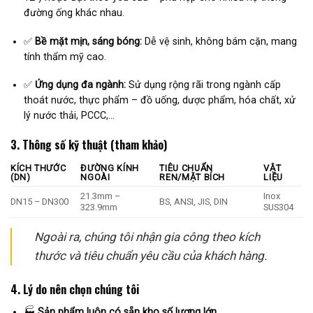
đường ống khác nhau.
✅
Bề mặt mịn, sáng bóng:
Dễ vệ sinh, không bám cặn, mang
tính thẩm mỹ cao.
✅
Ứng dụng đa ngành:
Sử dụng rộng rãi trong ngành cấp
thoát nước, thực phẩm – đồ uống, dược phẩm, hóa chất, xử
lý nước thải, PCCC,…
3. Thông số kỹ thuật (tham khảo)
KÍCH THƯỚC
ĐƯỜNG KÍNH
TIÊU CHUẨN
VẬT
(DN)
NGOÀI
REN/MẶT BÍCH
LIỆU
21.3mm –
Inox
DN15 – DN300
BS, ANSI, JIS, DIN
323.9mm
SUS304
Ngoài ra, chúng tôi nhận gia công theo kích
thước và tiêu chuẩn yêu cầu của khách hàng.
4. Lý do nên chọn chúng tôi
🏭
Sản phẩm luôn có sẵn kho số lượng lớn