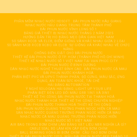
PHẦN MỀM NHẠC NƯỚC HDSOFT
ĐÀI PHUN NƯỚC HÂỤ GIANG
NHẠC NƯỚC HẬU GIANG TRUNG TÂM THÀNH PHỐ
ĐÀI PHUN NƯỚC VĨNH LONG SỐ 1
BẢNG GIÁ THIẾT BỊ NHẠC NƯỚC THÁNG 2 NĂM 2025
HƯỚNG DẪN TRỊ HO BẰNG MẸO DÂN GIAN VIỆT NAM
SO SÁNH RCCB VÀ ELCB, ĐIỂM GIỐNG VÀ KHÁC NHAU GIỮA 2 LOẠI
SO SÁNH MCB RCCB RCBO VÀ ELCB: SỰ GIỐNG VÀ KHÁC NHAU VỀ CHỨC
NĂNG
CHỐNG ĐIỆN GIẬT CHO ĐÀI PHUN NƯỚC
THIẾT KẾ ĐÀI PHUN NƯỚC Ở TP. HCM (THÀNH PHỐ HỒ CHÍ MINH)
THIẾT KẾ NHẠC NƯỚC SỐ 1 VIỆT NAM TẠI VẠN PHÚC CITY
ĐÀI PHUN NƯỚC Ở BÌNH DƯƠNG
DÀN NHẠC NƯỚC NGHỆ THUẬT ĐỈNH CAO
ĐÀI PHUN NƯỚC CÀ MAU
ĐÀI PHUN NƯỚC KHÁNH HOÀ
PHÂN BIỆT PVC VÀ UPVC THÀNH PHẦN, ĐỘ CỨNG, MÀU SẮC, ỨNG
DỤNG, AN TOÀN SỨC KHOẺ, TÁI CHẾ
HẢI ĐĂNG AUTOMATION
Ý NGHĨ SOLOGAN HẢI ĐĂNG: LIGHT UP YOUR LIFE
PHÂN BIỆT ĐÈN LED ĐỔI MÀU GRB 1IN1 VÀ 3IN1
THIẾT KẾ THI CÔNG ĐÀI PHUN NƯỚC TẠI THANH HOÁ
NHẠC NƯỚC THANH HOÁ THIẾT KẾ THI CÔNG CHUYÊN NGHIỆP
ĐÀI PHUN NƯỚC THANH HOÁ THIẾT KẾ THI CÔNG
ĐÀI PHUN NƯỚC QUẢNG TRƯỜNG PHAN NGỌC HIỂN CÀ MAU
SÀN NHẠC NƯỚC QUẢNG TRƯỜNG PHAN NGỌC HIỂN CÀ MAU
NHẠC NƯỚC CÀ MAU QUẢNG TRƯỜNG PHAN NGỌC HIỂN
NHẠC NƯỚC SỐ 1 VIỆT NAM
AIR BAG TRONG BƠM CHÌM LÀM BẰNG VẬT LIỆU NBR NGHĨA LÀ GÌ?
CABLE SEAL BỘ LÀM KÍN CÁP ĐIỆN BƠM CHÌM
BALL BEARING VÒNG BI BƠM CHÌM
CẦU TẠO BƠM CHÌM
THIẾT BỊ ĐÀI PHUN NƯỚC 2025
MẪU ĐÀI PHUN NƯỚC ĐẸP THÁNG 10