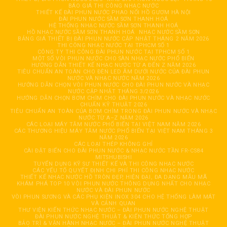
BÁO GIÁ THI CÔNG NHẠC NƯỚC
THIẾT KẾ ĐÀI PHUN NƯỚC PHAO NỔI HỒ GƯƠM HÀ NỘI
ĐÀI PHUN NƯỚC SẦM SƠN THANH HOÁ
HỆ THỐNG NHẠC NƯỚC SẦM SƠN THANH HOÁ
HỒ NHẠC NƯỚC SẦM SƠN THANH HOÁ
NHẠC NƯỚC SẦM SƠN
BẢNG GIÁ THIẾT BỊ ĐÀI PHUN NƯỚC CẬP NHẬT THÁNG 2 NĂM 2026
THI CÔNG NHẠC NƯỚC TẠI TPHCM SỐ 1
CÔNG TY THI CÔNG ĐÀI PHUN NƯỚC TẠI TPHCM SỐ 1
MỘT SỐ VÒI PHUN NƯỚC CHO SÀN NHẠC NƯỚC PHỔ BIẾN
HƯỚNG DẪN THIẾT KẾ NHẠC NƯỚC TỪ A ĐẾN Z NĂM 2026
TIÊU CHUẨN AN TOÀN CHO ĐÈN LED ÂM DƯỚI NƯỚC CỦA ĐÀI PHUN
NƯỚC VÀ NHẠC NƯỚC NĂM 2026
HƯỚNG DẪN CHỌN VÒI PHUN NƯỚC CHO ĐÀI PHUN NƯỚC VÀ NHẠC
NƯỚC CẬP NHẬT THÁNG 3/2026
HƯỚNG DẪN CHỌN BƠM CHÌM CHO ĐÀI PHUN NƯỚC VÀ NHẠC NƯỚC
CHUẨN KỸ THUẬT 2026
TIÊU CHUẨN AN TOÀN CỦA BƠM CHÌM TRONG ĐÀI PHUN NƯỚC VÀ NHẠC
NƯỚC TỪ A–Z NĂM 2026
CÁC LOẠI MÁY TĂM NƯỚC PHỔ BIẾN TẠI VIỆT NAM NĂM 2026
CÁC THƯƠNG HIỆU MÁY TĂM NƯỚC PHỔ BIẾN TẠI VIỆT NAM THÁNG 3
NĂM 2026
CÁC LOẠI THÉP KHÔNG GHỈ
CÀI ĐẶT BIẾN CHO ĐÀI PHUN NƯỚC & NHẠC NƯỚC TẦN FR-CS84
MITSHUBISHI
TUYỂN DỤNG KỸ SƯ THIẾT KẾ VÀ THI CÔNG NHẠC NƯỚC
CÁC YẾU TỐ QUYẾT ĐỊNH CHI PHÍ THI CÔNG NHẠC NƯỚC
THIẾT KẾ NHẠC NƯỚC HỒ TRÒN ĐẸP, HIỆN ĐẠI, ĐA DẠNG MẪU MÃ
KHÁM PHÁ TOP 10 VÒI PHUN NƯỚC THÔNG DỤNG NHẤT CHO NHẠC
NƯỚC VÀ ĐÀI PHUN NƯỚC
VÒI PHUN SƯƠNG VÀ CÁC PHỤ KIỆN INOX 304 CHO HỆ THỐNG LÀM MÁT
VÀ CẢNH QUAN
THƯ VIỆN KIẾN THỨC NHẠC NƯỚC – ĐÀI PHUN NƯỚC NGHỆ THUẬT
ĐÀI PHUN NƯỚC NGHỆ THUẬT & KIẾN THỨC TỔNG HỢP
BẢO TRÌ & VẬN HÀNH NHẠC NƯỚC – ĐÀI PHUN NƯỚC NGHỆ THUẬT