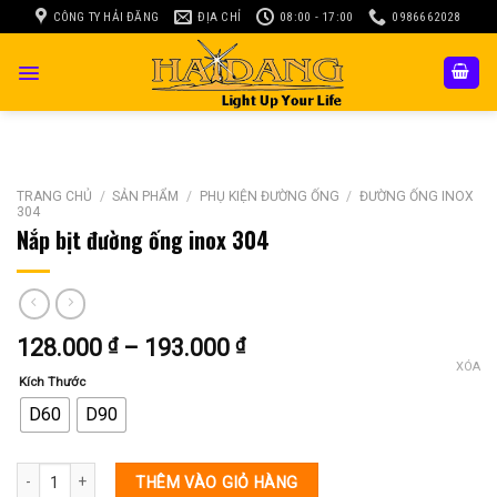
Skip
CÔNG TY HẢI ĐĂNG
ĐỊA CHỈ
08:00 - 17:00
0986662028
to
content
TRANG CHỦ
/
SẢN PHẨM
/
PHỤ KIỆN ĐƯỜNG ỐNG
/
ĐƯỜNG ỐNG INOX
304
Nắp bịt đường ống inox 304
Khoảng
128.000
₫
–
193.000
₫
giá:
XÓA
Kích Thước
từ
128.000 ₫
D60
D90
đến
193.000 ₫
Nắp bịt đường ống inox 304 số lượng
THÊM VÀO GIỎ HÀNG