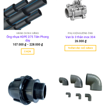
HÀNG CHÍNH HÃNG
PHỤ KIỆN ĐƯỜNG ỐNG
Ống nhựa HDPE D75 Tiền Phong
Van bi 3 thân inox 304
dày
26.000
₫
Khoảng
107.000
₫
–
228.000
₫
giá:
THÊM VÀO GIỎ HÀNG
từ
CHỌN
107.000 ₫
đến
Sản
228.000 ₫
phẩm
này
có
nhiều
biến
thể.
Các
tùy
chọn
có
thể