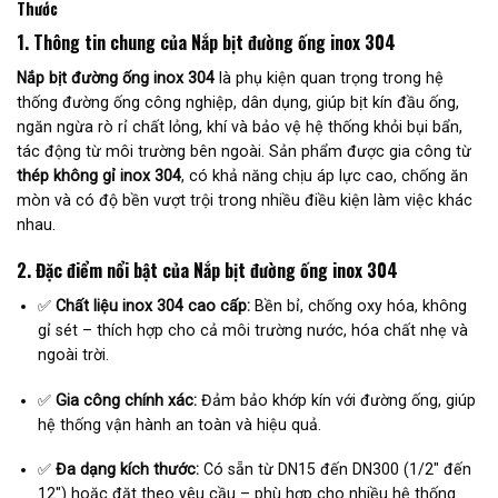
Thước
1. Thông tin chung của Nắp bịt đường ống inox 304
Nắp bịt đường ống inox 304
là phụ kiện quan trọng trong hệ
thống đường ống công nghiệp, dân dụng, giúp bịt kín đầu ống,
ngăn ngừa rò rỉ chất lỏng, khí và bảo vệ hệ thống khỏi bụi bẩn,
tác động từ môi trường bên ngoài. Sản phẩm được gia công từ
thép không gỉ inox 304
, có khả năng chịu áp lực cao, chống ăn
mòn và có độ bền vượt trội trong nhiều điều kiện làm việc khác
nhau.
2. Đặc điểm nổi bật của Nắp bịt đường ống inox 304
✅
Chất liệu inox 304 cao cấp:
Bền bỉ, chống oxy hóa, không
gỉ sét – thích hợp cho cả môi trường nước, hóa chất nhẹ và
ngoài trời.
✅
Gia công chính xác:
Đảm bảo khớp kín với đường ống, giúp
hệ thống vận hành an toàn và hiệu quả.
✅
Đa dạng kích thước:
Có sẵn từ DN15 đến DN300 (1/2″ đến
12″) hoặc đặt theo yêu cầu – phù hợp cho nhiều hệ thống