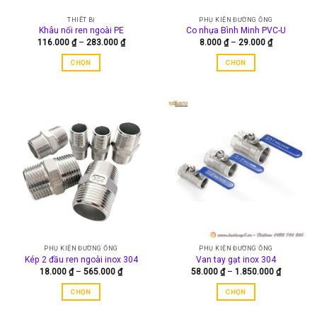
được
THIẾT BỊ
PHỤ KIỆN ĐƯỜNG ỐNG
chọn
Khâu nối ren ngoài PE
Co nhựa Bình Minh PVC-U
trên
Khoảng
Khoảng
116.000
₫
–
283.000
₫
8.000
₫
–
29.000
₫
trang
giá:
giá:
từ
từ
sản
CHỌN
CHỌN
116.000 ₫
8.000 ₫
đến
đến
phẩm
Sản
Sản
283.000 ₫
29.000 ₫
phẩm
phẩm
này
này
có
có
nhiều
nhiều
biến
biến
thể.
thể.
Các
Các
tùy
tùy
chọn
chọn
có
có
thể
thể
được
được
PHỤ KIỆN ĐƯỜNG ỐNG
PHỤ KIỆN ĐƯỜNG ỐNG
chọn
chọn
Kép 2 đầu ren ngoài inox 304
Van tay gạt inox 304
trên
trên
Khoảng
Khoảng
18.000
₫
–
565.000
₫
58.000
₫
–
1.850.000
₫
trang
trang
giá:
giá:
từ
từ
sản
sản
CHỌN
CHỌN
18.000 ₫
58.000 ₫
đến
đến
phẩm
phẩm
Sản
Sản
565.000 ₫
1.850.00