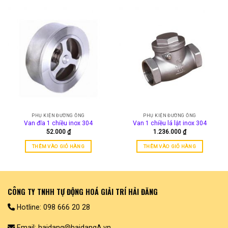
phẩm
phẩm
này
này
có
có
nhiều
nhiều
biến
biến
thể.
thể.
Các
Các
tùy
tùy
chọn
chọn
có
có
thể
thể
được
được
PHỤ KIỆN ĐƯỜNG ỐNG
PHỤ KIỆN ĐƯỜNG ỐNG
chọn
chọn
Van đĩa 1 chiều inox 304
Van 1 chiều lá lật inox 304
trên
trên
52.000
₫
1.236.000
₫
trang
trang
sản
sản
THÊM VÀO GIỎ HÀNG
THÊM VÀO GIỎ HÀNG
phẩm
phẩm
CÔNG TY TNHH TỰ ĐỘNG HOÁ GIẢI TRÍ HẢI ĐĂNG
Hotline: 098 666 20 28
Email: haidang@haidangA.vn