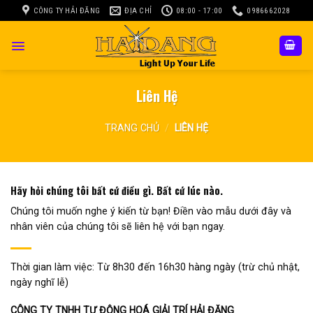
Skip
CÔNG TY HẢI ĐĂNG
ĐỊA CHỈ
08:00 - 17:00
0986662028
to
content
Liên Hệ
TRANG CHỦ
/
LIÊN HỆ
Hãy hỏi chúng tôi bất cứ điều gì. Bất cứ lúc nào.
Chúng tôi muốn nghe ý kiến từ bạn! Điền vào mẫu dưới đây và
nhân viên của chúng tôi sẽ liên hệ với bạn ngay.
Thời gian làm việc: Từ 8h30 đến 16h30 hàng ngày (trừ chủ nhật,
ngày nghĩ lễ)
CÔNG TY TNHH TỰ ĐỘNG HOÁ GIẢI TRÍ HẢI ĐĂNG