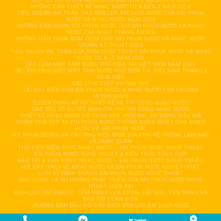
MỘT SỐ VÒI PHUN NƯỚC CHO SÀN NHẠC NƯỚC PHỔ BIẾN
HƯỚNG DẪN THIẾT KẾ NHẠC NƯỚC TỪ A ĐẾN Z NĂM 2026
TIÊU CHUẨN AN TOÀN CHO ĐÈN LED ÂM DƯỚI NƯỚC CỦA ĐÀI PHUN
NƯỚC VÀ NHẠC NƯỚC NĂM 2026
HƯỚNG DẪN CHỌN VÒI PHUN NƯỚC CHO ĐÀI PHUN NƯỚC VÀ NHẠC
NƯỚC CẬP NHẬT THÁNG 3/2026
HƯỚNG DẪN CHỌN BƠM CHÌM CHO ĐÀI PHUN NƯỚC VÀ NHẠC NƯỚC
CHUẨN KỸ THUẬT 2026
TIÊU CHUẨN AN TOÀN CỦA BƠM CHÌM TRONG ĐÀI PHUN NƯỚC VÀ NHẠC
NƯỚC TỪ A–Z NĂM 2026
CÁC LOẠI MÁY TĂM NƯỚC PHỔ BIẾN TẠI VIỆT NAM NĂM 2026
CÁC THƯƠNG HIỆU MÁY TĂM NƯỚC PHỔ BIẾN TẠI VIỆT NAM THÁNG 3
NĂM 2026
CÁC LOẠI THÉP KHÔNG GHỈ
CÀI ĐẶT BIẾN CHO ĐÀI PHUN NƯỚC & NHẠC NƯỚC TẦN FR-CS84
MITSHUBISHI
TUYỂN DỤNG KỸ SƯ THIẾT KẾ VÀ THI CÔNG NHẠC NƯỚC
CÁC YẾU TỐ QUYẾT ĐỊNH CHI PHÍ THI CÔNG NHẠC NƯỚC
THIẾT KẾ NHẠC NƯỚC HỒ TRÒN ĐẸP, HIỆN ĐẠI, ĐA DẠNG MẪU MÃ
KHÁM PHÁ TOP 10 VÒI PHUN NƯỚC THÔNG DỤNG NHẤT CHO NHẠC
NƯỚC VÀ ĐÀI PHUN NƯỚC
VÒI PHUN SƯƠNG VÀ CÁC PHỤ KIỆN INOX 304 CHO HỆ THỐNG LÀM MÁT
VÀ CẢNH QUAN
THƯ VIỆN KIẾN THỨC NHẠC NƯỚC – ĐÀI PHUN NƯỚC NGHỆ THUẬT
ĐÀI PHUN NƯỚC NGHỆ THUẬT & KIẾN THỨC TỔNG HỢP
BẢO TRÌ & VẬN HÀNH NHẠC NƯỚC – ĐÀI PHUN NƯỚC NGHỆ THUẬT
HỎI ĐÁP (FAQ) VỀ NHẠC NƯỚC VÀ ĐÀI PHUN NƯỚC NGHỆ THUẬT
LỊCH SỬ HÌNH THÀNH ĐÀI PHUN NƯỚC NGHỆ THUẬT
ỨNG DỤNG VÀ XU HƯỚNG PHÁT TRIỂN CỦA ĐÀI PHUN NƯỚC NGHỆ
THUẬT HIỆN ĐẠI
BÌNH LỌC CÁT EMAUX: CẨM NANG LỰA CHỌN, LẮP ĐẶT, VẬN HÀNH VÀ
BẢO TRÌ TOÀN DIỆN
HƯỚNG DẪN ĐẤU NỐI DÂY ĐIỆN ĐÈN LED ÂM DƯỚI NƯỚC
Copyright 2026 © CÔNG TY TNHH TỰ ĐỘNG HOÁ GIẢI TRÍ HẢI ĐĂNG. All