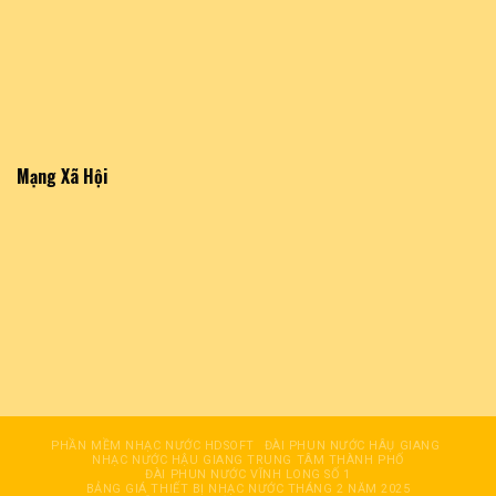
Mạng Xã Hội
PHẦN MỀM NHẠC NƯỚC HDSOFT
ĐÀI PHUN NƯỚC HÂỤ GIANG
NHẠC NƯỚC HẬU GIANG TRUNG TÂM THÀNH PHỐ
ĐÀI PHUN NƯỚC VĨNH LONG SỐ 1
BẢNG GIÁ THIẾT BỊ NHẠC NƯỚC THÁNG 2 NĂM 2025