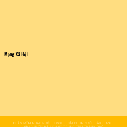
Mạng Xã Hội
PHẦN MỀM NHẠC NƯỚC HDSOFT
ĐÀI PHUN NƯỚC HÂỤ GIANG
NHẠC NƯỚC HẬU GIANG TRUNG TÂM THÀNH PHỐ