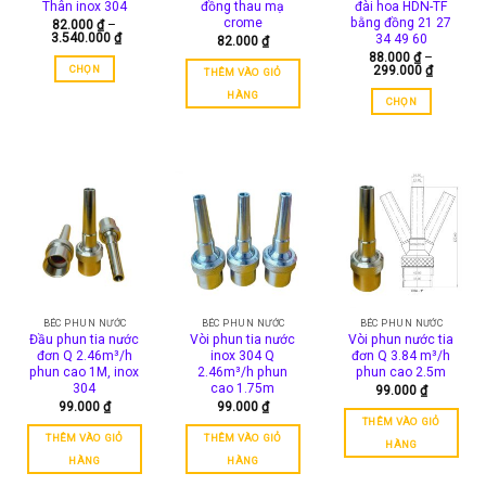
Thân inox 304
đồng thau mạ
đài hoa HDN-TF
được
crome
bằng đồng 21 27
82.000
₫
–
chọn
Khoảng
3.540.000
₫
34 49 60
82.000
₫
trên
giá:
88.000
₫
–
từ
trang
Khoảng
CHỌN
299.000
₫
THÊM VÀO GIỎ
82.000 ₫
giá:
sản
đến
Sản
từ
HÀNG
3.540.000 ₫
CHỌN
88.000 ₫
phẩm
phẩm
đến
Sản
này
299.000 
phẩm
có
này
nhiều
có
biến
nhiều
thể.
biến
Các
thể.
tùy
Các
chọn
tùy
có
chọn
thể
BÉC PHUN NƯỚC
BÉC PHUN NƯỚC
BÉC PHUN NƯỚC
có
Đầu phun tia nước
Vòi phun tia nước
Vòi phun nước tia
được
thể
đơn Q 2.46m³/h
inox 304 Q
đơn Q 3.84 m³/h
chọn
phun cao 1M, inox
2.46m³/h phun
phun cao 2.5m
được
trên
304
cao 1.75m
99.000
₫
chọn
trang
99.000
₫
99.000
₫
trên
sản
THÊM VÀO GIỎ
trang
THÊM VÀO GIỎ
THÊM VÀO GIỎ
phẩm
HÀNG
sản
HÀNG
HÀNG
phẩm