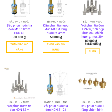
ĐẦU PHUN NƯỚC
BÉC PHUN NƯỚC
BÉC PHUN NƯỚC
Béc phun nước tia
Đầu phun tia nước
Vòi phun tia đơn
đơn M10 10mm
đơn M10 đường
HDN-S2, tích hợp
HDN-S1
nước ra 4mm
khớp cầu chỉnh
hướng, Inox 304
58.000
₫
58.000
₫
80.000
₫
–
Khoảng
8.840.000
₫
THÊM VÀO GIỎ
THÊM VÀO GIỎ
giá:
từ
HÀNG
HÀNG
CHỌN
80.000 
đến
Sản
8.840.0
phẩm
này
có
nhiều
biến
thể.
Các
tùy
chọn
ĐẦU PHUN NƯỚC
HÀNG CHÍNH HÃNG
ĐẦU PHUN NƯỚC
có
Vòi phun nước tia
Vòi phun nước tia
Đầu phun nước 3
thể
đơn HDN-S2 –
đơn HDN-S1 21
tầng chùm hình