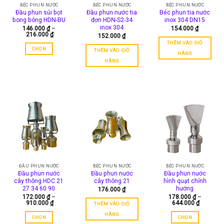
thể
BÉC PHUN NƯỚC
BÉC PHUN NƯỚC
BÉC PHUN NƯỚC
Đầu phun sủi bọt
Đầu phun nước tia
Béc phun tia nước
được
bong bóng HDN-BU
đơn HDN-S2-34
inox 304 DN15
chọn
inox 304
146.000
₫
–
154.000
₫
trên
Khoảng
216.000
₫
152.000
₫
giá:
trang
THÊM VÀO GIỎ
từ
CHỌN
sản
THÊM VÀO GIỎ
146.000 ₫
HÀNG
đến
Sản
phẩm
HÀNG
216.000 ₫
phẩm
này
có
nhiều
biến
thể.
Các
tùy
chọn
có
thể
ĐẦU PHUN NƯỚC
BÉC PHUN NƯỚC
BÉC PHUN NƯỚC
Đầu phun nước
Đầu phun nước
Đầu phun nước
được
cây thông HDC 21
cây thông 21
hình quạt chỉnh
chọn
27 34 60 90
hướng
176.000
₫
trên
172.000
₫
–
178.000
₫
–
trang
Khoảng
Khoảng
910.000
₫
644.000
₫
THÊM VÀO GIỎ
giá:
giá:
sản
từ
từ
HÀNG
CHỌN
CHỌN
172.000 ₫
178.000 
phẩm