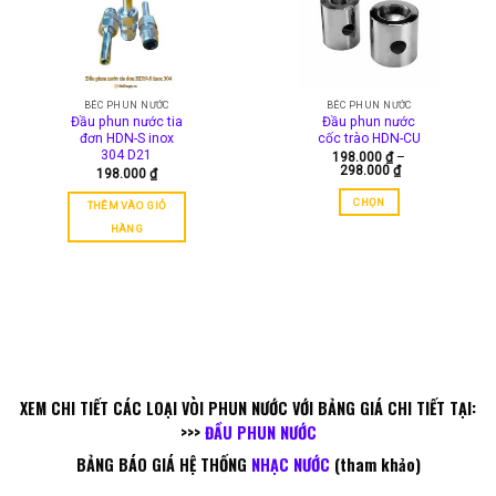
tùy
chọn
có
thể
được
BÉC PHUN NƯỚC
BÉC PHUN NƯỚC
Đầu phun nước tia
Đầu phun nước
chọn
đơn HDN-S inox
cốc trào HDN-CU
trên
304 D21
198.000
₫
–
trang
Khoảng
298.000
₫
198.000
₫
giá:
sản
từ
CHỌN
THÊM VÀO GIỎ
198.000 ₫
phẩm
đến
HÀNG
298.000 ₫
XEM CHI TIẾT CÁC LOẠI VÒI PHUN NƯỚC VỚI BẢNG GIÁ CHI TIẾT TẠI:
>>>
ĐẦU PHUN NƯỚC
BẢNG BÁO GIÁ HỆ THỐNG
NHẠC NƯỚC
(tham khảo)