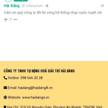
Hải Đăng
5 tháng trước
Cám ơn quý công ty đã thi công hệ thống nhạc nước tuyệt vời
0
CÔNG TY TNHH TỰ ĐỘNG HOÁ GIẢI TRÍ HẢI ĐĂNG
Hotline: 098 666 20 28
Email: haidang@haidangA.vn
Website: www.haidanga.vn
Địa Chỉ: 319 Võ Nguyên Giáp, Phường An Khánh, TPHCM, Việt