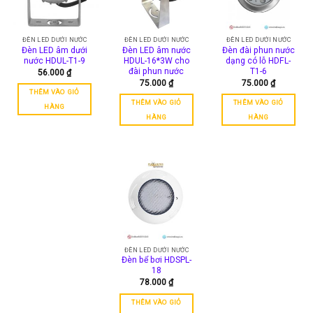
Các
tùy
chọn
ĐÈN LED DƯỚI NƯỚC
ĐÈN LED DƯỚI NƯỚC
ĐÈN LED DƯỚI NƯỚC
có
Đèn LED âm dưới
Đèn LED âm nước
Đèn đài phun nước
nước HDUL-T1-9
HDUL-16*3W cho
dạng có lỗ HDFL-
thể
đài phun nước
T1-6
56.000
₫
được
75.000
₫
75.000
₫
chọn
THÊM VÀO GIỎ
trên
THÊM VÀO GIỎ
THÊM VÀO GIỎ
HÀNG
trang
HÀNG
HÀNG
sản
phẩm
ĐÈN LED DƯỚI NƯỚC
Đèn bể bơi HDSPL-
18
78.000
₫
THÊM VÀO GIỎ