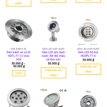
HÀNG
ĐÈN BÁNH XE
ĐÈN LED DƯỚI NƯỚC
ĐÈN LED DƯỚI NƯỚC
Đèn bánh xe có lỗ
Đèn LED âm dưới
Đèn LED hồ bơi
HDFL-T1-12 inox
nước 3W đổi màu
HDSPL-T1-6
304
và đơn sắc
50.000
₫
35.000
₫
–
35.000
₫
Khoảng
90.000
₫
THÊM VÀO GIỎ
giá:
THÊM VÀO GIỎ
từ
HÀNG
CHỌN
35.000 ₫
HÀNG
đến
Sản
90.000 ₫
phẩm
này
có
nhiều
biến
thể.