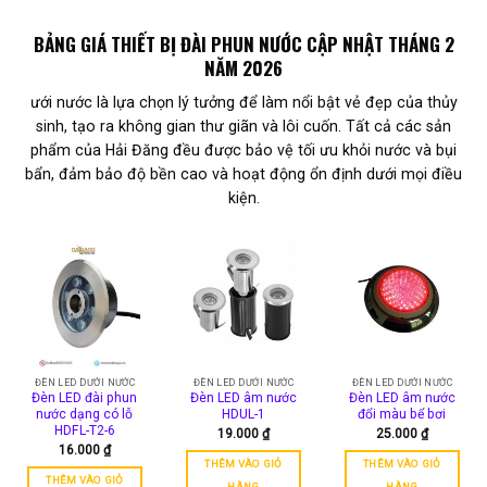
BẢNG GIÁ THIẾT BỊ ĐÀI PHUN NƯỚC CẬP NHẬT THÁNG 2
NĂM 2026
ưới nước là lựa chọn lý tưởng để làm nổi bật vẻ đẹp của thủy
sinh, tạo ra không gian thư giãn và lôi cuốn. Tất cả các sản
phẩm của Hải Đăng đều được bảo vệ tối ưu khỏi nước và bụi
bẩn, đảm bảo độ bền cao và hoạt động ổn định dưới mọi điều
kiện.
ĐÈN LED DƯỚI NƯỚC
ĐÈN LED DƯỚI NƯỚC
ĐÈN LED DƯỚI NƯỚC
Đèn LED đài phun
Đèn LED âm nước
Đèn LED âm nước
nước dạng có lỗ
HDUL-1
đổi màu bể bơi
HDFL-T2-6
19.000
₫
25.000
₫
16.000
₫
THÊM VÀO GIỎ
THÊM VÀO GIỎ
THÊM VÀO GIỎ
HÀNG
HÀNG