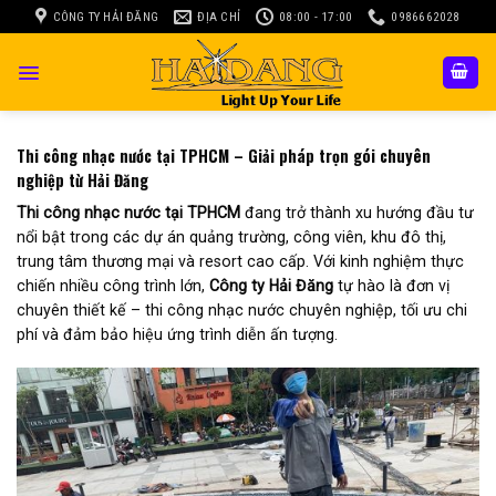
Skip
CÔNG TY HẢI ĐĂNG
ĐỊA CHỈ
08:00 - 17:00
0986662028
to
content
Thi công nhạc nước tại TPHCM – Giải pháp trọn gói chuyên
nghiệp từ Hải Đăng
Thi công nhạc nước tại TPHCM
đang trở thành xu hướng đầu tư
nổi bật trong các dự án quảng trường, công viên, khu đô thị,
trung tâm thương mại và resort cao cấp. Với kinh nghiệm thực
chiến nhiều công trình lớn,
Công ty Hải Đăng
tự hào là đơn vị
chuyên thiết kế – thi công nhạc nước chuyên nghiệp, tối ưu chi
phí và đảm bảo hiệu ứng trình diễn ấn tượng.