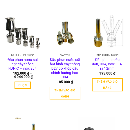
đến
đến
Sản
Sản
910.000 ₫
644.000 
phẩm
phẩm
này
này
có
có
nhiều
nhiều
biến
biến
thể.
thể.
Các
Các
tùy
tùy
chọn
chọn
ĐẦU PHUN NƯỚC
VẬT TƯ
BÉC PHUN NƯỚC
có
có
Đầu phun nước sủi
Đầu phun nước sủi
Đầu phun nước
thể
thể
bọt cây thông
bọt hình cây thông
đơn, D34, inox 304,
HDN-C – inox 304
D27 có khớp cầu
ra 12mm
được
được
chỉnh hướng inox
182.000
₫
–
193.000
₫
chọn
chọn
Khoảng
4.044.000
₫
304
trên
trên
giá:
THÊM VÀO GIỎ
185.000
₫
từ
trang
trang
CHỌN
182.000 ₫
HÀNG
sản
sản
đến
THÊM VÀO GIỎ
Sản
4.044.000 ₫
phẩm
phẩm
HÀNG
phẩm
này
có
nhiều
biến
thể.
Các