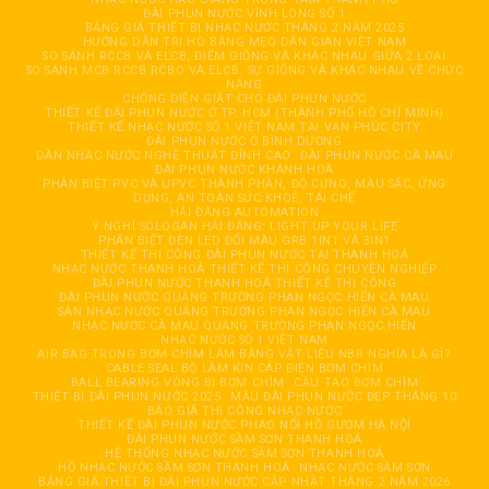
ĐÀI PHUN NƯỚC VĨNH LONG SỐ 1
BẢNG GIÁ THIẾT BỊ NHẠC NƯỚC THÁNG 2 NĂM 2025
HƯỚNG DẪN TRỊ HO BẰNG MẸO DÂN GIAN VIỆT NAM
SO SÁNH RCCB VÀ ELCB, ĐIỂM GIỐNG VÀ KHÁC NHAU GIỮA 2 LOẠI
SO SÁNH MCB RCCB RCBO VÀ ELCB: SỰ GIỐNG VÀ KHÁC NHAU VỀ CHỨC
NĂNG
CHỐNG ĐIỆN GIẬT CHO ĐÀI PHUN NƯỚC
THIẾT KẾ ĐÀI PHUN NƯỚC Ở TP. HCM (THÀNH PHỐ HỒ CHÍ MINH)
THIẾT KẾ NHẠC NƯỚC SỐ 1 VIỆT NAM TẠI VẠN PHÚC CITY
ĐÀI PHUN NƯỚC Ở BÌNH DƯƠNG
DÀN NHẠC NƯỚC NGHỆ THUẬT ĐỈNH CAO
ĐÀI PHUN NƯỚC CÀ MAU
ĐÀI PHUN NƯỚC KHÁNH HOÀ
PHÂN BIỆT PVC VÀ UPVC THÀNH PHẦN, ĐỘ CỨNG, MÀU SẮC, ỨNG
DỤNG, AN TOÀN SỨC KHOẺ, TÁI CHẾ
HẢI ĐĂNG AUTOMATION
Ý NGHĨ SOLOGAN HẢI ĐĂNG: LIGHT UP YOUR LIFE
PHÂN BIỆT ĐÈN LED ĐỔI MÀU GRB 1IN1 VÀ 3IN1
THIẾT KẾ THI CÔNG ĐÀI PHUN NƯỚC TẠI THANH HOÁ
NHẠC NƯỚC THANH HOÁ THIẾT KẾ THI CÔNG CHUYÊN NGHIỆP
ĐÀI PHUN NƯỚC THANH HOÁ THIẾT KẾ THI CÔNG
ĐÀI PHUN NƯỚC QUẢNG TRƯỜNG PHAN NGỌC HIỂN CÀ MAU
SÀN NHẠC NƯỚC QUẢNG TRƯỜNG PHAN NGỌC HIỂN CÀ MAU
NHẠC NƯỚC CÀ MAU QUẢNG TRƯỜNG PHAN NGỌC HIỂN
NHẠC NƯỚC SỐ 1 VIỆT NAM
AIR BAG TRONG BƠM CHÌM LÀM BẰNG VẬT LIỆU NBR NGHĨA LÀ GÌ?
CABLE SEAL BỘ LÀM KÍN CÁP ĐIỆN BƠM CHÌM
BALL BEARING VÒNG BI BƠM CHÌM
CẦU TẠO BƠM CHÌM
THIẾT BỊ ĐÀI PHUN NƯỚC 2025
MẪU ĐÀI PHUN NƯỚC ĐẸP THÁNG 10
BÁO GIÁ THI CÔNG NHẠC NƯỚC
THIẾT KẾ ĐÀI PHUN NƯỚC PHAO NỔI HỒ GƯƠM HÀ NỘI
ĐÀI PHUN NƯỚC SẦM SƠN THANH HOÁ
HỆ THỐNG NHẠC NƯỚC SẦM SƠN THANH HOÁ
HỒ NHẠC NƯỚC SẦM SƠN THANH HOÁ
NHẠC NƯỚC SẦM SƠN
BẢNG GIÁ THIẾT BỊ ĐÀI PHUN NƯỚC CẬP NHẬT THÁNG 2 NĂM 2026