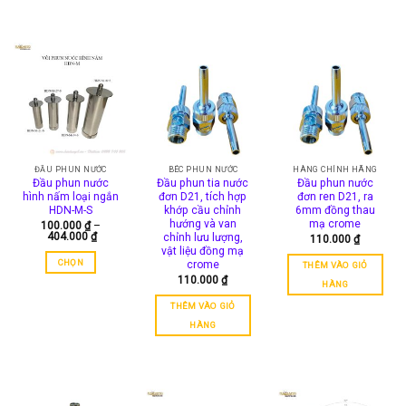
ĐẦU PHUN NƯỚC
BÉC PHUN NƯỚC
HÀNG CHÍNH HÃNG
Đầu phun nước
Đầu phun tia nước
Đầu phun nước
hình nấm loại ngắn
đơn D21, tích hợp
đơn ren D21, ra
HDN-M-S
khớp cầu chỉnh
6mm đồng thau
hướng và van
mạ crome
100.000
₫
–
Khoảng
404.000
₫
chỉnh lưu lượng,
110.000
₫
giá:
vật liệu đồng mạ
từ
CHỌN
crome
THÊM VÀO GIỎ
100.000 ₫
đến
110.000
₫
Sản
HÀNG
404.000 ₫
phẩm
THÊM VÀO GIỎ
này
HÀNG
có
nhiều
biến
thể.
Các