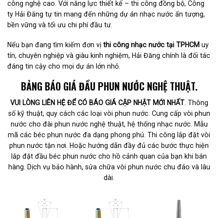
công nghệ cao. Với năng lực thiết kế – thi công đồng bộ, Công
ty Hải Đăng tự tin mang đến những dự án nhạc nước ấn tượng,
bền vững và tối ưu chi phí đầu tư.
Nếu bạn đang tìm kiếm đơn vị
thi công nhạc nước tại TPHCM
uy
tín, chuyên nghiệp và giàu kinh nghiệm, Hải Đăng chính là đối tác
đáng tin cậy cho mọi dự án lớn nhỏ.
BẢNG BÁO GIÁ ĐẦU PHUN NƯỚC NGHỆ THUẬT.
VUI LÒNG LIÊN HỆ ĐỂ CÓ BÁO GIÁ CẬP NHẬT MỚI NHẤT
. Thông
số kỹ thuật, quy cách các loại vòi phun nước. Cung cấp vòi phun
nước cho đài phun nước nghệ thuật, hệ thống nhạc nước. Mẫu
mã các béc phun nước đa dạng phong phú. Thi công lắp đặt vòi
phun nước tận nơi. Hoặc hướng dẫn đầy đủ các bước thực hiện
lắp đặt đầu béc phun nước cho hồ cảnh quan của bạn khi bán
hàng. Dịch vụ bảo hành, sửa chữa vòi phun nước chu đáo và lâu
dài.