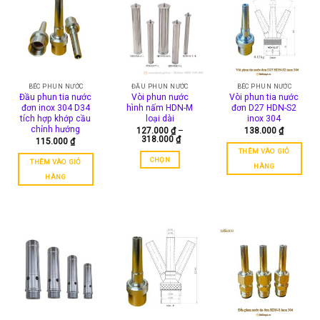
tùy
chọn
có
thể
được
chọn
BÉC PHUN NƯỚC
ĐẦU PHUN NƯỚC
BÉC PHUN NƯỚC
trên
Đầu phun tia nước
Vòi phun nước
Vòi phun tia nước
trang
đơn inox 304 D34
hình nấm HDN-M
đơn D27 HDN-S2
tích hợp khớp cầu
loại dài
inox 304
sản
chỉnh hướng
127.000
₫
–
138.000
₫
phẩm
Khoảng
318.000
₫
115.000
₫
giá:
THÊM VÀO GIỎ
từ
CHỌN
THÊM VÀO GIỎ
127.000 ₫
HÀNG
đến
Sản
HÀNG
318.000 ₫
phẩm
này
có
nhiều
biến
thể.
Các
tùy
chọn
có