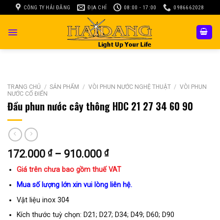
Skip
CÔNG TY HẢI ĐĂNG
ĐỊA CHỈ
08:00 - 17:00
0986662028
to
content
TRANG CHỦ
/
SẢN PHẨM
/
VÒI PHUN NƯỚC NGHỆ THUẬT
/
VÒI PHUN
NƯỚC CỔ ĐIỂN
Đầu phun nước cây thông HDC 21 27 34 60 90
Khoảng
172.000
₫
–
910.000
₫
giá:
Giá trên chưa bao gồm thuế VAT
từ
172.000 ₫
Mua số lượng lớn xin vui lòng liên hệ.
đến
Vật liệu inox 304
910.000 ₫
Kích thước tuỳ chọn: D21; D27; D34; D49; D60; D90