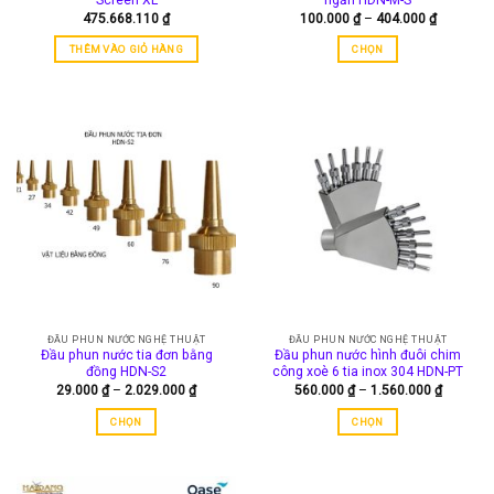
Khoảng
475.668.110
₫
100.000
₫
–
404.000
₫
giá:
từ
THÊM VÀO GIỎ HÀNG
CHỌN
100.000 
đến
Sản
404.000 
phẩm
này
có
nhiều
biến
thể.
Các
tùy
chọn
có
thể
được
ĐẦU PHUN NƯỚC NGHỆ THUẬT
ĐẦU PHUN NƯỚC NGHỆ THUẬT
chọn
Đầu phun nước tia đơn bằng
Đầu phun nước hình đuôi chim
trên
đồng HDN-S2
công xoè 6 tia inox 304 HDN-PT
trang
Khoảng
Khoảng
29.000
₫
–
2.029.000
₫
560.000
₫
–
1.560.000
₫
giá:
giá:
sản
từ
từ
CHỌN
CHỌN
phẩm
29.000 ₫
560.000
đến
đến
Sản
Sản
2.029.000 ₫
1.560.00
phẩm
phẩm
này
này