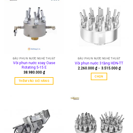
có
có
nhiều
nhiều
biến
biến
thể.
thể.
Các
Các
tùy
tùy
chọn
chọn
có
có
thể
thể
được
được
ĐẦU PHUN NƯỚC NGHỆ THUẬT
ĐẦU PHUN NƯỚC NGHỆ THUẬT
chọn
chọn
Vòi phun nước xoay Oase
Vòi phun nước 3 tầng HDN-TT
trên
trên
Rotating 5-15 E
Khoảng
2.260.000
₫
–
3.515.000
₫
trang
trang
giá:
38.980.000
₫
từ
sản
sản
CHỌN
2.260.0
THÊM VÀO GIỎ HÀNG
đến
phẩm
phẩm
Sản
3.515.0
phẩm
này
có
nhiều
biến
thể.
Các
tùy