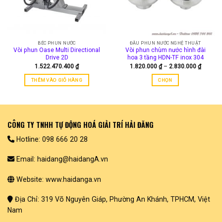
chọn
có
thể
được
chọn
BÉC PHUN NƯỚC
ĐẦU PHUN NƯỚC NGHỆ THUẬT
trên
Vòi phun Oase Multi Directional
Vòi phun chùm nước hình đài
trang
Drive 2D
hoa 3 tầng HDN-TF inox 304
Khoảng
1.522.470.400
₫
1.820.000
₫
–
2.830.000
₫
sản
giá:
phẩm
từ
THÊM VÀO GIỎ HÀNG
CHỌN
1.820.0
đến
Sản
2.830.0
phẩm
này
có
CÔNG TY TNHH TỰ ĐỘNG HOÁ GIẢI TRÍ HẢI ĐĂNG
nhiều
biến
Hotline: 098 666 20 28
thể.
Các
Email: haidang@haidangA.vn
tùy
chọn
Website: www.haidanga.vn
có
thể
Địa Chỉ: 319 Võ Nguyên Giáp, Phường An Khánh, TPHCM, Việt
được
Nam
chọn