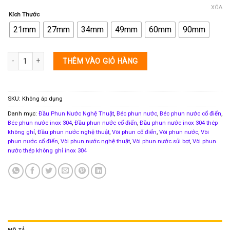
XÓA
Kích Thước
21mm
27mm
34mm
49mm
60mm
90mm
Đầu phun nước cây thông HDC 21 27 34 60 90 số lượng
THÊM VÀO GIỎ HÀNG
SKU:
Không áp dụng
Danh mục:
Đầu Phun Nước Nghệ Thuật
,
Béc phun nước
,
Béc phun nước cổ điển
,
Béc phun nước inox 304
,
Đầu phun nước cổ điển
,
Đầu phun nước inox 304 thép
không ghỉ
,
Đầu phun nước nghệ thuật
,
Vòi phun cổ điển
,
Vòi phun nước
,
Vòi
phun nước cổ điển
,
Vòi phun nước nghệ thuật
,
Vòi phun nước sủi bọt
,
Vòi phun
nước thép không ghỉ inox 304