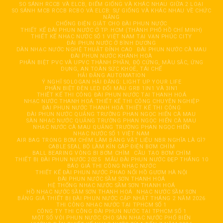
SO SÁNH RCCB VÀ ELCB, ĐIỂM GIỐNG VÀ KHÁC NHAU GIỮA 2 LOẠI
SO SÁNH MCB RCCB RCBO VÀ ELCB: SỰ GIỐNG VÀ KHÁC NHAU VỀ CHỨC
NĂNG
CHỐNG ĐIỆN GIẬT CHO ĐÀI PHUN NƯỚC
THIẾT KẾ ĐÀI PHUN NƯỚC Ở TP. HCM (THÀNH PHỐ HỒ CHÍ MINH)
THIẾT KẾ NHẠC NƯỚC SỐ 1 VIỆT NAM TẠI VẠN PHÚC CITY
ĐÀI PHUN NƯỚC Ở BÌNH DƯƠNG
DÀN NHẠC NƯỚC NGHỆ THUẬT ĐỈNH CAO
ĐÀI PHUN NƯỚC CÀ MAU
ĐÀI PHUN NƯỚC KHÁNH HOÀ
PHÂN BIỆT PVC VÀ UPVC THÀNH PHẦN, ĐỘ CỨNG, MÀU SẮC, ỨNG
DỤNG, AN TOÀN SỨC KHOẺ, TÁI CHẾ
HẢI ĐĂNG AUTOMATION
Ý NGHĨ SOLOGAN HẢI ĐĂNG: LIGHT UP YOUR LIFE
PHÂN BIỆT ĐÈN LED ĐỔI MÀU GRB 1IN1 VÀ 3IN1
THIẾT KẾ THI CÔNG ĐÀI PHUN NƯỚC TẠI THANH HOÁ
NHẠC NƯỚC THANH HOÁ THIẾT KẾ THI CÔNG CHUYÊN NGHIỆP
ĐÀI PHUN NƯỚC THANH HOÁ THIẾT KẾ THI CÔNG
ĐÀI PHUN NƯỚC QUẢNG TRƯỜNG PHAN NGỌC HIỂN CÀ MAU
SÀN NHẠC NƯỚC QUẢNG TRƯỜNG PHAN NGỌC HIỂN CÀ MAU
NHẠC NƯỚC CÀ MAU QUẢNG TRƯỜNG PHAN NGỌC HIỂN
NHẠC NƯỚC SỐ 1 VIỆT NAM
AIR BAG TRONG BƠM CHÌM LÀM BẰNG VẬT LIỆU NBR NGHĨA LÀ GÌ?
CABLE SEAL BỘ LÀM KÍN CÁP ĐIỆN BƠM CHÌM
BALL BEARING VÒNG BI BƠM CHÌM
CẦU TẠO BƠM CHÌM
THIẾT BỊ ĐÀI PHUN NƯỚC 2025
MẪU ĐÀI PHUN NƯỚC ĐẸP THÁNG 10
BÁO GIÁ THI CÔNG NHẠC NƯỚC
THIẾT KẾ ĐÀI PHUN NƯỚC PHAO NỔI HỒ GƯƠM HÀ NỘI
ĐÀI PHUN NƯỚC SẦM SƠN THANH HOÁ
HỆ THỐNG NHẠC NƯỚC SẦM SƠN THANH HOÁ
HỒ NHẠC NƯỚC SẦM SƠN THANH HOÁ
NHẠC NƯỚC SẦM SƠN
BẢNG GIÁ THIẾT BỊ ĐÀI PHUN NƯỚC CẬP NHẬT THÁNG 2 NĂM 2026
THI CÔNG NHẠC NƯỚC TẠI TPHCM SỐ 1
CÔNG TY THI CÔNG ĐÀI PHUN NƯỚC TẠI TPHCM SỐ 1
MỘT SỐ VÒI PHUN NƯỚC CHO SÀN NHẠC NƯỚC PHỔ BIẾN