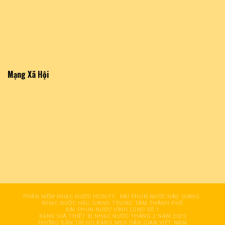
Mạng Xã Hội
PHẦN MỀM NHẠC NƯỚC HDSOFT
ĐÀI PHUN NƯỚC HÂỤ GIANG
NHẠC NƯỚC HẬU GIANG TRUNG TÂM THÀNH PHỐ
ĐÀI PHUN NƯỚC VĨNH LONG SỐ 1
BẢNG GIÁ THIẾT BỊ NHẠC NƯỚC THÁNG 2 NĂM 2025
HƯỚNG DẪN TRỊ HO BẰNG MẸO DÂN GIAN VIỆT NAM