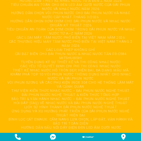
HƯỚNG DẪN THIẾT KẾ NHẠC NƯỚC TỪ A ĐẾN Z NĂM 2026
TIÊU CHUẨN AN TOÀN CHO ĐÈN LED ÂM DƯỚI NƯỚC CỦA ĐÀI PHUN
NƯỚC VÀ NHẠC NƯỚC NĂM 2026
HƯỚNG DẪN CHỌN VÒI PHUN NƯỚC CHO ĐÀI PHUN NƯỚC VÀ NHẠC
NƯỚC CẬP NHẬT THÁNG 3/2026
HƯỚNG DẪN CHỌN BƠM CHÌM CHO ĐÀI PHUN NƯỚC VÀ NHẠC NƯỚC
CHUẨN KỸ THUẬT 2026
TIÊU CHUẨN AN TOÀN CỦA BƠM CHÌM TRONG ĐÀI PHUN NƯỚC VÀ NHẠC
NƯỚC TỪ A–Z NĂM 2026
CÁC LOẠI MÁY TĂM NƯỚC PHỔ BIẾN TẠI VIỆT NAM NĂM 2026
CÁC THƯƠNG HIỆU MÁY TĂM NƯỚC PHỔ BIẾN TẠI VIỆT NAM THÁNG 3
NĂM 2026
CÁC LOẠI THÉP KHÔNG GHỈ
CÀI ĐẶT BIẾN CHO ĐÀI PHUN NƯỚC & NHẠC NƯỚC TẦN FR-CS84
MITSHUBISHI
TUYỂN DỤNG KỸ SƯ THIẾT KẾ VÀ THI CÔNG NHẠC NƯỚC
CÁC YẾU TỐ QUYẾT ĐỊNH CHI PHÍ THI CÔNG NHẠC NƯỚC
THIẾT KẾ NHẠC NƯỚC HỒ TRÒN ĐẸP, HIỆN ĐẠI, ĐA DẠNG MẪU MÃ
KHÁM PHÁ TOP 10 VÒI PHUN NƯỚC THÔNG DỤNG NHẤT CHO NHẠC
NƯỚC VÀ ĐÀI PHUN NƯỚC
VÒI PHUN SƯƠNG VÀ CÁC PHỤ KIỆN INOX 304 CHO HỆ THỐNG LÀM MÁT
VÀ CẢNH QUAN
THƯ VIỆN KIẾN THỨC NHẠC NƯỚC – ĐÀI PHUN NƯỚC NGHỆ THUẬT
ĐÀI PHUN NƯỚC NGHỆ THUẬT & KIẾN THỨC TỔNG HỢP
BẢO TRÌ & VẬN HÀNH NHẠC NƯỚC – ĐÀI PHUN NƯỚC NGHỆ THUẬT
HỎI ĐÁP (FAQ) VỀ NHẠC NƯỚC VÀ ĐÀI PHUN NƯỚC NGHỆ THUẬT
LỊCH SỬ HÌNH THÀNH ĐÀI PHUN NƯỚC NGHỆ THUẬT
ỨNG DỤNG VÀ XU HƯỚNG PHÁT TRIỂN CỦA ĐÀI PHUN NƯỚC NGHỆ
THUẬT HIỆN ĐẠI
BÌNH LỌC CÁT EMAUX: CẨM NANG LỰA CHỌN, LẮP ĐẶT, VẬN HÀNH VÀ
BẢO TRÌ TOÀN DIỆN
HƯỚNG DẪN ĐẤU NỐI DÂY ĐIỆN ĐÈN LED ÂM DƯỚI NƯỚC
Copyright 2026 © CÔNG TY TNHH TỰ ĐỘNG HOÁ GIẢI TRÍ HẢI ĐĂNG. All