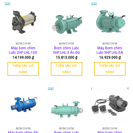
BƠM CHÌM
BƠM CHÌM
BƠM CHÌM
Máy bơm chìm
Bơm chìm Lubi
Máy Bơm chìm
Lubi 2HP LHL-160
3HP LHL-3 Ấn Độ
Lubi 5HP LHL-5A
14.199.000
₫
15.813.000
₫
16.929.000
₫
THÊM VÀO GIỎ
THÊM VÀO GIỎ
THÊM VÀO GIỎ
HÀNG
HÀNG
HÀNG
BƠM CHÌM
BƠM CHÌM
BƠM CHÌM
Máy bơm chìm đài
Bơm chìm Lubi
Máy bơm chìm