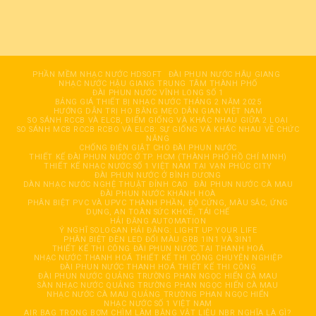
PHẦN MỀM NHẠC NƯỚC HDSOFT
ĐÀI PHUN NƯỚC HÂỤ GIANG
NHẠC NƯỚC HẬU GIANG TRUNG TÂM THÀNH PHỐ
ĐÀI PHUN NƯỚC VĨNH LONG SỐ 1
BẢNG GIÁ THIẾT BỊ NHẠC NƯỚC THÁNG 2 NĂM 2025
HƯỚNG DẪN TRỊ HO BẰNG MẸO DÂN GIAN VIỆT NAM
SO SÁNH RCCB VÀ ELCB, ĐIỂM GIỐNG VÀ KHÁC NHAU GIỮA 2 LOẠI
SO SÁNH MCB RCCB RCBO VÀ ELCB: SỰ GIỐNG VÀ KHÁC NHAU VỀ CHỨC
NĂNG
CHỐNG ĐIỆN GIẬT CHO ĐÀI PHUN NƯỚC
THIẾT KẾ ĐÀI PHUN NƯỚC Ở TP. HCM (THÀNH PHỐ HỒ CHÍ MINH)
THIẾT KẾ NHẠC NƯỚC SỐ 1 VIỆT NAM TẠI VẠN PHÚC CITY
ĐÀI PHUN NƯỚC Ở BÌNH DƯƠNG
DÀN NHẠC NƯỚC NGHỆ THUẬT ĐỈNH CAO
ĐÀI PHUN NƯỚC CÀ MAU
ĐÀI PHUN NƯỚC KHÁNH HOÀ
PHÂN BIỆT PVC VÀ UPVC THÀNH PHẦN, ĐỘ CỨNG, MÀU SẮC, ỨNG
DỤNG, AN TOÀN SỨC KHOẺ, TÁI CHẾ
HẢI ĐĂNG AUTOMATION
Ý NGHĨ SOLOGAN HẢI ĐĂNG: LIGHT UP YOUR LIFE
PHÂN BIỆT ĐÈN LED ĐỔI MÀU GRB 1IN1 VÀ 3IN1
THIẾT KẾ THI CÔNG ĐÀI PHUN NƯỚC TẠI THANH HOÁ
NHẠC NƯỚC THANH HOÁ THIẾT KẾ THI CÔNG CHUYÊN NGHIỆP
ĐÀI PHUN NƯỚC THANH HOÁ THIẾT KẾ THI CÔNG
ĐÀI PHUN NƯỚC QUẢNG TRƯỜNG PHAN NGỌC HIỂN CÀ MAU
SÀN NHẠC NƯỚC QUẢNG TRƯỜNG PHAN NGỌC HIỂN CÀ MAU
NHẠC NƯỚC CÀ MAU QUẢNG TRƯỜNG PHAN NGỌC HIỂN
NHẠC NƯỚC SỐ 1 VIỆT NAM
AIR BAG TRONG BƠM CHÌM LÀM BẰNG VẬT LIỆU NBR NGHĨA LÀ GÌ?