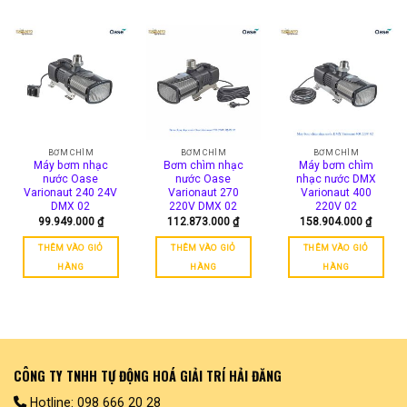
BƠM CHÌM
BƠM CHÌM
BƠM CHÌM
Máy bơm nhạc
Bơm chìm nhạc
Máy bơm chìm
nước Oase
nước Oase
nhạc nước DMX
Varionaut 240 24V
Varionaut 270
Varionaut 400
DMX 02
220V DMX 02
220V 02
99.949.000
₫
112.873.000
₫
158.904.000
₫
THÊM VÀO GIỎ
THÊM VÀO GIỎ
THÊM VÀO GIỎ
HÀNG
HÀNG
HÀNG
CÔNG TY TNHH TỰ ĐỘNG HOÁ GIẢI TRÍ HẢI ĐĂNG
Hotline: 098 666 20 28