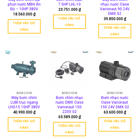
phun nước MBH Ấn
7.5HP LHL-10
nhạc nước Oase
Độ – 10HP 380V
Varionaut 90 24V
23.751.000
₫
DMX 02
18.560.000
₫
THÊM VÀO GIỎ
39.850.000
₫
THÊM VÀO GIỎ
HÀNG
THÊM VÀO GIỎ
HÀNG
HÀNG
BƠM CHÌM
BƠM CHÌM
BƠM CHÌM
Máy bơm chìm
Bơm chìm nhạc
Bơm nhạc nước
LUBI trục ngang
nước DMX Oase
Oase Varionaut
LHS-15 10HP 380V
Varionaut 150
150 24V DMX 02
220V 02
40.990.000
₫
63.600.000
₫
63.589.000
₫
THÊM VÀO GIỎ
THÊM VÀO GIỎ
THÊM VÀO GIỎ
HÀNG
HÀNG
HÀNG