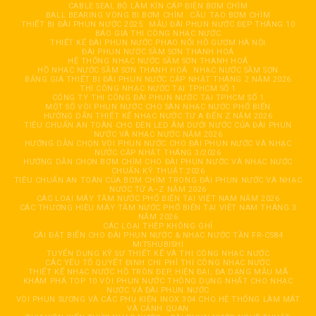
CABLE SEAL BỘ LÀM KÍN CÁP ĐIỆN BƠM CHÌM
BALL BEARING VÒNG BI BƠM CHÌM
CẦU TẠO BƠM CHÌM
THIẾT BỊ ĐÀI PHUN NƯỚC 2025
MẪU ĐÀI PHUN NƯỚC ĐẸP THÁNG 10
BÁO GIÁ THI CÔNG NHẠC NƯỚC
THIẾT KẾ ĐÀI PHUN NƯỚC PHAO NỔI HỒ GƯƠM HÀ NỘI
ĐÀI PHUN NƯỚC SẦM SƠN THANH HOÁ
HỆ THỐNG NHẠC NƯỚC SẦM SƠN THANH HOÁ
HỒ NHẠC NƯỚC SẦM SƠN THANH HOÁ
NHẠC NƯỚC SẦM SƠN
BẢNG GIÁ THIẾT BỊ ĐÀI PHUN NƯỚC CẬP NHẬT THÁNG 2 NĂM 2026
THI CÔNG NHẠC NƯỚC TẠI TPHCM SỐ 1
CÔNG TY THI CÔNG ĐÀI PHUN NƯỚC TẠI TPHCM SỐ 1
MỘT SỐ VÒI PHUN NƯỚC CHO SÀN NHẠC NƯỚC PHỔ BIẾN
HƯỚNG DẪN THIẾT KẾ NHẠC NƯỚC TỪ A ĐẾN Z NĂM 2026
TIÊU CHUẨN AN TOÀN CHO ĐÈN LED ÂM DƯỚI NƯỚC CỦA ĐÀI PHUN
NƯỚC VÀ NHẠC NƯỚC NĂM 2026
HƯỚNG DẪN CHỌN VÒI PHUN NƯỚC CHO ĐÀI PHUN NƯỚC VÀ NHẠC
NƯỚC CẬP NHẬT THÁNG 3/2026
HƯỚNG DẪN CHỌN BƠM CHÌM CHO ĐÀI PHUN NƯỚC VÀ NHẠC NƯỚC
CHUẨN KỸ THUẬT 2026
TIÊU CHUẨN AN TOÀN CỦA BƠM CHÌM TRONG ĐÀI PHUN NƯỚC VÀ NHẠC
NƯỚC TỪ A–Z NĂM 2026
CÁC LOẠI MÁY TĂM NƯỚC PHỔ BIẾN TẠI VIỆT NAM NĂM 2026
CÁC THƯƠNG HIỆU MÁY TĂM NƯỚC PHỔ BIẾN TẠI VIỆT NAM THÁNG 3
NĂM 2026
CÁC LOẠI THÉP KHÔNG GHỈ
CÀI ĐẶT BIẾN CHO ĐÀI PHUN NƯỚC & NHẠC NƯỚC TẦN FR-CS84
MITSHUBISHI
TUYỂN DỤNG KỸ SƯ THIẾT KẾ VÀ THI CÔNG NHẠC NƯỚC
CÁC YẾU TỐ QUYẾT ĐỊNH CHI PHÍ THI CÔNG NHẠC NƯỚC
THIẾT KẾ NHẠC NƯỚC HỒ TRÒN ĐẸP, HIỆN ĐẠI, ĐA DẠNG MẪU MÃ
KHÁM PHÁ TOP 10 VÒI PHUN NƯỚC THÔNG DỤNG NHẤT CHO NHẠC
NƯỚC VÀ ĐÀI PHUN NƯỚC
VÒI PHUN SƯƠNG VÀ CÁC PHỤ KIỆN INOX 304 CHO HỆ THỐNG LÀM MÁT
VÀ CẢNH QUAN