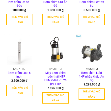
Bơm chìm Oase –
Bơm chìm CRI Ấn
Bơm chìm Pentax
Đức
Độ
6L
100.000
₫
1.350.000
₫
3.500.000
₫
THÊM VÀO GIỎ
THÊM VÀO GIỎ
THÊM VÀO GIỎ
HÀNG
HÀNG
HÀNG
BƠM CHÌM
BƠM CHÌM
BƠM CHÌM
Bơm chìm Lubi 6
Máy bơm chìm
Bơm chìm Lubi
inch
nước thải NTP
1HP nhập khẩu Ấn
HSM250-1.75 26
Độ
3.500.000
₫
(P) 1 HP
9.298.000
₫
THÊM VÀO GIỎ
7.975.000
₫
THÊM VÀO GIỎ
HÀNG
THÊM VÀO GIỎ
HÀNG
HÀNG