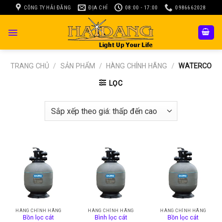
Skip
CÔNG TY HẢI ĐĂNG
ĐỊA CHỈ
08:00 - 17:00
0986662028
to
content
TRANG CHỦ
/
SẢN PHẨM
/
HÀNG CHÍNH HÃNG
/
WATERCO
LỌC
HÀNG CHÍNH HÃNG
HÀNG CHÍNH HÃNG
HÀNG CHÍNH HÃNG
Bồn lọc cát
Bình lọc cát
Bồn lọc cát