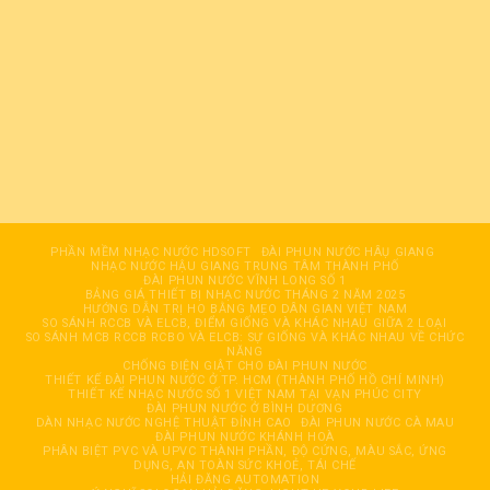
PHẦN MỀM NHẠC NƯỚC HDSOFT
ĐÀI PHUN NƯỚC HÂỤ GIANG
NHẠC NƯỚC HẬU GIANG TRUNG TÂM THÀNH PHỐ
ĐÀI PHUN NƯỚC VĨNH LONG SỐ 1
BẢNG GIÁ THIẾT BỊ NHẠC NƯỚC THÁNG 2 NĂM 2025
HƯỚNG DẪN TRỊ HO BẰNG MẸO DÂN GIAN VIỆT NAM
SO SÁNH RCCB VÀ ELCB, ĐIỂM GIỐNG VÀ KHÁC NHAU GIỮA 2 LOẠI
SO SÁNH MCB RCCB RCBO VÀ ELCB: SỰ GIỐNG VÀ KHÁC NHAU VỀ CHỨC
NĂNG
CHỐNG ĐIỆN GIẬT CHO ĐÀI PHUN NƯỚC
THIẾT KẾ ĐÀI PHUN NƯỚC Ở TP. HCM (THÀNH PHỐ HỒ CHÍ MINH)
THIẾT KẾ NHẠC NƯỚC SỐ 1 VIỆT NAM TẠI VẠN PHÚC CITY
ĐÀI PHUN NƯỚC Ở BÌNH DƯƠNG
DÀN NHẠC NƯỚC NGHỆ THUẬT ĐỈNH CAO
ĐÀI PHUN NƯỚC CÀ MAU
ĐÀI PHUN NƯỚC KHÁNH HOÀ
PHÂN BIỆT PVC VÀ UPVC THÀNH PHẦN, ĐỘ CỨNG, MÀU SẮC, ỨNG
DỤNG, AN TOÀN SỨC KHOẺ, TÁI CHẾ
HẢI ĐĂNG AUTOMATION