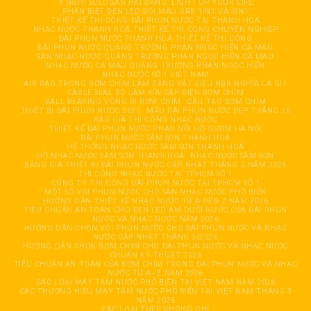
Ý NGHĨ SOLOGAN HẢI ĐĂNG: LIGHT UP YOUR LIFE
PHÂN BIỆT ĐÈN LED ĐỔI MÀU GRB 1IN1 VÀ 3IN1
THIẾT KẾ THI CÔNG ĐÀI PHUN NƯỚC TẠI THANH HOÁ
NHẠC NƯỚC THANH HOÁ THIẾT KẾ THI CÔNG CHUYÊN NGHIỆP
ĐÀI PHUN NƯỚC THANH HOÁ THIẾT KẾ THI CÔNG
ĐÀI PHUN NƯỚC QUẢNG TRƯỜNG PHAN NGỌC HIỂN CÀ MAU
SÀN NHẠC NƯỚC QUẢNG TRƯỜNG PHAN NGỌC HIỂN CÀ MAU
NHẠC NƯỚC CÀ MAU QUẢNG TRƯỜNG PHAN NGỌC HIỂN
NHẠC NƯỚC SỐ 1 VIỆT NAM
AIR BAG TRONG BƠM CHÌM LÀM BẰNG VẬT LIỆU NBR NGHĨA LÀ GÌ?
CABLE SEAL BỘ LÀM KÍN CÁP ĐIỆN BƠM CHÌM
BALL BEARING VÒNG BI BƠM CHÌM
CẦU TẠO BƠM CHÌM
THIẾT BỊ ĐÀI PHUN NƯỚC 2025
MẪU ĐÀI PHUN NƯỚC ĐẸP THÁNG 10
BÁO GIÁ THI CÔNG NHẠC NƯỚC
THIẾT KẾ ĐÀI PHUN NƯỚC PHAO NỔI HỒ GƯƠM HÀ NỘI
ĐÀI PHUN NƯỚC SẦM SƠN THANH HOÁ
HỆ THỐNG NHẠC NƯỚC SẦM SƠN THANH HOÁ
HỒ NHẠC NƯỚC SẦM SƠN THANH HOÁ
NHẠC NƯỚC SẦM SƠN
BẢNG GIÁ THIẾT BỊ ĐÀI PHUN NƯỚC CẬP NHẬT THÁNG 2 NĂM 2026
THI CÔNG NHẠC NƯỚC TẠI TPHCM SỐ 1
CÔNG TY THI CÔNG ĐÀI PHUN NƯỚC TẠI TPHCM SỐ 1
MỘT SỐ VÒI PHUN NƯỚC CHO SÀN NHẠC NƯỚC PHỔ BIẾN
HƯỚNG DẪN THIẾT KẾ NHẠC NƯỚC TỪ A ĐẾN Z NĂM 2026
TIÊU CHUẨN AN TOÀN CHO ĐÈN LED ÂM DƯỚI NƯỚC CỦA ĐÀI PHUN
NƯỚC VÀ NHẠC NƯỚC NĂM 2026
HƯỚNG DẪN CHỌN VÒI PHUN NƯỚC CHO ĐÀI PHUN NƯỚC VÀ NHẠC
NƯỚC CẬP NHẬT THÁNG 3/2026
HƯỚNG DẪN CHỌN BƠM CHÌM CHO ĐÀI PHUN NƯỚC VÀ NHẠC NƯỚC
CHUẨN KỸ THUẬT 2026
TIÊU CHUẨN AN TOÀN CỦA BƠM CHÌM TRONG ĐÀI PHUN NƯỚC VÀ NHẠC
NƯỚC TỪ A–Z NĂM 2026
CÁC LOẠI MÁY TĂM NƯỚC PHỔ BIẾN TẠI VIỆT NAM NĂM 2026
CÁC THƯƠNG HIỆU MÁY TĂM NƯỚC PHỔ BIẾN TẠI VIỆT NAM THÁNG 3
NĂM 2026
CÁC LOẠI THÉP KHÔNG GHỈ