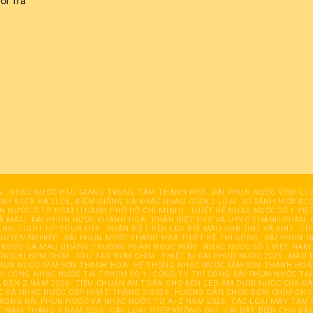
ổi Trả
G
NHẠC NƯỚC HẬU GIANG TRUNG TÂM THÀNH PHỐ
ĐÀI PHUN NƯỚC VĨNH LO
ÁNH RCCB VÀ ELCB, ĐIỂM GIỐNG VÀ KHÁC NHAU GIỮA 2 LOẠI
SO SÁNH MCB RCC
UN NƯỚC Ở TP. HCM (THÀNH PHỐ HỒ CHÍ MINH)
THIẾT KẾ NHẠC NƯỚC SỐ 1 VIỆ
CÀ MAU
ĐÀI PHUN NƯỚC KHÁNH HOÀ
PHÂN BIỆT PVC VÀ UPVC THÀNH PHẦN, 
ĂNG: LIGHT UP YOUR LIFE
PHÂN BIỆT ĐÈN LED ĐỔI MÀU GRB 1IN1 VÀ 3IN1
TH
HUYÊN NGHIỆP
ĐÀI PHUN NƯỚC THANH HOÁ THIẾT KẾ THI CÔNG
ĐÀI PHUN 
 NƯỚC CÀ MAU QUẢNG TRƯỜNG PHAN NGỌC HIỂN
NHẠC NƯỚC SỐ 1 VIỆT NAM
ÒNG BI BƠM CHÌM
CẦU TẠO BƠM CHÌM
THIẾT BỊ ĐÀI PHUN NƯỚC 2025
MẪU Đ
PHUN NƯỚC SẦM SƠN THANH HOÁ
HỆ THỐNG NHẠC NƯỚC SẦM SƠN THANH HOÁ
HI CÔNG NHẠC NƯỚC TẠI TPHCM SỐ 1
CÔNG TY THI CÔNG ĐÀI PHUN NƯỚC TẠI
 ĐẾN Z NĂM 2026
TIÊU CHUẨN AN TOÀN CHO ĐÈN LED ÂM DƯỚI NƯỚC CỦA Đ
 VÀ NHẠC NƯỚC CẬP NHẬT THÁNG 3/2026
HƯỚNG DẪN CHỌN BƠM CHÌM CHO 
RONG ĐÀI PHUN NƯỚC VÀ NHẠC NƯỚC TỪ A–Z NĂM 2026
CÁC LOẠI MÁY TĂM 
T NAM THÁNG 3 NĂM 2026
CÁC LOẠI THÉP KHÔNG GHỈ
CÀI ĐẶT BIẾN CHO ĐÀ