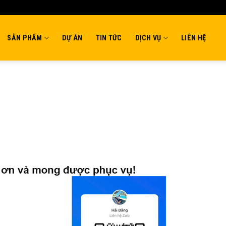
SẢN PHẨM
DỰ ÁN
TIN TỨC
DỊCH VỤ
LIÊN HỆ