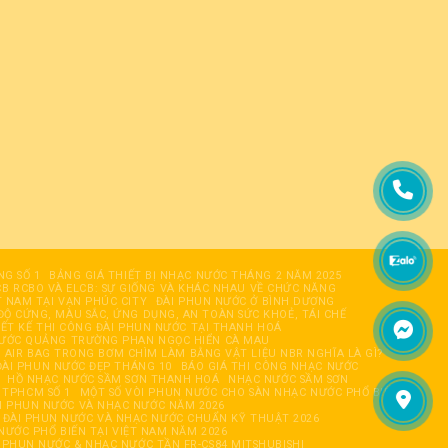
NG SỐ 1
BẢNG GIÁ THIẾT BỊ NHẠC NƯỚC THÁNG 2 NĂM 2025
B RCBO VÀ ELCB: SỰ GIỐNG VÀ KHÁC NHAU VỀ CHỨC NĂNG
T NAM TẠI VẠN PHÚC CITY
ĐÀI PHUN NƯỚC Ở BÌNH DƯƠNG
ĐỘ CỨNG, MÀU SẮC, ỨNG DỤNG, AN TOÀN SỨC KHOẺ, TÁI CHẾ
IẾT KẾ THI CÔNG ĐÀI PHUN NƯỚC TẠI THANH HOÁ
NƯỚC QUẢNG TRƯỜNG PHAN NGỌC HIỂN CÀ MAU
AIR BAG TRONG BƠM CHÌM LÀM BẰNG VẬT LIỆU NBR NGHĨA LÀ GÌ?
ÀI PHUN NƯỚC ĐẸP THÁNG 10
BÁO GIÁ THI CÔNG NHẠC NƯỚC
HỒ NHẠC NƯỚC SẦM SƠN THANH HOÁ
NHẠC NƯỚC SẦM SƠN
 TPHCM SỐ 1
MỘT SỐ VÒI PHUN NƯỚC CHO SÀN NHẠC NƯỚC PHỔ BIẾN
ÀI PHUN NƯỚC VÀ NHẠC NƯỚC NĂM 2026
ĐÀI PHUN NƯỚC VÀ NHẠC NƯỚC CHUẨN KỸ THUẬT 2026
NƯỚC PHỔ BIẾN TẠI VIỆT NAM NĂM 2026
I PHUN NƯỚC & NHẠC NƯỚC TẦN FR-CS84 MITSHUBISHI