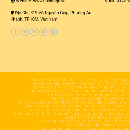
Chính Sách Đ
Website: www.haidanga.vn
Địa Chỉ: 319 Võ Nguyên Giáp, Phường An
Khánh, TPHCM, Việt Nam
PHẦN MỀM NHẠC NƯỚC HDSOFT
ĐÀI PHUN NƯỚC HÂỤ GIAN
HƯỚNG DẪN TRỊ HO BẰNG MẸO DÂN GIAN VIỆT NAM
SO S
CHỐNG ĐIỆN GIẬT CHO ĐÀI PHUN NƯỚC
THIẾT KẾ ĐÀI PH
DÀN NHẠC NƯỚC NGHỆ THUẬT ĐỈNH CAO
ĐÀI PHUN NƯỚC 
HẢI ĐĂNG AUTOMATION
Ý NGHĨ SOLOGAN HẢI Đ
NHẠC NƯỚC THANH HOÁ THIẾT KẾ THI CÔNG C
SÀN NHẠC NƯỚC QUẢNG TRƯỜNG PHAN NGỌC HIỂN CÀ MAU
NHẠC
CABLE SEAL BỘ LÀM KÍN CÁP ĐIỆN BƠM CHÌM
BALL BEARING V
THIẾT KẾ ĐÀI PHUN NƯỚC PHAO NỔI HỒ GƯƠM HÀ NỘI
ĐÀI 
BẢNG GIÁ THIẾT BỊ ĐÀI PHUN NƯỚC CẬP NHẬT THÁNG 2 NĂM 2026
T
HƯỚNG DẪN THIẾT KẾ NHẠC NƯỚC TỪ A
HƯỚNG DẪN CHỌN VÒI PHUN NƯỚC CHO ĐÀI PHUN NƯỚC
TIÊU CHUẨN AN TOÀN CỦA BƠM CHÌM T
CÁC THƯƠNG HIỆU MÁY TĂM NƯỚC PHỔ BIẾN TẠI VIỆ