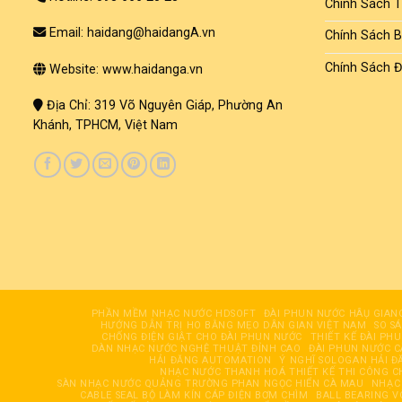
Chính Sách 
Email: haidang@haidangA.vn
Chính Sách 
Chính Sách Đ
Website: www.haidanga.vn
Địa Chỉ: 319 Võ Nguyên Giáp, Phường An
Khánh, TPHCM, Việt Nam
PHẦN MỀM NHẠC NƯỚC HDSOFT
ĐÀI PHUN NƯỚC HÂỤ GIAN
HƯỚNG DẪN TRỊ HO BẰNG MẸO DÂN GIAN VIỆT NAM
SO S
CHỐNG ĐIỆN GIẬT CHO ĐÀI PHUN NƯỚC
THIẾT KẾ ĐÀI PH
DÀN NHẠC NƯỚC NGHỆ THUẬT ĐỈNH CAO
ĐÀI PHUN NƯỚC 
HẢI ĐĂNG AUTOMATION
Ý NGHĨ SOLOGAN HẢI Đ
NHẠC NƯỚC THANH HOÁ THIẾT KẾ THI CÔNG C
SÀN NHẠC NƯỚC QUẢNG TRƯỜNG PHAN NGỌC HIỂN CÀ MAU
NHẠC
CABLE SEAL BỘ LÀM KÍN CÁP ĐIỆN BƠM CHÌM
BALL BEARING V