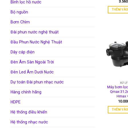
3.56
Bình lọc hồ nước
THÊM VÀO
Bộ nguồn
Bơm Chìm
Đài phun nước nghệ thuật
Đầu Phun Nước Nghệ Thuật
Dây cáp điện
Đèn Âm Sàn Ngoài Trời
Đèn Led Âm Dưới Nước
Dự toán Đài phun nhạc nước
XỬ L
Máy bơm lọc
Qmax 31.2
Hàng chính hãng
Hmax 
10.00
HDPE
THÊM VÀO
Hệ thống điều khiển
Hệ thống nhạc nước