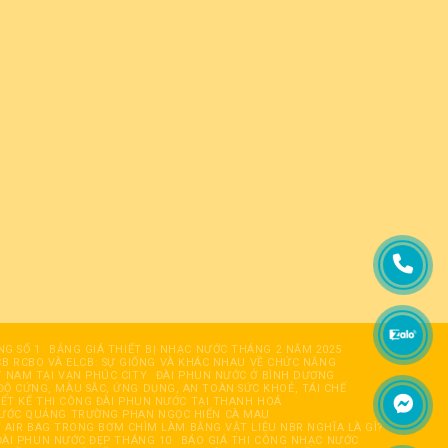
NG SỐ 1
BẢNG GIÁ THIẾT BỊ NHẠC NƯỚC THÁNG 2 NĂM 2025
B RCBO VÀ ELCB: SỰ GIỐNG VÀ KHÁC NHAU VỀ CHỨC NĂNG
T NAM TẠI VẠN PHÚC CITY
ĐÀI PHUN NƯỚC Ở BÌNH DƯƠNG
ĐỘ CỨNG, MÀU SẮC, ỨNG DỤNG, AN TOÀN SỨC KHOẺ, TÁI CHẾ
IẾT KẾ THI CÔNG ĐÀI PHUN NƯỚC TẠI THANH HOÁ
NƯỚC QUẢNG TRƯỜNG PHAN NGỌC HIỂN CÀ MAU
AIR BAG TRONG BƠM CHÌM LÀM BẰNG VẬT LIỆU NBR NGHĨA LÀ GÌ?
ÀI PHUN NƯỚC ĐẸP THÁNG 10
BÁO GIÁ THI CÔNG NHẠC NƯỚC