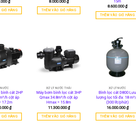
15m
0.000
₫
8.000.000
₫
8.600.000
₫
 GIỎ HÀNG
THÊM VÀO GIỎ HÀNG
THÊM VÀO GIỎ HÀNG
Ý NƯỚC
XỬ LÝ NƯỚC THẢI
XỬ LÝ NƯỚC
 bình cát 2HP
Máy bơm bình lọc cát 3HP
Bình lọc cát D800 Lưu
m³/h cột áp
Qmax 34.8m³/h cột áp
lượng lọc tối đa: 18 m³
= 17.2m
Hmax = 15.8m
(300 lít/phút)
0.000
₫
11.300.000
₫
16.000.000
₫
 GIỎ HÀNG
THÊM VÀO GIỎ HÀNG
THÊM VÀO GIỎ HÀNG