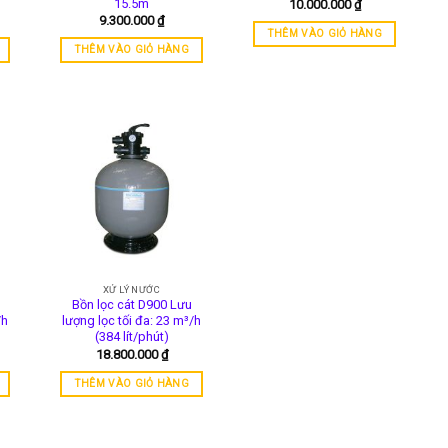
15.5m
10.000.000
₫
9.300.000
₫
THÊM VÀO GIỎ HÀNG
THÊM VÀO GIỎ HÀNG
XỬ LÝ NƯỚC
Bồn lọc cát D900 Lưu
/h
lượng lọc tối đa: 23 m³/h
(384 lít/phút)
18.800.000
₫
THÊM VÀO GIỎ HÀNG