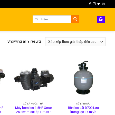
Tìm
kiếm:
Showing all 9 results
XỬ LÝ NƯỚC THẢI
XỬ LÝ NƯỚC
1HP
Máy bơm lọc 1.5HP Qmax
Bồn lọc cát D700 Lưu
x
25.2m³/h cột áp Hmax =
lượng lọc 14 m³/h