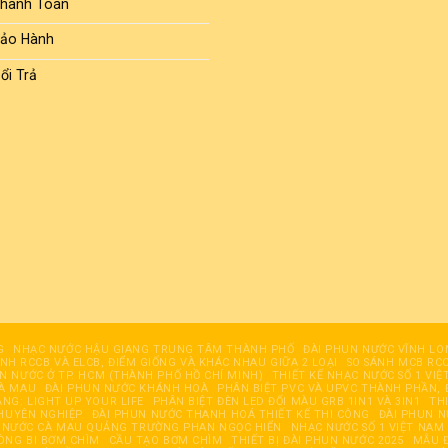
Thanh Toán
Bảo Hành
ổi Trả
G
NHẠC NƯỚC HẬU GIANG TRUNG TÂM THÀNH PHỐ
ĐÀI PHUN NƯỚC VĨNH LO
ÁNH RCCB VÀ ELCB, ĐIỂM GIỐNG VÀ KHÁC NHAU GIỮA 2 LOẠI
SO SÁNH MCB RCC
UN NƯỚC Ở TP. HCM (THÀNH PHỐ HỒ CHÍ MINH)
THIẾT KẾ NHẠC NƯỚC SỐ 1 VIỆ
CÀ MAU
ĐÀI PHUN NƯỚC KHÁNH HOÀ
PHÂN BIỆT PVC VÀ UPVC THÀNH PHẦN, 
ĂNG: LIGHT UP YOUR LIFE
PHÂN BIỆT ĐÈN LED ĐỔI MÀU GRB 1IN1 VÀ 3IN1
TH
HUYÊN NGHIỆP
ĐÀI PHUN NƯỚC THANH HOÁ THIẾT KẾ THI CÔNG
ĐÀI PHUN 
 NƯỚC CÀ MAU QUẢNG TRƯỜNG PHAN NGỌC HIỂN
NHẠC NƯỚC SỐ 1 VIỆT NAM
ÒNG BI BƠM CHÌM
CẦU TẠO BƠM CHÌM
THIẾT BỊ ĐÀI PHUN NƯỚC 2025
MẪU Đ