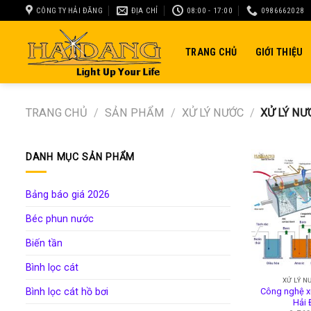
Skip
CÔNG TY HẢI ĐĂNG
ĐỊA CHỈ
08:00 - 17:00
0986662028
to
content
TRANG CHỦ
GIỚI THIỆU
TRANG CHỦ
/
SẢN PHẨM
/
XỬ LÝ NƯỚC
/
XỬ LÝ NƯ
DANH MỤC SẢN PHẨM
Bảng báo giá 2026
Béc phun nước
Biến tần
Bình lọc cát
XỬ LÝ N
Công nghệ xử
Bình lọc cát hồ bơi
Hải