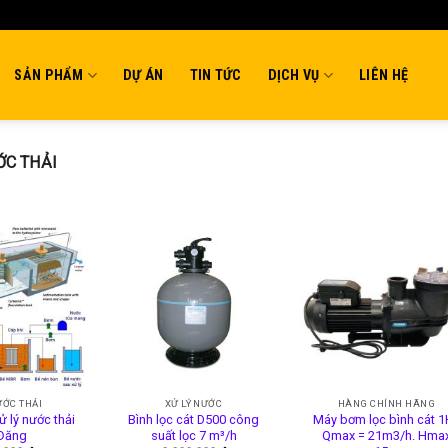
SẢN PHẨM
DỰ ÁN
TIN TỨC
DỊCH VỤ
LIÊN HỆ
ỚC THẢI
ƯỚC THẢI
XỬ LÝ NƯỚC
HÀNG CHÍNH HÃNG
 lý nước thải
Bình lọc cát D500 công
Máy bơm lọc bình cát 
 Đăng
suất lọc 7 m³/h
Qmax = 21m3/h. Hma