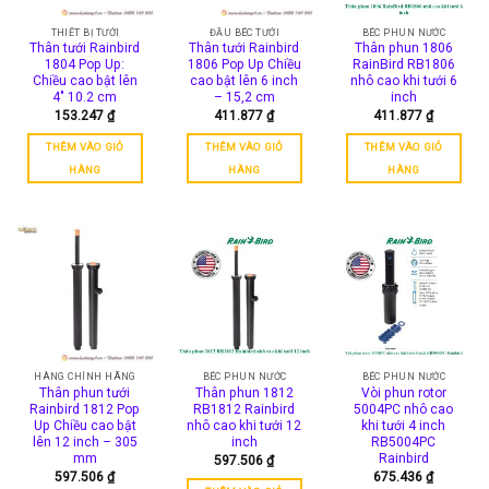
có
thể
THIẾT BỊ TƯỚI
ĐẦU BÉC TƯỚI
BÉC PHUN NƯỚC
Thân tưới Rainbird
Thân tưới Rainbird
Thân phun 1806
được
1804 Pop Up:
1806 Pop Up Chiều
RainBird RB1806
chọn
Chiều cao bật lên
cao bật lên 6 inch
nhô cao khi tưới 6
trên
4″ 10.2 cm
– 15,2 cm
inch
153.247
₫
411.877
₫
411.877
₫
trang
sản
THÊM VÀO GIỎ
THÊM VÀO GIỎ
THÊM VÀO GIỎ
phẩm
HÀNG
HÀNG
HÀNG
HÀNG CHÍNH HÃNG
BÉC PHUN NƯỚC
BÉC PHUN NƯỚC
Thân phun tưới
Thân phun 1812
Vòi phun rotor
Rainbird 1812 Pop
RB1812 Rainbird
5004PC nhô cao
Up Chiều cao bật
nhô cao khi tưới 12
khi tưới 4 inch
lên 12 inch – 305
inch
RB5004PC
mm
Rainbird
597.506
₫
597.506
₫
675.436
₫