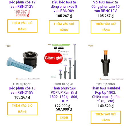
Béc phun xòe 12
Đầu béc tưới tự
Vòi tưới nước tự
van RBNO12V
động phun xòe 8
động phun xòe 10
van RBNO8V
van RBNO10V
105.267
₫
Giá
Giá
93.000
₫
105.267
₫
105.267
₫
gốc
hiện
là:
tại
THÊM VÀO GIỎ
THÊM VÀO GIỎ
THÊM VÀO GIỎ
105.267 ₫.
là:
93.000 ₫.
HÀNG
HÀNG
HÀNG
Giảm giá!
TƯỚI TỰ ĐỘNG
TƯỚI TỰ ĐỘNG
TƯỚI TỰ ĐỘNG
Béc phun xòe 15
Thân phun tưới
Thân tưới Rainbird
van RBNO15V
POP UP RainBird
Pop Up 1802:
1802, 1804, 1806,
Chiều cao bật lên
105.267
₫
1812
2″ (5,1 cm)
THÊM VÀO GIỎ
122.000
₫
–
140.520
₫
Khoảng
507.000
₫
HÀNG
giá:
THÊM VÀO GIỎ
từ
CHỌN
122.000 ₫
HÀNG
đến
Sản
507.000 ₫