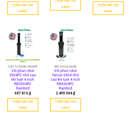
THÊM VÀO GIỎ
THÊM VÀO GIỎ
THÊM VÀO GIỎ
HÀNG
HÀNG
HÀNG
TƯỚI TỰ ĐỘNG RESORT
BÉC PHUN NƯỚC
Vòi phun rotor
Vòi phun rotor
3504PC nhô cao
falcon 6504 nhô
khi tưới 4 inch
cao khi tưới 4 inch
RB3504PC
RB6504PC
Rainbird
Rainbird
697.813
₫
2.499.934
₫
THÊM VÀO GIỎ
THÊM VÀO GIỎ
HÀNG
HÀNG