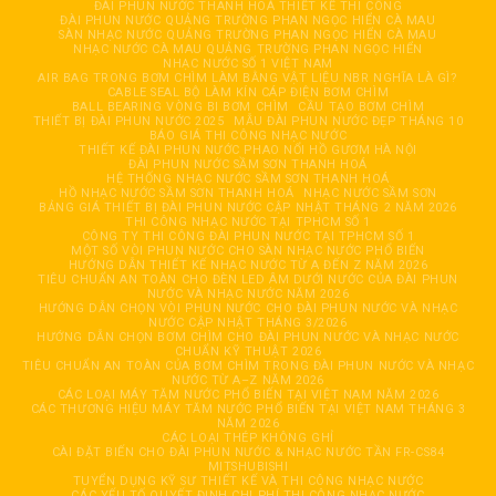
ĐÀI PHUN NƯỚC THANH HOÁ THIẾT KẾ THI CÔNG
ĐÀI PHUN NƯỚC QUẢNG TRƯỜNG PHAN NGỌC HIỂN CÀ MAU
SÀN NHẠC NƯỚC QUẢNG TRƯỜNG PHAN NGỌC HIỂN CÀ MAU
NHẠC NƯỚC CÀ MAU QUẢNG TRƯỜNG PHAN NGỌC HIỂN
NHẠC NƯỚC SỐ 1 VIỆT NAM
AIR BAG TRONG BƠM CHÌM LÀM BẰNG VẬT LIỆU NBR NGHĨA LÀ GÌ?
CABLE SEAL BỘ LÀM KÍN CÁP ĐIỆN BƠM CHÌM
BALL BEARING VÒNG BI BƠM CHÌM
CẦU TẠO BƠM CHÌM
THIẾT BỊ ĐÀI PHUN NƯỚC 2025
MẪU ĐÀI PHUN NƯỚC ĐẸP THÁNG 10
BÁO GIÁ THI CÔNG NHẠC NƯỚC
THIẾT KẾ ĐÀI PHUN NƯỚC PHAO NỔI HỒ GƯƠM HÀ NỘI
ĐÀI PHUN NƯỚC SẦM SƠN THANH HOÁ
HỆ THỐNG NHẠC NƯỚC SẦM SƠN THANH HOÁ
HỒ NHẠC NƯỚC SẦM SƠN THANH HOÁ
NHẠC NƯỚC SẦM SƠN
BẢNG GIÁ THIẾT BỊ ĐÀI PHUN NƯỚC CẬP NHẬT THÁNG 2 NĂM 2026
THI CÔNG NHẠC NƯỚC TẠI TPHCM SỐ 1
CÔNG TY THI CÔNG ĐÀI PHUN NƯỚC TẠI TPHCM SỐ 1
MỘT SỐ VÒI PHUN NƯỚC CHO SÀN NHẠC NƯỚC PHỔ BIẾN
HƯỚNG DẪN THIẾT KẾ NHẠC NƯỚC TỪ A ĐẾN Z NĂM 2026
TIÊU CHUẨN AN TOÀN CHO ĐÈN LED ÂM DƯỚI NƯỚC CỦA ĐÀI PHUN
NƯỚC VÀ NHẠC NƯỚC NĂM 2026
HƯỚNG DẪN CHỌN VÒI PHUN NƯỚC CHO ĐÀI PHUN NƯỚC VÀ NHẠC
NƯỚC CẬP NHẬT THÁNG 3/2026
HƯỚNG DẪN CHỌN BƠM CHÌM CHO ĐÀI PHUN NƯỚC VÀ NHẠC NƯỚC
CHUẨN KỸ THUẬT 2026
TIÊU CHUẨN AN TOÀN CỦA BƠM CHÌM TRONG ĐÀI PHUN NƯỚC VÀ NHẠC
NƯỚC TỪ A–Z NĂM 2026
CÁC LOẠI MÁY TĂM NƯỚC PHỔ BIẾN TẠI VIỆT NAM NĂM 2026
CÁC THƯƠNG HIỆU MÁY TĂM NƯỚC PHỔ BIẾN TẠI VIỆT NAM THÁNG 3
NĂM 2026
CÁC LOẠI THÉP KHÔNG GHỈ
CÀI ĐẶT BIẾN CHO ĐÀI PHUN NƯỚC & NHẠC NƯỚC TẦN FR-CS84
MITSHUBISHI
TUYỂN DỤNG KỸ SƯ THIẾT KẾ VÀ THI CÔNG NHẠC NƯỚC
CÁC YẾU TỐ QUYẾT ĐỊNH CHI PHÍ THI CÔNG NHẠC NƯỚC