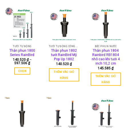
phẩm
này
có
nhiều
biến
thể.
Các
tùy
chọn
TƯỚI TỰ ĐỘNG
TƯỚI TỰ ĐỘNG CÔNG VIÊN
BÉC PHUN NƯỚC
có
Thân phun 1800
Thân phun 1802
Thân phun 1804
Series RainBird
tưới RainBird Mỹ
Rainbird RB1804
thể
Pop Up 1802
nhô cao khi tưới 4
140.520
₫
–
được
Khoảng
597.506
₫
inch 10,2 cm
140.520
₫
chọn
giá:
145.585
₫
từ
trên
CHỌN
THÊM VÀO GIỎ
140.520 ₫
đến
THÊM VÀO GIỎ
trang
Sản
HÀNG
597.506 ₫
sản
phẩm
HÀNG
phẩm
này
có
nhiều
biến
thể.
Các
tùy
chọn