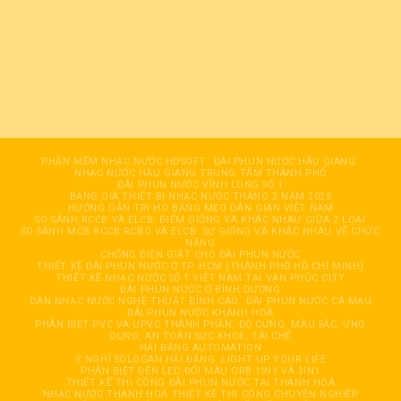
PHẦN MỀM NHẠC NƯỚC HDSOFT
ĐÀI PHUN NƯỚC HÂỤ GIANG
NHẠC NƯỚC HẬU GIANG TRUNG TÂM THÀNH PHỐ
ĐÀI PHUN NƯỚC VĨNH LONG SỐ 1
BẢNG GIÁ THIẾT BỊ NHẠC NƯỚC THÁNG 2 NĂM 2025
HƯỚNG DẪN TRỊ HO BẰNG MẸO DÂN GIAN VIỆT NAM
SO SÁNH RCCB VÀ ELCB, ĐIỂM GIỐNG VÀ KHÁC NHAU GIỮA 2 LOẠI
SO SÁNH MCB RCCB RCBO VÀ ELCB: SỰ GIỐNG VÀ KHÁC NHAU VỀ CHỨC
NĂNG
CHỐNG ĐIỆN GIẬT CHO ĐÀI PHUN NƯỚC
THIẾT KẾ ĐÀI PHUN NƯỚC Ở TP. HCM (THÀNH PHỐ HỒ CHÍ MINH)
THIẾT KẾ NHẠC NƯỚC SỐ 1 VIỆT NAM TẠI VẠN PHÚC CITY
ĐÀI PHUN NƯỚC Ở BÌNH DƯƠNG
DÀN NHẠC NƯỚC NGHỆ THUẬT ĐỈNH CAO
ĐÀI PHUN NƯỚC CÀ MAU
ĐÀI PHUN NƯỚC KHÁNH HOÀ
PHÂN BIỆT PVC VÀ UPVC THÀNH PHẦN, ĐỘ CỨNG, MÀU SẮC, ỨNG
DỤNG, AN TOÀN SỨC KHOẺ, TÁI CHẾ
HẢI ĐĂNG AUTOMATION
Ý NGHĨ SOLOGAN HẢI ĐĂNG: LIGHT UP YOUR LIFE
PHÂN BIỆT ĐÈN LED ĐỔI MÀU GRB 1IN1 VÀ 3IN1
THIẾT KẾ THI CÔNG ĐÀI PHUN NƯỚC TẠI THANH HOÁ
NHẠC NƯỚC THANH HOÁ THIẾT KẾ THI CÔNG CHUYÊN NGHIỆP