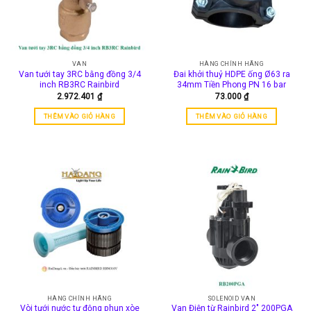
VAN
HÀNG CHÍNH HÃNG
Van tưới tay 3RC bằng đồng 3/4
Đai khởi thuỷ HDPE ống Ø63 ra
inch RB3RC Rainbird
34mm Tiền Phong PN 16 bar
2.972.401
₫
73.000
₫
THÊM VÀO GIỎ HÀNG
THÊM VÀO GIỎ HÀNG
HÀNG CHÍNH HÃNG
SOLENOID VAN
Vòi tưới nước tự động phun xòe
Van Điện từ Rainbird 2″ 200PGA