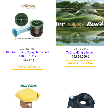
ĐẦU BÉC TƯỚI
TƯỚI TỰ ĐỘNG
Đầu béc tưới tự động phun xòe 8
Tưới tự động sân golf
van RBNO8V
15.850.000
₫
105.267
₫
THÊM VÀO GIỎ HÀNG
THÊM VÀO GIỎ HÀNG