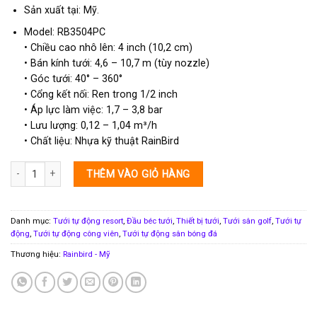
Sản xuất tại: Mỹ.
Model: RB3504PC
• Chiều cao nhô lên: 4 inch (10,2 cm)
• Bán kính tưới: 4,6 – 10,7 m (tùy nozzle)
• Góc tưới: 40° – 360°
• Cổng kết nối: Ren trong 1/2 inch
• Áp lực làm việc: 1,7 – 3,8 bar
• Lưu lượng: 0,12 – 1,04 m³/h
• Chất liệu: Nhựa kỹ thuật RainBird
Vòi phun rotor 3504PC nhô cao khi tưới 4 inch RB3504PC Rainbird số lượng
THÊM VÀO GIỎ HÀNG
Danh mục:
Tưới tự động resort
,
Đầu béc tưới
,
Thiết bị tưới
,
Tưới sân golf
,
Tưới tự
động
,
Tưới tự động công viên
,
Tưới tự động sân bóng đá
Thương hiệu:
Rainbird - Mỹ