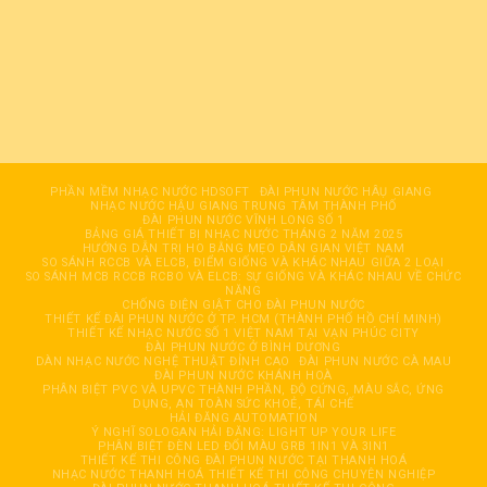
PHẦN MỀM NHẠC NƯỚC HDSOFT
ĐÀI PHUN NƯỚC HÂỤ GIANG
NHẠC NƯỚC HẬU GIANG TRUNG TÂM THÀNH PHỐ
ĐÀI PHUN NƯỚC VĨNH LONG SỐ 1
BẢNG GIÁ THIẾT BỊ NHẠC NƯỚC THÁNG 2 NĂM 2025
HƯỚNG DẪN TRỊ HO BẰNG MẸO DÂN GIAN VIỆT NAM
SO SÁNH RCCB VÀ ELCB, ĐIỂM GIỐNG VÀ KHÁC NHAU GIỮA 2 LOẠI
SO SÁNH MCB RCCB RCBO VÀ ELCB: SỰ GIỐNG VÀ KHÁC NHAU VỀ CHỨC
NĂNG
CHỐNG ĐIỆN GIẬT CHO ĐÀI PHUN NƯỚC
THIẾT KẾ ĐÀI PHUN NƯỚC Ở TP. HCM (THÀNH PHỐ HỒ CHÍ MINH)
THIẾT KẾ NHẠC NƯỚC SỐ 1 VIỆT NAM TẠI VẠN PHÚC CITY
ĐÀI PHUN NƯỚC Ở BÌNH DƯƠNG
DÀN NHẠC NƯỚC NGHỆ THUẬT ĐỈNH CAO
ĐÀI PHUN NƯỚC CÀ MAU
ĐÀI PHUN NƯỚC KHÁNH HOÀ
PHÂN BIỆT PVC VÀ UPVC THÀNH PHẦN, ĐỘ CỨNG, MÀU SẮC, ỨNG
DỤNG, AN TOÀN SỨC KHOẺ, TÁI CHẾ
HẢI ĐĂNG AUTOMATION
Ý NGHĨ SOLOGAN HẢI ĐĂNG: LIGHT UP YOUR LIFE
PHÂN BIỆT ĐÈN LED ĐỔI MÀU GRB 1IN1 VÀ 3IN1
THIẾT KẾ THI CÔNG ĐÀI PHUN NƯỚC TẠI THANH HOÁ
NHẠC NƯỚC THANH HOÁ THIẾT KẾ THI CÔNG CHUYÊN NGHIỆP