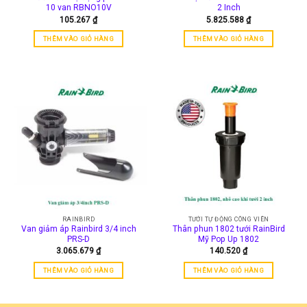
10 van RBNO10V
2 Inch
105.267
₫
5.825.588
₫
THÊM VÀO GIỎ HÀNG
THÊM VÀO GIỎ HÀNG
RAINBIRD
TƯỚI TỰ ĐỘNG CÔNG VIÊN
Van giảm áp Rainbird 3/4 inch
Thân phun 1802 tưới RainBird
PRS-D
Mỹ Pop Up 1802
3.065.679
₫
140.520
₫
THÊM VÀO GIỎ HÀNG
THÊM VÀO GIỎ HÀNG