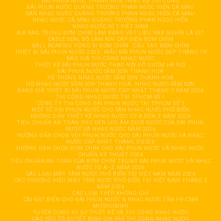
ĐÀI PHUN NƯỚC THANH HOÁ THIẾT KẾ THI CÔNG
ĐÀI PHUN NƯỚC QUẢNG TRƯỜNG PHAN NGỌC HIỂN CÀ MAU
SÀN NHẠC NƯỚC QUẢNG TRƯỜNG PHAN NGỌC HIỂN CÀ MAU
NHẠC NƯỚC CÀ MAU QUẢNG TRƯỜNG PHAN NGỌC HIỂN
NHẠC NƯỚC SỐ 1 VIỆT NAM
AIR BAG TRONG BƠM CHÌM LÀM BẰNG VẬT LIỆU NBR NGHĨA LÀ GÌ?
CABLE SEAL BỘ LÀM KÍN CÁP ĐIỆN BƠM CHÌM
BALL BEARING VÒNG BI BƠM CHÌM
CẦU TẠO BƠM CHÌM
THIẾT BỊ ĐÀI PHUN NƯỚC 2025
MẪU ĐÀI PHUN NƯỚC ĐẸP THÁNG 10
BÁO GIÁ THI CÔNG NHẠC NƯỚC
THIẾT KẾ ĐÀI PHUN NƯỚC PHAO NỔI HỒ GƯƠM HÀ NỘI
ĐÀI PHUN NƯỚC SẦM SƠN THANH HOÁ
HỆ THỐNG NHẠC NƯỚC SẦM SƠN THANH HOÁ
HỒ NHẠC NƯỚC SẦM SƠN THANH HOÁ
NHẠC NƯỚC SẦM SƠN
BẢNG GIÁ THIẾT BỊ ĐÀI PHUN NƯỚC CẬP NHẬT THÁNG 2 NĂM 2026
THI CÔNG NHẠC NƯỚC TẠI TPHCM SỐ 1
CÔNG TY THI CÔNG ĐÀI PHUN NƯỚC TẠI TPHCM SỐ 1
MỘT SỐ VÒI PHUN NƯỚC CHO SÀN NHẠC NƯỚC PHỔ BIẾN
HƯỚNG DẪN THIẾT KẾ NHẠC NƯỚC TỪ A ĐẾN Z NĂM 2026
TIÊU CHUẨN AN TOÀN CHO ĐÈN LED ÂM DƯỚI NƯỚC CỦA ĐÀI PHUN
NƯỚC VÀ NHẠC NƯỚC NĂM 2026
HƯỚNG DẪN CHỌN VÒI PHUN NƯỚC CHO ĐÀI PHUN NƯỚC VÀ NHẠC
NƯỚC CẬP NHẬT THÁNG 3/2026
HƯỚNG DẪN CHỌN BƠM CHÌM CHO ĐÀI PHUN NƯỚC VÀ NHẠC NƯỚC
CHUẨN KỸ THUẬT 2026
TIÊU CHUẨN AN TOÀN CỦA BƠM CHÌM TRONG ĐÀI PHUN NƯỚC VÀ NHẠC
NƯỚC TỪ A–Z NĂM 2026
CÁC LOẠI MÁY TĂM NƯỚC PHỔ BIẾN TẠI VIỆT NAM NĂM 2026
CÁC THƯƠNG HIỆU MÁY TĂM NƯỚC PHỔ BIẾN TẠI VIỆT NAM THÁNG 3
NĂM 2026
CÁC LOẠI THÉP KHÔNG GHỈ
CÀI ĐẶT BIẾN CHO ĐÀI PHUN NƯỚC & NHẠC NƯỚC TẦN FR-CS84
MITSHUBISHI
TUYỂN DỤNG KỸ SƯ THIẾT KẾ VÀ THI CÔNG NHẠC NƯỚC
CÁC YẾU TỐ QUYẾT ĐỊNH CHI PHÍ THI CÔNG NHẠC NƯỚC