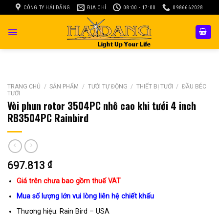
Skip
CÔNG TY HẢI ĐĂNG
ĐỊA CHỈ
08:00 - 17:00
0986662028
to
content
TRANG CHỦ
/
SẢN PHẨM
/
TƯỚI TỰ ĐỘNG
/
THIẾT BỊ TƯỚI
/
ĐẦU BÉC
TƯỚI
Vòi phun rotor 3504PC nhô cao khi tưới 4 inch
RB3504PC Rainbird
697.813
₫
Giá trên chưa bao gồm thuế VAT
Mua số lượng lớn vui lòng liên hệ chiết khấu
Thương hiệu: Rain Bird – USA