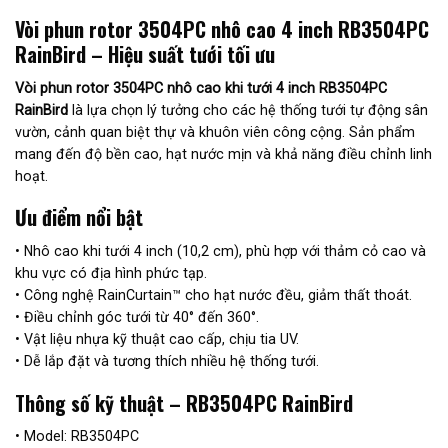
Vòi phun rotor 3504PC nhô cao 4 inch RB3504PC
RainBird – Hiệu suất tưới tối ưu
Vòi phun rotor 3504PC nhô cao khi tưới 4 inch RB3504PC
RainBird
là lựa chọn lý tưởng cho các hệ thống tưới tự động sân
vườn, cảnh quan biệt thự và khuôn viên công cộng. Sản phẩm
mang đến độ bền cao, hạt nước mịn và khả năng điều chỉnh linh
hoạt.
Ưu điểm nổi bật
• Nhô cao khi tưới 4 inch (10,2 cm), phù hợp với thảm cỏ cao và
khu vực có địa hình phức tạp.
• Công nghệ RainCurtain™ cho hạt nước đều, giảm thất thoát.
• Điều chỉnh góc tưới từ 40° đến 360°.
• Vật liệu nhựa kỹ thuật cao cấp, chịu tia UV.
• Dễ lắp đặt và tương thích nhiều hệ thống tưới.
Thông số kỹ thuật – RB3504PC RainBird
• Model: RB3504PC