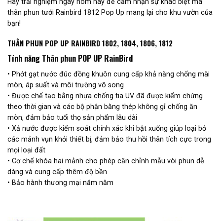
Hãy trải nghiệm ngay hôm nay để cảm nhận sự khác biệt mà
thân phun tưới Rainbird 1812 Pop Up mang lại cho khu vườn của
bạn!
THÂN PHUN POP UP RAINBIRD 1802, 1804, 1806, 1812
Tính năng Thân phun POP UP RainBird
• Phớt gạt nước đúc đồng khuôn cung cấp khả năng chống mài
mòn, áp suất và môi trường vô song
• Được chế tạo bằng nhựa chống tia UV đã được kiểm chứng
theo thời gian và các bộ phận bằng thép không gỉ chống ăn
mòn, đảm bảo tuổi thọ sản phẩm lâu dài
• Xả nước được kiểm soát chính xác khi bật xuống giúp loại bỏ
các mảnh vụn khỏi thiết bị, đảm bảo thu hồi thân tích cực trong
mọi loại đất
• Cơ chế khóa hai mảnh cho phép căn chỉnh mẫu vòi phun dễ
dàng và cung cấp thêm độ bền
• Bảo hành thương mại năm năm