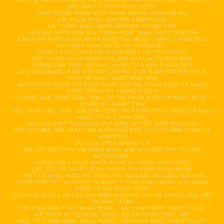
THIẾT BỊ ĐÀI PHUN NƯỚC 2025
MẪU ĐÀI PHUN NƯỚC ĐẸP THÁNG 10
BÁO GIÁ THI CÔNG NHẠC NƯỚC
THIẾT KẾ ĐÀI PHUN NƯỚC PHAO NỔI HỒ GƯƠM HÀ NỘI
ĐÀI PHUN NƯỚC SẦM SƠN THANH HOÁ
HỆ THỐNG NHẠC NƯỚC SẦM SƠN THANH HOÁ
HỒ NHẠC NƯỚC SẦM SƠN THANH HOÁ
NHẠC NƯỚC SẦM SƠN
BẢNG GIÁ THIẾT BỊ ĐÀI PHUN NƯỚC CẬP NHẬT THÁNG 2 NĂM 2026
THI CÔNG NHẠC NƯỚC TẠI TPHCM SỐ 1
CÔNG TY THI CÔNG ĐÀI PHUN NƯỚC TẠI TPHCM SỐ 1
MỘT SỐ VÒI PHUN NƯỚC CHO SÀN NHẠC NƯỚC PHỔ BIẾN
HƯỚNG DẪN THIẾT KẾ NHẠC NƯỚC TỪ A ĐẾN Z NĂM 2026
TIÊU CHUẨN AN TOÀN CHO ĐÈN LED ÂM DƯỚI NƯỚC CỦA ĐÀI PHUN
NƯỚC VÀ NHẠC NƯỚC NĂM 2026
HƯỚNG DẪN CHỌN VÒI PHUN NƯỚC CHO ĐÀI PHUN NƯỚC VÀ NHẠC
NƯỚC CẬP NHẬT THÁNG 3/2026
HƯỚNG DẪN CHỌN BƠM CHÌM CHO ĐÀI PHUN NƯỚC VÀ NHẠC NƯỚC
CHUẨN KỸ THUẬT 2026
TIÊU CHUẨN AN TOÀN CỦA BƠM CHÌM TRONG ĐÀI PHUN NƯỚC VÀ NHẠC
NƯỚC TỪ A–Z NĂM 2026
CÁC LOẠI MÁY TĂM NƯỚC PHỔ BIẾN TẠI VIỆT NAM NĂM 2026
CÁC THƯƠNG HIỆU MÁY TĂM NƯỚC PHỔ BIẾN TẠI VIỆT NAM THÁNG 3
NĂM 2026
CÁC LOẠI THÉP KHÔNG GHỈ
CÀI ĐẶT BIẾN CHO ĐÀI PHUN NƯỚC & NHẠC NƯỚC TẦN FR-CS84
MITSHUBISHI
TUYỂN DỤNG KỸ SƯ THIẾT KẾ VÀ THI CÔNG NHẠC NƯỚC
CÁC YẾU TỐ QUYẾT ĐỊNH CHI PHÍ THI CÔNG NHẠC NƯỚC
THIẾT KẾ NHẠC NƯỚC HỒ TRÒN ĐẸP, HIỆN ĐẠI, ĐA DẠNG MẪU MÃ
KHÁM PHÁ TOP 10 VÒI PHUN NƯỚC THÔNG DỤNG NHẤT CHO NHẠC
NƯỚC VÀ ĐÀI PHUN NƯỚC
VÒI PHUN SƯƠNG VÀ CÁC PHỤ KIỆN INOX 304 CHO HỆ THỐNG LÀM MÁT
VÀ CẢNH QUAN
THƯ VIỆN KIẾN THỨC NHẠC NƯỚC – ĐÀI PHUN NƯỚC NGHỆ THUẬT
ĐÀI PHUN NƯỚC NGHỆ THUẬT & KIẾN THỨC TỔNG HỢP
BẢO TRÌ & VẬN HÀNH NHẠC NƯỚC – ĐÀI PHUN NƯỚC NGHỆ THUẬT