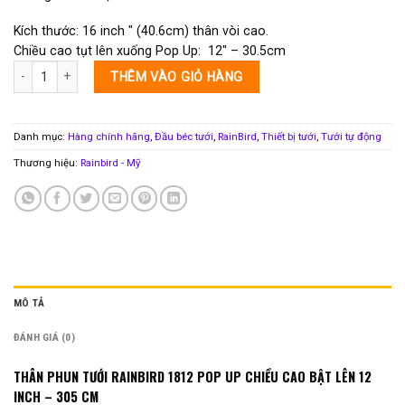
Kích thước: 16 inch ″ (40.6cm) thân vòi cao.
Chiều cao tụt lên xuống Pop Up: 12″ – 30.5cm
Thân phun tưới Rainbird 1812 Pop Up Chiều cao bật lên 12 inch – 305 mm s
THÊM VÀO GIỎ HÀNG
Danh mục:
Hàng chính hãng
,
Đầu béc tưới
,
RainBird
,
Thiết bị tưới
,
Tưới tự động
Thương hiệu:
Rainbird - Mỹ
MÔ TẢ
ĐÁNH GIÁ (0)
THÂN PHUN TƯỚI RAINBIRD 1812 POP UP CHIỀU CAO BẬT LÊN 12
INCH – 305 CM