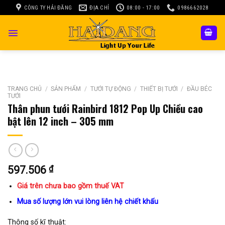
Skip
CÔNG TY HẢI ĐĂNG
ĐỊA CHỈ
08:00 - 17:00
0986662028
to
content
TRANG CHỦ
/
SẢN PHẨM
/
TƯỚI TỰ ĐỘNG
/
THIẾT BỊ TƯỚI
/
ĐẦU BÉC
TƯỚI
Thân phun tưới Rainbird 1812 Pop Up Chiều cao
bật lên 12 inch – 305 mm
597.506
₫
Giá trên chưa bao gồm thuế VAT
Mua số lượng lớn vui lòng liên hệ chiết khấu
Thông số kĩ thuật: