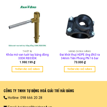
này
có
nhiều
biến
thể.
Các
tùy
chọn
có
thể
được
THIẾT BỊ
HÀNG CHÍNH HÃNG
chọn
Khóa mở van tưới tay bằng đồng
Đai khởi thuỷ HDPE ống Ø63 ra
trên
33DK RB33DK
34mm Tiền Phong PN 16 bar
trang
1.990.199
₫
73.000
₫
sản
THÊM VÀO GIỎ HÀNG
THÊM VÀO GIỎ HÀNG
phẩm
CÔNG TY TNHH TỰ ĐỘNG HOÁ GIẢI TRÍ HẢI ĐĂNG
Hotline: 098 666 20 28