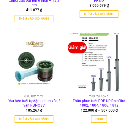
Chiều cao bật lên 6 inch – 15,2
PRS-D
cm
3.065.679
₫
411.877
₫
THÊM VÀO GIỎ HÀNG
THÊM VÀO GIỎ HÀNG
Giảm giá!
ĐẦU BÉC TƯỚI
TƯỚI TỰ ĐỘNG
Đầu béc tưới tự động phun xòe 8
Thân phun tưới POP UP RainBird
van RBNO8V
1802, 1804, 1806, 1812
Khoảng
105.267
₫
122.000
₫
–
507.000
₫
giá:
từ
THÊM VÀO GIỎ HÀNG
CHỌN
122.000 
đến
Sản
507.000 
phẩm