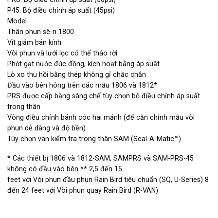
P45: Bộ điều chỉnh áp suất (45psi)
Model
Thân phun sê-ri 1800
Vít giảm bán kính
Vòi phun và lưới lọc có thể tháo rời
Phớt gạt nước đúc đồng, kích hoạt bằng áp suất
Lò xo thu hồi bằng thép không gỉ chắc chắn
Đầu vào bên hông trên các mẫu 1806 và 1812*
PRS được cấp bằng sáng chế tùy chọn bộ điều chỉnh áp suất
trong thân
Vòng điều chỉnh bánh cóc hai mảnh (để căn chỉnh mẫu vòi
phun dễ dàng và độ bền)
Tùy chọn van kiểm tra trong thân SAM (Seal-A-Matic™)
* Các thiết bị 1806 và 1812-SAM, SAMPRS và SAM-PRS-45
không có đầu vào bên ** 2,5 đến 15
feet với Vòi phun đầu phun Rain Bird tiêu chuẩn (SQ, U-Series) 8
đến 24 feet với Vòi phun quay Rain Bird (R-VAN)