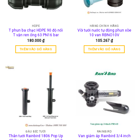
HDPE
HÀNG CHÍNH HÃNG
T phun ba chạc HDPE 90 độ nối
Vòi tưới nước tự động phun xòe
T vặn ren ống 63 PN16 bar
10 van RBNO10V
180.000
₫
105.267
₫
THÊM VÀO GIỎ HÀNG
THÊM VÀO GIỎ HÀNG
ĐẦU BÉC TƯỚI
RAINBIRD
Thân tưới Rainbird 1806 Pop Up
Van giảm áp Rainbird 3/4 inch