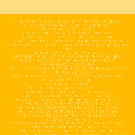
PHẦN MỀM NHẠC NƯỚC HDSOFT
ĐÀI PHUN NƯỚC HÂỤ GIANG
NHẠC NƯỚC HẬU GIANG TRUNG TÂM THÀNH PHỐ
ĐÀI PHUN NƯỚC VĨNH LONG SỐ 1
BẢNG GIÁ THIẾT BỊ NHẠC NƯỚC THÁNG 2 NĂM 2025
HƯỚNG DẪN TRỊ HO BẰNG MẸO DÂN GIAN VIỆT NAM
SO SÁNH RCCB VÀ ELCB, ĐIỂM GIỐNG VÀ KHÁC NHAU GIỮA 2 LOẠI
SO SÁNH MCB RCCB RCBO VÀ ELCB: SỰ GIỐNG VÀ KHÁC NHAU VỀ CHỨC
NĂNG
CHỐNG ĐIỆN GIẬT CHO ĐÀI PHUN NƯỚC
THIẾT KẾ ĐÀI PHUN NƯỚC Ở TP. HCM (THÀNH PHỐ HỒ CHÍ MINH)
THIẾT KẾ NHẠC NƯỚC SỐ 1 VIỆT NAM TẠI VẠN PHÚC CITY
ĐÀI PHUN NƯỚC Ở BÌNH DƯƠNG
DÀN NHẠC NƯỚC NGHỆ THUẬT ĐỈNH CAO
ĐÀI PHUN NƯỚC CÀ MAU
ĐÀI PHUN NƯỚC KHÁNH HOÀ
PHÂN BIỆT PVC VÀ UPVC THÀNH PHẦN, ĐỘ CỨNG, MÀU SẮC, ỨNG
DỤNG, AN TOÀN SỨC KHOẺ, TÁI CHẾ
HẢI ĐĂNG AUTOMATION
Ý NGHĨ SOLOGAN HẢI ĐĂNG: LIGHT UP YOUR LIFE
PHÂN BIỆT ĐÈN LED ĐỔI MÀU GRB 1IN1 VÀ 3IN1
THIẾT KẾ THI CÔNG ĐÀI PHUN NƯỚC TẠI THANH HOÁ
NHẠC NƯỚC THANH HOÁ THIẾT KẾ THI CÔNG CHUYÊN NGHIỆP
ĐÀI PHUN NƯỚC THANH HOÁ THIẾT KẾ THI CÔNG
ĐÀI PHUN NƯỚC QUẢNG TRƯỜNG PHAN NGỌC HIỂN CÀ MAU
SÀN NHẠC NƯỚC QUẢNG TRƯỜNG PHAN NGỌC HIỂN CÀ MAU
NHẠC NƯỚC CÀ MAU QUẢNG TRƯỜNG PHAN NGỌC HIỂN
NHẠC NƯỚC SỐ 1 VIỆT NAM
AIR BAG TRONG BƠM CHÌM LÀM BẰNG VẬT LIỆU NBR NGHĨA LÀ GÌ?
CABLE SEAL BỘ LÀM KÍN CÁP ĐIỆN BƠM CHÌM
BALL BEARING VÒNG BI BƠM CHÌM
CẦU TẠO BƠM CHÌM