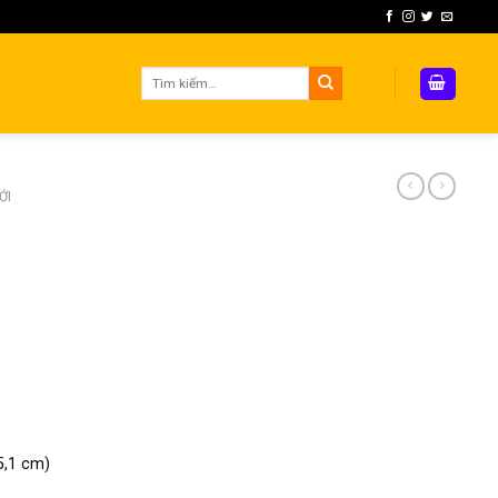
Tìm
kiếm:
ỚI
5,1 cm)