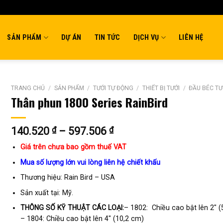
SẢN PHẨM
DỰ ÁN
TIN TỨC
DỊCH VỤ
LIÊN HỆ
TRANG CHỦ
/
SẢN PHẨM
/
TƯỚI TỰ ĐỘNG
/
THIẾT BỊ TƯỚI
/
ĐẦU BÉC TƯ
Thân phun 1800 Series RainBird
Khoảng
140.520
₫
–
597.506
₫
giá:
Giá trên chưa bao gồm thuế VAT
từ
140.520 ₫
Mua số lượng lớn vui lòng liên hệ chiết khấu
đến
Thương hiệu: Rain Bird – USA
597.506 ₫
Sản xuất tại: Mỹ.
THÔNG SỐ KỸ THUẬT CÁC LOẠI:
– 1802: Chiều cao bật lên 2″ (
– 1804: Chiều cao bật lên 4″ (10,2 cm)