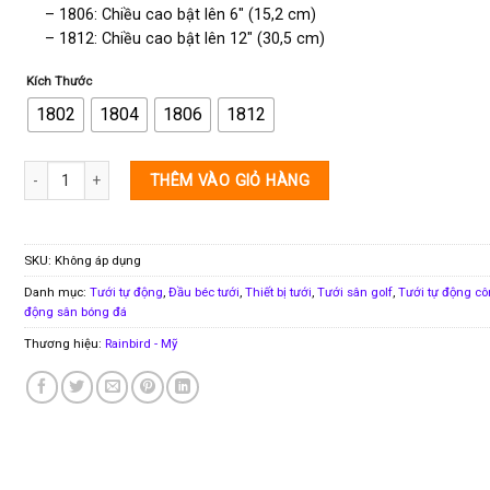
– 1806: Chiều cao bật lên 6″ (15,2 cm)
– 1812: Chiều cao bật lên 12″ (30,5 cm)
Kích Thước
1802
1804
1806
1812
Thân phun 1800 Series RainBird số lượng
THÊM VÀO GIỎ HÀNG
SKU:
Không áp dụng
Danh mục:
Tưới tự động
,
Đầu béc tưới
,
Thiết bị tưới
,
Tưới sân golf
,
Tưới tự động cô
động sân bóng đá
Thương hiệu:
Rainbird - Mỹ