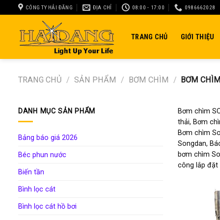
Skip
CÔNG TY HẢI ĐĂNG
ĐỊA CHỈ
08:00 - 17:00
0986662028
to
content
TRANG CHỦ
GIỚI THIỆU
TRANG CHỦ
/
SẢN PHẨM
/
BƠM CHÌM
/
BƠM CHÌM
DANH MỤC SẢN PHẨM
Bơm chìm SO
thải, Bơm ch
Bơm chìm So
Bảng báo giá 2026
Songdan, Báo
bơm chìm So
Béc phun nước
công lắp đặt
Biến tần
Bình lọc cát
Bình lọc cát hồ bơi