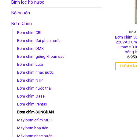
Bình lọc hồ nước
Bộ nguồn
Bơm Chìm
Bơm chìm CRI
BƠM
Bơm chìm 
Bơm chìm đài phun nước
220VAC Qm
Hmax = 31
Bơm chìm DMX
bằng i
Bơm chìm giếng khoan sâu
6.95
Bơm chìm Lubi
THÊM VÀO
Bơm chìm nhạc nước
Bơm chìm NTP
Bơm chìm nước thải
Bơm chìm Oase
Bơm chìm Pentax
Bơm chìm SONGDAN
Máy bơm chìm MBH
Máy bơm hoả tiễn
Máy bơm nhạc nước