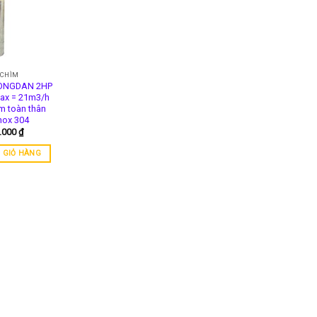
 CHÌM
SONGDAN 2HP
ax = 21m3/h
m toàn thân
nox 304
0.000
₫
 GIỎ HÀNG