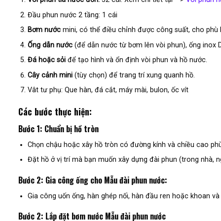
Đầu phun nước 2 tầng: 1 cái
Bơm nước
mini, có thể điều chỉnh được công suất, cho phù 
Ống dẫn nước
(để dẫn nước từ bơm lên vòi phun), ống inox 
Đá hoặc sỏi
để tạo hình và ổn định vòi phun và hồ nước.
Cây cảnh mini
(tùy chọn) để trang trí xung quanh hồ.
Vât tư phụ: Que hàn, đá cắt, máy mài, bulon, ốc vít
Các bước thực hiện:
Bước 1: Chuẩn bị hồ tròn
Chọn chậu hoặc xây hồ tròn có đường kính và chiều cao ph
Đặt hồ ở vị trí mà bạn muốn xây dựng đài phun (trong nhà, n
Bước 2: Gia công ống cho Mẫu đài phun nước:
Gia công uốn ống, hàn ghép nối, hàn đầu ren hoặc khoan và
Bước 2: Lắp đặt bơm nước Mẫu đài phun nước