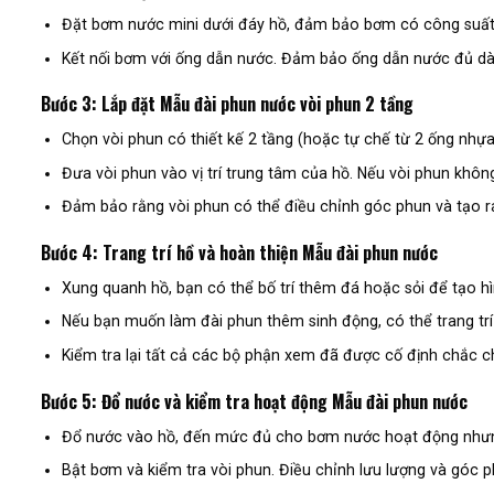
Đặt bơm nước mini dưới đáy hồ, đảm bảo bơm có công suất 
Kết nối bơm với ống dẫn nước. Đảm bảo ống dẫn nước đủ dài
Bước 3: Lắp đặt Mẫu đài phun nước vòi phun 2 tầng
Chọn vòi phun có thiết kế 2 tầng (hoặc tự chế từ 2 ống nhự
Đưa vòi phun vào vị trí trung tâm của hồ. Nếu vòi phun không
Đảm bảo rằng vòi phun có thể điều chỉnh góc phun và tạo ra
Bước 4: Trang trí hồ và hoàn thiện Mẫu đài phun nước
Xung quanh hồ, bạn có thể bố trí thêm đá hoặc sỏi để tạo hì
Nếu bạn muốn làm đài phun thêm sinh động, có thể trang tr
Kiểm tra lại tất cả các bộ phận xem đã được cố định chắc c
Bước 5: Đổ nước và kiểm tra hoạt động Mẫu đài phun nước
Đổ nước vào hồ, đến mức đủ cho bơm nước hoạt động nhưng
Bật bơm và kiểm tra vòi phun. Điều chỉnh lưu lượng và góc