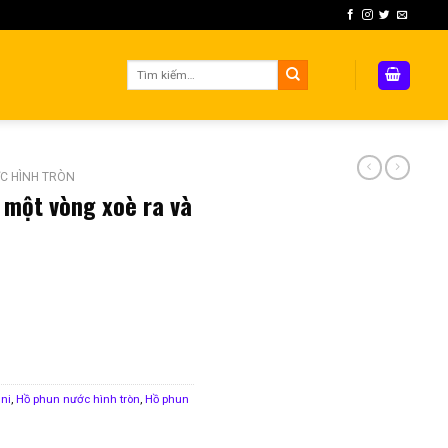
Tìm
kiếm:
C HÌNH TRÒN
 một vòng xoè ra và
n 2 tầng ở trung tâm số lượng
ni
,
Hồ phun nước hình tròn
,
Hồ phun