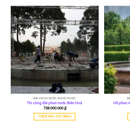
ĐÀI PHUN NƯỚC NGHỆ THUẬT
Đ
Thi công đài phun nước Biên Hoà
Hồ phun n
758.000.000
₫
THÊM VÀO GIỎ HÀNG