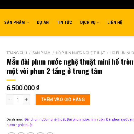
SẢN PHẨM
DỰ ÁN
TIN TỨC
DỊCH VỤ
LIÊN HỆ
TRANG CHỦ
/
SẢN PHẨM
/
HỒ PHUN NƯỚC NGHỆ THUẬT
/
HỒ PHUN NƯỚ
Mẫu đài phun nước nghệ thuật mini hồ tròn
một vòi phun 2 tầng ở trung tâm
6.500.000
₫
Mẫu đài phun nước nghệ thuật mini hồ tròn một vòng xoè ra và một vòi phu
THÊM VÀO GIỎ HÀNG
Danh mục:
Đài phun nước nghệ thuật
,
Đài phun nước hình tròn
,
Đài phun nước mi
nước nghệ thuật