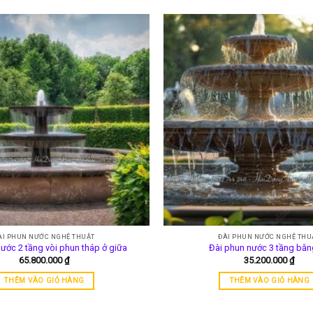
ÀI PHUN NƯỚC NGHỆ THUẬT
ĐÀI PHUN NƯỚC NGHỆ THU
ước 2 tầng vòi phun tháp ở giữa
Đài phun nước 3 tầng bằn
65.800.000
₫
35.200.000
₫
THÊM VÀO GIỎ HÀNG
THÊM VÀO GIỎ HÀNG