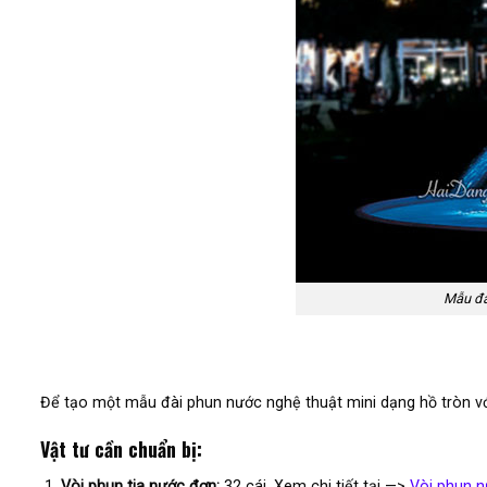
Mẫu đài
Để tạo một mẫu đài phun nước nghệ thuật mini dạng hồ tròn với
Vật tư cần chuẩn bị:
Vòi phun tia nước đơn:
32 cái. Xem chi tiết tại —>
Vòi phun n