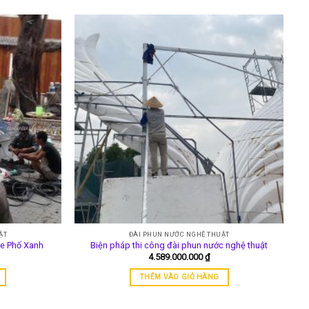
ẬT
ĐÀI PHUN NƯỚC NGHỆ THUẬT
fe Phố Xanh
Biện pháp thi công đài phun nước nghệ thuật
4.589.000.000
₫
THÊM VÀO GIỎ HÀNG