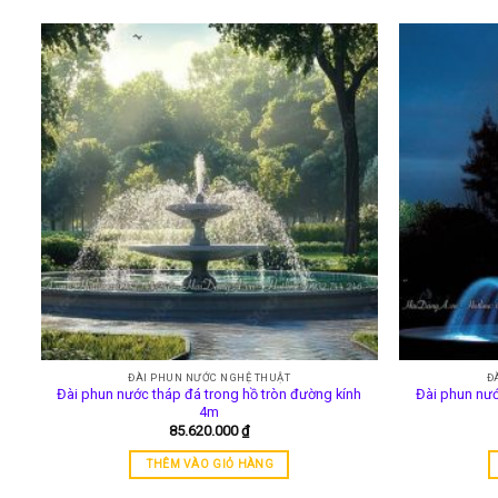
ĐÀI PHUN NƯỚC NGHỆ THUẬT
Đ
Đài phun nước tháp đá trong hồ tròn đường kính
Đài phun nướ
4m
85.620.000
₫
THÊM VÀO GIỎ HÀNG