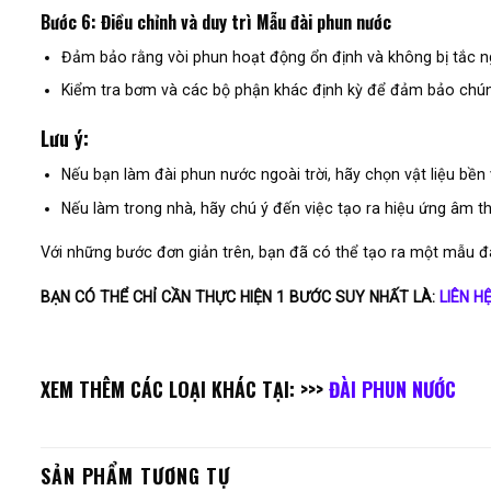
Bước 6: Điều chỉnh và duy trì Mẫu đài phun nước
Đảm bảo rằng vòi phun hoạt động ổn định và không bị tắc ng
Kiểm tra bơm và các bộ phận khác định kỳ để đảm bảo chún
Lưu ý:
Nếu bạn làm đài phun nước ngoài trời, hãy chọn vật liệu bền 
Nếu làm trong nhà, hãy chú ý đến việc tạo ra hiệu ứng âm t
Với những bước đơn giản trên, bạn đã có thể tạo ra một mẫu đà
BẠN CÓ THỂ CHỈ CẦN THỰC HIỆN 1 BƯỚC SUY NHẤT LÀ:
LIÊN H
XEM THÊM CÁC LOẠI KHÁC TẠI: >>>
ĐÀI PHUN NƯỚC
SẢN PHẨM TƯƠNG TỰ