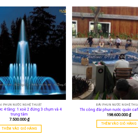
ÀI PHUN NƯỚC NGHỆ THUẬT
ĐÀI PHUN NƯỚC NGHỆ THU
c 4 tầng: 1 xoè 2 đứng 3 chụm và 4
Thi công đài phun nước quán ca
trung tâm
198.600.000
₫
7.500.000
₫
THÊM VÀO GIỎ HÀNG
THÊM VÀO GIỎ HÀNG