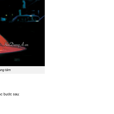
rung tâm
ác bước sau: