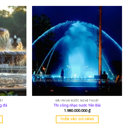
ẬT
ĐÀI PHUN NƯỚC NGHỆ THUẬT
g đá
Thi công nhạc nước Yên Bái
1.980.000.000
₫
THÊM VÀO GIỎ HÀNG