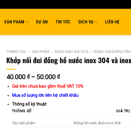
SẢN PHẨM
DỰ ÁN
TIN TỨC
DỊCH VỤ
LIÊN HỆ
TRANG CHỦ
/
SẢN PHẨM
/
BẢNG BÁO GIÁ 2026
/
BẢNG GIÁ ĐƯỜNG ỐNG
Khớp nối đui đồng hồ nước inox 304 và ino
Khoảng
40.000
₫
–
50.000
₫
giá:
Giá trên chưa bao gồm thuế VAT 10%
từ
40.000 ₫
Mua số lượng lớn liên hệ chiết khấu
đến
Thông số kỹ thuật:
50.000 ₫
THÔNG SỐ
GIÁ TRỊ
Tên sản phẩm
Đồng hồ nước đuôi inox 304