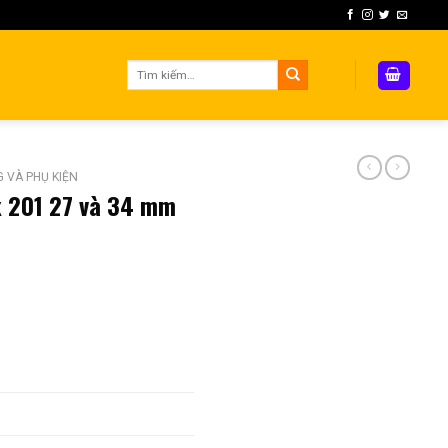
Tìm
kiếm:
 VÀ PHỤ KIỆN
x 201 27 và 34 mm