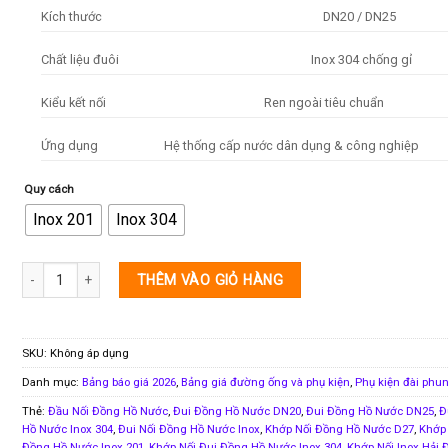
Kích thước
DN20 / DN25
Chất liệu đuôi
Inox 304 chống gỉ
Kiểu kết nối
Ren ngoài tiêu chuẩn
Ứng dụng
Hệ thống cấp nước dân dụng & công nghiệp
Quy cách
Inox 201
Inox 304
Khớp nối đui đồng hồ nước inox 304 và inox 201 27 và 34 mm số lượng
THÊM VÀO GIỎ HÀNG
SKU:
Không áp dụng
Danh mục:
Bảng báo giá 2026
,
Bảng giá đường ống và phụ kiện
,
Phụ kiện đài phu
Thẻ:
Đầu Nối Đồng Hồ Nước
,
Đui Đồng Hồ Nước DN20
,
Đui Đồng Hồ Nước DN25
,
Đ
Hồ Nước Inox 304
,
Đui Nối Đồng Hồ Nước Inox
,
Khớp Nối Đồng Hồ Nước D27
,
Khớp
Đồng Hồ Nước Inox 201
,
Khớp Nối Đui Đồng Hồ Nước Inox 304
,
Khớp Nối Inox Hải 