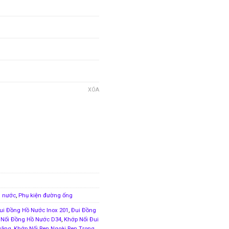
XÓA
n nước
,
Phụ kiện đường ống
ui Đồng Hồ Nước Inox 201
,
Đui Đồng
 Nối Đồng Hồ Nước D34
,
Khớp Nối Đui
Đăng
,
Khớp Nối Ren Ngoài Ren Trong
,