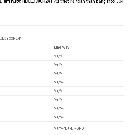
ED âm nước HDULD300H241
với thiết kế toàn thân bằng Inox 304
DULD300H241
Line Way
V+/V-
V+/V-
V+/V-
V+/V-
V+/V-
V+/V-
V+/V-
V+/V-
V+/V-/D+/D-/GND