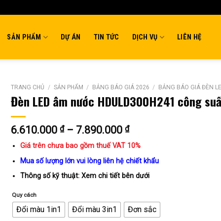
SẢN PHẨM
DỰ ÁN
TIN TỨC
DỊCH VỤ
LIÊN HỆ
TRANG CHỦ
/
SẢN PHẨM
/
BẢNG BÁO GIÁ 2026
/
BẢNG BÁO GIÁ ĐÈN L
Đèn LED âm nước HDULD300H241 công suấ
Khoảng
6.610.000
₫
–
7.890.000
₫
giá:
Giá trên chưa bao gồm thuế VAT 10%
từ
6.610.000 ₫
Mua số lượng lớn vui lòng liên hệ chiết khẩu
đến
Thông số kỹ thuật: Xem chi tiết bên dưới
7.890.000 ₫
Quy cách
Đổi màu 1in1
Đổi màu 3in1
Đơn sắc