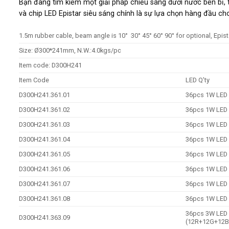
Bạn đang tìm kiếm một giải pháp chiếu sáng dưới nước bền bỉ,
và chip LED Epistar siêu sáng chính là sự lựa chọn hàng đầu ch
1.5m rubber cable, beam angle is 10° 30° 45° 60° 90° for optional, Epist
Size: Ø300*241mm, N.W.:4.0kgs/pc
Item code: D300H241
Item Code
LED Q’ty
D300H241.361.01
36pcs 1W LED
D300H241.361.02
36pcs 1W LED
D300H241.361.03
36pcs 1W LED
D300H241.361.04
36pcs 1W LED
D300H241.361.05
36pcs 1W LED
D300H241.361.06
36pcs 1W LED
D300H241.361.07
36pcs 1W LED
D300H241.361.08
36pcs 1W LED
36pcs 3W LED
D300H241.363.09
(12R+12G+12B