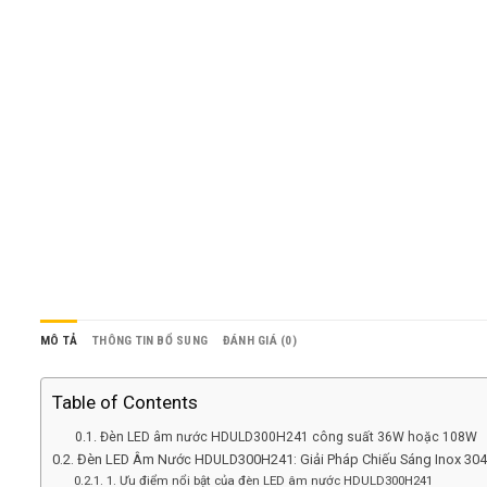
MÔ TẢ
THÔNG TIN BỔ SUNG
ĐÁNH GIÁ (0)
Table of Contents
Đèn LED âm nước HDULD300H241 công suất 36W hoặc 108W
Đèn LED Âm Nước HDULD300H241: Giải Pháp Chiếu Sáng Inox 30
1. Ưu điểm nổi bật của đèn LED âm nước HDULD300H241