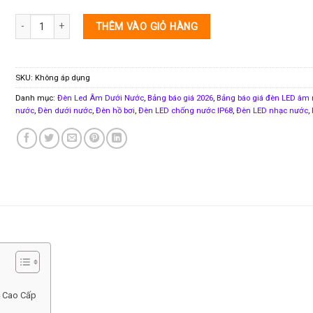
Đèn LED âm nước HDULD300H241 công suất 36W hoặc 108W số lượng
THÊM VÀO GIỎ HÀNG
SKU:
Không áp dụng
Danh mục:
Đèn Led Âm Dưới Nước
,
Bảng báo giá 2026
,
Bảng báo giá đèn LED âm
nước
,
Đèn dưới nước
,
Đèn hồ bơi
,
Đèn LED chống nước IP68
,
Đèn LED nhạc nước
,
4 Cao Cấp