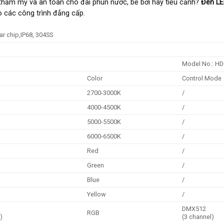
 thẩm mỹ và an toàn cho đài phun nước, bể bơi hay tiểu cảnh?
Đèn L
o các công trình đẳng cấp.
ar chip,IP68, 304SS
Model No.: H
Color
Control Mode
2700-3000K
/
4000-4500K
/
5000-5500K
/
6000-6500K
/
Red
/
Green
/
Blue
/
Yellow
/
DMX512
RGB
)
(3 channel)