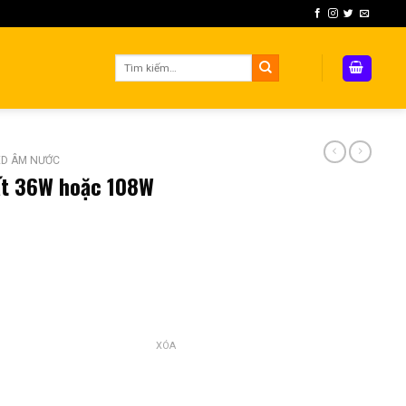
Tìm
kiếm:
ED ÂM NƯỚC
t 36W hoặc 108W
XÓA