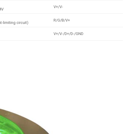
V+/V-
4V
R/G/B/V+
t-limiting circuit)
V+/V-/D+/D-/GND