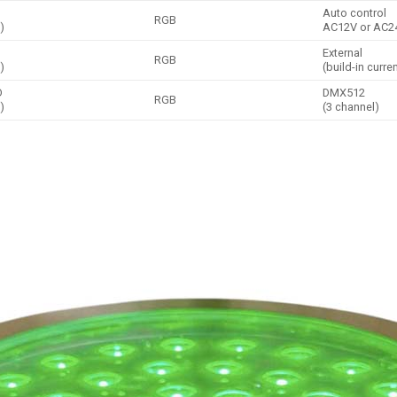
Auto control
RGB
)
AC12V or AC2
External
RGB
)
(build-in curren
D
DMX512
RGB
)
(3 channel)