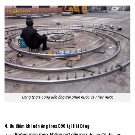
Công ty gia công uốn ống đài phun nước và nhạc nước
4. Ưu điểm khi uốn ống inox D90 tại Hải Đăng
✅
Không móp méo, không nứt gãy inox
dù với độ dày lớn