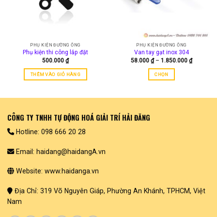
tùy
tùy
chọn
chọn
có
có
thể
thể
được
được
PHỤ KIỆN ĐƯỜNG ỐNG
PHỤ KIỆN ĐƯỜNG ỐNG
chọn
chọn
Phụ kiện thi công lắp đặt
Van tay gạt inox 304
trên
trên
Khoảng
500.000
₫
58.000
₫
–
1.850.000
₫
trang
trang
giá:
từ
sản
sản
THÊM VÀO GIỎ HÀNG
CHỌN
58.000 ₫
đến
phẩm
phẩm
Sản
1.850.00
phẩm
này
có
CÔNG TY TNHH TỰ ĐỘNG HOÁ GIẢI TRÍ HẢI ĐĂNG
nhiều
biến
Hotline: 098 666 20 28
thể.
Các
Email: haidang@haidangA.vn
tùy
chọn
Website: www.haidanga.vn
có
thể
Địa Chỉ: 319 Võ Nguyên Giáp, Phường An Khánh, TPHCM, Việt
được
Nam
chọn
trên