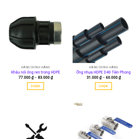
HÀNG CHÍNH HÃNG
HÀNG CHÍNH HÃNG
Khâu nối ống ren trong HDPE
Ống nhựa HDPE D40 Tiền Phong
Khoảng
Khoảng
77.000
₫
–
83.000
₫
31.000
₫
–
60.000
₫
giá:
giá:
từ
từ
CHỌN
CHỌN
77.000 ₫
31.000 ₫
đến
đến
Sản
Sản
83.000 ₫
60.000 ₫
phẩm
phẩm
này
này
có
có
nhiều
nhiều
biến
biến
thể.
thể.
Các
Các