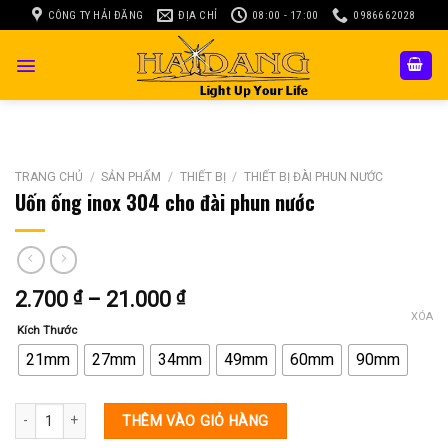
Skip
CÔNG TY HẢI ĐĂNG
ĐỊA CHỈ
08:00 - 17:00
0986662028
to
content
TRANG CHỦ
/
SẢN PHẨM
/
THIẾT BỊ
/
THIẾT BỊ ĐÀI PHUN NƯỚC
Uốn ống inox 304 cho đài phun nước
Khoảng
2.700
₫
–
21.000
₫
giá:
XÓA
Kích Thước
từ
2.700 ₫
21mm
27mm
34mm
49mm
60mm
90mm
đến
21.000 ₫
Uốn ống inox 304 cho đài phun nước số lượng
THÊM VÀO GIỎ HÀNG