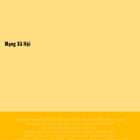
Mạng Xã Hội
PHẦN MỀM NHẠC NƯỚC HDSOFT
ĐÀI PHUN NƯỚC HÂỤ GIANG
NHẠC NƯỚC HẬU GIANG TRUNG TÂM THÀNH PHỐ
ĐÀI PHUN NƯỚC VĨNH LONG SỐ 1
BẢNG GIÁ THIẾT BỊ NHẠC NƯỚC THÁNG 2 NĂM 2025
HƯỚNG DẪN TRỊ HO BẰNG MẸO DÂN GIAN VIỆT NAM