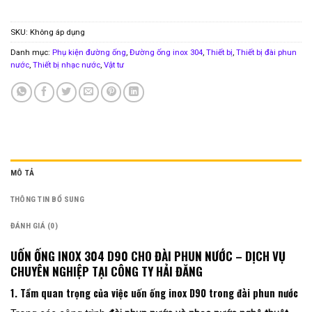
SKU:
Không áp dụng
Danh mục:
Phụ kiện đường ống
,
Đường ống inox 304
,
Thiết bị
,
Thiết bị đài phun
nước
,
Thiết bị nhạc nước
,
Vật tư
MÔ TẢ
THÔNG TIN BỔ SUNG
ĐÁNH GIÁ (0)
UỐN ỐNG INOX 304 D90 CHO ĐÀI PHUN NƯỚC – DỊCH VỤ
CHUYÊN NGHIỆP TẠI CÔNG TY HẢI ĐĂNG
1. Tầm quan trọng của việc uốn ống inox D90 trong đài phun nước