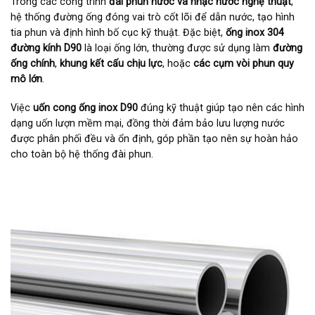
Trong các công trình
đài phun nước và nhạc nước nghệ thuật
,
hệ thống đường ống đóng vai trò cốt lõi để dẫn nước, tạo hình
tia phun và định hình bố cục kỹ thuật. Đặc biệt,
ống inox 304
đường kính D90
là loại ống lớn, thường được sử dụng làm
đường
ống chính
,
khung kết cấu chịu lực
, hoặc
các cụm vòi phun quy
mô lớn
.
Việc
uốn cong ống inox D90
đúng kỹ thuật giúp tạo nên các hình
dạng uốn lượn mềm mại, đồng thời đảm bảo lưu lượng nước
được phân phối đều và ổn định, góp phần tạo nên sự hoàn hảo
cho toàn bộ hệ thống đài phun.