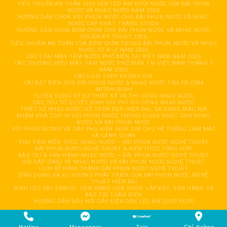
TIÊU CHUẨN AN TOÀN CHO ĐÈN LED ÂM DƯỚI NƯỚC CỦA ĐÀI PHUN
NƯỚC VÀ NHẠC NƯỚC NĂM 2026
HƯỚNG DẪN CHỌN VÒI PHUN NƯỚC CHO ĐÀI PHUN NƯỚC VÀ NHẠC
NƯỚC CẬP NHẬT THÁNG 3/2026
HƯỚNG DẪN CHỌN BƠM CHÌM CHO ĐÀI PHUN NƯỚC VÀ NHẠC NƯỚC
CHUẨN KỸ THUẬT 2026
TIÊU CHUẨN AN TOÀN CỦA BƠM CHÌM TRONG ĐÀI PHUN NƯỚC VÀ NHẠC
NƯỚC TỪ A–Z NĂM 2026
CÁC LOẠI MÁY TĂM NƯỚC PHỔ BIẾN TẠI VIỆT NAM NĂM 2026
CÁC THƯƠNG HIỆU MÁY TĂM NƯỚC PHỔ BIẾN TẠI VIỆT NAM THÁNG 3
NĂM 2026
CÁC LOẠI THÉP KHÔNG GHỈ
CÀI ĐẶT BIẾN CHO ĐÀI PHUN NƯỚC & NHẠC NƯỚC TẦN FR-CS84
MITSHUBISHI
TUYỂN DỤNG KỸ SƯ THIẾT KẾ VÀ THI CÔNG NHẠC NƯỚC
CÁC YẾU TỐ QUYẾT ĐỊNH CHI PHÍ THI CÔNG NHẠC NƯỚC
THIẾT KẾ NHẠC NƯỚC HỒ TRÒN ĐẸP, HIỆN ĐẠI, ĐA DẠNG MẪU MÃ
KHÁM PHÁ TOP 10 VÒI PHUN NƯỚC THÔNG DỤNG NHẤT CHO NHẠC
NƯỚC VÀ ĐÀI PHUN NƯỚC
VÒI PHUN SƯƠNG VÀ CÁC PHỤ KIỆN INOX 304 CHO HỆ THỐNG LÀM MÁT
VÀ CẢNH QUAN
THƯ VIỆN KIẾN THỨC NHẠC NƯỚC – ĐÀI PHUN NƯỚC NGHỆ THUẬT
ĐÀI PHUN NƯỚC NGHỆ THUẬT & KIẾN THỨC TỔNG HỢP
BẢO TRÌ & VẬN HÀNH NHẠC NƯỚC – ĐÀI PHUN NƯỚC NGHỆ THUẬT
HỎI ĐÁP (FAQ) VỀ NHẠC NƯỚC VÀ ĐÀI PHUN NƯỚC NGHỆ THUẬT
LỊCH SỬ HÌNH THÀNH ĐÀI PHUN NƯỚC NGHỆ THUẬT
ỨNG DỤNG VÀ XU HƯỚNG PHÁT TRIỂN CỦA ĐÀI PHUN NƯỚC NGHỆ
THUẬT HIỆN ĐẠI
BÌNH LỌC CÁT EMAUX: CẨM NANG LỰA CHỌN, LẮP ĐẶT, VẬN HÀNH VÀ
BẢO TRÌ TOÀN DIỆN
HƯỚNG DẪN ĐẤU NỐI DÂY ĐIỆN ĐÈN LED ÂM DƯỚI NƯỚC
Copyright 2026 © CÔNG TY TNHH TỰ ĐỘNG HOÁ GIẢI TRÍ HẢI ĐĂNG. All
rights reserved. Design by
HaiDang