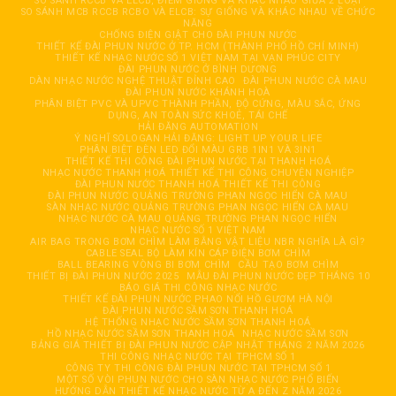
SO SÁNH RCCB VÀ ELCB, ĐIỂM GIỐNG VÀ KHÁC NHAU GIỮA 2 LOẠI
SO SÁNH MCB RCCB RCBO VÀ ELCB: SỰ GIỐNG VÀ KHÁC NHAU VỀ CHỨC
NĂNG
CHỐNG ĐIỆN GIẬT CHO ĐÀI PHUN NƯỚC
THIẾT KẾ ĐÀI PHUN NƯỚC Ở TP. HCM (THÀNH PHỐ HỒ CHÍ MINH)
THIẾT KẾ NHẠC NƯỚC SỐ 1 VIỆT NAM TẠI VẠN PHÚC CITY
ĐÀI PHUN NƯỚC Ở BÌNH DƯƠNG
DÀN NHẠC NƯỚC NGHỆ THUẬT ĐỈNH CAO
ĐÀI PHUN NƯỚC CÀ MAU
ĐÀI PHUN NƯỚC KHÁNH HOÀ
PHÂN BIỆT PVC VÀ UPVC THÀNH PHẦN, ĐỘ CỨNG, MÀU SẮC, ỨNG
DỤNG, AN TOÀN SỨC KHOẺ, TÁI CHẾ
HẢI ĐĂNG AUTOMATION
Ý NGHĨ SOLOGAN HẢI ĐĂNG: LIGHT UP YOUR LIFE
PHÂN BIỆT ĐÈN LED ĐỔI MÀU GRB 1IN1 VÀ 3IN1
THIẾT KẾ THI CÔNG ĐÀI PHUN NƯỚC TẠI THANH HOÁ
NHẠC NƯỚC THANH HOÁ THIẾT KẾ THI CÔNG CHUYÊN NGHIỆP
ĐÀI PHUN NƯỚC THANH HOÁ THIẾT KẾ THI CÔNG
ĐÀI PHUN NƯỚC QUẢNG TRƯỜNG PHAN NGỌC HIỂN CÀ MAU
SÀN NHẠC NƯỚC QUẢNG TRƯỜNG PHAN NGỌC HIỂN CÀ MAU
NHẠC NƯỚC CÀ MAU QUẢNG TRƯỜNG PHAN NGỌC HIỂN
NHẠC NƯỚC SỐ 1 VIỆT NAM
AIR BAG TRONG BƠM CHÌM LÀM BẰNG VẬT LIỆU NBR NGHĨA LÀ GÌ?
CABLE SEAL BỘ LÀM KÍN CÁP ĐIỆN BƠM CHÌM
BALL BEARING VÒNG BI BƠM CHÌM
CẦU TẠO BƠM CHÌM
THIẾT BỊ ĐÀI PHUN NƯỚC 2025
MẪU ĐÀI PHUN NƯỚC ĐẸP THÁNG 10
BÁO GIÁ THI CÔNG NHẠC NƯỚC
THIẾT KẾ ĐÀI PHUN NƯỚC PHAO NỔI HỒ GƯƠM HÀ NỘI
ĐÀI PHUN NƯỚC SẦM SƠN THANH HOÁ
HỆ THỐNG NHẠC NƯỚC SẦM SƠN THANH HOÁ
HỒ NHẠC NƯỚC SẦM SƠN THANH HOÁ
NHẠC NƯỚC SẦM SƠN
BẢNG GIÁ THIẾT BỊ ĐÀI PHUN NƯỚC CẬP NHẬT THÁNG 2 NĂM 2026
THI CÔNG NHẠC NƯỚC TẠI TPHCM SỐ 1
CÔNG TY THI CÔNG ĐÀI PHUN NƯỚC TẠI TPHCM SỐ 1
MỘT SỐ VÒI PHUN NƯỚC CHO SÀN NHẠC NƯỚC PHỔ BIẾN
HƯỚNG DẪN THIẾT KẾ NHẠC NƯỚC TỪ A ĐẾN Z NĂM 2026