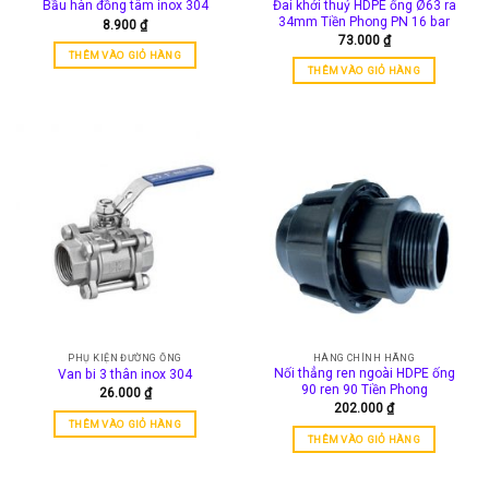
Đai khởi thuỷ HDPE ống Ø63 ra
Bầu hàn đồng tâm inox 304
34mm Tiền Phong PN 16 bar
8.900
₫
73.000
₫
THÊM VÀO GIỎ HÀNG
THÊM VÀO GIỎ HÀNG
PHỤ KIỆN ĐƯỜNG ỐNG
HÀNG CHÍNH HÃNG
Nối thẳng ren ngoài HDPE ống
Van bi 3 thân inox 304
90 ren 90 Tiền Phong
26.000
₫
202.000
₫
THÊM VÀO GIỎ HÀNG
THÊM VÀO GIỎ HÀNG