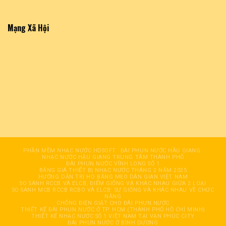
Mạng Xã Hội
PHẦN MỀM NHẠC NƯỚC HDSOFT
ĐÀI PHUN NƯỚC HÂỤ GIANG
NHẠC NƯỚC HẬU GIANG TRUNG TÂM THÀNH PHỐ
ĐÀI PHUN NƯỚC VĨNH LONG SỐ 1
BẢNG GIÁ THIẾT BỊ NHẠC NƯỚC THÁNG 2 NĂM 2025
HƯỚNG DẪN TRỊ HO BẰNG MẸO DÂN GIAN VIỆT NAM
SO SÁNH RCCB VÀ ELCB, ĐIỂM GIỐNG VÀ KHÁC NHAU GIỮA 2 LOẠI
SO SÁNH MCB RCCB RCBO VÀ ELCB: SỰ GIỐNG VÀ KHÁC NHAU VỀ CHỨC
NĂNG
CHỐNG ĐIỆN GIẬT CHO ĐÀI PHUN NƯỚC
THIẾT KẾ ĐÀI PHUN NƯỚC Ở TP. HCM (THÀNH PHỐ HỒ CHÍ MINH)
THIẾT KẾ NHẠC NƯỚC SỐ 1 VIỆT NAM TẠI VẠN PHÚC CITY
ĐÀI PHUN NƯỚC Ở BÌNH DƯƠNG