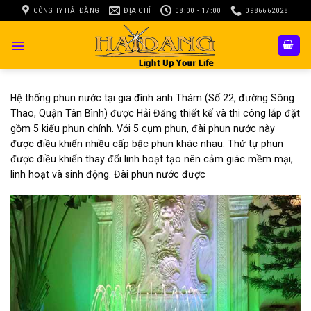
Skip
CÔNG TY HẢI ĐĂNG
ĐỊA CHỈ
08:00 - 17:00
0986662028
to
content
Hệ thống phun nước tại gia đình anh Thám (Số 22, đường Sông
Thao, Quận Tân Bình) được Hải Đăng thiết kế và thi công lắp đặt
gồm 5 kiểu phun chính. Với 5 cụm phun, đài phun nước này
được điều khiển nhiều cấp bậc phun khác nhau. Thứ tự phun
được điều khiển thay đổi linh hoạt tạo nên cảm giác mềm mại,
linh hoạt và sinh động. Đài phun nước được