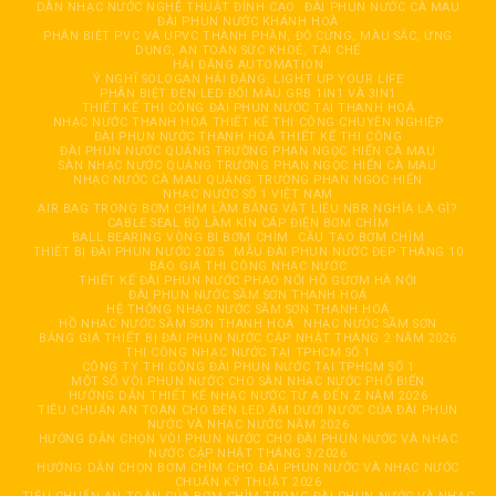
DÀN NHẠC NƯỚC NGHỆ THUẬT ĐỈNH CAO
ĐÀI PHUN NƯỚC CÀ MAU
ĐÀI PHUN NƯỚC KHÁNH HOÀ
PHÂN BIỆT PVC VÀ UPVC THÀNH PHẦN, ĐỘ CỨNG, MÀU SẮC, ỨNG
DỤNG, AN TOÀN SỨC KHOẺ, TÁI CHẾ
HẢI ĐĂNG AUTOMATION
Ý NGHĨ SOLOGAN HẢI ĐĂNG: LIGHT UP YOUR LIFE
PHÂN BIỆT ĐÈN LED ĐỔI MÀU GRB 1IN1 VÀ 3IN1
THIẾT KẾ THI CÔNG ĐÀI PHUN NƯỚC TẠI THANH HOÁ
NHẠC NƯỚC THANH HOÁ THIẾT KẾ THI CÔNG CHUYÊN NGHIỆP
ĐÀI PHUN NƯỚC THANH HOÁ THIẾT KẾ THI CÔNG
ĐÀI PHUN NƯỚC QUẢNG TRƯỜNG PHAN NGỌC HIỂN CÀ MAU
SÀN NHẠC NƯỚC QUẢNG TRƯỜNG PHAN NGỌC HIỂN CÀ MAU
NHẠC NƯỚC CÀ MAU QUẢNG TRƯỜNG PHAN NGỌC HIỂN
NHẠC NƯỚC SỐ 1 VIỆT NAM
AIR BAG TRONG BƠM CHÌM LÀM BẰNG VẬT LIỆU NBR NGHĨA LÀ GÌ?
CABLE SEAL BỘ LÀM KÍN CÁP ĐIỆN BƠM CHÌM
BALL BEARING VÒNG BI BƠM CHÌM
CẦU TẠO BƠM CHÌM
THIẾT BỊ ĐÀI PHUN NƯỚC 2025
MẪU ĐÀI PHUN NƯỚC ĐẸP THÁNG 10
BÁO GIÁ THI CÔNG NHẠC NƯỚC
THIẾT KẾ ĐÀI PHUN NƯỚC PHAO NỔI HỒ GƯƠM HÀ NỘI
ĐÀI PHUN NƯỚC SẦM SƠN THANH HOÁ
HỆ THỐNG NHẠC NƯỚC SẦM SƠN THANH HOÁ
HỒ NHẠC NƯỚC SẦM SƠN THANH HOÁ
NHẠC NƯỚC SẦM SƠN
BẢNG GIÁ THIẾT BỊ ĐÀI PHUN NƯỚC CẬP NHẬT THÁNG 2 NĂM 2026
THI CÔNG NHẠC NƯỚC TẠI TPHCM SỐ 1
CÔNG TY THI CÔNG ĐÀI PHUN NƯỚC TẠI TPHCM SỐ 1
MỘT SỐ VÒI PHUN NƯỚC CHO SÀN NHẠC NƯỚC PHỔ BIẾN
HƯỚNG DẪN THIẾT KẾ NHẠC NƯỚC TỪ A ĐẾN Z NĂM 2026
TIÊU CHUẨN AN TOÀN CHO ĐÈN LED ÂM DƯỚI NƯỚC CỦA ĐÀI PHUN
NƯỚC VÀ NHẠC NƯỚC NĂM 2026
HƯỚNG DẪN CHỌN VÒI PHUN NƯỚC CHO ĐÀI PHUN NƯỚC VÀ NHẠC
NƯỚC CẬP NHẬT THÁNG 3/2026
HƯỚNG DẪN CHỌN BƠM CHÌM CHO ĐÀI PHUN NƯỚC VÀ NHẠC NƯỚC
CHUẨN KỸ THUẬT 2026