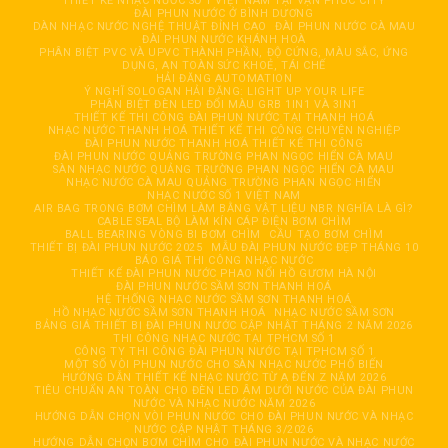
THIẾT KẾ NHẠC NƯỚC SỐ 1 VIỆT NAM TẠI VẠN PHÚC CITY
ĐÀI PHUN NƯỚC Ở BÌNH DƯƠNG
DÀN NHẠC NƯỚC NGHỆ THUẬT ĐỈNH CAO
ĐÀI PHUN NƯỚC CÀ MAU
ĐÀI PHUN NƯỚC KHÁNH HOÀ
PHÂN BIỆT PVC VÀ UPVC THÀNH PHẦN, ĐỘ CỨNG, MÀU SẮC, ỨNG
DỤNG, AN TOÀN SỨC KHOẺ, TÁI CHẾ
HẢI ĐĂNG AUTOMATION
Ý NGHĨ SOLOGAN HẢI ĐĂNG: LIGHT UP YOUR LIFE
PHÂN BIỆT ĐÈN LED ĐỔI MÀU GRB 1IN1 VÀ 3IN1
THIẾT KẾ THI CÔNG ĐÀI PHUN NƯỚC TẠI THANH HOÁ
NHẠC NƯỚC THANH HOÁ THIẾT KẾ THI CÔNG CHUYÊN NGHIỆP
ĐÀI PHUN NƯỚC THANH HOÁ THIẾT KẾ THI CÔNG
ĐÀI PHUN NƯỚC QUẢNG TRƯỜNG PHAN NGỌC HIỂN CÀ MAU
SÀN NHẠC NƯỚC QUẢNG TRƯỜNG PHAN NGỌC HIỂN CÀ MAU
NHẠC NƯỚC CÀ MAU QUẢNG TRƯỜNG PHAN NGỌC HIỂN
NHẠC NƯỚC SỐ 1 VIỆT NAM
AIR BAG TRONG BƠM CHÌM LÀM BẰNG VẬT LIỆU NBR NGHĨA LÀ GÌ?
CABLE SEAL BỘ LÀM KÍN CÁP ĐIỆN BƠM CHÌM
BALL BEARING VÒNG BI BƠM CHÌM
CẦU TẠO BƠM CHÌM
THIẾT BỊ ĐÀI PHUN NƯỚC 2025
MẪU ĐÀI PHUN NƯỚC ĐẸP THÁNG 10
BÁO GIÁ THI CÔNG NHẠC NƯỚC
THIẾT KẾ ĐÀI PHUN NƯỚC PHAO NỔI HỒ GƯƠM HÀ NỘI
ĐÀI PHUN NƯỚC SẦM SƠN THANH HOÁ
HỆ THỐNG NHẠC NƯỚC SẦM SƠN THANH HOÁ
HỒ NHẠC NƯỚC SẦM SƠN THANH HOÁ
NHẠC NƯỚC SẦM SƠN
BẢNG GIÁ THIẾT BỊ ĐÀI PHUN NƯỚC CẬP NHẬT THÁNG 2 NĂM 2026
THI CÔNG NHẠC NƯỚC TẠI TPHCM SỐ 1
CÔNG TY THI CÔNG ĐÀI PHUN NƯỚC TẠI TPHCM SỐ 1
MỘT SỐ VÒI PHUN NƯỚC CHO SÀN NHẠC NƯỚC PHỔ BIẾN
HƯỚNG DẪN THIẾT KẾ NHẠC NƯỚC TỪ A ĐẾN Z NĂM 2026
TIÊU CHUẨN AN TOÀN CHO ĐÈN LED ÂM DƯỚI NƯỚC CỦA ĐÀI PHUN
NƯỚC VÀ NHẠC NƯỚC NĂM 2026
HƯỚNG DẪN CHỌN VÒI PHUN NƯỚC CHO ĐÀI PHUN NƯỚC VÀ NHẠC
NƯỚC CẬP NHẬT THÁNG 3/2026
HƯỚNG DẪN CHỌN BƠM CHÌM CHO ĐÀI PHUN NƯỚC VÀ NHẠC NƯỚC