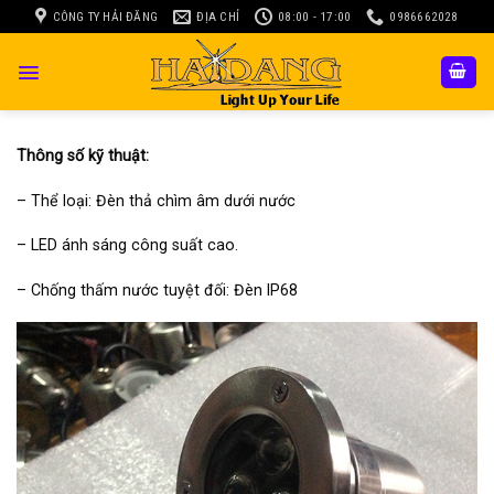
Skip
CÔNG TY HẢI ĐĂNG
ĐỊA CHỈ
08:00 - 17:00
0986662028
to
content
Thông số kỹ thuật:
– Thể loại: Đèn thả chìm âm dưới nước
– LED ánh sáng công suất cao.
– Chống thấm nước tuyệt đối: Đèn IP68