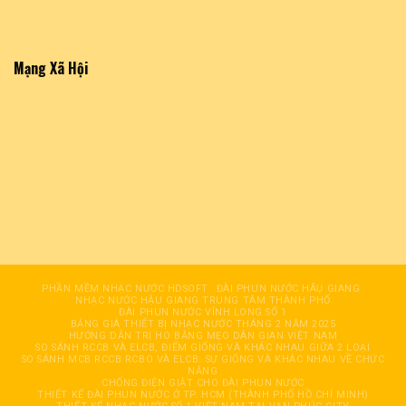
Mạng Xã Hội
PHẦN MỀM NHẠC NƯỚC HDSOFT
ĐÀI PHUN NƯỚC HÂỤ GIANG
NHẠC NƯỚC HẬU GIANG TRUNG TÂM THÀNH PHỐ
ĐÀI PHUN NƯỚC VĨNH LONG SỐ 1
BẢNG GIÁ THIẾT BỊ NHẠC NƯỚC THÁNG 2 NĂM 2025
HƯỚNG DẪN TRỊ HO BẰNG MẸO DÂN GIAN VIỆT NAM
SO SÁNH RCCB VÀ ELCB, ĐIỂM GIỐNG VÀ KHÁC NHAU GIỮA 2 LOẠI
SO SÁNH MCB RCCB RCBO VÀ ELCB: SỰ GIỐNG VÀ KHÁC NHAU VỀ CHỨC
NĂNG
CHỐNG ĐIỆN GIẬT CHO ĐÀI PHUN NƯỚC
THIẾT KẾ ĐÀI PHUN NƯỚC Ở TP. HCM (THÀNH PHỐ HỒ CHÍ MINH)