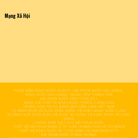
Mạng Xã Hội
PHẦN MỀM NHẠC NƯỚC HDSOFT
ĐÀI PHUN NƯỚC HÂỤ GIANG
NHẠC NƯỚC HẬU GIANG TRUNG TÂM THÀNH PHỐ
ĐÀI PHUN NƯỚC VĨNH LONG SỐ 1
BẢNG GIÁ THIẾT BỊ NHẠC NƯỚC THÁNG 2 NĂM 2025
HƯỚNG DẪN TRỊ HO BẰNG MẸO DÂN GIAN VIỆT NAM
SO SÁNH RCCB VÀ ELCB, ĐIỂM GIỐNG VÀ KHÁC NHAU GIỮA 2 LOẠI
SO SÁNH MCB RCCB RCBO VÀ ELCB: SỰ GIỐNG VÀ KHÁC NHAU VỀ CHỨC
NĂNG
CHỐNG ĐIỆN GIẬT CHO ĐÀI PHUN NƯỚC
THIẾT KẾ ĐÀI PHUN NƯỚC Ở TP. HCM (THÀNH PHỐ HỒ CHÍ MINH)
THIẾT KẾ NHẠC NƯỚC SỐ 1 VIỆT NAM TẠI VẠN PHÚC CITY
ĐÀI PHUN NƯỚC Ở BÌNH DƯƠNG