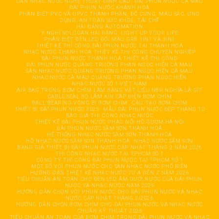
DÀN NHẠC NƯỚC NGHỆ THUẬT ĐỈNH CAO
ĐÀI PHUN NƯỚC CÀ MAU
ĐÀI PHUN NƯỚC KHÁNH HOÀ
PHÂN BIỆT PVC VÀ UPVC THÀNH PHẦN, ĐỘ CỨNG, MÀU SẮC, ỨNG
DỤNG, AN TOÀN SỨC KHOẺ, TÁI CHẾ
HẢI ĐĂNG AUTOMATION
Ý NGHĨ SOLOGAN HẢI ĐĂNG: LIGHT UP YOUR LIFE
PHÂN BIỆT ĐÈN LED ĐỔI MÀU GRB 1IN1 VÀ 3IN1
THIẾT KẾ THI CÔNG ĐÀI PHUN NƯỚC TẠI THANH HOÁ
NHẠC NƯỚC THANH HOÁ THIẾT KẾ THI CÔNG CHUYÊN NGHIỆP
ĐÀI PHUN NƯỚC THANH HOÁ THIẾT KẾ THI CÔNG
ĐÀI PHUN NƯỚC QUẢNG TRƯỜNG PHAN NGỌC HIỂN CÀ MAU
SÀN NHẠC NƯỚC QUẢNG TRƯỜNG PHAN NGỌC HIỂN CÀ MAU
NHẠC NƯỚC CÀ MAU QUẢNG TRƯỜNG PHAN NGỌC HIỂN
NHẠC NƯỚC SỐ 1 VIỆT NAM
AIR BAG TRONG BƠM CHÌM LÀM BẰNG VẬT LIỆU NBR NGHĨA LÀ GÌ?
CABLE SEAL BỘ LÀM KÍN CÁP ĐIỆN BƠM CHÌM
BALL BEARING VÒNG BI BƠM CHÌM
CẦU TẠO BƠM CHÌM
THIẾT BỊ ĐÀI PHUN NƯỚC 2025
MẪU ĐÀI PHUN NƯỚC ĐẸP THÁNG 10
BÁO GIÁ THI CÔNG NHẠC NƯỚC
THIẾT KẾ ĐÀI PHUN NƯỚC PHAO NỔI HỒ GƯƠM HÀ NỘI
ĐÀI PHUN NƯỚC SẦM SƠN THANH HOÁ
HỆ THỐNG NHẠC NƯỚC SẦM SƠN THANH HOÁ
HỒ NHẠC NƯỚC SẦM SƠN THANH HOÁ
NHẠC NƯỚC SẦM SƠN
BẢNG GIÁ THIẾT BỊ ĐÀI PHUN NƯỚC CẬP NHẬT THÁNG 2 NĂM 2026
THI CÔNG NHẠC NƯỚC TẠI TPHCM SỐ 1
CÔNG TY THI CÔNG ĐÀI PHUN NƯỚC TẠI TPHCM SỐ 1
MỘT SỐ VÒI PHUN NƯỚC CHO SÀN NHẠC NƯỚC PHỔ BIẾN
HƯỚNG DẪN THIẾT KẾ NHẠC NƯỚC TỪ A ĐẾN Z NĂM 2026
TIÊU CHUẨN AN TOÀN CHO ĐÈN LED ÂM DƯỚI NƯỚC CỦA ĐÀI PHUN
NƯỚC VÀ NHẠC NƯỚC NĂM 2026
HƯỚNG DẪN CHỌN VÒI PHUN NƯỚC CHO ĐÀI PHUN NƯỚC VÀ NHẠC
NƯỚC CẬP NHẬT THÁNG 3/2026
HƯỚNG DẪN CHỌN BƠM CHÌM CHO ĐÀI PHUN NƯỚC VÀ NHẠC NƯỚC
CHUẨN KỸ THUẬT 2026
TIÊU CHUẨN AN TOÀN CỦA BƠM CHÌM TRONG ĐÀI PHUN NƯỚC VÀ NHẠC