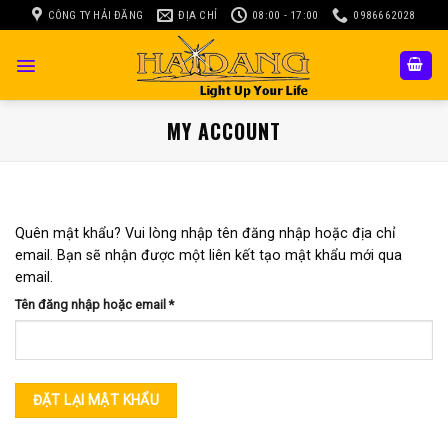
Skip
CÔNG TY HẢI ĐĂNG
ĐỊA CHỈ
08:00 - 17:00
0986662028
to
content
MY ACCOUNT
Quên mật khẩu? Vui lòng nhập tên đăng nhập hoặc địa chỉ
email. Bạn sẽ nhận được một liên kết tạo mật khẩu mới qua
email.
Bắt
Tên đăng nhập hoặc email
*
buộc
ĐẶT LẠI MẬT KHẨU