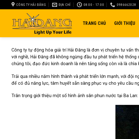
Skip
CÔNG TY HẢI ĐĂNG
ĐỊA CHỈ
08:00 - 17:00
0986662028
to
content
TRANG CHỦ
GIỚI THIỆU
Công ty tự động hóa giải trí Hải Đăng là đơn vị chuyên tư vấn thi
với nghề, Hải Đăng đã không ngừng đầu tư phát triển hệ thống 
chúng tôi, đạo đức kinh doanh là nên tảng sống còn và là chìa 
Trải qua nhiều năm hình thành và phát triển lớn mạnh, với đội 
để có đủ năng lực, tâm huyết sẵn sàng phục vụ cho yêu cầu n
Trân trọng giới thiệu một số hình ảnh sân phun nước tại Ba Lan: