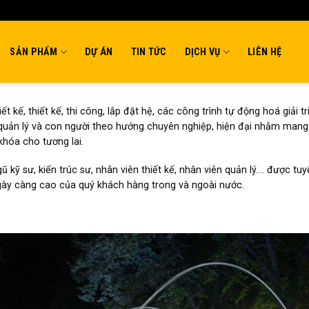
SẢN PHẨM
DỰ ÁN
TIN TỨC
DỊCH VỤ
LIÊN HỆ
ết kế, thiết kế, thi công, lắp đặt hệ, các công trình tự động hoá giải t
quản lý và con người theo hướng chuyên nghiệp, hiện đại nhằm mang lạ
khóa cho tương lai.
ngũ kỹ sư, kiến trúc sư, nhân viên thiết kế, nhân viên quản lý…. đượ
gày càng cao của quý khách hàng trong và ngoài nước.