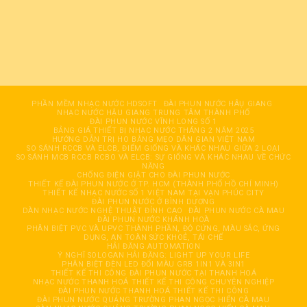
PHẦN MỀM NHẠC NƯỚC HDSOFT
ĐÀI PHUN NƯỚC HÂỤ GIANG
NHẠC NƯỚC HẬU GIANG TRUNG TÂM THÀNH PHỐ
ĐÀI PHUN NƯỚC VĨNH LONG SỐ 1
BẢNG GIÁ THIẾT BỊ NHẠC NƯỚC THÁNG 2 NĂM 2025
HƯỚNG DẪN TRỊ HO BẰNG MẸO DÂN GIAN VIỆT NAM
SO SÁNH RCCB VÀ ELCB, ĐIỂM GIỐNG VÀ KHÁC NHAU GIỮA 2 LOẠI
SO SÁNH MCB RCCB RCBO VÀ ELCB: SỰ GIỐNG VÀ KHÁC NHAU VỀ CHỨC
NĂNG
CHỐNG ĐIỆN GIẬT CHO ĐÀI PHUN NƯỚC
THIẾT KẾ ĐÀI PHUN NƯỚC Ở TP. HCM (THÀNH PHỐ HỒ CHÍ MINH)
THIẾT KẾ NHẠC NƯỚC SỐ 1 VIỆT NAM TẠI VẠN PHÚC CITY
ĐÀI PHUN NƯỚC Ở BÌNH DƯƠNG
DÀN NHẠC NƯỚC NGHỆ THUẬT ĐỈNH CAO
ĐÀI PHUN NƯỚC CÀ MAU
ĐÀI PHUN NƯỚC KHÁNH HOÀ
PHÂN BIỆT PVC VÀ UPVC THÀNH PHẦN, ĐỘ CỨNG, MÀU SẮC, ỨNG
DỤNG, AN TOÀN SỨC KHOẺ, TÁI CHẾ
HẢI ĐĂNG AUTOMATION
Ý NGHĨ SOLOGAN HẢI ĐĂNG: LIGHT UP YOUR LIFE
PHÂN BIỆT ĐÈN LED ĐỔI MÀU GRB 1IN1 VÀ 3IN1
THIẾT KẾ THI CÔNG ĐÀI PHUN NƯỚC TẠI THANH HOÁ
NHẠC NƯỚC THANH HOÁ THIẾT KẾ THI CÔNG CHUYÊN NGHIỆP
ĐÀI PHUN NƯỚC THANH HOÁ THIẾT KẾ THI CÔNG
ĐÀI PHUN NƯỚC QUẢNG TRƯỜNG PHAN NGỌC HIỂN CÀ MAU