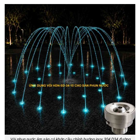
Vòi phun nước âm sàn có khớp cầu chỉnh hướng inox 304 D34 đường