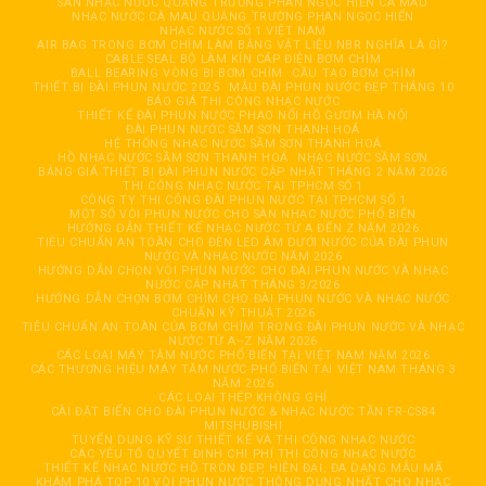
SÀN NHẠC NƯỚC QUẢNG TRƯỜNG PHAN NGỌC HIỂN CÀ MAU
NHẠC NƯỚC CÀ MAU QUẢNG TRƯỜNG PHAN NGỌC HIỂN
NHẠC NƯỚC SỐ 1 VIỆT NAM
AIR BAG TRONG BƠM CHÌM LÀM BẰNG VẬT LIỆU NBR NGHĨA LÀ GÌ?
CABLE SEAL BỘ LÀM KÍN CÁP ĐIỆN BƠM CHÌM
BALL BEARING VÒNG BI BƠM CHÌM
CẦU TẠO BƠM CHÌM
THIẾT BỊ ĐÀI PHUN NƯỚC 2025
MẪU ĐÀI PHUN NƯỚC ĐẸP THÁNG 10
BÁO GIÁ THI CÔNG NHẠC NƯỚC
THIẾT KẾ ĐÀI PHUN NƯỚC PHAO NỔI HỒ GƯƠM HÀ NỘI
ĐÀI PHUN NƯỚC SẦM SƠN THANH HOÁ
HỆ THỐNG NHẠC NƯỚC SẦM SƠN THANH HOÁ
HỒ NHẠC NƯỚC SẦM SƠN THANH HOÁ
NHẠC NƯỚC SẦM SƠN
BẢNG GIÁ THIẾT BỊ ĐÀI PHUN NƯỚC CẬP NHẬT THÁNG 2 NĂM 2026
THI CÔNG NHẠC NƯỚC TẠI TPHCM SỐ 1
CÔNG TY THI CÔNG ĐÀI PHUN NƯỚC TẠI TPHCM SỐ 1
MỘT SỐ VÒI PHUN NƯỚC CHO SÀN NHẠC NƯỚC PHỔ BIẾN
HƯỚNG DẪN THIẾT KẾ NHẠC NƯỚC TỪ A ĐẾN Z NĂM 2026
TIÊU CHUẨN AN TOÀN CHO ĐÈN LED ÂM DƯỚI NƯỚC CỦA ĐÀI PHUN
NƯỚC VÀ NHẠC NƯỚC NĂM 2026
HƯỚNG DẪN CHỌN VÒI PHUN NƯỚC CHO ĐÀI PHUN NƯỚC VÀ NHẠC
NƯỚC CẬP NHẬT THÁNG 3/2026
HƯỚNG DẪN CHỌN BƠM CHÌM CHO ĐÀI PHUN NƯỚC VÀ NHẠC NƯỚC
CHUẨN KỸ THUẬT 2026
TIÊU CHUẨN AN TOÀN CỦA BƠM CHÌM TRONG ĐÀI PHUN NƯỚC VÀ NHẠC
NƯỚC TỪ A–Z NĂM 2026
CÁC LOẠI MÁY TĂM NƯỚC PHỔ BIẾN TẠI VIỆT NAM NĂM 2026
CÁC THƯƠNG HIỆU MÁY TĂM NƯỚC PHỔ BIẾN TẠI VIỆT NAM THÁNG 3
NĂM 2026
CÁC LOẠI THÉP KHÔNG GHỈ
CÀI ĐẶT BIẾN CHO ĐÀI PHUN NƯỚC & NHẠC NƯỚC TẦN FR-CS84
MITSHUBISHI
TUYỂN DỤNG KỸ SƯ THIẾT KẾ VÀ THI CÔNG NHẠC NƯỚC
CÁC YẾU TỐ QUYẾT ĐỊNH CHI PHÍ THI CÔNG NHẠC NƯỚC
THIẾT KẾ NHẠC NƯỚC HỒ TRÒN ĐẸP, HIỆN ĐẠI, ĐA DẠNG MẪU MÃ
KHÁM PHÁ TOP 10 VÒI PHUN NƯỚC THÔNG DỤNG NHẤT CHO NHẠC