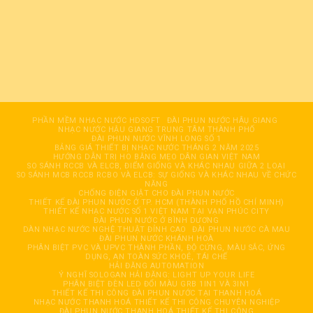
PHẦN MỀM NHẠC NƯỚC HDSOFT
ĐÀI PHUN NƯỚC HÂỤ GIANG
NHẠC NƯỚC HẬU GIANG TRUNG TÂM THÀNH PHỐ
ĐÀI PHUN NƯỚC VĨNH LONG SỐ 1
BẢNG GIÁ THIẾT BỊ NHẠC NƯỚC THÁNG 2 NĂM 2025
HƯỚNG DẪN TRỊ HO BẰNG MẸO DÂN GIAN VIỆT NAM
SO SÁNH RCCB VÀ ELCB, ĐIỂM GIỐNG VÀ KHÁC NHAU GIỮA 2 LOẠI
SO SÁNH MCB RCCB RCBO VÀ ELCB: SỰ GIỐNG VÀ KHÁC NHAU VỀ CHỨC
NĂNG
CHỐNG ĐIỆN GIẬT CHO ĐÀI PHUN NƯỚC
THIẾT KẾ ĐÀI PHUN NƯỚC Ở TP. HCM (THÀNH PHỐ HỒ CHÍ MINH)
THIẾT KẾ NHẠC NƯỚC SỐ 1 VIỆT NAM TẠI VẠN PHÚC CITY
ĐÀI PHUN NƯỚC Ở BÌNH DƯƠNG
DÀN NHẠC NƯỚC NGHỆ THUẬT ĐỈNH CAO
ĐÀI PHUN NƯỚC CÀ MAU
ĐÀI PHUN NƯỚC KHÁNH HOÀ
PHÂN BIỆT PVC VÀ UPVC THÀNH PHẦN, ĐỘ CỨNG, MÀU SẮC, ỨNG
DỤNG, AN TOÀN SỨC KHOẺ, TÁI CHẾ
HẢI ĐĂNG AUTOMATION
Ý NGHĨ SOLOGAN HẢI ĐĂNG: LIGHT UP YOUR LIFE
PHÂN BIỆT ĐÈN LED ĐỔI MÀU GRB 1IN1 VÀ 3IN1
THIẾT KẾ THI CÔNG ĐÀI PHUN NƯỚC TẠI THANH HOÁ
NHẠC NƯỚC THANH HOÁ THIẾT KẾ THI CÔNG CHUYÊN NGHIỆP
ĐÀI PHUN NƯỚC THANH HOÁ THIẾT KẾ THI CÔNG