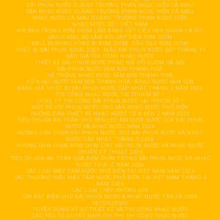
ĐÀI PHUN NƯỚC QUẢNG TRƯỜNG PHAN NGỌC HIỂN CÀ MAU
SÀN NHẠC NƯỚC QUẢNG TRƯỜNG PHAN NGỌC HIỂN CÀ MAU
NHẠC NƯỚC CÀ MAU QUẢNG TRƯỜNG PHAN NGỌC HIỂN
NHẠC NƯỚC SỐ 1 VIỆT NAM
AIR BAG TRONG BƠM CHÌM LÀM BẰNG VẬT LIỆU NBR NGHĨA LÀ GÌ?
CABLE SEAL BỘ LÀM KÍN CÁP ĐIỆN BƠM CHÌM
BALL BEARING VÒNG BI BƠM CHÌM
CẦU TẠO BƠM CHÌM
THIẾT BỊ ĐÀI PHUN NƯỚC 2025
MẪU ĐÀI PHUN NƯỚC ĐẸP THÁNG 10
BÁO GIÁ THI CÔNG NHẠC NƯỚC
THIẾT KẾ ĐÀI PHUN NƯỚC PHAO NỔI HỒ GƯƠM HÀ NỘI
ĐÀI PHUN NƯỚC SẦM SƠN THANH HOÁ
HỆ THỐNG NHẠC NƯỚC SẦM SƠN THANH HOÁ
HỒ NHẠC NƯỚC SẦM SƠN THANH HOÁ
NHẠC NƯỚC SẦM SƠN
BẢNG GIÁ THIẾT BỊ ĐÀI PHUN NƯỚC CẬP NHẬT THÁNG 2 NĂM 2026
THI CÔNG NHẠC NƯỚC TẠI TPHCM SỐ 1
CÔNG TY THI CÔNG ĐÀI PHUN NƯỚC TẠI TPHCM SỐ 1
MỘT SỐ VÒI PHUN NƯỚC CHO SÀN NHẠC NƯỚC PHỔ BIẾN
HƯỚNG DẪN THIẾT KẾ NHẠC NƯỚC TỪ A ĐẾN Z NĂM 2026
TIÊU CHUẨN AN TOÀN CHO ĐÈN LED ÂM DƯỚI NƯỚC CỦA ĐÀI PHUN
NƯỚC VÀ NHẠC NƯỚC NĂM 2026
HƯỚNG DẪN CHỌN VÒI PHUN NƯỚC CHO ĐÀI PHUN NƯỚC VÀ NHẠC
NƯỚC CẬP NHẬT THÁNG 3/2026
HƯỚNG DẪN CHỌN BƠM CHÌM CHO ĐÀI PHUN NƯỚC VÀ NHẠC NƯỚC
CHUẨN KỸ THUẬT 2026
TIÊU CHUẨN AN TOÀN CỦA BƠM CHÌM TRONG ĐÀI PHUN NƯỚC VÀ NHẠC
NƯỚC TỪ A–Z NĂM 2026
CÁC LOẠI MÁY TĂM NƯỚC PHỔ BIẾN TẠI VIỆT NAM NĂM 2026
CÁC THƯƠNG HIỆU MÁY TĂM NƯỚC PHỔ BIẾN TẠI VIỆT NAM THÁNG 3
NĂM 2026
CÁC LOẠI THÉP KHÔNG GHỈ
CÀI ĐẶT BIẾN CHO ĐÀI PHUN NƯỚC & NHẠC NƯỚC TẦN FR-CS84
MITSHUBISHI
TUYỂN DỤNG KỸ SƯ THIẾT KẾ VÀ THI CÔNG NHẠC NƯỚC
CÁC YẾU TỐ QUYẾT ĐỊNH CHI PHÍ THI CÔNG NHẠC NƯỚC