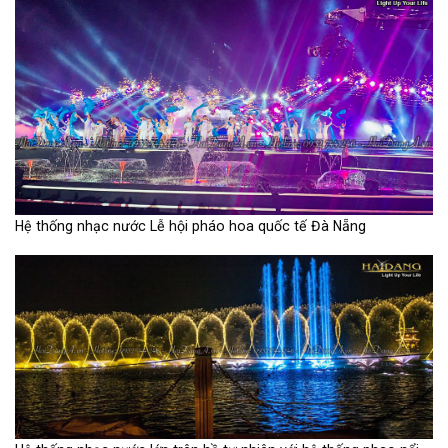
Hệ thống nhạc nước Lễ hội pháo hoa quốc tế Đà Nẵng