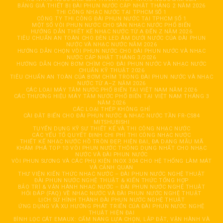
BẢNG GIÁ THIẾT BỊ ĐÀI PHUN NƯỚC CẬP NHẬT THÁNG 2 NĂM 2026
THI CÔNG NHẠC NƯỚC TẠI TPHCM SỐ 1
CÔNG TY THI CÔNG ĐÀI PHUN NƯỚC TẠI TPHCM SỐ 1
MỘT SỐ VÒI PHUN NƯỚC CHO SÀN NHẠC NƯỚC PHỔ BIẾN
HƯỚNG DẪN THIẾT KẾ NHẠC NƯỚC TỪ A ĐẾN Z NĂM 2026
TIÊU CHUẨN AN TOÀN CHO ĐÈN LED ÂM DƯỚI NƯỚC CỦA ĐÀI PHUN
NƯỚC VÀ NHẠC NƯỚC NĂM 2026
HƯỚNG DẪN CHỌN VÒI PHUN NƯỚC CHO ĐÀI PHUN NƯỚC VÀ NHẠC
NƯỚC CẬP NHẬT THÁNG 3/2026
HƯỚNG DẪN CHỌN BƠM CHÌM CHO ĐÀI PHUN NƯỚC VÀ NHẠC NƯỚC
CHUẨN KỸ THUẬT 2026
TIÊU CHUẨN AN TOÀN CỦA BƠM CHÌM TRONG ĐÀI PHUN NƯỚC VÀ NHẠC
NƯỚC TỪ A–Z NĂM 2026
CÁC LOẠI MÁY TĂM NƯỚC PHỔ BIẾN TẠI VIỆT NAM NĂM 2026
CÁC THƯƠNG HIỆU MÁY TĂM NƯỚC PHỔ BIẾN TẠI VIỆT NAM THÁNG 3
NĂM 2026
CÁC LOẠI THÉP KHÔNG GHỈ
CÀI ĐẶT BIẾN CHO ĐÀI PHUN NƯỚC & NHẠC NƯỚC TẦN FR-CS84
MITSHUBISHI
TUYỂN DỤNG KỸ SƯ THIẾT KẾ VÀ THI CÔNG NHẠC NƯỚC
CÁC YẾU TỐ QUYẾT ĐỊNH CHI PHÍ THI CÔNG NHẠC NƯỚC
THIẾT KẾ NHẠC NƯỚC HỒ TRÒN ĐẸP, HIỆN ĐẠI, ĐA DẠNG MẪU MÃ
KHÁM PHÁ TOP 10 VÒI PHUN NƯỚC THÔNG DỤNG NHẤT CHO NHẠC
NƯỚC VÀ ĐÀI PHUN NƯỚC
VÒI PHUN SƯƠNG VÀ CÁC PHỤ KIỆN INOX 304 CHO HỆ THỐNG LÀM MÁT
VÀ CẢNH QUAN
THƯ VIỆN KIẾN THỨC NHẠC NƯỚC – ĐÀI PHUN NƯỚC NGHỆ THUẬT
ĐÀI PHUN NƯỚC NGHỆ THUẬT & KIẾN THỨC TỔNG HỢP
BẢO TRÌ & VẬN HÀNH NHẠC NƯỚC – ĐÀI PHUN NƯỚC NGHỆ THUẬT
HỎI ĐÁP (FAQ) VỀ NHẠC NƯỚC VÀ ĐÀI PHUN NƯỚC NGHỆ THUẬT
LỊCH SỬ HÌNH THÀNH ĐÀI PHUN NƯỚC NGHỆ THUẬT
ỨNG DỤNG VÀ XU HƯỚNG PHÁT TRIỂN CỦA ĐÀI PHUN NƯỚC NGHỆ
THUẬT HIỆN ĐẠI
BÌNH LỌC CÁT EMAUX: CẨM NANG LỰA CHỌN, LẮP ĐẶT, VẬN HÀNH VÀ