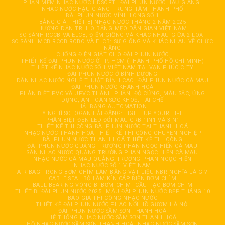
PHẦN MỀM NHẠC NƯỚC HDSOFT
ĐÀI PHUN NƯỚC HÂỤ GIANG
NHẠC NƯỚC HẬU GIANG TRUNG TÂM THÀNH PHỐ
ĐÀI PHUN NƯỚC VĨNH LONG SỐ 1
BẢNG GIÁ THIẾT BỊ NHẠC NƯỚC THÁNG 2 NĂM 2025
HƯỚNG DẪN TRỊ HO BẰNG MẸO DÂN GIAN VIỆT NAM
SO SÁNH RCCB VÀ ELCB, ĐIỂM GIỐNG VÀ KHÁC NHAU GIỮA 2 LOẠI
SO SÁNH MCB RCCB RCBO VÀ ELCB: SỰ GIỐNG VÀ KHÁC NHAU VỀ CHỨC
NĂNG
CHỐNG ĐIỆN GIẬT CHO ĐÀI PHUN NƯỚC
THIẾT KẾ ĐÀI PHUN NƯỚC Ở TP. HCM (THÀNH PHỐ HỒ CHÍ MINH)
THIẾT KẾ NHẠC NƯỚC SỐ 1 VIỆT NAM TẠI VẠN PHÚC CITY
ĐÀI PHUN NƯỚC Ở BÌNH DƯƠNG
DÀN NHẠC NƯỚC NGHỆ THUẬT ĐỈNH CAO
ĐÀI PHUN NƯỚC CÀ MAU
ĐÀI PHUN NƯỚC KHÁNH HOÀ
PHÂN BIỆT PVC VÀ UPVC THÀNH PHẦN, ĐỘ CỨNG, MÀU SẮC, ỨNG
DỤNG, AN TOÀN SỨC KHOẺ, TÁI CHẾ
HẢI ĐĂNG AUTOMATION
Ý NGHĨ SOLOGAN HẢI ĐĂNG: LIGHT UP YOUR LIFE
PHÂN BIỆT ĐÈN LED ĐỔI MÀU GRB 1IN1 VÀ 3IN1
THIẾT KẾ THI CÔNG ĐÀI PHUN NƯỚC TẠI THANH HOÁ
NHẠC NƯỚC THANH HOÁ THIẾT KẾ THI CÔNG CHUYÊN NGHIỆP
ĐÀI PHUN NƯỚC THANH HOÁ THIẾT KẾ THI CÔNG
ĐÀI PHUN NƯỚC QUẢNG TRƯỜNG PHAN NGỌC HIỂN CÀ MAU
SÀN NHẠC NƯỚC QUẢNG TRƯỜNG PHAN NGỌC HIỂN CÀ MAU
NHẠC NƯỚC CÀ MAU QUẢNG TRƯỜNG PHAN NGỌC HIỂN
NHẠC NƯỚC SỐ 1 VIỆT NAM
AIR BAG TRONG BƠM CHÌM LÀM BẰNG VẬT LIỆU NBR NGHĨA LÀ GÌ?
CABLE SEAL BỘ LÀM KÍN CÁP ĐIỆN BƠM CHÌM
BALL BEARING VÒNG BI BƠM CHÌM
CẦU TẠO BƠM CHÌM
THIẾT BỊ ĐÀI PHUN NƯỚC 2025
MẪU ĐÀI PHUN NƯỚC ĐẸP THÁNG 10
BÁO GIÁ THI CÔNG NHẠC NƯỚC
THIẾT KẾ ĐÀI PHUN NƯỚC PHAO NỔI HỒ GƯƠM HÀ NỘI
ĐÀI PHUN NƯỚC SẦM SƠN THANH HOÁ
HỆ THỐNG NHẠC NƯỚC SẦM SƠN THANH HOÁ
HỒ NHẠC NƯỚC SẦM SƠN THANH HOÁ
NHẠC NƯỚC SẦM SƠN