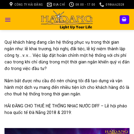
Skip
CÔNG TY HẢI ĐĂNG
ĐỊA CHỈ
08:00 - 17:00
0986662028
to
content
Quý khách hàng đang cần hệ thống phục vụ trong thời gian
ngắn như: lễ khai trương, hội nghị, đãi tiệc, lễ kỹ niệm thành lập
công ty….v..v…. Việc lắp đặt hoàn chỉnh một hệ thống với chi phí
cao trong khi chỉ dùng trong một thời gian ngắn khiến quý vị đắn
đo trong việc đầu tư?
Nắm bắt được nhu cầu đó nên chúng tôi đã tạo dựng và vận
hành một dịch vụ mang đến nhiều tiện ích cho khách hàng đó là
cho thuê hệ thống trong thời gian ngắn.
HẢI ĐĂNG CHO THUÊ HỆ THỐNG NHẠC NƯỚC DIFF – Lễ hội pháo
hoa quốc tế Đà Nẵng 2018 & 2019: