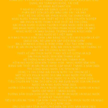
PHÂN BIỆT PVC VÀ UPVC THÀNH PHẦN, ĐỘ CỨNG, MÀU SẮC, ỨNG
DỤNG, AN TOÀN SỨC KHOẺ, TÁI CHẾ
HẢI ĐĂNG AUTOMATION
Ý NGHĨ SOLOGAN HẢI ĐĂNG: LIGHT UP YOUR LIFE
PHÂN BIỆT ĐÈN LED ĐỔI MÀU GRB 1IN1 VÀ 3IN1
THIẾT KẾ THI CÔNG ĐÀI PHUN NƯỚC TẠI THANH HOÁ
NHẠC NƯỚC THANH HOÁ THIẾT KẾ THI CÔNG CHUYÊN NGHIỆP
ĐÀI PHUN NƯỚC THANH HOÁ THIẾT KẾ THI CÔNG
ĐÀI PHUN NƯỚC QUẢNG TRƯỜNG PHAN NGỌC HIỂN CÀ MAU
SÀN NHẠC NƯỚC QUẢNG TRƯỜNG PHAN NGỌC HIỂN CÀ MAU
NHẠC NƯỚC CÀ MAU QUẢNG TRƯỜNG PHAN NGỌC HIỂN
NHẠC NƯỚC SỐ 1 VIỆT NAM
AIR BAG TRONG BƠM CHÌM LÀM BẰNG VẬT LIỆU NBR NGHĨA LÀ GÌ?
CABLE SEAL BỘ LÀM KÍN CÁP ĐIỆN BƠM CHÌM
BALL BEARING VÒNG BI BƠM CHÌM
CẦU TẠO BƠM CHÌM
THIẾT BỊ ĐÀI PHUN NƯỚC 2025
MẪU ĐÀI PHUN NƯỚC ĐẸP THÁNG 10
BÁO GIÁ THI CÔNG NHẠC NƯỚC
THIẾT KẾ ĐÀI PHUN NƯỚC PHAO NỔI HỒ GƯƠM HÀ NỘI
ĐÀI PHUN NƯỚC SẦM SƠN THANH HOÁ
HỆ THỐNG NHẠC NƯỚC SẦM SƠN THANH HOÁ
HỒ NHẠC NƯỚC SẦM SƠN THANH HOÁ
NHẠC NƯỚC SẦM SƠN
BẢNG GIÁ THIẾT BỊ ĐÀI PHUN NƯỚC CẬP NHẬT THÁNG 2 NĂM 2026
THI CÔNG NHẠC NƯỚC TẠI TPHCM SỐ 1
CÔNG TY THI CÔNG ĐÀI PHUN NƯỚC TẠI TPHCM SỐ 1
MỘT SỐ VÒI PHUN NƯỚC CHO SÀN NHẠC NƯỚC PHỔ BIẾN
HƯỚNG DẪN THIẾT KẾ NHẠC NƯỚC TỪ A ĐẾN Z NĂM 2026
TIÊU CHUẨN AN TOÀN CHO ĐÈN LED ÂM DƯỚI NƯỚC CỦA ĐÀI PHUN
NƯỚC VÀ NHẠC NƯỚC NĂM 2026
HƯỚNG DẪN CHỌN VÒI PHUN NƯỚC CHO ĐÀI PHUN NƯỚC VÀ NHẠC
NƯỚC CẬP NHẬT THÁNG 3/2026
HƯỚNG DẪN CHỌN BƠM CHÌM CHO ĐÀI PHUN NƯỚC VÀ NHẠC NƯỚC
CHUẨN KỸ THUẬT 2026
TIÊU CHUẨN AN TOÀN CỦA BƠM CHÌM TRONG ĐÀI PHUN NƯỚC VÀ NHẠC
NƯỚC TỪ A–Z NĂM 2026
CÁC LOẠI MÁY TĂM NƯỚC PHỔ BIẾN TẠI VIỆT NAM NĂM 2026