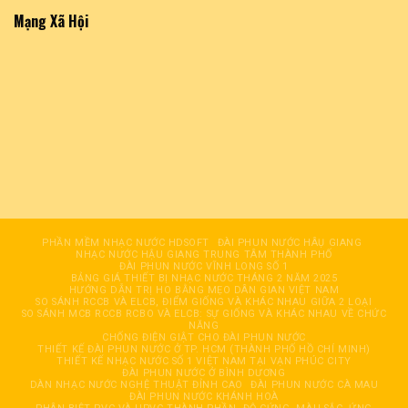
Mạng Xã Hội
PHẦN MỀM NHẠC NƯỚC HDSOFT
ĐÀI PHUN NƯỚC HÂỤ GIANG
NHẠC NƯỚC HẬU GIANG TRUNG TÂM THÀNH PHỐ
ĐÀI PHUN NƯỚC VĨNH LONG SỐ 1
BẢNG GIÁ THIẾT BỊ NHẠC NƯỚC THÁNG 2 NĂM 2025
HƯỚNG DẪN TRỊ HO BẰNG MẸO DÂN GIAN VIỆT NAM
SO SÁNH RCCB VÀ ELCB, ĐIỂM GIỐNG VÀ KHÁC NHAU GIỮA 2 LOẠI
SO SÁNH MCB RCCB RCBO VÀ ELCB: SỰ GIỐNG VÀ KHÁC NHAU VỀ CHỨC
NĂNG
CHỐNG ĐIỆN GIẬT CHO ĐÀI PHUN NƯỚC
THIẾT KẾ ĐÀI PHUN NƯỚC Ở TP. HCM (THÀNH PHỐ HỒ CHÍ MINH)
THIẾT KẾ NHẠC NƯỚC SỐ 1 VIỆT NAM TẠI VẠN PHÚC CITY
ĐÀI PHUN NƯỚC Ở BÌNH DƯƠNG
DÀN NHẠC NƯỚC NGHỆ THUẬT ĐỈNH CAO
ĐÀI PHUN NƯỚC CÀ MAU
ĐÀI PHUN NƯỚC KHÁNH HOÀ