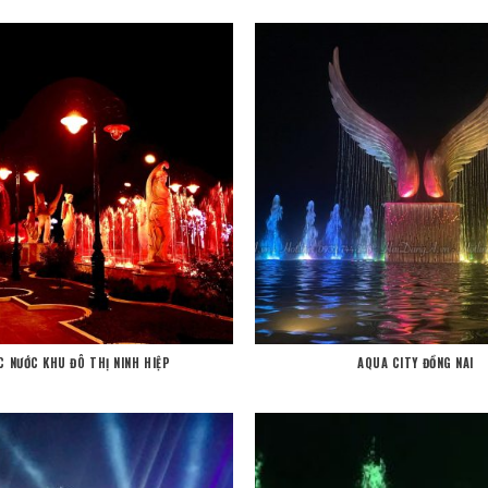
C NƯỚC KHU ĐÔ THỊ NINH HIỆP
AQUA CITY ĐỒNG NAI