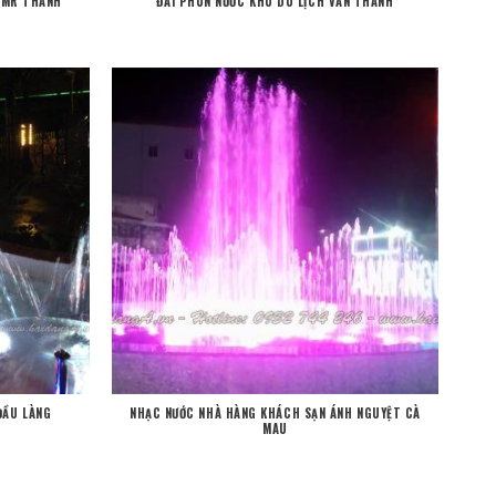
Ự MR THÀNH
ĐÀI PHUN NƯỚC KHU DU LỊCH VĂN THÁNH
ĐẦU LÀNG
NHẠC NƯỚC NHÀ HÀNG KHÁCH SẠN ÁNH NGUYỆT CÀ
MAU