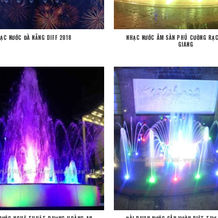
ẠC NƯỚC ĐÀ NẴNG DIFF 2018
NHẠC NƯỚC ÂM SÀN PHÚ CƯỜNG RẠC
GIANG