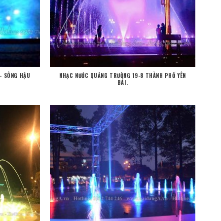
– SÔNG HẬU
NHẠC NƯỚC QUẢNG TRƯỜNG 19-8 THÀNH PHỐ YÊN
BÁI.