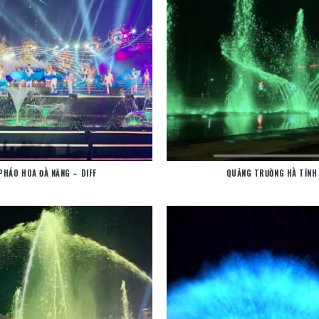
PHÁO HOA ĐÀ NĂNG – DIFF
QUẢNG TRƯỜNG HÀ TĨNH