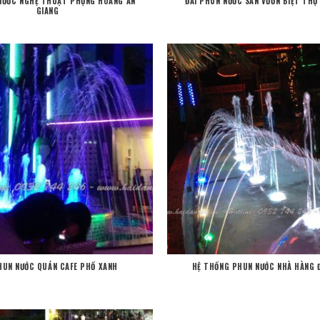
 NƯỚC NGHỆ THUẬT PHỤNG HOÀNG AN
ĐÀI PHUN NƯỚC SÂN VƯỜN BIỆT TH
GIANG
HUN NƯỚC QUÁN CAFE PHỐ XANH
HỆ THỐNG PHUN NƯỚC NHÀ HÀNG 