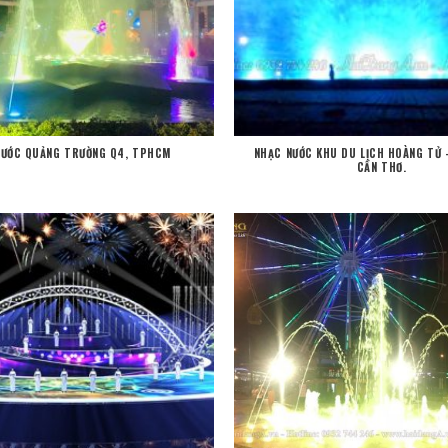
NƯỚC QUẢNG TRƯỜNG Q4, TPHCM
NHẠC NƯỚC KHU DU LỊCH HOÀNG TỬ 
CẦN THƠ.