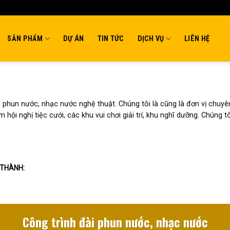
SẢN PHẨM
DỰ ÁN
TIN TỨC
DỊCH VỤ
LIÊN HỆ
 phun nước, nhạc nước nghệ thuật. Chúng tôi là cũng là đơn vị chuyên t
 hội nghị tiệc cưới, các khu vui chơi giải trí, khu nghĩ dưỡng. Chúng
 THÀNH:
Công trình đài phun nước, nhạc nước