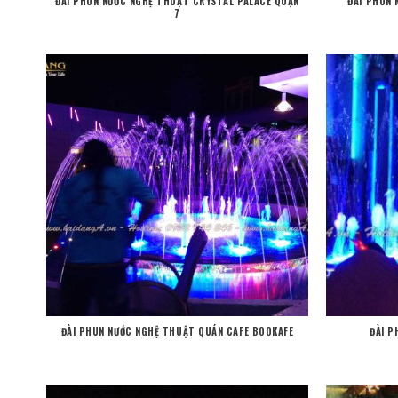
ĐÀI PHUN NƯỚC NGHỆ THUẬT CRYSTAL PALACE QUẬN
ĐÀI PHUN
7
ĐÀI PHUN NƯỚC NGHỆ THUẬT QUÁN CAFE BOOKAFE
ĐÀI P