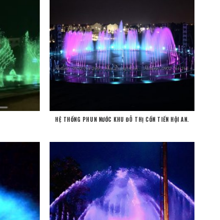
HỆ THỐNG PHUN NƯỚC KHU ĐÔ THỊ CỒN TIẾN HỘI AN.