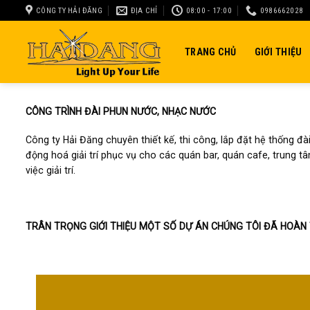
Skip
CÔNG TY HẢI ĐĂNG
ĐỊA CHỈ
08:00 - 17:00
0986662028
to
content
TRANG CHỦ
GIỚI THIỆU
CÔNG TRÌNH ĐÀI PHUN NƯỚC, NHẠC NƯỚC
Công ty Hải Đăng chuyên thiết kế, thi công, lắp đặt hệ thống đài
động hoá giải trí phục vụ cho các quán bar, quán cafe, trung tâm
việc giải trí.
TRÂN TRỌNG GIỚI THIỆU MỘT SỐ DỰ ÁN CHÚNG TÔI ĐÃ HOÀN