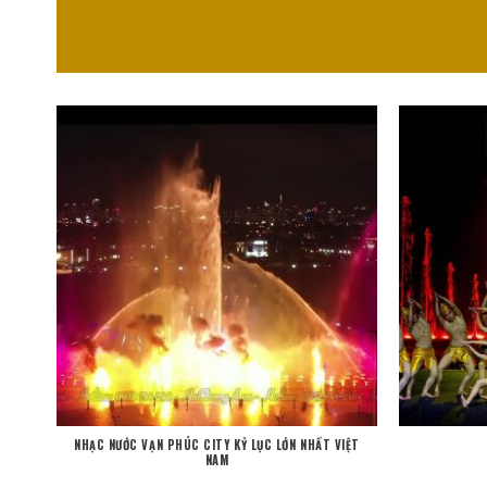
NHẠC NƯỚC VẠN PHÚC CITY KỶ LỤC LỚN NHẤT VIỆT
NAM