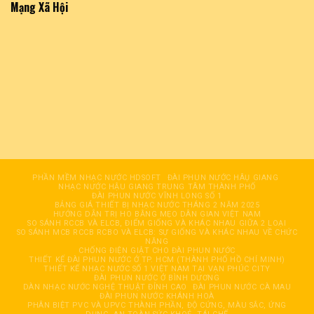
Mạng Xã Hội
PHẦN MỀM NHẠC NƯỚC HDSOFT
ĐÀI PHUN NƯỚC HÂỤ GIANG
NHẠC NƯỚC HẬU GIANG TRUNG TÂM THÀNH PHỐ
ĐÀI PHUN NƯỚC VĨNH LONG SỐ 1
BẢNG GIÁ THIẾT BỊ NHẠC NƯỚC THÁNG 2 NĂM 2025
HƯỚNG DẪN TRỊ HO BẰNG MẸO DÂN GIAN VIỆT NAM
SO SÁNH RCCB VÀ ELCB, ĐIỂM GIỐNG VÀ KHÁC NHAU GIỮA 2 LOẠI
SO SÁNH MCB RCCB RCBO VÀ ELCB: SỰ GIỐNG VÀ KHÁC NHAU VỀ CHỨC
NĂNG
CHỐNG ĐIỆN GIẬT CHO ĐÀI PHUN NƯỚC
THIẾT KẾ ĐÀI PHUN NƯỚC Ở TP. HCM (THÀNH PHỐ HỒ CHÍ MINH)
THIẾT KẾ NHẠC NƯỚC SỐ 1 VIỆT NAM TẠI VẠN PHÚC CITY
ĐÀI PHUN NƯỚC Ở BÌNH DƯƠNG
DÀN NHẠC NƯỚC NGHỆ THUẬT ĐỈNH CAO
ĐÀI PHUN NƯỚC CÀ MAU
ĐÀI PHUN NƯỚC KHÁNH HOÀ
PHÂN BIỆT PVC VÀ UPVC THÀNH PHẦN, ĐỘ CỨNG, MÀU SẮC, ỨNG