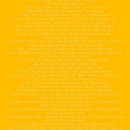
DỤNG, AN TOÀN SỨC KHOẺ, TÁI CHẾ
HẢI ĐĂNG AUTOMATION
Ý NGHĨ SOLOGAN HẢI ĐĂNG: LIGHT UP YOUR LIFE
PHÂN BIỆT ĐÈN LED ĐỔI MÀU GRB 1IN1 VÀ 3IN1
THIẾT KẾ THI CÔNG ĐÀI PHUN NƯỚC TẠI THANH HOÁ
NHẠC NƯỚC THANH HOÁ THIẾT KẾ THI CÔNG CHUYÊN NGHIỆP
ĐÀI PHUN NƯỚC THANH HOÁ THIẾT KẾ THI CÔNG
ĐÀI PHUN NƯỚC QUẢNG TRƯỜNG PHAN NGỌC HIỂN CÀ MAU
SÀN NHẠC NƯỚC QUẢNG TRƯỜNG PHAN NGỌC HIỂN CÀ MAU
NHẠC NƯỚC CÀ MAU QUẢNG TRƯỜNG PHAN NGỌC HIỂN
NHẠC NƯỚC SỐ 1 VIỆT NAM
AIR BAG TRONG BƠM CHÌM LÀM BẰNG VẬT LIỆU NBR NGHĨA LÀ GÌ?
CABLE SEAL BỘ LÀM KÍN CÁP ĐIỆN BƠM CHÌM
BALL BEARING VÒNG BI BƠM CHÌM
CẦU TẠO BƠM CHÌM
THIẾT BỊ ĐÀI PHUN NƯỚC 2025
MẪU ĐÀI PHUN NƯỚC ĐẸP THÁNG 10
BÁO GIÁ THI CÔNG NHẠC NƯỚC
THIẾT KẾ ĐÀI PHUN NƯỚC PHAO NỔI HỒ GƯƠM HÀ NỘI
ĐÀI PHUN NƯỚC SẦM SƠN THANH HOÁ
HỆ THỐNG NHẠC NƯỚC SẦM SƠN THANH HOÁ
HỒ NHẠC NƯỚC SẦM SƠN THANH HOÁ
NHẠC NƯỚC SẦM SƠN
BẢNG GIÁ THIẾT BỊ ĐÀI PHUN NƯỚC CẬP NHẬT THÁNG 2 NĂM 2026
THI CÔNG NHẠC NƯỚC TẠI TPHCM SỐ 1
CÔNG TY THI CÔNG ĐÀI PHUN NƯỚC TẠI TPHCM SỐ 1
MỘT SỐ VÒI PHUN NƯỚC CHO SÀN NHẠC NƯỚC PHỔ BIẾN
HƯỚNG DẪN THIẾT KẾ NHẠC NƯỚC TỪ A ĐẾN Z NĂM 2026
TIÊU CHUẨN AN TOÀN CHO ĐÈN LED ÂM DƯỚI NƯỚC CỦA ĐÀI PHUN
NƯỚC VÀ NHẠC NƯỚC NĂM 2026
HƯỚNG DẪN CHỌN VÒI PHUN NƯỚC CHO ĐÀI PHUN NƯỚC VÀ NHẠC
NƯỚC CẬP NHẬT THÁNG 3/2026
HƯỚNG DẪN CHỌN BƠM CHÌM CHO ĐÀI PHUN NƯỚC VÀ NHẠC NƯỚC
CHUẨN KỸ THUẬT 2026
TIÊU CHUẨN AN TOÀN CỦA BƠM CHÌM TRONG ĐÀI PHUN NƯỚC VÀ NHẠC
NƯỚC TỪ A–Z NĂM 2026
CÁC LOẠI MÁY TĂM NƯỚC PHỔ BIẾN TẠI VIỆT NAM NĂM 2026
CÁC THƯƠNG HIỆU MÁY TĂM NƯỚC PHỔ BIẾN TẠI VIỆT NAM THÁNG 3