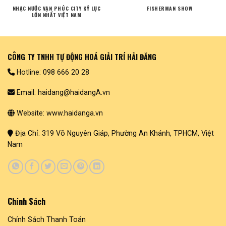
NHẠC NƯỚC VẠN PHÚC CITY KỶ LỤC
FISHERMAN SHOW
LỚN NHẤT VIỆT NAM
CÔNG TY TNHH TỰ ĐỘNG HOÁ GIẢI TRÍ HẢI ĐĂNG
Hotline: 098 666 20 28
Email: haidang@haidangA.vn
Website: www.haidanga.vn
Địa Chỉ: 319 Võ Nguyên Giáp, Phường An Khánh, TPHCM, Việt
Nam
Chính Sách
Chính Sách Thanh Toán