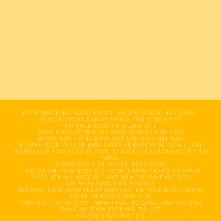
PHẦN MỀM NHẠC NƯỚC HDSOFT
ĐÀI PHUN NƯỚC HÂỤ GIANG
NHẠC NƯỚC HẬU GIANG TRUNG TÂM THÀNH PHỐ
ĐÀI PHUN NƯỚC VĨNH LONG SỐ 1
BẢNG GIÁ THIẾT BỊ NHẠC NƯỚC THÁNG 2 NĂM 2025
HƯỚNG DẪN TRỊ HO BẰNG MẸO DÂN GIAN VIỆT NAM
SO SÁNH RCCB VÀ ELCB, ĐIỂM GIỐNG VÀ KHÁC NHAU GIỮA 2 LOẠI
SO SÁNH MCB RCCB RCBO VÀ ELCB: SỰ GIỐNG VÀ KHÁC NHAU VỀ CHỨC
NĂNG
CHỐNG ĐIỆN GIẬT CHO ĐÀI PHUN NƯỚC
THIẾT KẾ ĐÀI PHUN NƯỚC Ở TP. HCM (THÀNH PHỐ HỒ CHÍ MINH)
THIẾT KẾ NHẠC NƯỚC SỐ 1 VIỆT NAM TẠI VẠN PHÚC CITY
ĐÀI PHUN NƯỚC Ở BÌNH DƯƠNG
DÀN NHẠC NƯỚC NGHỆ THUẬT ĐỈNH CAO
ĐÀI PHUN NƯỚC CÀ MAU
ĐÀI PHUN NƯỚC KHÁNH HOÀ
PHÂN BIỆT PVC VÀ UPVC THÀNH PHẦN, ĐỘ CỨNG, MÀU SẮC, ỨNG
DỤNG, AN TOÀN SỨC KHOẺ, TÁI CHẾ
HẢI ĐĂNG AUTOMATION