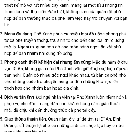
thiết kế mở với rất nhiều cây xanh, mang lại một bầu không khí
trong lành và thư giãn. Đặc biệt, không gian của quán rất phù
hợp để bạn thưởng thức cà phê, làm việc hay trò chuyện với bạn
bè.
Menu đa dạng
: Phố Xanh phục vụ nhiều loại đồ uống phong phú
từ cà phê truyền thống, trà, sinh tố cho đến các loại thức uống
mới lạ. Ngoài ra, quán còn có các món bánh ngọt, ăn vặt phù
hợp để bạn nhâm nhi cùng đồ uống.
Phong cách thiết kế hiện đại nhưng ấm cúng
: Mặc dù nằm ở khu
vực Dĩ An, không gian của Phố Xanh vẫn giữ được sự hiện đại và
tiện nghi. Quán có nhiều góc ngồi khác nhau, từ bàn cà phê nhỏ
cho những cuộc trò chuyện riêng tư đến những khu vực lớn
thích hợp cho nhóm bạn hoặc gia đình.
Dịch vụ tận tình
: Đội ngũ nhân viên tại Phố Xanh luôn niềm nở và
phục vụ chu đáo, mang đến cho khách hàng cảm giác thoải
mái, dễ chịu khi đến thưởng thức cà phê tại đây.
Giao thông thuận tiện
: Quán nằm ở vị trí dễ tìm tại Dĩ An, Bình
Dương, rất thuận lợi cho cả những ai đi làm, học tập hay cư trú