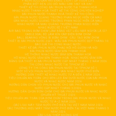
Ý NGHĨ SOLOGAN HẢI ĐĂNG: LIGHT UP YOUR LIFE
PHÂN BIỆT ĐÈN LED ĐỔI MÀU GRB 1IN1 VÀ 3IN1
THIẾT KẾ THI CÔNG ĐÀI PHUN NƯỚC TẠI THANH HOÁ
NHẠC NƯỚC THANH HOÁ THIẾT KẾ THI CÔNG CHUYÊN NGHIỆP
ĐÀI PHUN NƯỚC THANH HOÁ THIẾT KẾ THI CÔNG
ĐÀI PHUN NƯỚC QUẢNG TRƯỜNG PHAN NGỌC HIỂN CÀ MAU
SÀN NHẠC NƯỚC QUẢNG TRƯỜNG PHAN NGỌC HIỂN CÀ MAU
NHẠC NƯỚC CÀ MAU QUẢNG TRƯỜNG PHAN NGỌC HIỂN
NHẠC NƯỚC SỐ 1 VIỆT NAM
AIR BAG TRONG BƠM CHÌM LÀM BẰNG VẬT LIỆU NBR NGHĨA LÀ GÌ?
CABLE SEAL BỘ LÀM KÍN CÁP ĐIỆN BƠM CHÌM
BALL BEARING VÒNG BI BƠM CHÌM
CẦU TẠO BƠM CHÌM
THIẾT BỊ ĐÀI PHUN NƯỚC 2025
MẪU ĐÀI PHUN NƯỚC ĐẸP THÁNG 10
BÁO GIÁ THI CÔNG NHẠC NƯỚC
THIẾT KẾ ĐÀI PHUN NƯỚC PHAO NỔI HỒ GƯƠM HÀ NỘI
ĐÀI PHUN NƯỚC SẦM SƠN THANH HOÁ
HỆ THỐNG NHẠC NƯỚC SẦM SƠN THANH HOÁ
HỒ NHẠC NƯỚC SẦM SƠN THANH HOÁ
NHẠC NƯỚC SẦM SƠN
BẢNG GIÁ THIẾT BỊ ĐÀI PHUN NƯỚC CẬP NHẬT THÁNG 2 NĂM 2026
THI CÔNG NHẠC NƯỚC TẠI TPHCM SỐ 1
CÔNG TY THI CÔNG ĐÀI PHUN NƯỚC TẠI TPHCM SỐ 1
MỘT SỐ VÒI PHUN NƯỚC CHO SÀN NHẠC NƯỚC PHỔ BIẾN
HƯỚNG DẪN THIẾT KẾ NHẠC NƯỚC TỪ A ĐẾN Z NĂM 2026
TIÊU CHUẨN AN TOÀN CHO ĐÈN LED ÂM DƯỚI NƯỚC CỦA ĐÀI PHUN
NƯỚC VÀ NHẠC NƯỚC NĂM 2026
HƯỚNG DẪN CHỌN VÒI PHUN NƯỚC CHO ĐÀI PHUN NƯỚC VÀ NHẠC
NƯỚC CẬP NHẬT THÁNG 3/2026
HƯỚNG DẪN CHỌN BƠM CHÌM CHO ĐÀI PHUN NƯỚC VÀ NHẠC NƯỚC
CHUẨN KỸ THUẬT 2026
TIÊU CHUẨN AN TOÀN CỦA BƠM CHÌM TRONG ĐÀI PHUN NƯỚC VÀ NHẠC
NƯỚC TỪ A–Z NĂM 2026
CÁC LOẠI MÁY TĂM NƯỚC PHỔ BIẾN TẠI VIỆT NAM NĂM 2026
CÁC THƯƠNG HIỆU MÁY TĂM NƯỚC PHỔ BIẾN TẠI VIỆT NAM THÁNG 3
NĂM 2026
CÁC LOẠI THÉP KHÔNG GHỈ