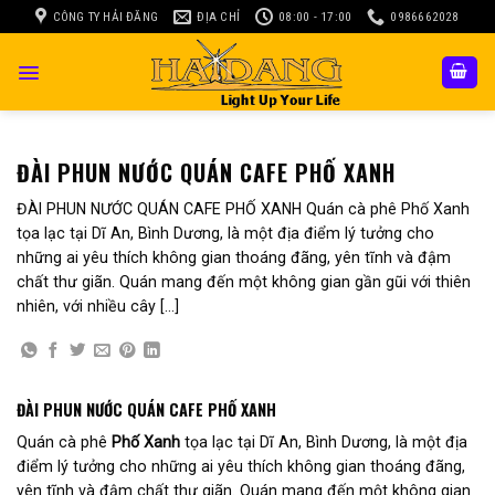
Skip
CÔNG TY HẢI ĐĂNG
ĐỊA CHỈ
08:00 - 17:00
0986662028
to
content
ĐÀI PHUN NƯỚC QUÁN CAFE PHỐ XANH
ĐÀI PHUN NƯỚC QUÁN CAFE PHỐ XANH Quán cà phê Phố Xanh
tọa lạc tại Dĩ An, Bình Dương, là một địa điểm lý tưởng cho
những ai yêu thích không gian thoáng đãng, yên tĩnh và đậm
chất thư giãn. Quán mang đến một không gian gần gũi với thiên
nhiên, với nhiều cây […]
ĐÀI PHUN NƯỚC QUÁN CAFE PHỐ XANH
Quán cà phê
Phố Xanh
tọa lạc tại Dĩ An, Bình Dương, là một địa
điểm lý tưởng cho những ai yêu thích không gian thoáng đãng,
yên tĩnh và đậm chất thư giãn. Quán mang đến một không gian