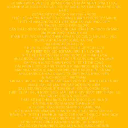
SO SÁNH RCCB VÀ ELCB, ĐIỂM GIỐNG VÀ KHÁC NHAU GIỮA 2 LOẠI
SO SÁNH MCB RCCB RCBO VÀ ELCB: SỰ GIỐNG VÀ KHÁC NHAU VỀ CHỨC
NĂNG
CHỐNG ĐIỆN GIẬT CHO ĐÀI PHUN NƯỚC
THIẾT KẾ ĐÀI PHUN NƯỚC Ở TP. HCM (THÀNH PHỐ HỒ CHÍ MINH)
THIẾT KẾ NHẠC NƯỚC SỐ 1 VIỆT NAM TẠI VẠN PHÚC CITY
ĐÀI PHUN NƯỚC Ở BÌNH DƯƠNG
DÀN NHẠC NƯỚC NGHỆ THUẬT ĐỈNH CAO
ĐÀI PHUN NƯỚC CÀ MAU
ĐÀI PHUN NƯỚC KHÁNH HOÀ
PHÂN BIỆT PVC VÀ UPVC THÀNH PHẦN, ĐỘ CỨNG, MÀU SẮC, ỨNG
DỤNG, AN TOÀN SỨC KHOẺ, TÁI CHẾ
HẢI ĐĂNG AUTOMATION
Ý NGHĨ SOLOGAN HẢI ĐĂNG: LIGHT UP YOUR LIFE
PHÂN BIỆT ĐÈN LED ĐỔI MÀU GRB 1IN1 VÀ 3IN1
THIẾT KẾ THI CÔNG ĐÀI PHUN NƯỚC TẠI THANH HOÁ
NHẠC NƯỚC THANH HOÁ THIẾT KẾ THI CÔNG CHUYÊN NGHIỆP
ĐÀI PHUN NƯỚC THANH HOÁ THIẾT KẾ THI CÔNG
ĐÀI PHUN NƯỚC QUẢNG TRƯỜNG PHAN NGỌC HIỂN CÀ MAU
SÀN NHẠC NƯỚC QUẢNG TRƯỜNG PHAN NGỌC HIỂN CÀ MAU
NHẠC NƯỚC CÀ MAU QUẢNG TRƯỜNG PHAN NGỌC HIỂN
NHẠC NƯỚC SỐ 1 VIỆT NAM
AIR BAG TRONG BƠM CHÌM LÀM BẰNG VẬT LIỆU NBR NGHĨA LÀ GÌ?
CABLE SEAL BỘ LÀM KÍN CÁP ĐIỆN BƠM CHÌM
BALL BEARING VÒNG BI BƠM CHÌM
CẦU TẠO BƠM CHÌM
THIẾT BỊ ĐÀI PHUN NƯỚC 2025
MẪU ĐÀI PHUN NƯỚC ĐẸP THÁNG 10
BÁO GIÁ THI CÔNG NHẠC NƯỚC
THIẾT KẾ ĐÀI PHUN NƯỚC PHAO NỔI HỒ GƯƠM HÀ NỘI
ĐÀI PHUN NƯỚC SẦM SƠN THANH HOÁ
HỆ THỐNG NHẠC NƯỚC SẦM SƠN THANH HOÁ
HỒ NHẠC NƯỚC SẦM SƠN THANH HOÁ
NHẠC NƯỚC SẦM SƠN
BẢNG GIÁ THIẾT BỊ ĐÀI PHUN NƯỚC CẬP NHẬT THÁNG 2 NĂM 2026
THI CÔNG NHẠC NƯỚC TẠI TPHCM SỐ 1
CÔNG TY THI CÔNG ĐÀI PHUN NƯỚC TẠI TPHCM SỐ 1
MỘT SỐ VÒI PHUN NƯỚC CHO SÀN NHẠC NƯỚC PHỔ BIẾN