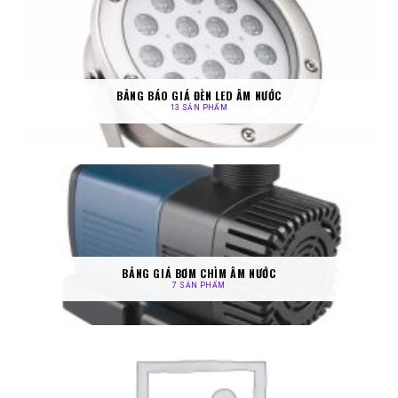
BẢNG BÁO GIÁ ĐÈN LED ÂM NƯỚC
13 SẢN PHẨM
BẢNG GIÁ BƠM CHÌM ÂM NƯỚC
7 SẢN PHẨM