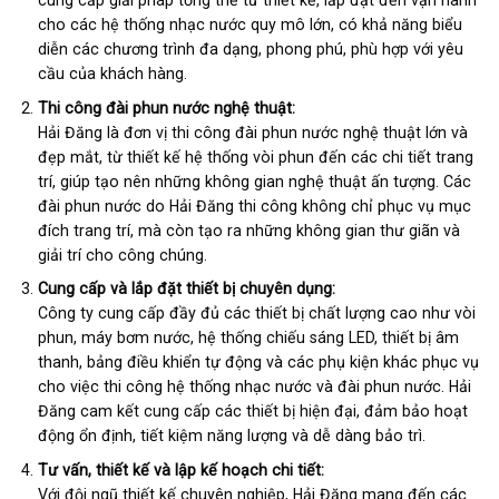
cung cấp giải pháp tổng thể từ thiết kế, lắp đặt đến vận hành
cho các hệ thống nhạc nước quy mô lớn, có khả năng biểu
diễn các chương trình đa dạng, phong phú, phù hợp với yêu
cầu của khách hàng.
Thi công đài phun nước nghệ thuật:
Hải Đăng là đơn vị thi công đài phun nước nghệ thuật lớn và
đẹp mắt, từ thiết kế hệ thống vòi phun đến các chi tiết trang
trí, giúp tạo nên những không gian nghệ thuật ấn tượng. Các
đài phun nước do Hải Đăng thi công không chỉ phục vụ mục
đích trang trí, mà còn tạo ra những không gian thư giãn và
giải trí cho công chúng.
Cung cấp và lắp đặt thiết bị chuyên dụng:
Công ty cung cấp đầy đủ các thiết bị chất lượng cao như vòi
phun, máy bơm nước, hệ thống chiếu sáng LED, thiết bị âm
thanh, bảng điều khiển tự động và các phụ kiện khác phục vụ
cho việc thi công hệ thống nhạc nước và đài phun nước. Hải
Đăng cam kết cung cấp các thiết bị hiện đại, đảm bảo hoạt
động ổn định, tiết kiệm năng lượng và dễ dàng bảo trì.
Tư vấn, thiết kế và lập kế hoạch chi tiết:
Với đội ngũ thiết kế chuyên nghiệp, Hải Đăng mang đến các