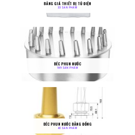
BẢNG GIÁ THIẾT BỊ TỦ ĐIỆN
33 SẢN PHẨM
BÉC PHUN NƯỚC
189 SẢN PHẨM
BÉC PHUN NƯỚC BẰNG ĐỒNG
40 SẢN PHẨM