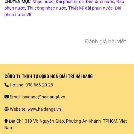
CHUYÊN MỤC
:
Nhạc nước
,
Đài phun nước
,
Đèn dưới nước
,
Đầu
phun nước
,
Thi công nhạc nước
,
Thiết kế đài phun nước
;
Đài
phun nước VIP
Đánh giá bài viết
CÔNG TY TNHH TỰ ĐỘNG HOÁ GIẢI TRÍ HẢI ĐĂNG
Hotline: 098 666 20 28
Email: haidang@haidangA.vn
Website: www.haidanga.vn
Địa Chỉ: 319 Võ Nguyên Giáp, Phường An Khánh, TPHCM, Việt
Nam