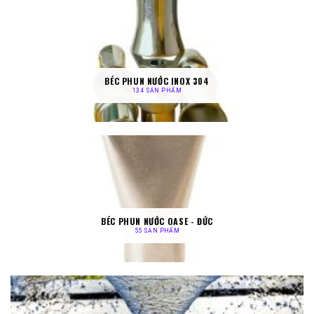
BÉC PHUN NƯỚC INOX 304
134 SẢN PHẨM
BÉC PHUN NƯỚC OASE - ĐỨC
55 SẢN PHẨM