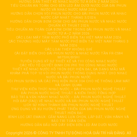
HƯỚNG DẪN THIẾT KẾ NHẠC NƯỚC TỪ A ĐẾN Z NĂM 2026
TIÊU CHUẨN AN TOÀN CHO ĐÈN LED ÂM DƯỚI NƯỚC CỦA ĐÀI PHUN
NƯỚC VÀ NHẠC NƯỚC NĂM 2026
HƯỚNG DẪN CHỌN VÒI PHUN NƯỚC CHO ĐÀI PHUN NƯỚC VÀ NHẠC
NƯỚC CẬP NHẬT THÁNG 3/2026
HƯỚNG DẪN CHỌN BƠM CHÌM CHO ĐÀI PHUN NƯỚC VÀ NHẠC NƯỚC
CHUẨN KỸ THUẬT 2026
TIÊU CHUẨN AN TOÀN CỦA BƠM CHÌM TRONG ĐÀI PHUN NƯỚC VÀ NHẠC
NƯỚC TỪ A–Z NĂM 2026
CÁC LOẠI MÁY TĂM NƯỚC PHỔ BIẾN TẠI VIỆT NAM NĂM 2026
CÁC THƯƠNG HIỆU MÁY TĂM NƯỚC PHỔ BIẾN TẠI VIỆT NAM THÁNG 3
NĂM 2026
CÁC LOẠI THÉP KHÔNG GHỈ
CÀI ĐẶT BIẾN CHO ĐÀI PHUN NƯỚC & NHẠC NƯỚC TẦN FR-CS84
MITSHUBISHI
TUYỂN DỤNG KỸ SƯ THIẾT KẾ VÀ THI CÔNG NHẠC NƯỚC
CÁC YẾU TỐ QUYẾT ĐỊNH CHI PHÍ THI CÔNG NHẠC NƯỚC
THIẾT KẾ NHẠC NƯỚC HỒ TRÒN ĐẸP, HIỆN ĐẠI, ĐA DẠNG MẪU MÃ
KHÁM PHÁ TOP 10 VÒI PHUN NƯỚC THÔNG DỤNG NHẤT CHO NHẠC
NƯỚC VÀ ĐÀI PHUN NƯỚC
VÒI PHUN SƯƠNG VÀ CÁC PHỤ KIỆN INOX 304 CHO HỆ THỐNG LÀM MÁT
VÀ CẢNH QUAN
THƯ VIỆN KIẾN THỨC NHẠC NƯỚC – ĐÀI PHUN NƯỚC NGHỆ THUẬT
ĐÀI PHUN NƯỚC NGHỆ THUẬT & KIẾN THỨC TỔNG HỢP
BẢO TRÌ & VẬN HÀNH NHẠC NƯỚC – ĐÀI PHUN NƯỚC NGHỆ THUẬT
HỎI ĐÁP (FAQ) VỀ NHẠC NƯỚC VÀ ĐÀI PHUN NƯỚC NGHỆ THUẬT
LỊCH SỬ HÌNH THÀNH ĐÀI PHUN NƯỚC NGHỆ THUẬT
ỨNG DỤNG VÀ XU HƯỚNG PHÁT TRIỂN CỦA ĐÀI PHUN NƯỚC NGHỆ
THUẬT HIỆN ĐẠI
BÌNH LỌC CÁT EMAUX: CẨM NANG LỰA CHỌN, LẮP ĐẶT, VẬN HÀNH VÀ
BẢO TRÌ TOÀN DIỆN
HƯỚNG DẪN ĐẤU NỐI DÂY ĐIỆN ĐÈN LED ÂM DƯỚI NƯỚC
Copyright 2026 © CÔNG TY TNHH TỰ ĐỘNG HOÁ GIẢI TRÍ HẢI ĐĂNG. All