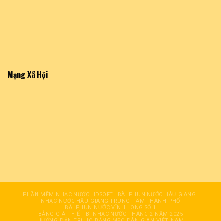
Mạng Xã Hội
PHẦN MỀM NHẠC NƯỚC HDSOFT
ĐÀI PHUN NƯỚC HÂỤ GIANG
NHẠC NƯỚC HẬU GIANG TRUNG TÂM THÀNH PHỐ
ĐÀI PHUN NƯỚC VĨNH LONG SỐ 1
BẢNG GIÁ THIẾT BỊ NHẠC NƯỚC THÁNG 2 NĂM 2025
HƯỚNG DẪN TRỊ HO BẰNG MẸO DÂN GIAN VIỆT NAM