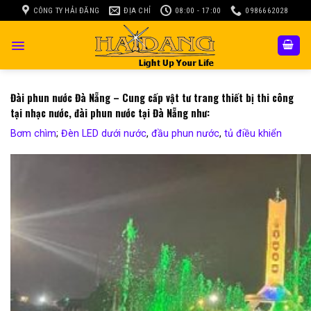
Skip
CÔNG TY HẢI ĐĂNG
ĐỊA CHỈ
08:00 - 17:00
0986662028
to
content
Đài phun nước Đà Nẵng – Cung cấp vật tư trang thiết bị thi công
tại nhạc nước, đài phun nước tại Đà Nẵng như:
Bơm chìm
;
Đèn LED dưới nước
,
đầu phun nước
,
tủ điều khiển