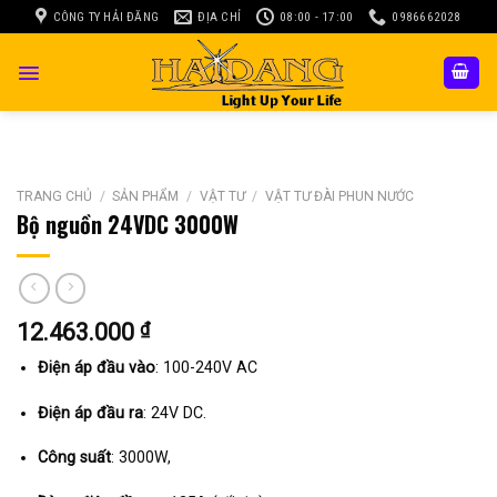
Skip
CÔNG TY HẢI ĐĂNG
ĐỊA CHỈ
08:00 - 17:00
0986662028
to
content
TRANG CHỦ
/
SẢN PHẨM
/
VẬT TƯ
/
VẬT TƯ ĐÀI PHUN NƯỚC
Bộ nguồn 24VDC 3000W
12.463.000
₫
Điện áp đầu vào
: 100-240V AC
Điện áp đầu ra
: 24V DC.
Công suất
: 3000W,