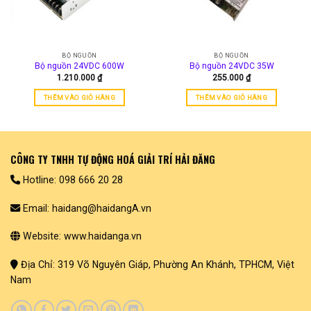
BỘ NGUỒN
BỘ NGUỒN
Bộ nguồn 24VDC 600W
Bộ nguồn 24VDC 35W
1.210.000
₫
255.000
₫
THÊM VÀO GIỎ HÀNG
THÊM VÀO GIỎ HÀNG
CÔNG TY TNHH TỰ ĐỘNG HOÁ GIẢI TRÍ HẢI ĐĂNG
Hotline: 098 666 20 28
Email: haidang@haidangA.vn
Website: www.haidanga.vn
Địa Chỉ: 319 Võ Nguyên Giáp, Phường An Khánh, TPHCM, Việt
Nam