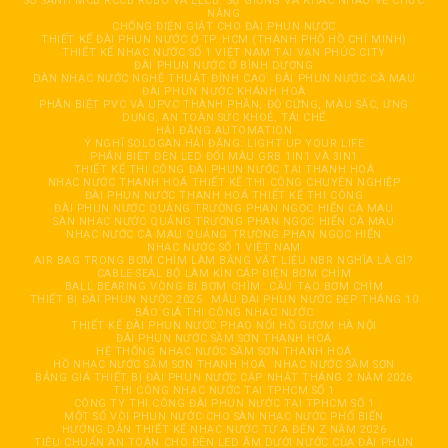
SO SÁNH MCB RCCB RCBO VÀ ELCB: SỰ GIỐNG VÀ KHÁC NHAU VỀ CHỨC
NĂNG
CHỐNG ĐIỆN GIẬT CHO ĐÀI PHUN NƯỚC
THIẾT KẾ ĐÀI PHUN NƯỚC Ở TP. HCM (THÀNH PHỐ HỒ CHÍ MINH)
THIẾT KẾ NHẠC NƯỚC SỐ 1 VIỆT NAM TẠI VẠN PHÚC CITY
ĐÀI PHUN NƯỚC Ở BÌNH DƯƠNG
DÀN NHẠC NƯỚC NGHỆ THUẬT ĐỈNH CAO
ĐÀI PHUN NƯỚC CÀ MAU
ĐÀI PHUN NƯỚC KHÁNH HOÀ
PHÂN BIỆT PVC VÀ UPVC THÀNH PHẦN, ĐỘ CỨNG, MÀU SẮC, ỨNG
DỤNG, AN TOÀN SỨC KHOẺ, TÁI CHẾ
HẢI ĐĂNG AUTOMATION
Ý NGHĨ SOLOGAN HẢI ĐĂNG: LIGHT UP YOUR LIFE
PHÂN BIỆT ĐÈN LED ĐỔI MÀU GRB 1IN1 VÀ 3IN1
THIẾT KẾ THI CÔNG ĐÀI PHUN NƯỚC TẠI THANH HOÁ
NHẠC NƯỚC THANH HOÁ THIẾT KẾ THI CÔNG CHUYÊN NGHIỆP
ĐÀI PHUN NƯỚC THANH HOÁ THIẾT KẾ THI CÔNG
ĐÀI PHUN NƯỚC QUẢNG TRƯỜNG PHAN NGỌC HIỂN CÀ MAU
SÀN NHẠC NƯỚC QUẢNG TRƯỜNG PHAN NGỌC HIỂN CÀ MAU
NHẠC NƯỚC CÀ MAU QUẢNG TRƯỜNG PHAN NGỌC HIỂN
NHẠC NƯỚC SỐ 1 VIỆT NAM
AIR BAG TRONG BƠM CHÌM LÀM BẰNG VẬT LIỆU NBR NGHĨA LÀ GÌ?
CABLE SEAL BỘ LÀM KÍN CÁP ĐIỆN BƠM CHÌM
BALL BEARING VÒNG BI BƠM CHÌM
CẦU TẠO BƠM CHÌM
THIẾT BỊ ĐÀI PHUN NƯỚC 2025
MẪU ĐÀI PHUN NƯỚC ĐẸP THÁNG 10
BÁO GIÁ THI CÔNG NHẠC NƯỚC
THIẾT KẾ ĐÀI PHUN NƯỚC PHAO NỔI HỒ GƯƠM HÀ NỘI
ĐÀI PHUN NƯỚC SẦM SƠN THANH HOÁ
HỆ THỐNG NHẠC NƯỚC SẦM SƠN THANH HOÁ
HỒ NHẠC NƯỚC SẦM SƠN THANH HOÁ
NHẠC NƯỚC SẦM SƠN
BẢNG GIÁ THIẾT BỊ ĐÀI PHUN NƯỚC CẬP NHẬT THÁNG 2 NĂM 2026
THI CÔNG NHẠC NƯỚC TẠI TPHCM SỐ 1
CÔNG TY THI CÔNG ĐÀI PHUN NƯỚC TẠI TPHCM SỐ 1
MỘT SỐ VÒI PHUN NƯỚC CHO SÀN NHẠC NƯỚC PHỔ BIẾN
HƯỚNG DẪN THIẾT KẾ NHẠC NƯỚC TỪ A ĐẾN Z NĂM 2026
TIÊU CHUẨN AN TOÀN CHO ĐÈN LED ÂM DƯỚI NƯỚC CỦA ĐÀI PHUN