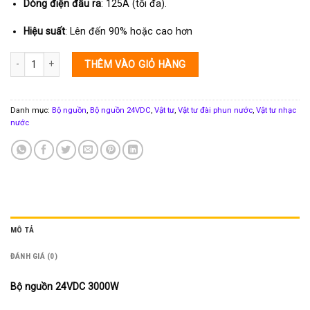
Dòng điện đầu ra
: 125A (tối đa).
Hiệu suất
: Lên đến 90% hoặc cao hơn
Bộ nguồn 24VDC 3000W số lượng
THÊM VÀO GIỎ HÀNG
Danh mục:
Bộ nguồn
,
Bộ nguồn 24VDC
,
Vật tư
,
Vật tư đài phun nước
,
Vật tư nhạc
nước
MÔ TẢ
ĐÁNH GIÁ (0)
Bộ nguồn 24VDC 3000W