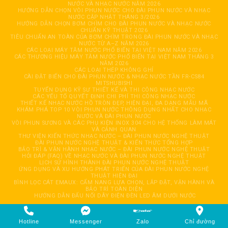
NƯỚC VÀ NHẠC NƯỚC NĂM 2026
HƯỚNG DẪN CHỌN VÒI PHUN NƯỚC CHO ĐÀI PHUN NƯỚC VÀ NHẠC
NƯỚC CẬP NHẬT THÁNG 3/2026
HƯỚNG DẪN CHỌN BƠM CHÌM CHO ĐÀI PHUN NƯỚC VÀ NHẠC NƯỚC
CHUẨN KỸ THUẬT 2026
TIÊU CHUẨN AN TOÀN CỦA BƠM CHÌM TRONG ĐÀI PHUN NƯỚC VÀ NHẠC
NƯỚC TỪ A–Z NĂM 2026
CÁC LOẠI MÁY TĂM NƯỚC PHỔ BIẾN TẠI VIỆT NAM NĂM 2026
CÁC THƯƠNG HIỆU MÁY TĂM NƯỚC PHỔ BIẾN TẠI VIỆT NAM THÁNG 3
NĂM 2026
CÁC LOẠI THÉP KHÔNG GHỈ
CÀI ĐẶT BIẾN CHO ĐÀI PHUN NƯỚC & NHẠC NƯỚC TẦN FR-CS84
MITSHUBISHI
TUYỂN DỤNG KỸ SƯ THIẾT KẾ VÀ THI CÔNG NHẠC NƯỚC
CÁC YẾU TỐ QUYẾT ĐỊNH CHI PHÍ THI CÔNG NHẠC NƯỚC
THIẾT KẾ NHẠC NƯỚC HỒ TRÒN ĐẸP, HIỆN ĐẠI, ĐA DẠNG MẪU MÃ
KHÁM PHÁ TOP 10 VÒI PHUN NƯỚC THÔNG DỤNG NHẤT CHO NHẠC
NƯỚC VÀ ĐÀI PHUN NƯỚC
VÒI PHUN SƯƠNG VÀ CÁC PHỤ KIỆN INOX 304 CHO HỆ THỐNG LÀM MÁT
VÀ CẢNH QUAN
THƯ VIỆN KIẾN THỨC NHẠC NƯỚC – ĐÀI PHUN NƯỚC NGHỆ THUẬT
ĐÀI PHUN NƯỚC NGHỆ THUẬT & KIẾN THỨC TỔNG HỢP
BẢO TRÌ & VẬN HÀNH NHẠC NƯỚC – ĐÀI PHUN NƯỚC NGHỆ THUẬT
HỎI ĐÁP (FAQ) VỀ NHẠC NƯỚC VÀ ĐÀI PHUN NƯỚC NGHỆ THUẬT
LỊCH SỬ HÌNH THÀNH ĐÀI PHUN NƯỚC NGHỆ THUẬT
ỨNG DỤNG VÀ XU HƯỚNG PHÁT TRIỂN CỦA ĐÀI PHUN NƯỚC NGHỆ
THUẬT HIỆN ĐẠI
BÌNH LỌC CÁT EMAUX: CẨM NANG LỰA CHỌN, LẮP ĐẶT, VẬN HÀNH VÀ
BẢO TRÌ TOÀN DIỆN
HƯỚNG DẪN ĐẤU NỐI DÂY ĐIỆN ĐÈN LED ÂM DƯỚI NƯỚC
Copyright 2026 © CÔNG TY TNHH TỰ ĐỘNG HOÁ GIẢI TRÍ HẢI ĐĂNG. All
rights reserved. Design by
HaiDang
Hotline
Messenger
Zalo
Chỉ đường