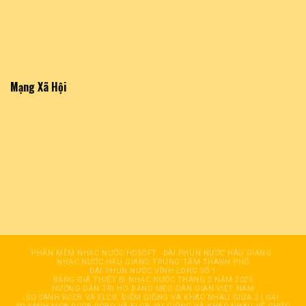
Mạng Xã Hội
PHẦN MỀM NHẠC NƯỚC HDSOFT
ĐÀI PHUN NƯỚC HÂỤ GIANG
NHẠC NƯỚC HẬU GIANG TRUNG TÂM THÀNH PHỐ
ĐÀI PHUN NƯỚC VĨNH LONG SỐ 1
BẢNG GIÁ THIẾT BỊ NHẠC NƯỚC THÁNG 2 NĂM 2025
HƯỚNG DẪN TRỊ HO BẰNG MẸO DÂN GIAN VIỆT NAM
SO SÁNH RCCB VÀ ELCB, ĐIỂM GIỐNG VÀ KHÁC NHAU GIỮA 2 LOẠI