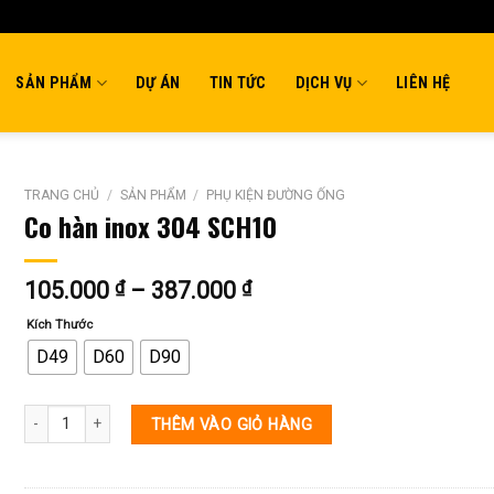
SẢN PHẨM
DỰ ÁN
TIN TỨC
DỊCH VỤ
LIÊN HỆ
TRANG CHỦ
/
SẢN PHẨM
/
PHỤ KIỆN ĐƯỜNG ỐNG
Co hàn inox 304 SCH10
Khoảng
105.000
₫
–
387.000
₫
giá:
Kích Thước
từ
105.000 ₫
D49
D60
D90
đến
387.000 ₫
Co hàn inox 304 SCH10 số lượng
THÊM VÀO GIỎ HÀNG