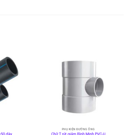
PHỤ KIỆN ĐƯỜNG ỐNG
D50 dày
Chữ T rút giảm Bình Minh PVC-U