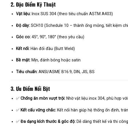
2. Đặc Điểm Kỹ Thuật
Vật liệu:
Inox SUS 304 (theo tiêu chuẩn ASTM A403)
Độ dày:
SCH10 (Schedule 10 – thành ống mỏng, tiết kiệm chi p
Góc co:
45°, 90°, 180° (theo yêu cầu)
Kết nối:
Hàn đối đầu (Butt Weld)
Bề mặt:
Mịn, đánh bóng hoặc satin
Tiêu chuẩn:
ANSI/ASME B16.9, DIN, JIS, BS
3. Ưu Điểm Nổi Bật
✅
Chống ăn mòn vượt trội:
Nhờ vật liệu inox 304, phù hợp vớ
✅
Kết cấu vững chắc:
Kết nối hàn giúp hệ thống ổn định, tránh
✅
Đa dạng kích thước & góc độ:
Dễ dàng thiết kế và thi công