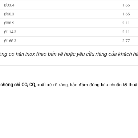
Ø33.4
1.65
Ø60.3
1.65
Ø88.9
2.11
Ø114.3
2.11
Ø168.3
2.77
ông co hàn inox theo bản vẽ hoặc yêu cầu riêng của khách h
ủ
chứng chỉ CO, CQ
, xuất xứ rõ ràng, bảo đảm đúng tiêu chuẩn kỹ thuậ