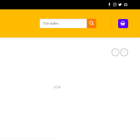
Tìm
kiếm:
XÓA