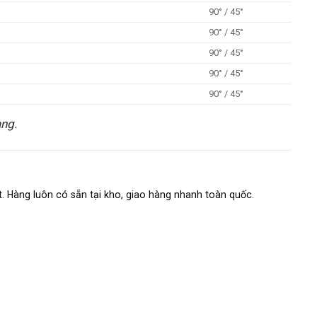
90° / 45°
90° / 45°
90° / 45°
90° / 45°
90° / 45°
àng.
t. Hàng luôn có sẵn tại kho, giao hàng nhanh toàn quốc.