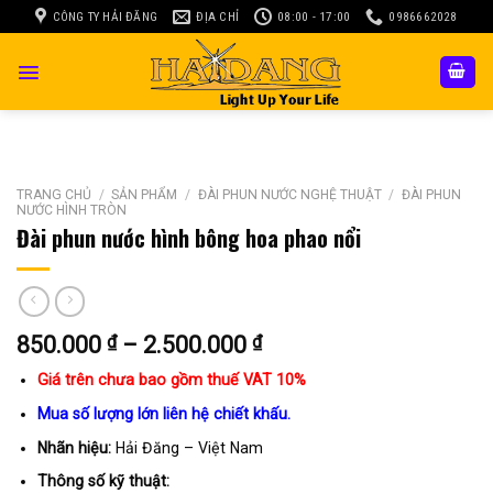
Skip
CÔNG TY HẢI ĐĂNG
ĐỊA CHỈ
08:00 - 17:00
0986662028
to
content
TRANG CHỦ
/
SẢN PHẨM
/
ĐÀI PHUN NƯỚC NGHỆ THUẬT
/
ĐÀI PHUN
NƯỚC HÌNH TRÒN
Đài phun nước hình bông hoa phao nổi
Khoảng
850.000
₫
–
2.500.000
₫
giá:
Giá trên chưa bao gồm thuế VAT 10%
từ
850.000 ₫
Mua số lượng lớn liên hệ chiết khấu.
đến
Nhãn hiệu:
Hải Đăng – Việt Nam
2.500.000 ₫
Thông số kỹ thuật: