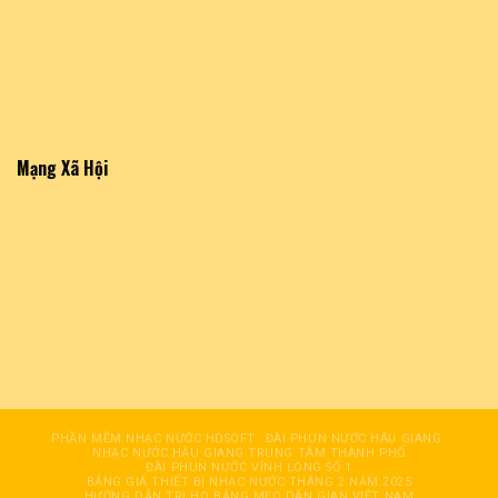
Mạng Xã Hội
PHẦN MỀM NHẠC NƯỚC HDSOFT
ĐÀI PHUN NƯỚC HÂỤ GIANG
NHẠC NƯỚC HẬU GIANG TRUNG TÂM THÀNH PHỐ
ĐÀI PHUN NƯỚC VĨNH LONG SỐ 1
BẢNG GIÁ THIẾT BỊ NHẠC NƯỚC THÁNG 2 NĂM 2025
HƯỚNG DẪN TRỊ HO BẰNG MẸO DÂN GIAN VIỆT NAM