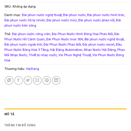
SKU:
Không áp dụng
Danh mục:
Đài phun nước nghệ thuật
,
Đài phun nước
,
Đài phun nước hình tròn
,
Đài phun nước hồ tự nhiên
,
Đài phun nước mini
,
Đài phun nước phao nổi
,
Đài
phun nước trên sông
Thẻ:
Đài phun nước công viên
,
Đài Phun Nước Hình Bông Hoa Phao Nổi
,
Đài
Phun Nước Hồ Cảnh Quan
,
Đài Phun Nước Inox 304
,
đài phun nước nghệ thuật
,
Đài phun nước ngoài trời
,
Đài Phun Nước Phao Nổi
,
Đài phun nước resort
,
Đầu
Phun Nước Bông Hoa 3 Tầng
,
Hải Đăng Automation
,
Nhạc Nước Hải Đăng
,
Phao
Nổi Nhạc Nước
,
Thiết bị nhạc nước
,
Vòi Phun Nghệ Thuật
,
Vòi Phun Nước Bông
Hoa
Thương hiệu:
HaiDang
MÔ TẢ
THÔNG TIN BỔ SUNG