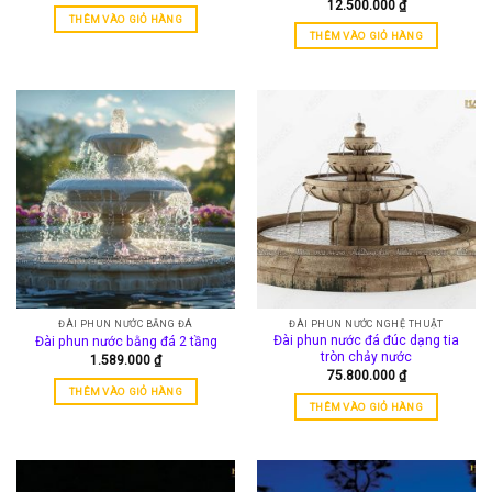
12.500.000
₫
THÊM VÀO GIỎ HÀNG
THÊM VÀO GIỎ HÀNG
ĐÀI PHUN NƯỚC BẰNG ĐÁ
ĐÀI PHUN NƯỚC NGHỆ THUẬT
Đài phun nước đá đúc dạng tia
Đài phun nước bằng đá 2 tầng
tròn chảy nước
1.589.000
₫
75.800.000
₫
THÊM VÀO GIỎ HÀNG
THÊM VÀO GIỎ HÀNG