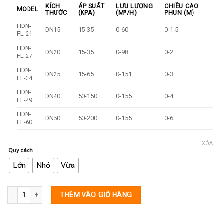
KÍCH
ÁP SUẤT
LƯU LƯỢNG
CHIỀU CAO
MODEL
THƯỚC
(KPA)
(M³/H)
PHUN (M)
HDN-
DN15
15-35
0-60
0-1.5
FL-21
HDN-
DN20
15-35
0-98
0-2
FL-27
HDN-
DN25
15-65
0-151
0-3
FL-34
HDN-
DN40
50-150
0-155
0-4
FL-49
HDN-
DN50
50-200
0-155
0-6
FL-60
XÓA
Quy cách
Lớn
Nhỏ
Vừa
Đài phun nước hình bông hoa phao nổi số lượng
THÊM VÀO GIỎ HÀNG