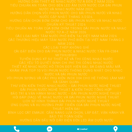
HƯỚNG DẪN THIẾT KẾ NHẠC NƯỚC TỪ A ĐẾN Z NĂM 2026
TIÊU CHUẨN AN TOÀN CHO ĐÈN LED ÂM DƯỚI NƯỚC CỦA ĐÀI PHUN
NƯỚC VÀ NHẠC NƯỚC NĂM 2026
HƯỚNG DẪN CHỌN VÒI PHUN NƯỚC CHO ĐÀI PHUN NƯỚC VÀ NHẠC
NƯỚC CẬP NHẬT THÁNG 3/2026
HƯỚNG DẪN CHỌN BƠM CHÌM CHO ĐÀI PHUN NƯỚC VÀ NHẠC NƯỚC
CHUẨN KỸ THUẬT 2026
TIÊU CHUẨN AN TOÀN CỦA BƠM CHÌM TRONG ĐÀI PHUN NƯỚC VÀ NHẠC
NƯỚC TỪ A–Z NĂM 2026
CÁC LOẠI MÁY TĂM NƯỚC PHỔ BIẾN TẠI VIỆT NAM NĂM 2026
CÁC THƯƠNG HIỆU MÁY TĂM NƯỚC PHỔ BIẾN TẠI VIỆT NAM THÁNG 3
NĂM 2026
CÁC LOẠI THÉP KHÔNG GHỈ
CÀI ĐẶT BIẾN CHO ĐÀI PHUN NƯỚC & NHẠC NƯỚC TẦN FR-CS84
MITSHUBISHI
TUYỂN DỤNG KỸ SƯ THIẾT KẾ VÀ THI CÔNG NHẠC NƯỚC
CÁC YẾU TỐ QUYẾT ĐỊNH CHI PHÍ THI CÔNG NHẠC NƯỚC
THIẾT KẾ NHẠC NƯỚC HỒ TRÒN ĐẸP, HIỆN ĐẠI, ĐA DẠNG MẪU MÃ
KHÁM PHÁ TOP 10 VÒI PHUN NƯỚC THÔNG DỤNG NHẤT CHO NHẠC
NƯỚC VÀ ĐÀI PHUN NƯỚC
VÒI PHUN SƯƠNG VÀ CÁC PHỤ KIỆN INOX 304 CHO HỆ THỐNG LÀM MÁT
VÀ CẢNH QUAN
THƯ VIỆN KIẾN THỨC NHẠC NƯỚC – ĐÀI PHUN NƯỚC NGHỆ THUẬT
ĐÀI PHUN NƯỚC NGHỆ THUẬT & KIẾN THỨC TỔNG HỢP
BẢO TRÌ & VẬN HÀNH NHẠC NƯỚC – ĐÀI PHUN NƯỚC NGHỆ THUẬT
HỎI ĐÁP (FAQ) VỀ NHẠC NƯỚC VÀ ĐÀI PHUN NƯỚC NGHỆ THUẬT
LỊCH SỬ HÌNH THÀNH ĐÀI PHUN NƯỚC NGHỆ THUẬT
ỨNG DỤNG VÀ XU HƯỚNG PHÁT TRIỂN CỦA ĐÀI PHUN NƯỚC NGHỆ
THUẬT HIỆN ĐẠI
BÌNH LỌC CÁT EMAUX: CẨM NANG LỰA CHỌN, LẮP ĐẶT, VẬN HÀNH VÀ
BẢO TRÌ TOÀN DIỆN
HƯỚNG DẪN ĐẤU NỐI DÂY ĐIỆN ĐÈN LED ÂM DƯỚI NƯỚC
Copyright 2026 © CÔNG TY TNHH TỰ ĐỘNG HOÁ GIẢI TRÍ HẢI ĐĂNG. All