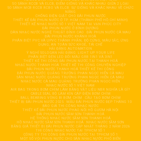
SO SÁNH RCCB VÀ ELCB, ĐIỂM GIỐNG VÀ KHÁC NHAU GIỮA 2 LOẠI
SO SÁNH MCB RCCB RCBO VÀ ELCB: SỰ GIỐNG VÀ KHÁC NHAU VỀ CHỨC
NĂNG
CHỐNG ĐIỆN GIẬT CHO ĐÀI PHUN NƯỚC
THIẾT KẾ ĐÀI PHUN NƯỚC Ở TP. HCM (THÀNH PHỐ HỒ CHÍ MINH)
THIẾT KẾ NHẠC NƯỚC SỐ 1 VIỆT NAM TẠI VẠN PHÚC CITY
ĐÀI PHUN NƯỚC Ở BÌNH DƯƠNG
DÀN NHẠC NƯỚC NGHỆ THUẬT ĐỈNH CAO
ĐÀI PHUN NƯỚC CÀ MAU
ĐÀI PHUN NƯỚC KHÁNH HOÀ
PHÂN BIỆT PVC VÀ UPVC THÀNH PHẦN, ĐỘ CỨNG, MÀU SẮC, ỨNG
DỤNG, AN TOÀN SỨC KHOẺ, TÁI CHẾ
HẢI ĐĂNG AUTOMATION
Ý NGHĨ SOLOGAN HẢI ĐĂNG: LIGHT UP YOUR LIFE
PHÂN BIỆT ĐÈN LED ĐỔI MÀU GRB 1IN1 VÀ 3IN1
THIẾT KẾ THI CÔNG ĐÀI PHUN NƯỚC TẠI THANH HOÁ
NHẠC NƯỚC THANH HOÁ THIẾT KẾ THI CÔNG CHUYÊN NGHIỆP
ĐÀI PHUN NƯỚC THANH HOÁ THIẾT KẾ THI CÔNG
ĐÀI PHUN NƯỚC QUẢNG TRƯỜNG PHAN NGỌC HIỂN CÀ MAU
SÀN NHẠC NƯỚC QUẢNG TRƯỜNG PHAN NGỌC HIỂN CÀ MAU
NHẠC NƯỚC CÀ MAU QUẢNG TRƯỜNG PHAN NGỌC HIỂN
NHẠC NƯỚC SỐ 1 VIỆT NAM
AIR BAG TRONG BƠM CHÌM LÀM BẰNG VẬT LIỆU NBR NGHĨA LÀ GÌ?
CABLE SEAL BỘ LÀM KÍN CÁP ĐIỆN BƠM CHÌM
BALL BEARING VÒNG BI BƠM CHÌM
CẦU TẠO BƠM CHÌM
THIẾT BỊ ĐÀI PHUN NƯỚC 2025
MẪU ĐÀI PHUN NƯỚC ĐẸP THÁNG 10
BÁO GIÁ THI CÔNG NHẠC NƯỚC
THIẾT KẾ ĐÀI PHUN NƯỚC PHAO NỔI HỒ GƯƠM HÀ NỘI
ĐÀI PHUN NƯỚC SẦM SƠN THANH HOÁ
HỆ THỐNG NHẠC NƯỚC SẦM SƠN THANH HOÁ
HỒ NHẠC NƯỚC SẦM SƠN THANH HOÁ
NHẠC NƯỚC SẦM SƠN
BẢNG GIÁ THIẾT BỊ ĐÀI PHUN NƯỚC CẬP NHẬT THÁNG 2 NĂM 2026
THI CÔNG NHẠC NƯỚC TẠI TPHCM SỐ 1
CÔNG TY THI CÔNG ĐÀI PHUN NƯỚC TẠI TPHCM SỐ 1
MỘT SỐ VÒI PHUN NƯỚC CHO SÀN NHẠC NƯỚC PHỔ BIẾN