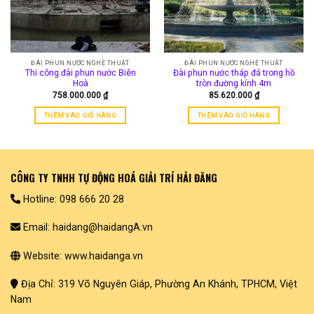
ĐÀI PHUN NƯỚC NGHỆ THUẬT
ĐÀI PHUN NƯỚC NGHỆ THUẬT
Thi công đài phun nước Biên
Đài phun nước tháp đá trong hồ
Hoà
tròn đường kính 4m
758.000.000
₫
85.620.000
₫
THÊM VÀO GIỎ HÀNG
THÊM VÀO GIỎ HÀNG
CÔNG TY TNHH TỰ ĐỘNG HOÁ GIẢI TRÍ HẢI ĐĂNG
Hotline: 098 666 20 28
Email: haidang@haidangA.vn
Website: www.haidanga.vn
Địa Chỉ: 319 Võ Nguyên Giáp, Phường An Khánh, TPHCM, Việt
Nam