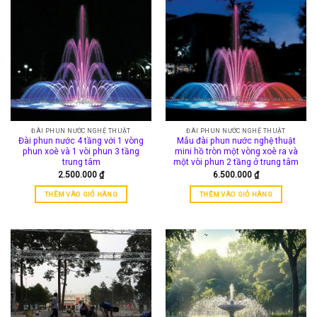
ĐÀI PHUN NƯỚC NGHỆ THUẬT
ĐÀI PHUN NƯỚC NGHỆ THUẬT
Đài phun nước 4 tầng với 1 vòng
Mẫu đài phun nước nghệ thuật
phun xoè và 1 vòi phun 3 tầng
mini hồ tròn một vòng xoè ra và
trung tâm
một vòi phun 2 tầng ở trung tâm
2.500.000
₫
6.500.000
₫
THÊM VÀO GIỎ HÀNG
THÊM VÀO GIỎ HÀNG