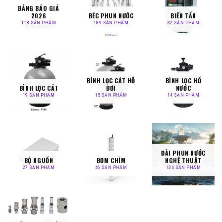
BẢNG BÁO GIÁ
2026
BÉC PHUN NƯỚC
BIẾN TẦN
118 SẢN PHẨM
189 SẢN PHẨM
32 SẢN PHẨM
BÌNH LỌC CÁT HỒ
BÌNH LỌC HỒ
BÌNH LỌC CÁT
BƠI
NƯỚC
19 SẢN PHẨM
15 SẢN PHẨM
14 SẢN PHẨM
ĐÀI PHUN NƯỚC
BỘ NGUỒN
BƠM CHÌM
NGHỆ THUẬT
27 SẢN PHẨM
46 SẢN PHẨM
134 SẢN PHẨM