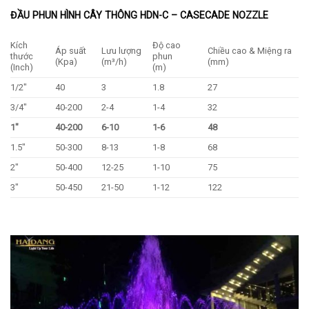
ĐẦU PHUN HÌNH CÂY THÔNG HDN-C – CASECADE NOZZLE
Kích
Độ cao
Áp suất
Lưu lượng
Chiều cao & Miệng ra
thước
phun
(Kpa)
(m³/h)
(mm)
(Inch)
(m)
1/2″
40
3
1.8
27
3/4″
40-200
2-4
1-4
32
1″
40-200
6-10
1-6
48
1.5″
50-300
8-13
1-8
68
2″
50-400
12-25
1-10
75
3″
50-450
21-50
1-12
122