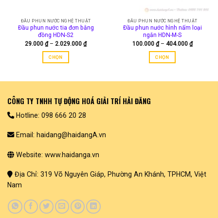
được
chọn
ĐẦU PHUN NƯỚC NGHỆ THUẬT
ĐẦU PHUN NƯỚC NGHỆ THUẬT
trên
Đầu phun nước tia đơn bằng
Đầu phun nước hình nấm loại
trang
đồng HDN-S2
ngắn HDN-M-S
Khoảng
Khoảng
29.000
₫
–
2.029.000
₫
100.000
₫
–
404.000
₫
sản
giá:
giá:
phẩm
từ
từ
CHỌN
CHỌN
29.000 ₫
100.000 
đến
đến
Sản
Sản
2.029.000 ₫
404.000 
phẩm
phẩm
này
này
có
có
CÔNG TY TNHH TỰ ĐỘNG HOÁ GIẢI TRÍ HẢI ĐĂNG
nhiều
nhiều
biến
biến
Hotline: 098 666 20 28
thể.
thể.
Các
Các
Email: haidang@haidangA.vn
tùy
tùy
chọn
chọn
Website: www.haidanga.vn
có
có
thể
thể
Địa Chỉ: 319 Võ Nguyên Giáp, Phường An Khánh, TPHCM, Việt
được
được
Nam
chọn
chọn
trên
trên
trang
trang
sản
sản