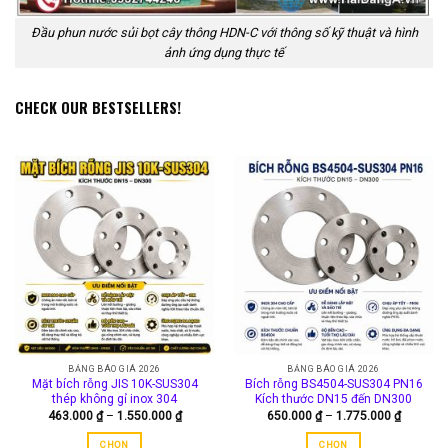
Đầu phun nước sủi bọt cây thông HDN-C với thông số kỹ thuật và hình
ảnh ứng dụng thực tế
CHECK OUR BESTSELLERS!
BẢNG BÁO GIÁ 2026
BẢNG BÁO GIÁ 2026
Mặt bích rỗng JIS 10K-SUS304
Bích rỗng BS4504-SUS304 PN16
thép không gỉ inox 304
Kích thước DN15 đến DN300
Khoảng
Khoảng
463.000
₫
–
1.550.000
₫
650.000
₫
–
1.775.000
₫
giá:
giá:
từ
từ
CHỌN
CHỌN