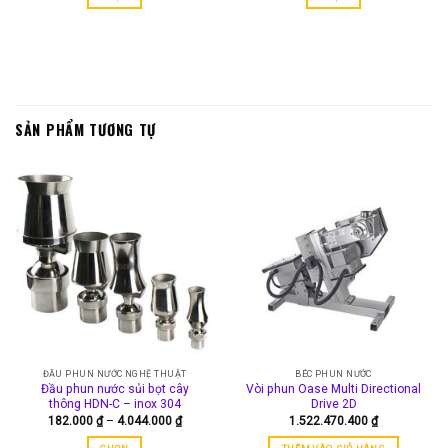
463.000 ₫
650.000
đến
đến
Sản
Sản
1.550.000 ₫
1.775.00
phẩm
phẩm
này
này
có
có
nhiều
nhiều
biến
biến
SẢN PHẨM TƯƠNG TỰ
thể.
thể.
Các
Các
tùy
tùy
chọn
chọn
có
có
thể
thể
được
được
chọn
chọn
trên
trên
trang
trang
sản
sản
phẩm
phẩm
ĐẦU PHUN NƯỚC NGHỆ THUẬT
BÉC PHUN NƯỚC
Đầu phun nước sủi bọt cây
Vòi phun Oase Multi Directional
thông HDN-C – inox 304
Drive 2D
Khoảng
182.000
₫
–
4.044.000
₫
1.522.470.400
₫
giá:
từ