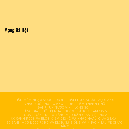
Mạng Xã Hội
PHẦN MỀM NHẠC NƯỚC HDSOFT
ĐÀI PHUN NƯỚC HÂỤ GIANG
NHẠC NƯỚC HẬU GIANG TRUNG TÂM THÀNH PHỐ
ĐÀI PHUN NƯỚC VĨNH LONG SỐ 1
BẢNG GIÁ THIẾT BỊ NHẠC NƯỚC THÁNG 2 NĂM 2025
HƯỚNG DẪN TRỊ HO BẰNG MẸO DÂN GIAN VIỆT NAM
SO SÁNH RCCB VÀ ELCB, ĐIỂM GIỐNG VÀ KHÁC NHAU GIỮA 2 LOẠI
SO SÁNH MCB RCCB RCBO VÀ ELCB: SỰ GIỐNG VÀ KHÁC NHAU VỀ CHỨC
NĂNG