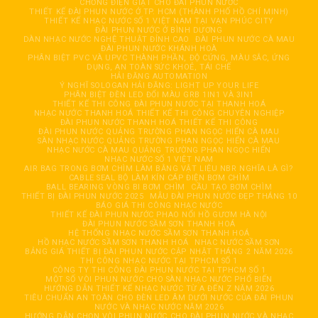
CHỐNG ĐIỆN GIẬT CHO ĐÀI PHUN NƯỚC
THIẾT KẾ ĐÀI PHUN NƯỚC Ở TP. HCM (THÀNH PHỐ HỒ CHÍ MINH)
THIẾT KẾ NHẠC NƯỚC SỐ 1 VIỆT NAM TẠI VẠN PHÚC CITY
ĐÀI PHUN NƯỚC Ở BÌNH DƯƠNG
DÀN NHẠC NƯỚC NGHỆ THUẬT ĐỈNH CAO
ĐÀI PHUN NƯỚC CÀ MAU
ĐÀI PHUN NƯỚC KHÁNH HOÀ
PHÂN BIỆT PVC VÀ UPVC THÀNH PHẦN, ĐỘ CỨNG, MÀU SẮC, ỨNG
DỤNG, AN TOÀN SỨC KHOẺ, TÁI CHẾ
HẢI ĐĂNG AUTOMATION
Ý NGHĨ SOLOGAN HẢI ĐĂNG: LIGHT UP YOUR LIFE
PHÂN BIỆT ĐÈN LED ĐỔI MÀU GRB 1IN1 VÀ 3IN1
THIẾT KẾ THI CÔNG ĐÀI PHUN NƯỚC TẠI THANH HOÁ
NHẠC NƯỚC THANH HOÁ THIẾT KẾ THI CÔNG CHUYÊN NGHIỆP
ĐÀI PHUN NƯỚC THANH HOÁ THIẾT KẾ THI CÔNG
ĐÀI PHUN NƯỚC QUẢNG TRƯỜNG PHAN NGỌC HIỂN CÀ MAU
SÀN NHẠC NƯỚC QUẢNG TRƯỜNG PHAN NGỌC HIỂN CÀ MAU
NHẠC NƯỚC CÀ MAU QUẢNG TRƯỜNG PHAN NGỌC HIỂN
NHẠC NƯỚC SỐ 1 VIỆT NAM
AIR BAG TRONG BƠM CHÌM LÀM BẰNG VẬT LIỆU NBR NGHĨA LÀ GÌ?
CABLE SEAL BỘ LÀM KÍN CÁP ĐIỆN BƠM CHÌM
BALL BEARING VÒNG BI BƠM CHÌM
CẦU TẠO BƠM CHÌM
THIẾT BỊ ĐÀI PHUN NƯỚC 2025
MẪU ĐÀI PHUN NƯỚC ĐẸP THÁNG 10
BÁO GIÁ THI CÔNG NHẠC NƯỚC
THIẾT KẾ ĐÀI PHUN NƯỚC PHAO NỔI HỒ GƯƠM HÀ NỘI
ĐÀI PHUN NƯỚC SẦM SƠN THANH HOÁ
HỆ THỐNG NHẠC NƯỚC SẦM SƠN THANH HOÁ
HỒ NHẠC NƯỚC SẦM SƠN THANH HOÁ
NHẠC NƯỚC SẦM SƠN
BẢNG GIÁ THIẾT BỊ ĐÀI PHUN NƯỚC CẬP NHẬT THÁNG 2 NĂM 2026
THI CÔNG NHẠC NƯỚC TẠI TPHCM SỐ 1
CÔNG TY THI CÔNG ĐÀI PHUN NƯỚC TẠI TPHCM SỐ 1
MỘT SỐ VÒI PHUN NƯỚC CHO SÀN NHẠC NƯỚC PHỔ BIẾN
HƯỚNG DẪN THIẾT KẾ NHẠC NƯỚC TỪ A ĐẾN Z NĂM 2026
TIÊU CHUẨN AN TOÀN CHO ĐÈN LED ÂM DƯỚI NƯỚC CỦA ĐÀI PHUN
NƯỚC VÀ NHẠC NƯỚC NĂM 2026
HƯỚNG DẪN CHỌN VÒI PHUN NƯỚC CHO ĐÀI PHUN NƯỚC VÀ NHẠC