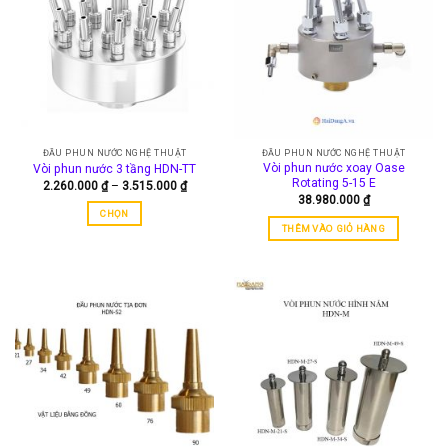
biến
thể.
Các
tùy
chọn
có
thể
được
ĐẦU PHUN NƯỚC NGHỆ THUẬT
ĐẦU PHUN NƯỚC NGHỆ THUẬT
chọn
Vòi phun nước xoay Oase
Vòi phun nước 3 tầng HDN-TT
trên
Rotating 5-15 E
Khoảng
2.260.000
₫
–
3.515.000
₫
trang
giá:
38.980.000
₫
từ
sản
CHỌN
2.260.000 ₫
THÊM VÀO GIỎ HÀNG
đến
phẩm
Sản
3.515.000 ₫
phẩm
này
có
nhiều
biến
thể.
Các
tùy
chọn
có
thể