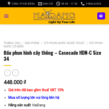
Skip
CÔNG TY HẢI ĐĂNG
ĐỊA CHỈ
08:00 - 17:00
0986662028
to
content
TRANG CHỦ
/
SẢN PHẨM
/
VÒI PHUN NƯỚC NGHỆ THUẬT
/
VÒI PHUN
NƯỚC CỔ ĐIỂN
Đầu phun hình cây thông – Casecade HDN-C Size
34
448.000
₫
Giá trên đã bao gồm thuế VAT 10%
Mua số lượng lớn vui lòng liên hệ
Hãng sản xuất
: HaiDang