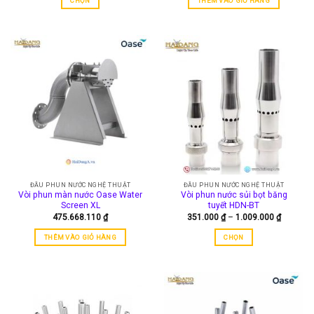
CHỌN
THÊM VÀO GIỎ HÀNG
182.000 ₫
đến
Sản
4.044.000 ₫
phẩm
này
có
nhiều
biến
thể.
Các
tùy
chọn
có
thể
được
ĐẦU PHUN NƯỚC NGHỆ THUẬT
ĐẦU PHUN NƯỚC NGHỆ THUẬT
chọn
Vòi phun màn nước Oase Water
Vòi phun nước sủi bọt băng
trên
Screen XL
tuyết HDN-BT
trang
Khoảng
475.668.110
₫
351.000
₫
–
1.009.000
₫
giá:
sản
từ
THÊM VÀO GIỎ HÀNG
CHỌN
phẩm
351.000
đến
Sản
1.009.00
phẩm
này
có
nhiều