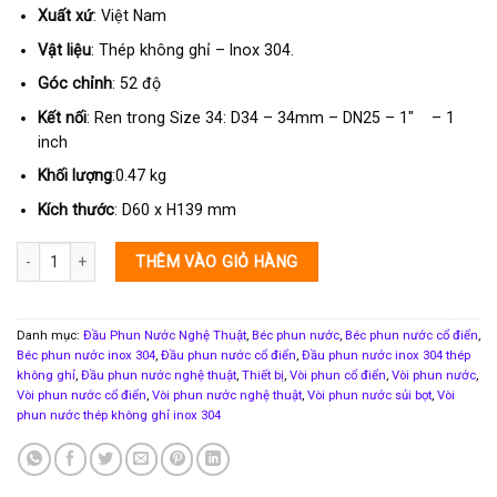
Xuất xứ
: Việt Nam
Vật liệu
: Thép không ghỉ – Inox 304.
Góc chỉnh
: 52 độ
Kết nối
: Ren trong Size 34: D34 – 34mm – DN25 – 1″ – 1
inch
Khối lượng
:0.47 kg
Kích thước
: D60 x H139 mm
Đầu phun hình cây thông - Casecade HDN-C Size 34 số lượng
THÊM VÀO GIỎ HÀNG
Danh mục:
Đầu Phun Nước Nghệ Thuật
,
Béc phun nước
,
Béc phun nước cổ điển
,
Béc phun nước inox 304
,
Đầu phun nước cổ điển
,
Đầu phun nước inox 304 thép
không ghỉ
,
Đầu phun nước nghệ thuật
,
Thiết bị
,
Vòi phun cổ điển
,
Vòi phun nước
,
Vòi phun nước cổ điển
,
Vòi phun nước nghệ thuật
,
Vòi phun nước sủi bọt
,
Vòi
phun nước thép không ghỉ inox 304