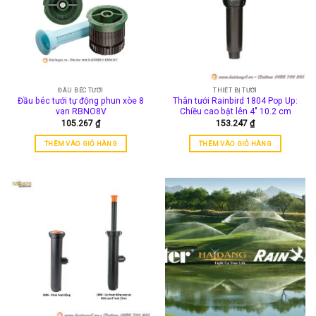
ĐẦU BÉC TƯỚI
THIẾT BỊ TƯỚI
Đầu béc tưới tự động phun xòe 8
Thân tưới Rainbird 1804 Pop Up:
van RBNO8V
Chiều cao bật lên 4″ 10.2 cm
105.267
₫
153.247
₫
THÊM VÀO GIỎ HÀNG
THÊM VÀO GIỎ HÀNG