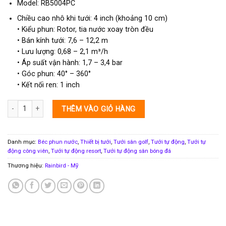
Model: RB5004PC
Chiều cao nhô khi tưới: 4 inch (khoảng 10 cm)
• Kiểu phun: Rotor, tia nước xoay tròn đều
• Bán kính tưới: 7,6 – 12,2 m
• Lưu lượng: 0,68 – 2,1 m³/h
• Áp suất vận hành: 1,7 – 3,4 bar
• Góc phun: 40° – 360°
• Kết nối ren: 1 inch
Đầu phun tưới 5004PC Rainbird RB5004PC số lượng
THÊM VÀO GIỎ HÀNG
Danh mục:
Béc phun nước
,
Thiết bị tưới
,
Tưới sân golf
,
Tưới tự động
,
Tưới tự
động công viên
,
Tưới tự động resort
,
Tưới tự động sân bóng đá
Thương hiệu:
Rainbird - Mỹ