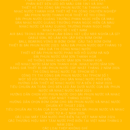
Ý NGHĨ SOLOGAN HẢI ĐĂNG: LIGHT UP YOUR LIFE
PHÂN BIỆT ĐÈN LED ĐỔI MÀU GRB 1IN1 VÀ 3IN1
THIẾT KẾ THI CÔNG ĐÀI PHUN NƯỚC TẠI THANH HOÁ
NHẠC NƯỚC THANH HOÁ THIẾT KẾ THI CÔNG CHUYÊN NGHIỆP
ĐÀI PHUN NƯỚC THANH HOÁ THIẾT KẾ THI CÔNG
ĐÀI PHUN NƯỚC QUẢNG TRƯỜNG PHAN NGỌC HIỂN CÀ MAU
SÀN NHẠC NƯỚC QUẢNG TRƯỜNG PHAN NGỌC HIỂN CÀ MAU
NHẠC NƯỚC CÀ MAU QUẢNG TRƯỜNG PHAN NGỌC HIỂN
NHẠC NƯỚC SỐ 1 VIỆT NAM
AIR BAG TRONG BƠM CHÌM LÀM BẰNG VẬT LIỆU NBR NGHĨA LÀ GÌ?
CABLE SEAL BỘ LÀM KÍN CÁP ĐIỆN BƠM CHÌM
BALL BEARING VÒNG BI BƠM CHÌM
CẦU TẠO BƠM CHÌM
THIẾT BỊ ĐÀI PHUN NƯỚC 2025
MẪU ĐÀI PHUN NƯỚC ĐẸP THÁNG 10
BÁO GIÁ THI CÔNG NHẠC NƯỚC
THIẾT KẾ ĐÀI PHUN NƯỚC PHAO NỔI HỒ GƯƠM HÀ NỘI
ĐÀI PHUN NƯỚC SẦM SƠN THANH HOÁ
HỆ THỐNG NHẠC NƯỚC SẦM SƠN THANH HOÁ
HỒ NHẠC NƯỚC SẦM SƠN THANH HOÁ
NHẠC NƯỚC SẦM SƠN
BẢNG GIÁ THIẾT BỊ ĐÀI PHUN NƯỚC CẬP NHẬT THÁNG 2 NĂM 2026
THI CÔNG NHẠC NƯỚC TẠI TPHCM SỐ 1
CÔNG TY THI CÔNG ĐÀI PHUN NƯỚC TẠI TPHCM SỐ 1
MỘT SỐ VÒI PHUN NƯỚC CHO SÀN NHẠC NƯỚC PHỔ BIẾN
HƯỚNG DẪN THIẾT KẾ NHẠC NƯỚC TỪ A ĐẾN Z NĂM 2026
TIÊU CHUẨN AN TOÀN CHO ĐÈN LED ÂM DƯỚI NƯỚC CỦA ĐÀI PHUN
NƯỚC VÀ NHẠC NƯỚC NĂM 2026
HƯỚNG DẪN CHỌN VÒI PHUN NƯỚC CHO ĐÀI PHUN NƯỚC VÀ NHẠC
NƯỚC CẬP NHẬT THÁNG 3/2026
HƯỚNG DẪN CHỌN BƠM CHÌM CHO ĐÀI PHUN NƯỚC VÀ NHẠC NƯỚC
CHUẨN KỸ THUẬT 2026
TIÊU CHUẨN AN TOÀN CỦA BƠM CHÌM TRONG ĐÀI PHUN NƯỚC VÀ NHẠC
NƯỚC TỪ A–Z NĂM 2026
CÁC LOẠI MÁY TĂM NƯỚC PHỔ BIẾN TẠI VIỆT NAM NĂM 2026
CÁC THƯƠNG HIỆU MÁY TĂM NƯỚC PHỔ BIẾN TẠI VIỆT NAM THÁNG 3
NĂM 2026
CÁC LOẠI THÉP KHÔNG GHỈ