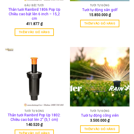
ĐẦU BÉC TƯỚI
TƯỚI TỰ ĐỘNG
Thân tưới Rainbird 1806 Pop Up
Tưới tự động sân golf
Chiều cao bật lên 6 inch – 15,2
15.850.000
₫
cm
411.877
₫
THÊM VÀO GIỎ HÀNG
THÊM VÀO GIỎ HÀNG
TƯỚI TỰ ĐỘNG
TƯỚI TỰ ĐỘNG
Thân tưới Rainbird Pop Up 1802:
Tưới tự động công viên
Chiều cao bật lên 2″ (5,1 cm)
3.500.000
₫
140.520
₫
THÊM VÀO GIỎ HÀNG
THÊM VÀO GIỎ HÀNG