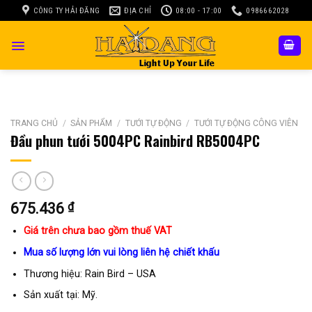
Skip
CÔNG TY HẢI ĐĂNG
ĐỊA CHỈ
08:00 - 17:00
0986662028
to
content
TRANG CHỦ
/
SẢN PHẨM
/
TƯỚI TỰ ĐỘNG
/
TƯỚI TỰ ĐỘNG CÔNG VIÊN
Đầu phun tưới 5004PC Rainbird RB5004PC
675.436
₫
Giá trên chưa bao gồm thuế VAT
Mua số lượng lớn vui lòng liên hệ chiết khấu
Thương hiệu: Rain Bird – USA
Sản xuất tại: Mỹ.