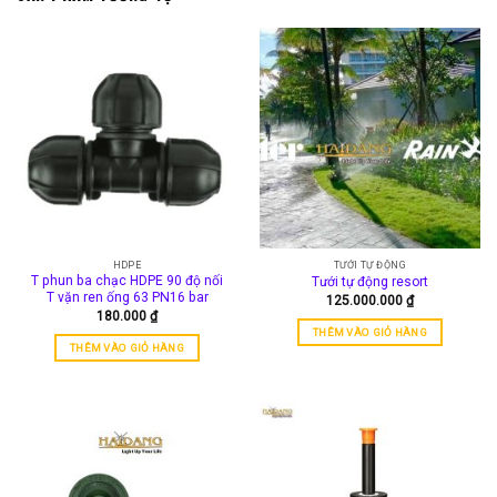
HDPE
TƯỚI TỰ ĐỘNG
T phun ba chạc HDPE 90 độ nối
Tưới tự động resort
T vặn ren ống 63 PN16 bar
125.000.000
₫
180.000
₫
THÊM VÀO GIỎ HÀNG
THÊM VÀO GIỎ HÀNG