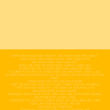
PHẦN MỀM NHẠC NƯỚC HDSOFT
ĐÀI PHUN NƯỚC HÂỤ GIANG
NHẠC NƯỚC HẬU GIANG TRUNG TÂM THÀNH PHỐ
ĐÀI PHUN NƯỚC VĨNH LONG SỐ 1
BẢNG GIÁ THIẾT BỊ NHẠC NƯỚC THÁNG 2 NĂM 2025
HƯỚNG DẪN TRỊ HO BẰNG MẸO DÂN GIAN VIỆT NAM
SO SÁNH RCCB VÀ ELCB, ĐIỂM GIỐNG VÀ KHÁC NHAU GIỮA 2 LOẠI
SO SÁNH MCB RCCB RCBO VÀ ELCB: SỰ GIỐNG VÀ KHÁC NHAU VỀ CHỨC
NĂNG
CHỐNG ĐIỆN GIẬT CHO ĐÀI PHUN NƯỚC
THIẾT KẾ ĐÀI PHUN NƯỚC Ở TP. HCM (THÀNH PHỐ HỒ CHÍ MINH)
THIẾT KẾ NHẠC NƯỚC SỐ 1 VIỆT NAM TẠI VẠN PHÚC CITY
ĐÀI PHUN NƯỚC Ở BÌNH DƯƠNG
DÀN NHẠC NƯỚC NGHỆ THUẬT ĐỈNH CAO
ĐÀI PHUN NƯỚC CÀ MAU
ĐÀI PHUN NƯỚC KHÁNH HOÀ
PHÂN BIỆT PVC VÀ UPVC THÀNH PHẦN, ĐỘ CỨNG, MÀU SẮC, ỨNG
DỤNG, AN TOÀN SỨC KHOẺ, TÁI CHẾ
HẢI ĐĂNG AUTOMATION