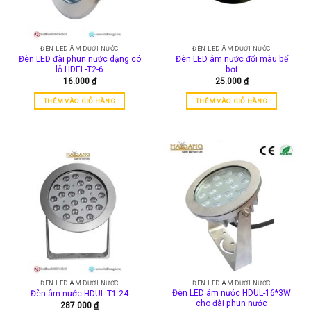
có
thể
được
ĐÈN LED ÂM DƯỚI NƯỚC
ĐÈN LED ÂM DƯỚI NƯỚC
chọn
Đèn LED đài phun nước dạng có
Đèn LED âm nước đổi màu bể
trên
lỗ HDFL-T2-6
bơi
trang
16.000
₫
25.000
₫
sản
THÊM VÀO GIỎ HÀNG
THÊM VÀO GIỎ HÀNG
phẩm
ĐÈN LED ÂM DƯỚI NƯỚC
ĐÈN LED ÂM DƯỚI NƯỚC
Đèn LED âm nước HDUL-16*3W
Đèn âm nước HDUL-T1-24
cho đài phun nước
287.000
₫