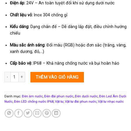
Điện áp:
24V – An toàn tuyệt đối khi sử dụng dưới nước
Chất liệu vỏ:
Inox 304 chống gỉ
Kiểu dáng:
Dạng chân đế – Dễ dàng lắp đặt, điều chỉnh hướng
chiếu
Màu sắc ánh sáng:
Đổi màu (RGB) hoặc đơn sắc (trắng, vàng,
xanh dương, đỏ,…)
Cấp bảo vệ:
IP68 – Khả năng chống nước và bụi hoàn hảo
Đèn LED âm dưới nước 3W màu vàng IP68 chống nước số lượng
THÊM VÀO GIỎ HÀNG
Danh mục:
Đèn âm nước
,
Đèn đài phun nước
,
Đèn dưới nước
,
Đèn Led Âm Dưới
Nước
,
Đèn LED chống nước IP68
,
Vật tư
,
Vật tư đài phun nước
,
Vật tư nhạc nước