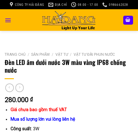
Skip
CÔNG TY HẢI ĐĂNG
ĐỊA CHỈ
08:00 - 17:00
0986662028
to
content
TRANG CHỦ
/
SẢN PHẨM
/
VẬT TƯ
/
VẬT TƯ ĐÀI PHUN NƯỚC
Đèn LED âm dưới nước 3W màu vàng IP68 chống
nước
280.000
₫
Giá chưa bao gồm thuế VAT
Mua số lượng lớn vui lòng liên hệ
Công suất:
3W