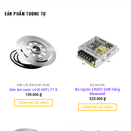
SẢN PHẨM TƯƠNG TỰ
ĐÈN LED ÂM DƯỚI NƯỚC
BỘ NGUỒN
Bộ nguồn 24VDC 50W hãng
Đèn âm nước có lỗ HDFL-T1-9
Meanwell
159.000
₫
523.000
₫
THÊM VÀO GIỎ HÀNG
THÊM VÀO GIỎ HÀNG