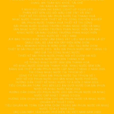
DỤNG, AN TOÀN SỨC KHOẺ, TÁI CHẾ
HẢI ĐĂNG AUTOMATION
Ý NGHĨ SOLOGAN HẢI ĐĂNG: LIGHT UP YOUR LIFE
PHÂN BIỆT ĐÈN LED ĐỔI MÀU GRB 1IN1 VÀ 3IN1
THIẾT KẾ THI CÔNG ĐÀI PHUN NƯỚC TẠI THANH HOÁ
NHẠC NƯỚC THANH HOÁ THIẾT KẾ THI CÔNG CHUYÊN NGHIỆP
ĐÀI PHUN NƯỚC THANH HOÁ THIẾT KẾ THI CÔNG
ĐÀI PHUN NƯỚC QUẢNG TRƯỜNG PHAN NGỌC HIỂN CÀ MAU
SÀN NHẠC NƯỚC QUẢNG TRƯỜNG PHAN NGỌC HIỂN CÀ MAU
NHẠC NƯỚC CÀ MAU QUẢNG TRƯỜNG PHAN NGỌC HIỂN
NHẠC NƯỚC SỐ 1 VIỆT NAM
AIR BAG TRONG BƠM CHÌM LÀM BẰNG VẬT LIỆU NBR NGHĨA LÀ GÌ?
CABLE SEAL BỘ LÀM KÍN CÁP ĐIỆN BƠM CHÌM
BALL BEARING VÒNG BI BƠM CHÌM
CẦU TẠO BƠM CHÌM
THIẾT BỊ ĐÀI PHUN NƯỚC 2025
MẪU ĐÀI PHUN NƯỚC ĐẸP THÁNG 10
BÁO GIÁ THI CÔNG NHẠC NƯỚC
THIẾT KẾ ĐÀI PHUN NƯỚC PHAO NỔI HỒ GƯƠM HÀ NỘI
ĐÀI PHUN NƯỚC SẦM SƠN THANH HOÁ
HỆ THỐNG NHẠC NƯỚC SẦM SƠN THANH HOÁ
HỒ NHẠC NƯỚC SẦM SƠN THANH HOÁ
NHẠC NƯỚC SẦM SƠN
BẢNG GIÁ THIẾT BỊ ĐÀI PHUN NƯỚC CẬP NHẬT THÁNG 2 NĂM 2026
THI CÔNG NHẠC NƯỚC TẠI TPHCM SỐ 1
CÔNG TY THI CÔNG ĐÀI PHUN NƯỚC TẠI TPHCM SỐ 1
MỘT SỐ VÒI PHUN NƯỚC CHO SÀN NHẠC NƯỚC PHỔ BIẾN
HƯỚNG DẪN THIẾT KẾ NHẠC NƯỚC TỪ A ĐẾN Z NĂM 2026
TIÊU CHUẨN AN TOÀN CHO ĐÈN LED ÂM DƯỚI NƯỚC CỦA ĐÀI PHUN
NƯỚC VÀ NHẠC NƯỚC NĂM 2026
HƯỚNG DẪN CHỌN VÒI PHUN NƯỚC CHO ĐÀI PHUN NƯỚC VÀ NHẠC
NƯỚC CẬP NHẬT THÁNG 3/2026
HƯỚNG DẪN CHỌN BƠM CHÌM CHO ĐÀI PHUN NƯỚC VÀ NHẠC NƯỚC
CHUẨN KỸ THUẬT 2026
TIÊU CHUẨN AN TOÀN CỦA BƠM CHÌM TRONG ĐÀI PHUN NƯỚC VÀ NHẠC
NƯỚC TỪ A–Z NĂM 2026
CÁC LOẠI MÁY TĂM NƯỚC PHỔ BIẾN TẠI VIỆT NAM NĂM 2026