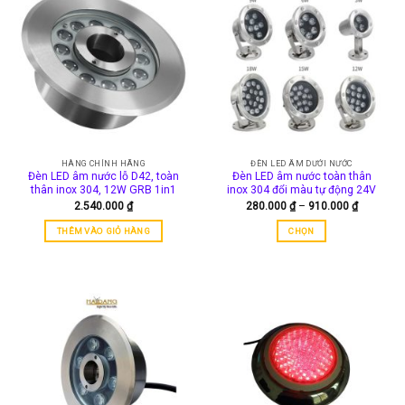
HÀNG CHÍNH HÃNG
ĐÈN LED ÂM DƯỚI NƯỚC
Đèn LED âm nước lỗ D42, toàn
Đèn LED âm nước toàn thân
thân inox 304, 12W GRB 1in1
inox 304 đổi màu tự động 24V
Khoảng
2.540.000
₫
280.000
₫
–
910.000
₫
giá:
từ
THÊM VÀO GIỎ HÀNG
CHỌN
280.000 
đến
Sản
910.000 
phẩm
này
có
nhiều
biến
thể.
Các
tùy
chọn