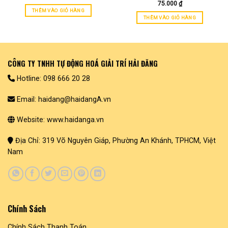
75.000
₫
THÊM VÀO GIỎ HÀNG
THÊM VÀO GIỎ HÀNG
CÔNG TY TNHH TỰ ĐỘNG HOÁ GIẢI TRÍ HẢI ĐĂNG
Hotline: 098 666 20 28
Email: haidang@haidangA.vn
Website: www.haidanga.vn
Địa Chỉ: 319 Võ Nguyên Giáp, Phường An Khánh, TPHCM, Việt
Nam
Chính Sách
Chính Sách Thanh Toán