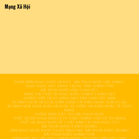
Mạng Xã Hội
PHẦN MỀM NHẠC NƯỚC HDSOFT
ĐÀI PHUN NƯỚC HÂỤ GIANG
NHẠC NƯỚC HẬU GIANG TRUNG TÂM THÀNH PHỐ
ĐÀI PHUN NƯỚC VĨNH LONG SỐ 1
BẢNG GIÁ THIẾT BỊ NHẠC NƯỚC THÁNG 2 NĂM 2025
HƯỚNG DẪN TRỊ HO BẰNG MẸO DÂN GIAN VIỆT NAM
SO SÁNH RCCB VÀ ELCB, ĐIỂM GIỐNG VÀ KHÁC NHAU GIỮA 2 LOẠI
SO SÁNH MCB RCCB RCBO VÀ ELCB: SỰ GIỐNG VÀ KHÁC NHAU VỀ CHỨC
NĂNG
CHỐNG ĐIỆN GIẬT CHO ĐÀI PHUN NƯỚC
THIẾT KẾ ĐÀI PHUN NƯỚC Ở TP. HCM (THÀNH PHỐ HỒ CHÍ MINH)
THIẾT KẾ NHẠC NƯỚC SỐ 1 VIỆT NAM TẠI VẠN PHÚC CITY
ĐÀI PHUN NƯỚC Ở BÌNH DƯƠNG
DÀN NHẠC NƯỚC NGHỆ THUẬT ĐỈNH CAO
ĐÀI PHUN NƯỚC CÀ MAU
ĐÀI PHUN NƯỚC KHÁNH HOÀ
PHÂN BIỆT PVC VÀ UPVC THÀNH PHẦN, ĐỘ CỨNG, MÀU SẮC, ỨNG