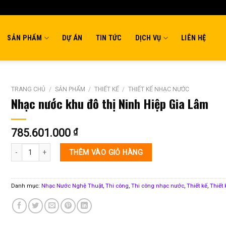
SẢN PHẨM
DỰ ÁN
TIN TỨC
DỊCH VỤ
LIÊN HỆ
TRANG CHỦ
/
SẢN PHẨM
/
THIẾT KẾ
/
THIẾT KẾ NHẠC NƯỚC
Nhạc nước khu đô thị Ninh Hiệp Gia Lâm
785.601.000
₫
Nhạc nước khu đô thị Ninh Hiệp Gia Lâm số lượng
THÊM VÀO GIỎ HÀNG
Danh mục:
Nhạc Nước Nghệ Thuật
,
Thi công
,
Thi công nhạc nước
,
Thiết kế
,
Thiết