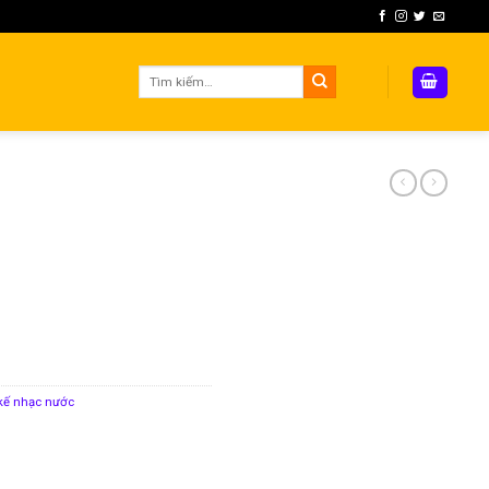
Tìm
kiếm:
 kế nhạc nước