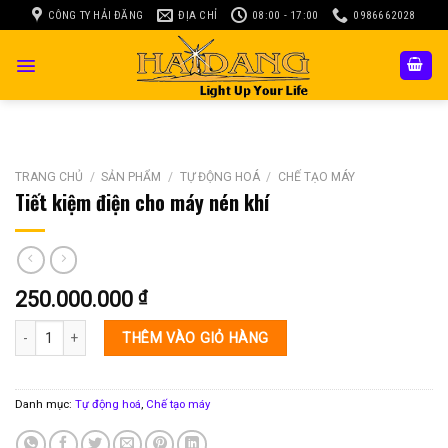
Skip
CÔNG TY HẢI ĐĂNG
ĐỊA CHỈ
08:00 - 17:00
0986662028
to
content
TRANG CHỦ
/
SẢN PHẨM
/
TỰ ĐỘNG HOÁ
/
CHẾ TẠO MÁY
Tiết kiệm điện cho máy nén khí
250.000.000
₫
Tiết kiệm điện cho máy nén khí số lượng
THÊM VÀO GIỎ HÀNG
Danh mục:
Tự động hoá
,
Chế tạo máy