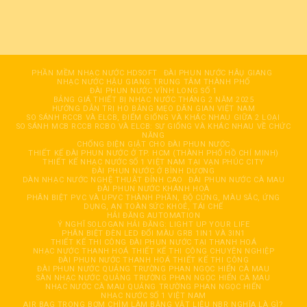
PHẦN MỀM NHẠC NƯỚC HDSOFT
ĐÀI PHUN NƯỚC HÂỤ GIANG
NHẠC NƯỚC HẬU GIANG TRUNG TÂM THÀNH PHỐ
ĐÀI PHUN NƯỚC VĨNH LONG SỐ 1
BẢNG GIÁ THIẾT BỊ NHẠC NƯỚC THÁNG 2 NĂM 2025
HƯỚNG DẪN TRỊ HO BẰNG MẸO DÂN GIAN VIỆT NAM
SO SÁNH RCCB VÀ ELCB, ĐIỂM GIỐNG VÀ KHÁC NHAU GIỮA 2 LOẠI
SO SÁNH MCB RCCB RCBO VÀ ELCB: SỰ GIỐNG VÀ KHÁC NHAU VỀ CHỨC
NĂNG
CHỐNG ĐIỆN GIẬT CHO ĐÀI PHUN NƯỚC
THIẾT KẾ ĐÀI PHUN NƯỚC Ở TP. HCM (THÀNH PHỐ HỒ CHÍ MINH)
THIẾT KẾ NHẠC NƯỚC SỐ 1 VIỆT NAM TẠI VẠN PHÚC CITY
ĐÀI PHUN NƯỚC Ở BÌNH DƯƠNG
DÀN NHẠC NƯỚC NGHỆ THUẬT ĐỈNH CAO
ĐÀI PHUN NƯỚC CÀ MAU
ĐÀI PHUN NƯỚC KHÁNH HOÀ
PHÂN BIỆT PVC VÀ UPVC THÀNH PHẦN, ĐỘ CỨNG, MÀU SẮC, ỨNG
DỤNG, AN TOÀN SỨC KHOẺ, TÁI CHẾ
HẢI ĐĂNG AUTOMATION
Ý NGHĨ SOLOGAN HẢI ĐĂNG: LIGHT UP YOUR LIFE
PHÂN BIỆT ĐÈN LED ĐỔI MÀU GRB 1IN1 VÀ 3IN1
THIẾT KẾ THI CÔNG ĐÀI PHUN NƯỚC TẠI THANH HOÁ
NHẠC NƯỚC THANH HOÁ THIẾT KẾ THI CÔNG CHUYÊN NGHIỆP
ĐÀI PHUN NƯỚC THANH HOÁ THIẾT KẾ THI CÔNG
ĐÀI PHUN NƯỚC QUẢNG TRƯỜNG PHAN NGỌC HIỂN CÀ MAU
SÀN NHẠC NƯỚC QUẢNG TRƯỜNG PHAN NGỌC HIỂN CÀ MAU
NHẠC NƯỚC CÀ MAU QUẢNG TRƯỜNG PHAN NGỌC HIỂN
NHẠC NƯỚC SỐ 1 VIỆT NAM
AIR BAG TRONG BƠM CHÌM LÀM BẰNG VẬT LIỆU NBR NGHĨA LÀ GÌ?