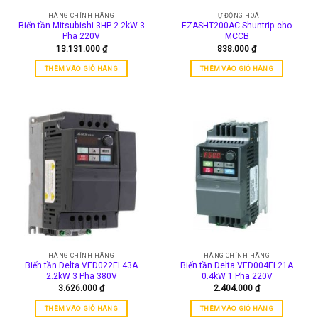
HÀNG CHÍNH HÃNG
TỰ ĐỘNG HOÁ
Biến tần Mitsubishi 3HP 2.2kW 3
EZASHT200AC Shuntrip cho
Pha 220V
MCCB
13.131.000
₫
838.000
₫
THÊM VÀO GIỎ HÀNG
THÊM VÀO GIỎ HÀNG
HÀNG CHÍNH HÃNG
HÀNG CHÍNH HÃNG
Biến tần Delta VFD022EL43A
Biến tần Delta VFD004EL21A
2.2kW 3 Pha 380V
0.4kW 1 Pha 220V
3.626.000
₫
2.404.000
₫
THÊM VÀO GIỎ HÀNG
THÊM VÀO GIỎ HÀNG