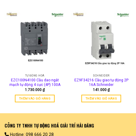
TỰ ĐỘNG HOÁ
SCHNEIDER
EZC100N4100 Cầu dao ngắt
EZ9F34216 Cầu giao tự động 2P
mạch tự động 4 cực (4P) 100A
16A Schneider
1.730.000
₫
141.000
₫
THÊM VÀO GIỎ HÀNG
THÊM VÀO GIỎ HÀNG
CÔNG TY TNHH TỰ ĐỘNG HOÁ GIẢI TRÍ HẢI ĐĂNG
Hotline: 098 666 20 28