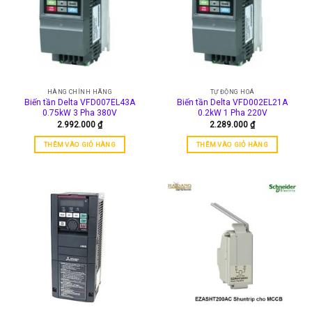
HÀNG CHÍNH HÃNG
TỰ ĐỘNG HOÁ
Biến tần Delta VFD007EL43A
Biến tần Delta VFD002EL21A
0.75kW 3 Pha 380V
0.2kW 1 Pha 220V
2.992.000
₫
2.289.000
₫
THÊM VÀO GIỎ HÀNG
THÊM VÀO GIỎ HÀNG