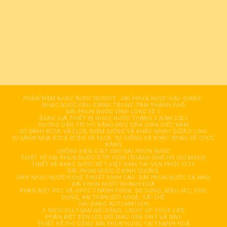
PHẦN MỀM NHẠC NƯỚC HDSOFT
ĐÀI PHUN NƯỚC HÂỤ GIANG
NHẠC NƯỚC HẬU GIANG TRUNG TÂM THÀNH PHỐ
ĐÀI PHUN NƯỚC VĨNH LONG SỐ 1
BẢNG GIÁ THIẾT BỊ NHẠC NƯỚC THÁNG 2 NĂM 2025
HƯỚNG DẪN TRỊ HO BẰNG MẸO DÂN GIAN VIỆT NAM
SO SÁNH RCCB VÀ ELCB, ĐIỂM GIỐNG VÀ KHÁC NHAU GIỮA 2 LOẠI
SO SÁNH MCB RCCB RCBO VÀ ELCB: SỰ GIỐNG VÀ KHÁC NHAU VỀ CHỨC
NĂNG
CHỐNG ĐIỆN GIẬT CHO ĐÀI PHUN NƯỚC
THIẾT KẾ ĐÀI PHUN NƯỚC Ở TP. HCM (THÀNH PHỐ HỒ CHÍ MINH)
THIẾT KẾ NHẠC NƯỚC SỐ 1 VIỆT NAM TẠI VẠN PHÚC CITY
ĐÀI PHUN NƯỚC Ở BÌNH DƯƠNG
DÀN NHẠC NƯỚC NGHỆ THUẬT ĐỈNH CAO
ĐÀI PHUN NƯỚC CÀ MAU
ĐÀI PHUN NƯỚC KHÁNH HOÀ
PHÂN BIỆT PVC VÀ UPVC THÀNH PHẦN, ĐỘ CỨNG, MÀU SẮC, ỨNG
DỤNG, AN TOÀN SỨC KHOẺ, TÁI CHẾ
HẢI ĐĂNG AUTOMATION
Ý NGHĨ SOLOGAN HẢI ĐĂNG: LIGHT UP YOUR LIFE
PHÂN BIỆT ĐÈN LED ĐỔI MÀU GRB 1IN1 VÀ 3IN1
THIẾT KẾ THI CÔNG ĐÀI PHUN NƯỚC TẠI THANH HOÁ