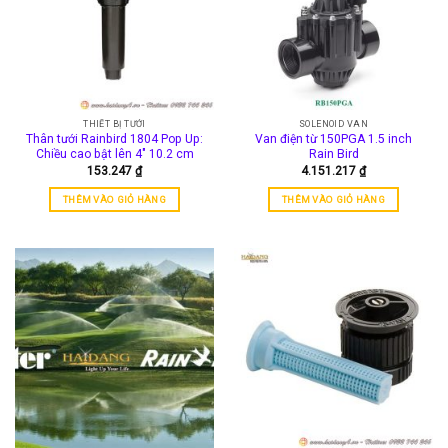
Các
tùy
chọn
có
thể
được
THIẾT BỊ TƯỚI
SOLENOID VAN
chọn
Thân tưới Rainbird 1804 Pop Up:
Van điện từ 150PGA 1.5 inch
trên
Chiều cao bật lên 4″ 10.2 cm
Rain Bird
trang
153.247
₫
4.151.217
₫
sản
THÊM VÀO GIỎ HÀNG
THÊM VÀO GIỎ HÀNG
phẩm