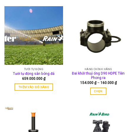
TƯỚI TỰ ĐỘNG
HÀNG CHÍNH HÃNG
Đai khởi thuỷ ống D90 HDPE Tiền
Tưới tự động sân bóng đá
Phong ra
659.000.000
₫
Khoảng
154.000
₫
–
160.000
₫
giá:
THÊM VÀO GIỎ HÀNG
từ
CHỌN
154.000 
đến
Sản
160.000 
phẩm
này
có
nhiều
biến
thể.