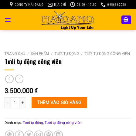
Skip
CÔNG TY HẢI ĐĂNG
ĐỊA CHỈ
08:00 - 17:00
0986662028
to
content
TRANG CHỦ
/
SẢN PHẨM
/
TƯỚI TỰ ĐỘNG
/
TƯỚI TỰ ĐỘNG CÔNG VIÊN
Tưới tự động công viên
3.500.000
₫
Tưới tự động công viên số lượng
THÊM VÀO GIỎ HÀNG
Danh mục:
Tưới tự động
,
Tưới tự động công viên