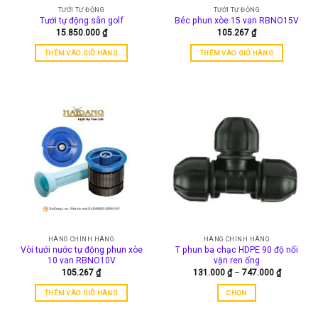
TƯỚI TỰ ĐỘNG
TƯỚI TỰ ĐỘNG
Tưới tự động sân golf
Béc phun xòe 15 van RBNO15V
15.850.000
₫
105.267
₫
THÊM VÀO GIỎ HÀNG
THÊM VÀO GIỎ HÀNG
HÀNG CHÍNH HÃNG
HÀNG CHÍNH HÃNG
Vòi tưới nước tự động phun xòe
T phun ba chạc HDPE 90 độ nối
10 van RBNO10V
vặn ren ống
Khoảng
105.267
₫
131.000
₫
–
747.000
₫
giá:
từ
THÊM VÀO GIỎ HÀNG
CHỌN
131.000 
đến
Sản
747.000 