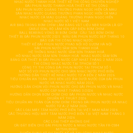
NHẠC NƯỚC THANH HOÁ THIẾT KẾ THI CÔNG CHUYÊN NGHIỆP
ĐÀI PHUN NƯỚC THANH HOÁ THIẾT KẾ THI CÔNG
ĐÀI PHUN NƯỚC QUẢNG TRƯỜNG PHAN NGỌC HIỂN CÀ MAU
SÀN NHẠC NƯỚC QUẢNG TRƯỜNG PHAN NGỌC HIỂN CÀ MAU
NHẠC NƯỚC CÀ MAU QUẢNG TRƯỜNG PHAN NGỌC HIỂN
NHẠC NƯỚC SỐ 1 VIỆT NAM
AIR BAG TRONG BƠM CHÌM LÀM BẰNG VẬT LIỆU NBR NGHĨA LÀ GÌ?
CABLE SEAL BỘ LÀM KÍN CÁP ĐIỆN BƠM CHÌM
BALL BEARING VÒNG BI BƠM CHÌM
CẦU TẠO BƠM CHÌM
THIẾT BỊ ĐÀI PHUN NƯỚC 2025
MẪU ĐÀI PHUN NƯỚC ĐẸP THÁNG 10
BÁO GIÁ THI CÔNG NHẠC NƯỚC
THIẾT KẾ ĐÀI PHUN NƯỚC PHAO NỔI HỒ GƯƠM HÀ NỘI
ĐÀI PHUN NƯỚC SẦM SƠN THANH HOÁ
HỆ THỐNG NHẠC NƯỚC SẦM SƠN THANH HOÁ
HỒ NHẠC NƯỚC SẦM SƠN THANH HOÁ
NHẠC NƯỚC SẦM SƠN
BẢNG GIÁ THIẾT BỊ ĐÀI PHUN NƯỚC CẬP NHẬT THÁNG 2 NĂM 2026
THI CÔNG NHẠC NƯỚC TẠI TPHCM SỐ 1
CÔNG TY THI CÔNG ĐÀI PHUN NƯỚC TẠI TPHCM SỐ 1
MỘT SỐ VÒI PHUN NƯỚC CHO SÀN NHẠC NƯỚC PHỔ BIẾN
HƯỚNG DẪN THIẾT KẾ NHẠC NƯỚC TỪ A ĐẾN Z NĂM 2026
TIÊU CHUẨN AN TOÀN CHO ĐÈN LED ÂM DƯỚI NƯỚC CỦA ĐÀI PHUN
NƯỚC VÀ NHẠC NƯỚC NĂM 2026
HƯỚNG DẪN CHỌN VÒI PHUN NƯỚC CHO ĐÀI PHUN NƯỚC VÀ NHẠC
NƯỚC CẬP NHẬT THÁNG 3/2026
HƯỚNG DẪN CHỌN BƠM CHÌM CHO ĐÀI PHUN NƯỚC VÀ NHẠC NƯỚC
CHUẨN KỸ THUẬT 2026
TIÊU CHUẨN AN TOÀN CỦA BƠM CHÌM TRONG ĐÀI PHUN NƯỚC VÀ NHẠC
NƯỚC TỪ A–Z NĂM 2026
CÁC LOẠI MÁY TĂM NƯỚC PHỔ BIẾN TẠI VIỆT NAM NĂM 2026
CÁC THƯƠNG HIỆU MÁY TĂM NƯỚC PHỔ BIẾN TẠI VIỆT NAM THÁNG 3
NĂM 2026
CÁC LOẠI THÉP KHÔNG GHỈ
CÀI ĐẶT BIẾN CHO ĐÀI PHUN NƯỚC & NHẠC NƯỚC TẦN FR-CS84
MITSHUBISHI