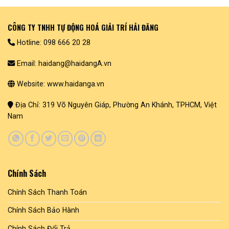
phẩm
này
có
CÔNG TY TNHH TỰ ĐỘNG HOÁ GIẢI TRÍ HẢI ĐĂNG
nhiều
biến
Hotline: 098 666 20 28
thể.
Các
Email: haidang@haidangA.vn
tùy
chọn
Website: www.haidanga.vn
có
thể
Địa Chỉ: 319 Võ Nguyên Giáp, Phường An Khánh, TPHCM, Việt
được
Nam
chọn
trên
trang
sản
phẩm
Chính Sách
Chính Sách Thanh Toán
Chính Sách Bảo Hành
Chính Sách Đổi Trả