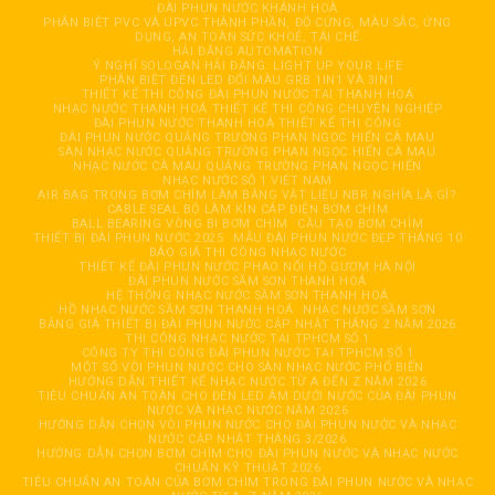
ĐÀI PHUN NƯỚC KHÁNH HOÀ
PHÂN BIỆT PVC VÀ UPVC THÀNH PHẦN, ĐỘ CỨNG, MÀU SẮC, ỨNG
DỤNG, AN TOÀN SỨC KHOẺ, TÁI CHẾ
HẢI ĐĂNG AUTOMATION
Ý NGHĨ SOLOGAN HẢI ĐĂNG: LIGHT UP YOUR LIFE
PHÂN BIỆT ĐÈN LED ĐỔI MÀU GRB 1IN1 VÀ 3IN1
THIẾT KẾ THI CÔNG ĐÀI PHUN NƯỚC TẠI THANH HOÁ
NHẠC NƯỚC THANH HOÁ THIẾT KẾ THI CÔNG CHUYÊN NGHIỆP
ĐÀI PHUN NƯỚC THANH HOÁ THIẾT KẾ THI CÔNG
ĐÀI PHUN NƯỚC QUẢNG TRƯỜNG PHAN NGỌC HIỂN CÀ MAU
SÀN NHẠC NƯỚC QUẢNG TRƯỜNG PHAN NGỌC HIỂN CÀ MAU
NHẠC NƯỚC CÀ MAU QUẢNG TRƯỜNG PHAN NGỌC HIỂN
NHẠC NƯỚC SỐ 1 VIỆT NAM
AIR BAG TRONG BƠM CHÌM LÀM BẰNG VẬT LIỆU NBR NGHĨA LÀ GÌ?
CABLE SEAL BỘ LÀM KÍN CÁP ĐIỆN BƠM CHÌM
BALL BEARING VÒNG BI BƠM CHÌM
CẦU TẠO BƠM CHÌM
THIẾT BỊ ĐÀI PHUN NƯỚC 2025
MẪU ĐÀI PHUN NƯỚC ĐẸP THÁNG 10
BÁO GIÁ THI CÔNG NHẠC NƯỚC
THIẾT KẾ ĐÀI PHUN NƯỚC PHAO NỔI HỒ GƯƠM HÀ NỘI
ĐÀI PHUN NƯỚC SẦM SƠN THANH HOÁ
HỆ THỐNG NHẠC NƯỚC SẦM SƠN THANH HOÁ
HỒ NHẠC NƯỚC SẦM SƠN THANH HOÁ
NHẠC NƯỚC SẦM SƠN
BẢNG GIÁ THIẾT BỊ ĐÀI PHUN NƯỚC CẬP NHẬT THÁNG 2 NĂM 2026
THI CÔNG NHẠC NƯỚC TẠI TPHCM SỐ 1
CÔNG TY THI CÔNG ĐÀI PHUN NƯỚC TẠI TPHCM SỐ 1
MỘT SỐ VÒI PHUN NƯỚC CHO SÀN NHẠC NƯỚC PHỔ BIẾN
HƯỚNG DẪN THIẾT KẾ NHẠC NƯỚC TỪ A ĐẾN Z NĂM 2026
TIÊU CHUẨN AN TOÀN CHO ĐÈN LED ÂM DƯỚI NƯỚC CỦA ĐÀI PHUN
NƯỚC VÀ NHẠC NƯỚC NĂM 2026
HƯỚNG DẪN CHỌN VÒI PHUN NƯỚC CHO ĐÀI PHUN NƯỚC VÀ NHẠC
NƯỚC CẬP NHẬT THÁNG 3/2026
HƯỚNG DẪN CHỌN BƠM CHÌM CHO ĐÀI PHUN NƯỚC VÀ NHẠC NƯỚC
CHUẨN KỸ THUẬT 2026
TIÊU CHUẨN AN TOÀN CỦA BƠM CHÌM TRONG ĐÀI PHUN NƯỚC VÀ NHẠC