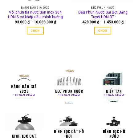
BẢNG BÁO GIÁ 2026
BÉC PHUN NƯỚC
Vòi phun tia nước đơn inox 304
Đầu Phun Nước Sủi Bọt Băng
HDN-S có khớp cầu chỉnh hướng
Tuyết HDN-BT
Khoảng
Khoảng
93.000
₫
–
10.088.000
₫
428.000
₫
–
1.453.000
₫
giá:
giá:
từ
từ
CHỌN
CHỌN
93.000 ₫
428.000
đến
đến
Sản
Sản
10.088.000 ₫
1.453.00
phẩm
phẩm
này
này
có
có
nhiều
nhiều
biến
biến
thể.
thể.
Các
Các
tùy
tùy
BẢNG BÁO GIÁ
chọn
chọn
2026
BÉC PHUN NƯỚC
BIẾN TẦN
có
có
118 SẢN PHẨM
189 SẢN PHẨM
32 SẢN PHẨM
thể
thể
được
được
chọn
chọn
trên
trên
trang
trang
sản
sản
BÌNH LỌC CÁT HỒ
BÌNH LỌC HỒ
BÌNH LỌC CÁT
BƠI
NƯỚC
phẩm
phẩm