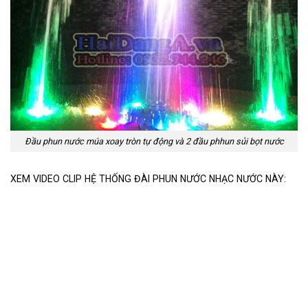
Đầu phun nước múa xoay tròn tự động và 2 đầu phhun sủi bọt nước
XEM VIDEO CLIP HỆ THỐNG ĐÀI PHUN NƯỚC NHẠC NƯỚC NÀY: