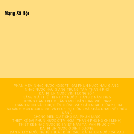
Mạng Xã Hội
PHẦN MỀM NHẠC NƯỚC HDSOFT
ĐÀI PHUN NƯỚC HÂỤ GIANG
NHẠC NƯỚC HẬU GIANG TRUNG TÂM THÀNH PHỐ
ĐÀI PHUN NƯỚC VĨNH LONG SỐ 1
BẢNG GIÁ THIẾT BỊ NHẠC NƯỚC THÁNG 2 NĂM 2025
HƯỚNG DẪN TRỊ HO BẰNG MẸO DÂN GIAN VIỆT NAM
SO SÁNH RCCB VÀ ELCB, ĐIỂM GIỐNG VÀ KHÁC NHAU GIỮA 2 LOẠI
SO SÁNH MCB RCCB RCBO VÀ ELCB: SỰ GIỐNG VÀ KHÁC NHAU VỀ CHỨC
NĂNG
CHỐNG ĐIỆN GIẬT CHO ĐÀI PHUN NƯỚC
THIẾT KẾ ĐÀI PHUN NƯỚC Ở TP. HCM (THÀNH PHỐ HỒ CHÍ MINH)
THIẾT KẾ NHẠC NƯỚC SỐ 1 VIỆT NAM TẠI VẠN PHÚC CITY
ĐÀI PHUN NƯỚC Ở BÌNH DƯƠNG
DÀN NHẠC NƯỚC NGHỆ THUẬT ĐỈNH CAO
ĐÀI PHUN NƯỚC CÀ MAU