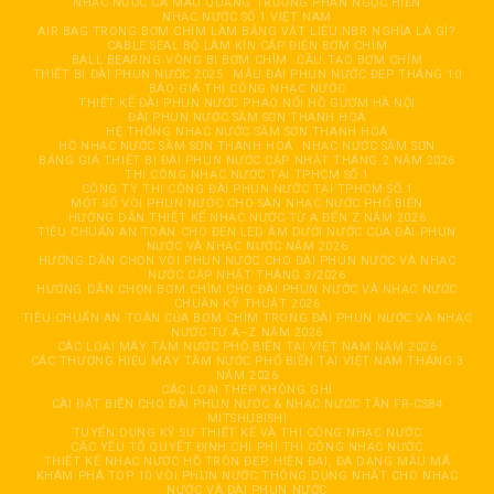
NHẠC NƯỚC CÀ MAU QUẢNG TRƯỜNG PHAN NGỌC HIỂN
NHẠC NƯỚC SỐ 1 VIỆT NAM
AIR BAG TRONG BƠM CHÌM LÀM BẰNG VẬT LIỆU NBR NGHĨA LÀ GÌ?
CABLE SEAL BỘ LÀM KÍN CÁP ĐIỆN BƠM CHÌM
BALL BEARING VÒNG BI BƠM CHÌM
CẦU TẠO BƠM CHÌM
THIẾT BỊ ĐÀI PHUN NƯỚC 2025
MẪU ĐÀI PHUN NƯỚC ĐẸP THÁNG 10
BÁO GIÁ THI CÔNG NHẠC NƯỚC
THIẾT KẾ ĐÀI PHUN NƯỚC PHAO NỔI HỒ GƯƠM HÀ NỘI
ĐÀI PHUN NƯỚC SẦM SƠN THANH HOÁ
HỆ THỐNG NHẠC NƯỚC SẦM SƠN THANH HOÁ
HỒ NHẠC NƯỚC SẦM SƠN THANH HOÁ
NHẠC NƯỚC SẦM SƠN
BẢNG GIÁ THIẾT BỊ ĐÀI PHUN NƯỚC CẬP NHẬT THÁNG 2 NĂM 2026
THI CÔNG NHẠC NƯỚC TẠI TPHCM SỐ 1
CÔNG TY THI CÔNG ĐÀI PHUN NƯỚC TẠI TPHCM SỐ 1
MỘT SỐ VÒI PHUN NƯỚC CHO SÀN NHẠC NƯỚC PHỔ BIẾN
HƯỚNG DẪN THIẾT KẾ NHẠC NƯỚC TỪ A ĐẾN Z NĂM 2026
TIÊU CHUẨN AN TOÀN CHO ĐÈN LED ÂM DƯỚI NƯỚC CỦA ĐÀI PHUN
NƯỚC VÀ NHẠC NƯỚC NĂM 2026
HƯỚNG DẪN CHỌN VÒI PHUN NƯỚC CHO ĐÀI PHUN NƯỚC VÀ NHẠC
NƯỚC CẬP NHẬT THÁNG 3/2026
HƯỚNG DẪN CHỌN BƠM CHÌM CHO ĐÀI PHUN NƯỚC VÀ NHẠC NƯỚC
CHUẨN KỸ THUẬT 2026
TIÊU CHUẨN AN TOÀN CỦA BƠM CHÌM TRONG ĐÀI PHUN NƯỚC VÀ NHẠC
NƯỚC TỪ A–Z NĂM 2026
CÁC LOẠI MÁY TĂM NƯỚC PHỔ BIẾN TẠI VIỆT NAM NĂM 2026
CÁC THƯƠNG HIỆU MÁY TĂM NƯỚC PHỔ BIẾN TẠI VIỆT NAM THÁNG 3
NĂM 2026
CÁC LOẠI THÉP KHÔNG GHỈ
CÀI ĐẶT BIẾN CHO ĐÀI PHUN NƯỚC & NHẠC NƯỚC TẦN FR-CS84
MITSHUBISHI
TUYỂN DỤNG KỸ SƯ THIẾT KẾ VÀ THI CÔNG NHẠC NƯỚC
CÁC YẾU TỐ QUYẾT ĐỊNH CHI PHÍ THI CÔNG NHẠC NƯỚC
THIẾT KẾ NHẠC NƯỚC HỒ TRÒN ĐẸP, HIỆN ĐẠI, ĐA DẠNG MẪU MÃ
KHÁM PHÁ TOP 10 VÒI PHUN NƯỚC THÔNG DỤNG NHẤT CHO NHẠC
NƯỚC VÀ ĐÀI PHUN NƯỚC