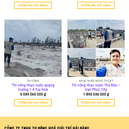
THÊM VÀO GIỎ HÀNG
THÊM VÀO GIỎ HÀNG
THI CÔNG
NHẠC NƯỚC NGHỆ THUẬT
Thi công nhạc nước quảng
Thi công nhạc nước Thủ Đức –
trường 1-4 Tuy Hoà
Vạn Phúc City
6.589.560.000
₫
1.890.036.000
₫
THÊM VÀO GIỎ HÀNG
THÊM VÀO GIỎ HÀNG
CÔNG TY TNHH TỰ ĐỘNG HOÁ GIẢI TRÍ HẢI ĐĂNG