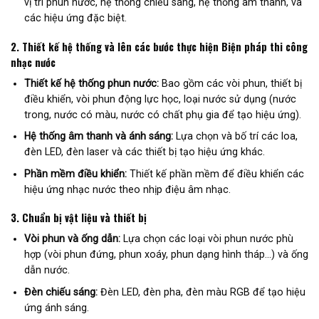
vị trí phun nước, hệ thống chiếu sáng, hệ thống âm thanh, và
các hiệu ứng đặc biệt.
2.
Thiết kế hệ thống và lên các bước thực hiện Biện pháp thi công
nhạc nước
Thiết kế hệ thống phun nước:
Bao gồm các vòi phun, thiết bị
điều khiển, vòi phun động lực học, loại nước sử dụng (nước
trong, nước có màu, nước có chất phụ gia để tạo hiệu ứng).
Hệ thống âm thanh và ánh sáng:
Lựa chọn và bố trí các loa,
đèn LED, đèn laser và các thiết bị tạo hiệu ứng khác.
Phần mềm điều khiển:
Thiết kế phần mềm để điều khiển các
hiệu ứng nhạc nước theo nhịp điệu âm nhạc.
3.
Chuẩn bị vật liệu và thiết bị
Vòi phun và ống dẫn:
Lựa chọn các loại vòi phun nước phù
hợp (vòi phun đứng, phun xoáy, phun dạng hình tháp…) và ống
dẫn nước.
Đèn chiếu sáng:
Đèn LED, đèn pha, đèn màu RGB để tạo hiệu
ứng ánh sáng.