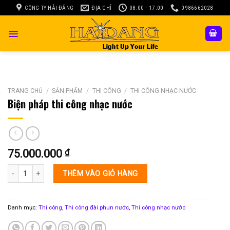
Skip
CÔNG TY HẢI ĐĂNG
ĐỊA CHỈ
08:00 - 17:00
0986662028
to
content
TRANG CHỦ
/
SẢN PHẨM
/
THI CÔNG
/
THI CÔNG NHẠC NƯỚC
Biện pháp thi công nhạc nước
75.000.000
₫
Biện pháp thi công nhạc nước số lượng
THÊM VÀO GIỎ HÀNG
Danh mục:
Thi công
,
Thi công đài phun nước
,
Thi công nhạc nước