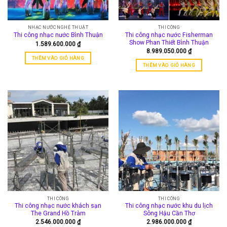
NHẠC NƯỚC NGHỆ THUẬT
THI CÔNG
Thi công nhạc nước Fisherman
Thi công nhạc nước Bình Thuận
Show Phan Thiết Bình Thuận
1.589.600.000
₫
8.989.050.000
₫
THÊM VÀO GIỎ HÀNG
THÊM VÀO GIỎ HÀNG
THI CÔNG
THI CÔNG
Thi công nhạc nước khách sạn
Thi công nhạc nước khu du lịch
The Grand Hồ Tràm
Sông Hậu Cần Thơ
2.546.000.000
₫
2.986.000.000
₫