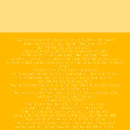
PHẦN MỀM NHẠC NƯỚC HDSOFT
ĐÀI PHUN NƯỚC HÂỤ GIANG
NHẠC NƯỚC HẬU GIANG TRUNG TÂM THÀNH PHỐ
ĐÀI PHUN NƯỚC VĨNH LONG SỐ 1
BẢNG GIÁ THIẾT BỊ NHẠC NƯỚC THÁNG 2 NĂM 2025
HƯỚNG DẪN TRỊ HO BẰNG MẸO DÂN GIAN VIỆT NAM
SO SÁNH RCCB VÀ ELCB, ĐIỂM GIỐNG VÀ KHÁC NHAU GIỮA 2 LOẠI
SO SÁNH MCB RCCB RCBO VÀ ELCB: SỰ GIỐNG VÀ KHÁC NHAU VỀ CHỨC
NĂNG
CHỐNG ĐIỆN GIẬT CHO ĐÀI PHUN NƯỚC
THIẾT KẾ ĐÀI PHUN NƯỚC Ở TP. HCM (THÀNH PHỐ HỒ CHÍ MINH)
THIẾT KẾ NHẠC NƯỚC SỐ 1 VIỆT NAM TẠI VẠN PHÚC CITY
ĐÀI PHUN NƯỚC Ở BÌNH DƯƠNG
DÀN NHẠC NƯỚC NGHỆ THUẬT ĐỈNH CAO
ĐÀI PHUN NƯỚC CÀ MAU
ĐÀI PHUN NƯỚC KHÁNH HOÀ
PHÂN BIỆT PVC VÀ UPVC THÀNH PHẦN, ĐỘ CỨNG, MÀU SẮC, ỨNG
DỤNG, AN TOÀN SỨC KHOẺ, TÁI CHẾ
HẢI ĐĂNG AUTOMATION
Ý NGHĨ SOLOGAN HẢI ĐĂNG: LIGHT UP YOUR LIFE
PHÂN BIỆT ĐÈN LED ĐỔI MÀU GRB 1IN1 VÀ 3IN1
THIẾT KẾ THI CÔNG ĐÀI PHUN NƯỚC TẠI THANH HOÁ
NHẠC NƯỚC THANH HOÁ THIẾT KẾ THI CÔNG CHUYÊN NGHIỆP
ĐÀI PHUN NƯỚC THANH HOÁ THIẾT KẾ THI CÔNG
ĐÀI PHUN NƯỚC QUẢNG TRƯỜNG PHAN NGỌC HIỂN CÀ MAU
SÀN NHẠC NƯỚC QUẢNG TRƯỜNG PHAN NGỌC HIỂN CÀ MAU