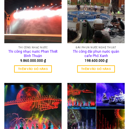
THI CÔNG NHẠC NƯỚC
ĐÀI PHUN NƯỚC NGHỆ THUẬT
Thi công nhạc nước Phan Thiết
Thi công đài phun nước quán
Bình Thuận
cafe Phố Xanh
9.860.000.000
₫
198.600.000
₫
THÊM VÀO GIỎ HÀNG
THÊM VÀO GIỎ HÀNG